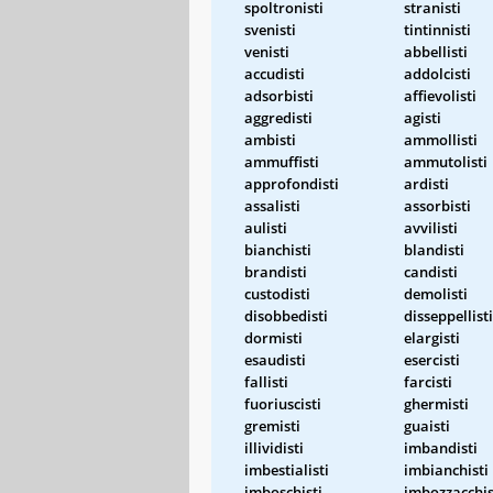
spoltronisti
stranisti
svenisti
tintinnisti
venisti
abbellisti
accudisti
addolcisti
adsorbisti
affievolisti
aggredisti
agisti
ambisti
ammollisti
ammuffisti
ammutolisti
approfondisti
ardisti
assalisti
assorbisti
aulisti
avvilisti
bianchisti
blandisti
brandisti
candisti
custodisti
demolisti
disobbedisti
disseppellisti
dormisti
elargisti
esaudisti
esercisti
fallisti
farcisti
fuoriuscisti
ghermisti
gremisti
guaisti
illividisti
imbandisti
imbestialisti
imbianchisti
imboschisti
imbozzacchis