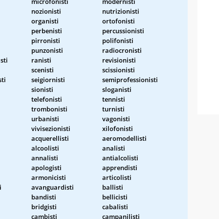
microfonisti
modernisti
nozionisti
nutrizionisti
organisti
ortofonisti
perbenisti
percussionisti
pirronisti
polifonisti
punzonisti
radiocronisti
sti
ranisti
revisionisti
scenisti
scissionisti
ti
seigiornisti
semiprofessionisti
sionisti
sloganisti
telefonisti
tennisti
i
trombonisti
turnisti
urbanisti
vagonisti
vivisezionisti
xilofonisti
acquerellisti
aeromodellisti
alcoolisti
analisti
annalisti
antialcolisti
apologisti
apprendisti
armonicisti
articolisti
i
avanguardisti
ballisti
bandisti
bellicisti
bridgisti
cabalisti
cambisti
campanilisti