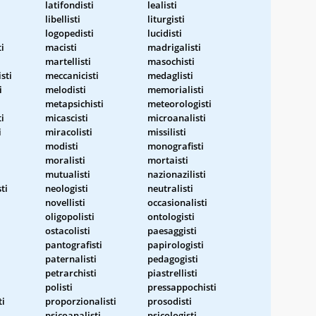
latifondisti
lealisti
libellisti
liturgisti
logopedisti
lucidisti
i
macisti
madrigalisti
martellisti
masochisti
sti
meccanicisti
medaglisti
i
melodisti
memorialisti
metapsichisti
meteorologisti
i
micascisti
microanalisti
i
miracolisti
missilisti
modisti
monografisti
moralisti
mortaisti
mutualisti
nazionazilisti
ti
neologisti
neutralisti
novellisti
occasionalisti
oligopolisti
ontologisti
ostacolisti
paesaggisti
pantografisti
papirologisti
paternalisti
pedagogisti
petrarchisti
piastrellisti
polisti
pressappochisti
ti
proporzionalisti
prosodisti
psicoanalisti
psicologisti