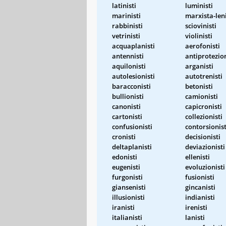
latinisti
luministi
marinisti
marxista-leni
rabbinisti
sciovinisti
vetrinisti
violinisti
acquaplanisti
aerofonisti
antennisti
antiprotezion
aquilonisti
arganisti
autolesionisti
autotrenisti
baracconisti
betonisti
bullionisti
camionisti
canonisti
capicronisti
cartonisti
collezionisti
confusionisti
contorsionist
cronisti
decisionisti
deltaplanisti
deviazionisti
edonisti
ellenisti
eugenisti
evoluzionisti
furgonisti
fusionisti
giansenisti
gincanisti
illusionisti
indianisti
iranisti
irenisti
italianisti
lanisti