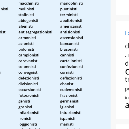
macchinisti
mandolinisti
nisti
molinisti
puntinisti
stalinisti
terministi
abiogenisti
abolizionisti
alienisti
americanisti
isti
antisegregazionisti
antisionisti
I
armonisti
ascensionisti
azionisti
banconisti
d
bidonisti
blasonisti
campionisti
cannisti
at
caravanisti
cartellonisti
d
colonnisti
confezionisti
i
convegnisti
cornisti
t
defezionisti
deflazionisti
divisionisti
ebanisti
p
escursionisti
eudemonisti
fotocronisti
frazionisti
i
genisti
germanisti
granisti
igienisti
inflazionisti
intuizionisti
ironisti
ispanisti
loggionisti
manisti