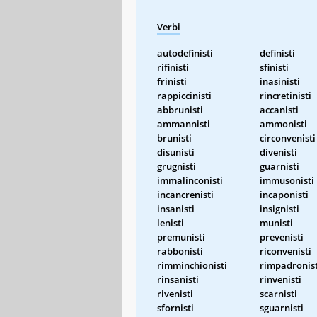
Verbi
autodefinisti
definisti
rifinisti
sfinisti
frinisti
inasinisti
rappiccinisti
rincretinisti
abbrunisti
accanisti
ammannisti
ammonisti
brunisti
circonvenisti
disunisti
divenisti
grugnisti
guarnisti
immalinconisti
immusonisti
incancrenisti
incaponisti
insanisti
insignisti
lenisti
munisti
premunisti
prevenisti
rabbonisti
riconvenisti
rimminchionisti
rimpadronist
rinsanisti
rinvenisti
rivenisti
scarnisti
sfornisti
sguarnisti