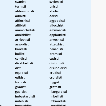
svanisti
svelenisti
tornisti
unisti
abbrustolisti
abolisti
adibisti
adisti
affiochisti
aggobbisti
allibisti
allocchisti
ammorbidisti
ammoscisti
annichilisti
applaudisti
arricchisti
arrochisti
assordisti
attecchisti
bandisti
benedisti
bollisti
bramisti
condisti
cucisti
disabbellisti
disinibisti
disti
disubbidisti
equidisti
erudisti
esibisti
esordisti
forbisti
fuggisti
gradisti
graffisti
gualcisti
illanguidisti
imbastardisti
imbellisti
imbibisti
imbiondisti
ti
immucidisti
impallidisti