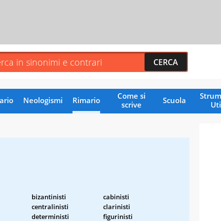
Come si
Strum
ario
Neologismi
Rimario
Scuola
scrive
Uti
bizantinisti
cabinisti
centralinisti
clarinisti
deterministi
figurinisti