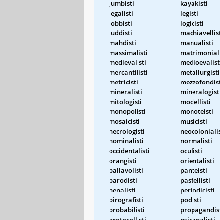
jumbisti
kayakisti
legalisti
legisti
lobbisti
logicisti
luddisti
machiavellist
mahdisti
manualisti
massimalisti
matrimoniali
medievalisti
medioevalist
mercantilisti
metallurgisti
metricisti
mezzofondist
mineralisti
mineralogist
mitologisti
modellisti
monopolisti
monoteisti
mosaicisti
musicisti
necrologisti
neocolonialis
nominalisti
normalisti
occidentalisti
oculisti
orangisti
orientalisti
pallavolisti
panteisti
parodisti
pastellisti
penalisti
periodicisti
pirografisti
podisti
probabilisti
propagandis
protocollisti
psicanalisti