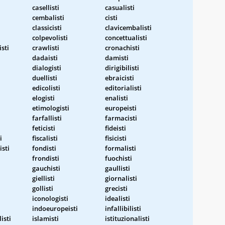
casellisti
casualisti
cembalisti
cisti
classicisti
clavicembalisti
colpevolisti
concettualisti
isti
crawlisti
cronachisti
dadaisti
damisti
dialogisti
dirigibilisti
duellisti
ebraicisti
edicolisti
editorialisti
elogisti
enalisti
etimologisti
europeisti
farfallisti
farmacisti
feticisti
fideisti
i
fiscalisti
fisicisti
sti
fondisti
formalisti
frondisti
fuochisti
gauchisti
gaullisti
giellisti
giornalisti
gollisti
grecisti
iconologisti
idealisti
indoeuropeisti
infallibilisti
isti
islamisti
istituzionalisti