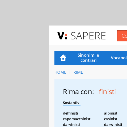
SAPERE
Sinonimi e
Vocabol
contrari
HOME
RIME
Rima con:
finisti
Sostantivi
delfinisti
alpinisti
capomacchinisti
casinisti
darvinisti
darwinisti