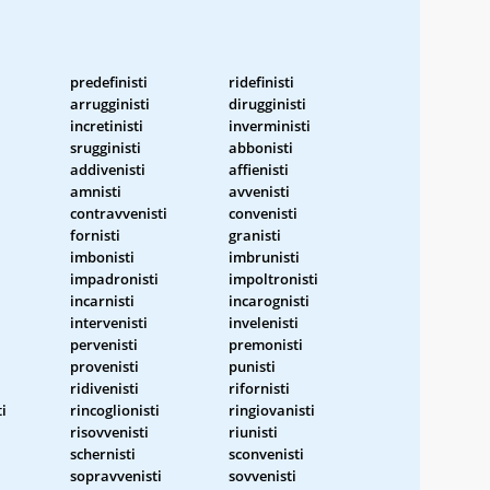
predefinisti
ridefinisti
arrugginisti
dirugginisti
incretinisti
inverministi
srugginisti
abbonisti
addivenisti
affienisti
amnisti
avvenisti
contravvenisti
convenisti
fornisti
granisti
imbonisti
imbrunisti
impadronisti
impoltronisti
incarnisti
incarognisti
intervenisti
invelenisti
pervenisti
premonisti
provenisti
punisti
ridivenisti
rifornisti
i
rincoglionisti
ringiovanisti
risovvenisti
riunisti
schernisti
sconvenisti
sopravvenisti
sovvenisti