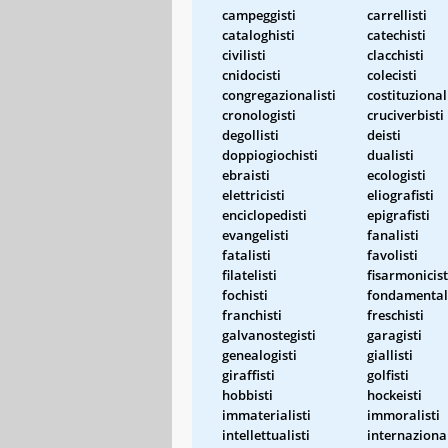
campeggisti
carrellisti
cataloghisti
catechisti
civilisti
clacchisti
cnidocisti
colecisti
congregazionalisti
costituzional
cronologisti
cruciverbisti
degollisti
deisti
doppiogiochisti
dualisti
ebraisti
ecologisti
elettricisti
eliografisti
enciclopedisti
epigrafisti
evangelisti
fanalisti
fatalisti
favolisti
filatelisti
fisarmonicist
fochisti
fondamentali
franchisti
freschisti
galvanostegisti
garagisti
genealogisti
giallisti
giraffisti
golfisti
hobbisti
hockeisti
immaterialisti
immoralisti
intellettualisti
internazional