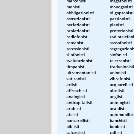
marconisti
megafonisti
monisti
monogenisti
obbligazionisti
oligopsonisti
ostruzionisti
passionisti
perfezionisti
pianisti
proiezionisti
protezionisti
radiofonisti
radiotelefoni
romanisti
sassofonisti
secessionisti
segregazionis
silofonisti
sinfonisti
svalutazionisti
telecronisti
timpanisti
tradunionist
ultramontanisti
unionisti
vaticanisti
vibrafonisti
aclisti
acquarellisti
affreschisti
alcolisti
analogisti
anglisti
anticapitalisti
antologisti
arabisti
araldisti
ateisti
automobilist
bancarellisti
banchisti
biblisti
bobbisti
calcescisti
callisti