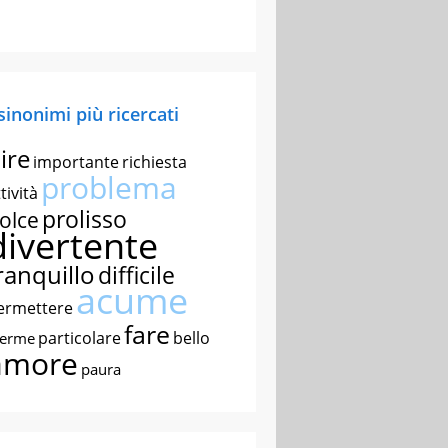
 sinonimi più ricercati
ire
importante
richiesta
problema
tività
prolisso
olce
divertente
ranquillo
difficile
acume
ermettere
fare
particolare
bello
nerme
amore
paura