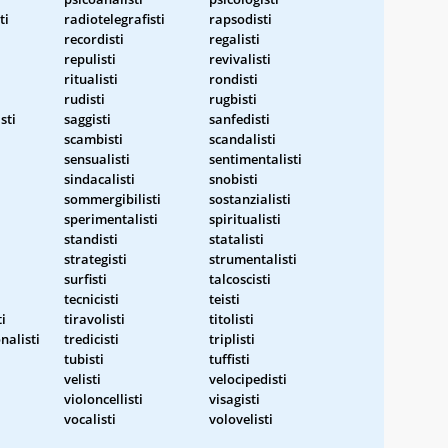
ti
radiotelegrafisti
rapsodisti
recordisti
regalisti
repulisti
revivalisti
ritualisti
rondisti
rudisti
rugbisti
sti
saggisti
sanfedisti
scambisti
scandalisti
sensualisti
sentimentalisti
sindacalisti
snobisti
sommergibilisti
sostanzialisti
sperimentalisti
spiritualisti
standisti
statalisti
strategisti
strumentalisti
surfisti
talcoscisti
tecnicisti
teisti
i
tiravolisti
titolisti
nalisti
tredicisti
triplisti
tubisti
tuffisti
velisti
velocipedisti
violoncellisti
visagisti
vocalisti
volovelisti