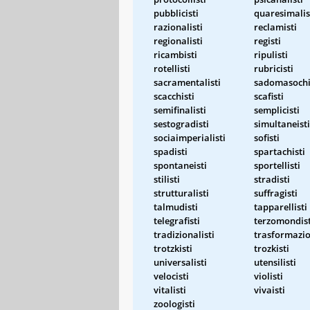
pubblicisti
quaresimalis
razionalisti
reclamisti
regionalisti
registi
ricambisti
ripulisti
rotellisti
rubricisti
sacramentalisti
sadomasochi
scacchisti
scafisti
semifinalisti
semplicisti
sestogradisti
simultaneisti
sociaimperialisti
sofisti
spadisti
spartachisti
spontaneisti
sportellisti
stilisti
stradisti
strutturalisti
suffragisti
talmudisti
tapparellisti
telegrafisti
terzomondist
tradizionalisti
trasformazio
trotzkisti
trozkisti
universalisti
utensilisti
velocisti
violisti
vitalisti
vivaisti
zoologisti