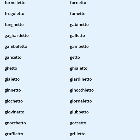
fornelletto
fornetto
frugoletto
fumetto
funghetto
gabinetto
gagliardetto
galletto
gambaletto
gambetto
gancetto
getto
ghetto
ghiaietto
giaietto
giardinetto
ginnetto
ginocchietto
giochetto
giornaletto
giovinetto
giubbetto
gnocchetto
goccetto
graffietto
grilletto