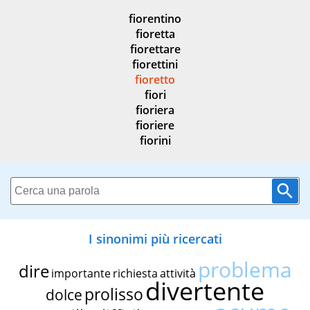
fiorentino
fioretta
fiorettare
fiorettini
fioretto
fiori
fioriera
fioriere
fiorini
I sinonimi più ricercati
problema
dire
importante
richiesta
attività
divertente
prolisso
dolce