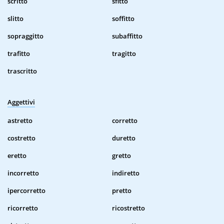
scritto
sfitto
slitto
soffitto
sopraggitto
subaffitto
trafitto
tragitto
trascritto
Aggettivi
astretto
corretto
costretto
duretto
eretto
gretto
incorretto
indiretto
ipercorretto
pretto
ricorretto
ricostretto