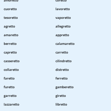
amoretto
coretto
cuoretto
lavoretto
tesoretto
vaporetto
agretto
allegretto
amaretto
appretto
berretto
calamaretto
capretto
carretto
casseretto
cilindretto
collaretto
distretto
faretto
ferretto
furetto
gamberetto
garretto
giretto
lazzaretto
libretto