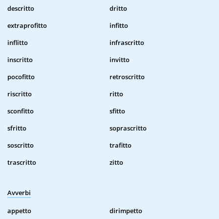
descritto
dritto
extraprofitto
infitto
inflitto
infrascritto
inscritto
invitto
pocofitto
retroscritto
riscritto
ritto
sconfitto
sfitto
sfritto
soprascritto
soscritto
trafitto
trascritto
zitto
Avverbi
appetto
dirimpetto