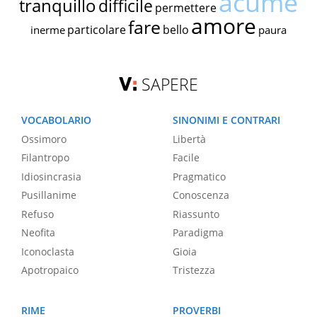
acume
tranquillo
difficile
permettere
amore
fare
particolare
bello
inerme
paura
SAPERE
VOCABOLARIO
SINONIMI E CONTRARI
Ossimoro
Libertà
Filantropo
Facile
Idiosincrasia
Pragmatico
Pusillanime
Conoscenza
Refuso
Riassunto
Neofita
Paradigma
Iconoclasta
Gioia
Apotropaico
Tristezza
RIME
PROVERBI