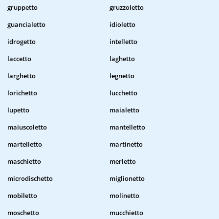
gruppetto
gruzzoletto
guancialetto
idioletto
idrogetto
intelletto
laccetto
laghetto
larghetto
legnetto
lorichetto
lucchetto
lupetto
maialetto
maiuscoletto
mantelletto
martelletto
martinetto
maschietto
merletto
microdischetto
miglionetto
mobiletto
molinetto
moschetto
mucchietto