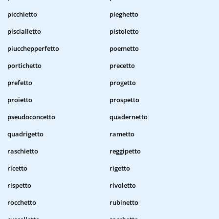
picchietto
pieghetto
piscialletto
pistoletto
piucchepperfetto
poemetto
portichetto
precetto
prefetto
progetto
proietto
prospetto
pseudoconcetto
quadernetto
quadrigetto
rametto
raschietto
reggipetto
ricetto
rigetto
rispetto
rivoletto
rocchetto
rubinetto