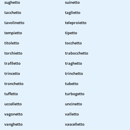
sughetto
suinetto
tacchetto
taglietto
tavolinetto
teleproietto
tempietto
tipetto
titoletto
tocchetto
torchietto
trabocchetto
trafiletto
traghetto
trincetto
trinchetto
tronchetto
tubetto
tuffetto
turbogetto
uccelletto
uncinetto
vagonetto
valletto
vanghetto
vascelletto