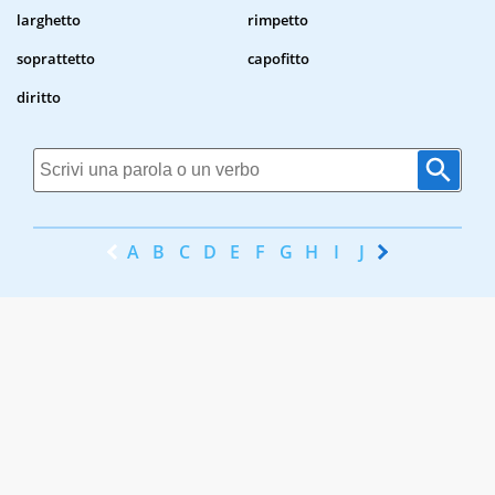
larghetto
rimpetto
soprattetto
capofitto
diritto
A
B
C
D
E
F
G
H
I
J
K
L
M
N