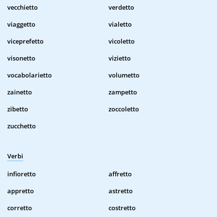
vecchietto
verdetto
viaggetto
vialetto
viceprefetto
vicoletto
visonetto
vizietto
vocabolarietto
volumetto
zainetto
zampetto
zibetto
zoccoletto
zucchetto
Verbi
infioretto
affretto
appretto
astretto
corretto
costretto