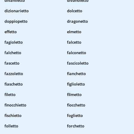
divaniletto
divanoletto
dizionarietto
dolcetto
doppiopetto
dragonetto
effetto
elmetto
fagioletto
falcetto
falchetto
falconetto
fascetto
fascicoletto
fazzoletto
fianchetto
fiaschetto
figlioletto
filetto
filmetto
finocchietto
fiocchetto
fischietto
foglietto
folletto
forchetto