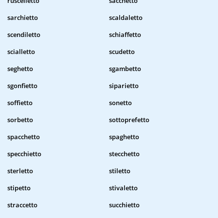
ruscelletto
sacchetto
sarchietto
scaldaletto
scendiletto
schiaffetto
scialletto
scudetto
seghetto
sgambetto
sgonfietto
siparietto
soffietto
sonetto
sorbetto
sottoprefetto
spacchetto
spaghetto
specchietto
stecchetto
sterletto
stiletto
stipetto
stivaletto
straccetto
succhietto