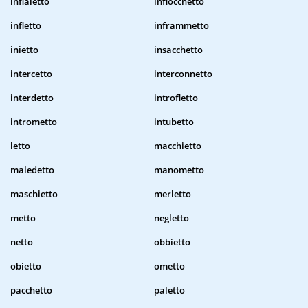
infialetto
infiocchetto
infletto
inframmetto
inietto
insacchetto
intercetto
interconnetto
interdetto
introfletto
intrometto
intubetto
letto
macchietto
maledetto
manometto
maschietto
merletto
metto
negletto
netto
obbietto
obietto
ometto
pacchetto
paletto