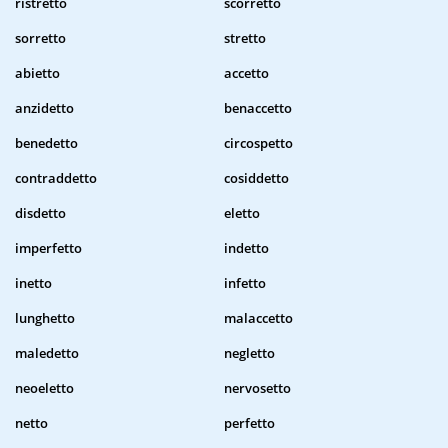
ristretto
scorretto
sorretto
stretto
abietto
accetto
anzidetto
benaccetto
benedetto
circospetto
contraddetto
cosiddetto
disdetto
eletto
imperfetto
indetto
inetto
infetto
lunghetto
malaccetto
maledetto
negletto
neoeletto
nervosetto
netto
perfetto