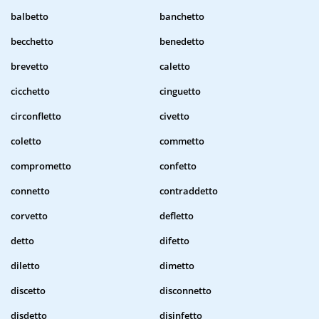
balbetto
banchetto
becchetto
benedetto
brevetto
caletto
cicchetto
cinguetto
circonfletto
civetto
coletto
commetto
comprometto
confetto
connetto
contraddetto
corvetto
defletto
detto
difetto
diletto
dimetto
discetto
disconnetto
disdetto
disinfetto