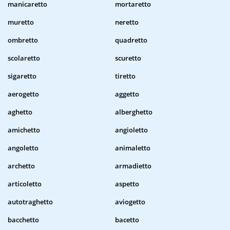
manicaretto
mortaretto
muretto
neretto
ombretto
quadretto
scolaretto
scuretto
sigaretto
tiretto
aerogetto
aggetto
aghetto
alberghetto
amichetto
angioletto
angoletto
animaletto
archetto
armadietto
articoletto
aspetto
autotraghetto
aviogetto
bacchetto
bacetto