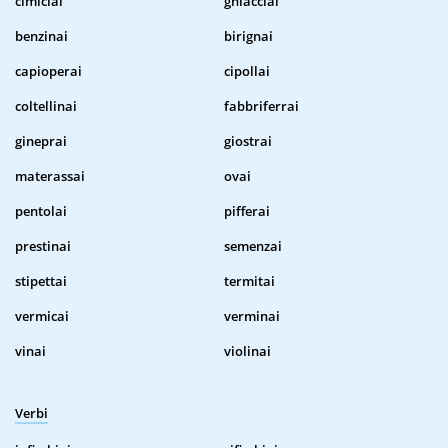
cimiciai
ghiacciai
benzinai
birignai
capioperai
cipollai
coltellinai
fabbriferrai
gineprai
giostrai
materassai
ovai
pentolai
pifferai
prestinai
semenzai
stipettai
termitai
vermicai
verminai
vinai
violinai
Verbi