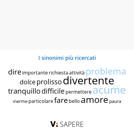
I sinonimi più ricercati
problema
dire
importante
richiesta
attività
divertente
prolisso
dolce
acume
tranquillo
difficile
permettere
amore
fare
particolare
bello
inerme
paura
SAPERE