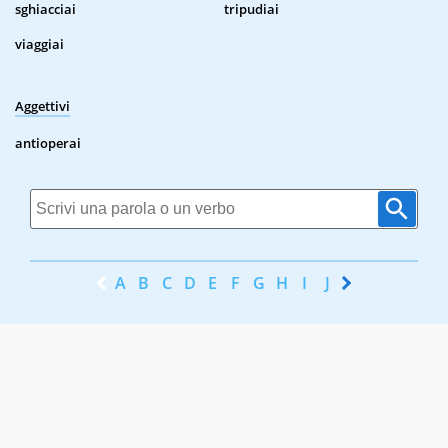
sghiacciai
tripudiai
viaggiai
Aggettivi
antioperai
A
B
C
D
E
F
G
H
I
J
K
L
M
N