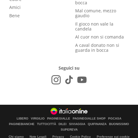
bocca
Amici
Mal comune, mezzo
Bene
gaudio
Il gioco non vale la
candela
Al cuor non si comanda
A caval donato non si
guarda in bocca
Seguici su
LIBERO
VIRGILIO
PAGINEGIALLE
PAGINEGIALLE SHOP
PGCASA
PAGINEBIANCHE
TUTTOCITTÀ
DILEI
SIVIAGGIA
QUIFINANZA
BUONISSIMO
SUPEREVA
Chi siamo
Note Legali
Privacy
Cookie Policy
Preferenze sui cookie