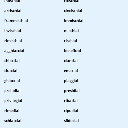
infischiai
rifischiai
arrischiai
cincischiai
frammischiai
immischiai
invischiai
mischiai
rimischiai
rischiai
agghiacciai
beneficiai
chiocciai
cianciai
ciucciai
emaciai
ghiacciai
piaggiai
preludiai
presidiai
privilegiai
ribaciai
rimediai
ripudiai
schiacciai
sfiduciai