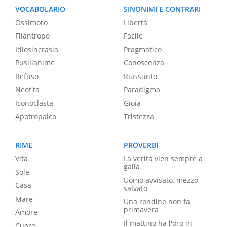
VOCABOLARIO
SINONIMI E CONTRARI
Ossimoro
Libertà
Filantropo
Facile
Idiosincrasia
Pragmatico
Pusillanime
Conoscenza
Refuso
Riassunto
Neofita
Paradigma
Iconoclasta
Gioia
Apotropaico
Tristezza
RIME
PROVERBI
Vita
La verità vien sempre a
galla
Sole
Uomo avvisato, mezzo
Casa
salvato
Mare
Una rondine non fa
primavera
Amore
Il mattino ha l'oro in
Cuore