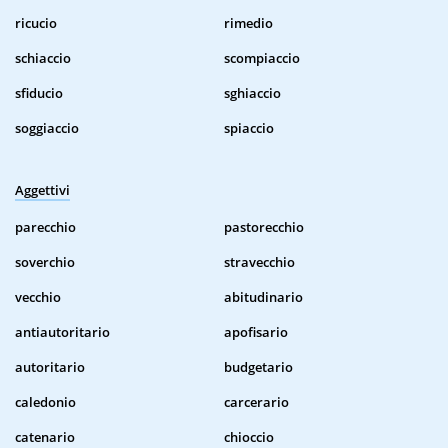
ricucio
rimedio
schiaccio
scompiaccio
sfiducio
sghiaccio
soggiaccio
spiaccio
Aggettivi
parecchio
pastorecchio
soverchio
stravecchio
vecchio
abitudinario
antiautoritario
apofisario
autoritario
budgetario
caledonio
carcerario
catenario
chioccio