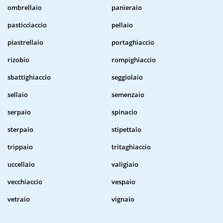
ombrellaio
panieraio
pasticciaccio
pellaio
piastrellaio
portaghiaccio
rizobio
rompighiaccio
sbattighiaccio
seggiolaio
sellaio
semenzaio
serpaio
spinacio
sterpaio
stipettaio
trippaio
tritaghiaccio
uccellaio
valigiaio
vecchiaccio
vespaio
vetraio
vignaio