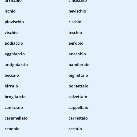
arrischio
cincischio
ischio
nevischio
piovischio
rischio
vischio
teschio
addiaccio
aerobio
agghiaccio
anerobio
antighiaccio
bandieraio
beccaio
bigliettaio
birraio
borsettaio
brogliaccio
calzettaio
camiciaio
cappellaio
caramellaio
carrettaio
cenobio
cestaio