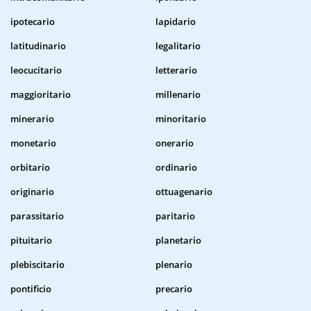
ipotecario
lapidario
latitudinario
legalitario
leocucitario
letterario
maggioritario
millenario
minerario
minoritario
monetario
onerario
orbitario
ordinario
originario
ottuagenario
parassitario
paritario
pituitario
planetario
plebiscitario
plenario
pontificio
precario