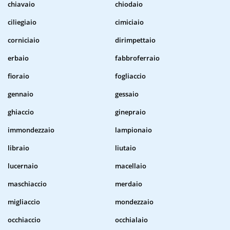
chiavaio
chiodaio
ciliegiaio
cimiciaio
corniciaio
dirimpettaio
erbaio
fabbroferraio
fioraio
fogliaccio
gennaio
gessaio
ghiaccio
ginepraio
immondezzaio
lampionaio
libraio
liutaio
lucernaio
macellaio
maschiaccio
merdaio
migliaccio
mondezzaio
occhiaccio
occhialaio