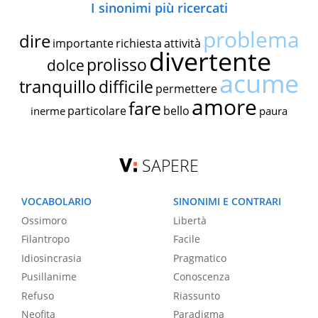
I sinonimi più ricercati
problema
dire
importante
richiesta
attività
divertente
prolisso
dolce
acume
tranquillo
difficile
permettere
amore
fare
particolare
bello
inerme
paura
SAPERE
VOCABOLARIO
SINONIMI E CONTRARI
Ossimoro
Libertà
Filantropo
Facile
Idiosincrasia
Pragmatico
Pusillanime
Conoscenza
Refuso
Riassunto
Neofita
Paradigma