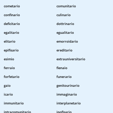
cometario
comunitario
confinario
culinario
deficitario
dottrinario
egalitario
egualitario
elitario
emorroidario
epifisario
ereditario
esimio
extrauniversitario
ferraio
fienaio
forfetario
funerario
gaio
genitourinario
icario
immaginario
immunitario
interplanetario
intracomunitario
ipofisario