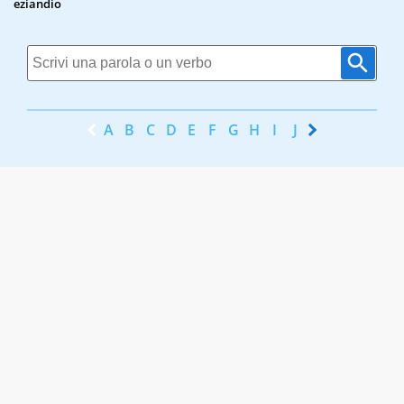
eziandio
A
B
C
D
E
F
G
H
I
J
K
L
M
N