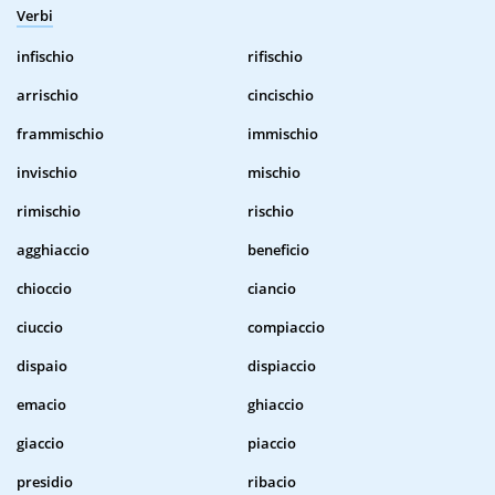
Verbi
infischio
rifischio
arrischio
cincischio
frammischio
immischio
invischio
mischio
rimischio
rischio
agghiaccio
beneficio
chioccio
ciancio
ciuccio
compiaccio
dispaio
dispiaccio
emacio
ghiaccio
giaccio
piaccio
presidio
ribacio