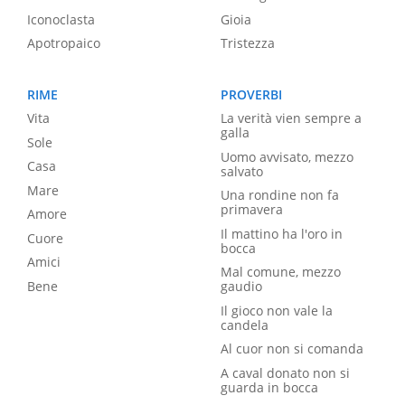
Iconoclasta
Gioia
Apotropaico
Tristezza
RIME
PROVERBI
Vita
La verità vien sempre a
galla
Sole
Uomo avvisato, mezzo
Casa
salvato
Mare
Una rondine non fa
primavera
Amore
Il mattino ha l'oro in
Cuore
bocca
Amici
Mal comune, mezzo
Bene
gaudio
Il gioco non vale la
candela
Al cuor non si comanda
A caval donato non si
guarda in bocca