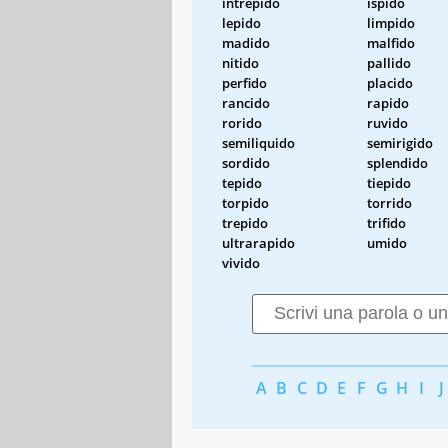
intrepido
ispido
lepido
limpido
madido
malfido
nitido
pallido
perfido
placido
rancido
rapido
rorido
ruvido
semiliquido
semirigido
sordido
splendido
tepido
tiepido
torpido
torrido
trepido
trifido
ultrarapido
umido
vivido
A
B
C
D
E
F
G
H
I
J