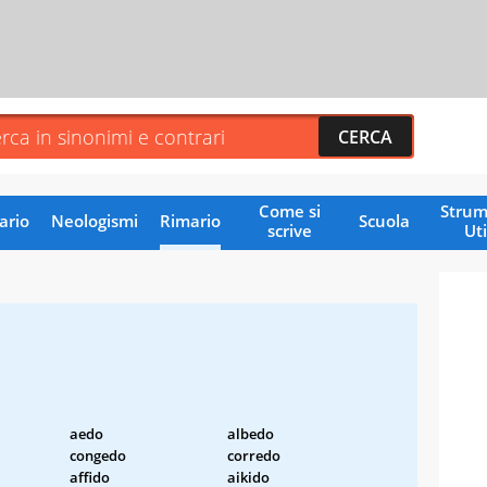
Come si
Strum
ario
Neologismi
Rimario
Scuola
scrive
Uti
o
aedo
albedo
congedo
corredo
affido
aikido