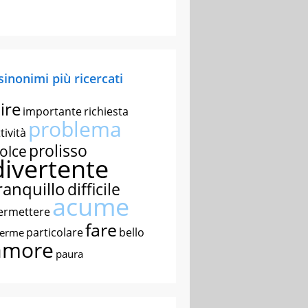
 sinonimi più ricercati
ire
importante
richiesta
problema
tività
prolisso
olce
divertente
ranquillo
difficile
acume
ermettere
fare
particolare
bello
nerme
amore
paura