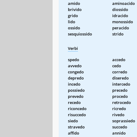
amido
aminoacido
brivido
diossido
grido
idracido
lido
monossido
ossido
peracido
sesquiossido
strido
Verbi
spedo
accedo
avvedo
cedo
congedo
corredo
depredo
diseredo
incedo
intercedo
possiedo
precedo
prevedo
procedo
recedo
retrocedo
riconcedo
ricredo
risuccedo
rivedo
siedo
soprassiedo
stravedo
succedo
affido
annido