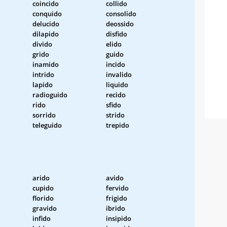
coincido
collido
conquido
consolido
delucido
deossido
dilapido
disfido
divido
elido
grido
guido
inamido
incido
intrido
invalido
lapido
liquido
radioguido
recido
rido
sfido
sorrido
strido
teleguido
trepido
arido
avido
cupido
fervido
florido
frigido
gravido
ibrido
infido
insipido