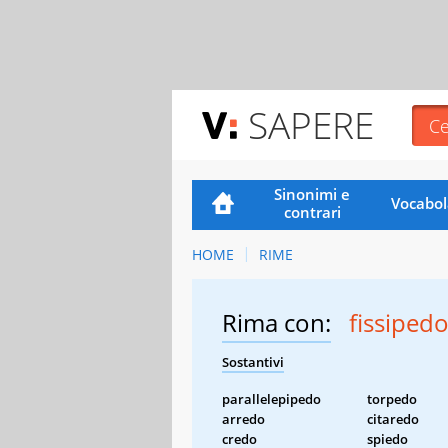
SAPERE
Sinonimi e
Vocabol
contrari
HOME
RIME
Rima con:
fissiped
Sostantivi
parallelepipedo
torpedo
arredo
citaredo
credo
spiedo