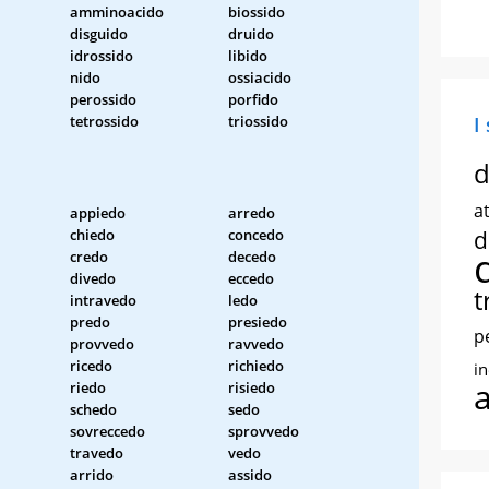
amminoacido
biossido
disguido
druido
idrossido
libido
nido
ossiacido
perossido
porfido
tetrossido
triossido
I
d
at
appiedo
arredo
chiedo
concedo
d
credo
decedo
divedo
eccedo
t
intravedo
ledo
predo
presiedo
p
provvedo
ravvedo
ricedo
richiedo
i
riedo
risiedo
schedo
sedo
sovreccedo
sprovvedo
travedo
vedo
arrido
assido