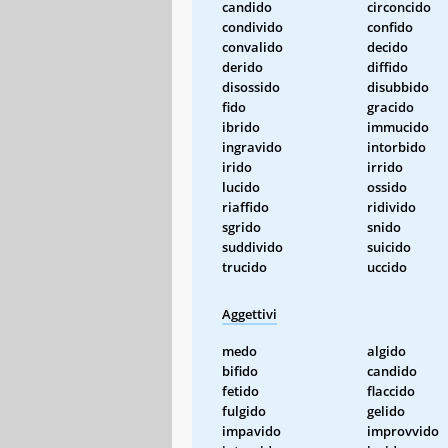
candido
circoncido
condivido
confido
convalido
decido
derido
diffido
disossido
disubbido
fido
gracido
ibrido
immucido
ingravido
intorbido
irido
irrido
lucido
ossido
riaffido
ridivido
sgrido
snido
suddivido
suicido
trucido
uccido
Aggettivi
medo
algido
bifido
candido
fetido
flaccido
fulgido
gelido
impavido
improvvido