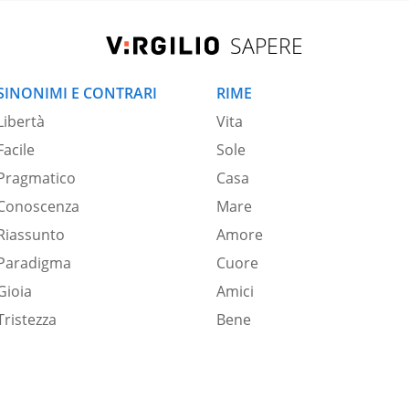
SAPERE
SINONIMI E CONTRARI
RIME
Libertà
Vita
Facile
Sole
Pragmatico
Casa
Conoscenza
Mare
Riassunto
Amore
Paradigma
Cuore
Gioia
Amici
Tristezza
Bene