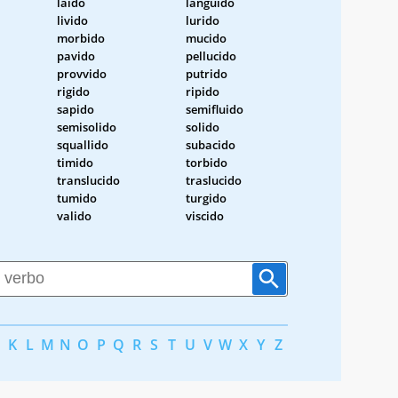
laido
languido
livido
lurido
morbido
mucido
pavido
pellucido
provvido
putrido
rigido
ripido
sapido
semifluido
semisolido
solido
squallido
subacido
timido
torbido
translucido
traslucido
tumido
turgido
valido
viscido
K
L
M
N
O
P
Q
R
S
T
U
V
W
X
Y
Z