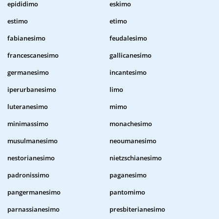
epididimo
eskimo
estimo
etimo
fabianesimo
feudalesimo
francescanesimo
gallicanesimo
germanesimo
incantesimo
iperurbanesimo
limo
luteranesimo
mimo
minimassimo
monachesimo
musulmanesimo
neoumanesimo
nestorianesimo
nietzschianesimo
padronissimo
paganesimo
pangermanesimo
pantomimo
parnassianesimo
presbiterianesimo