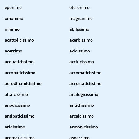
eponimo
eteronimo
omonimo
magnanimo
minimo
abilissimo
acattolicissimo
acerbissimo
acerrimo
acidissimo
acquaticissimo
acriticissimo
acrobaticissimo
acromaticissimo
aerodinamicissimo
aerostaticissimo
altaicissimo
analogicissimo
anodicissimo
antichissimo
antipaticissimo
arcaicissimo
aridissimo
armonicissimo
aromaticissimo
asperrimo