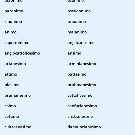
acronimo
evonimo
paronimo
pseudonimo
sinonimo
toponimo
animo
malanimo
superminimo
anglicanesimo
anglocattolicesimo
ansimo
arianesimo
arminianesimo
attimo
battesimo
biasimo
brahmanesimo
bramanesimo
cattolicesimo
chimo
confucianesimo
cottimo
cristianesimo
culteranesimo
dannunzianesimo