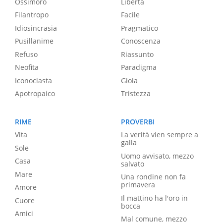
Ossimoro
Libertà
Filantropo
Facile
Idiosincrasia
Pragmatico
Pusillanime
Conoscenza
Refuso
Riassunto
Neofita
Paradigma
Iconoclasta
Gioia
Apotropaico
Tristezza
RIME
PROVERBI
Vita
La verità vien sempre a
galla
Sole
Uomo avvisato, mezzo
Casa
salvato
Mare
Una rondine non fa
primavera
Amore
Il mattino ha l'oro in
Cuore
bocca
Amici
Mal comune, mezzo