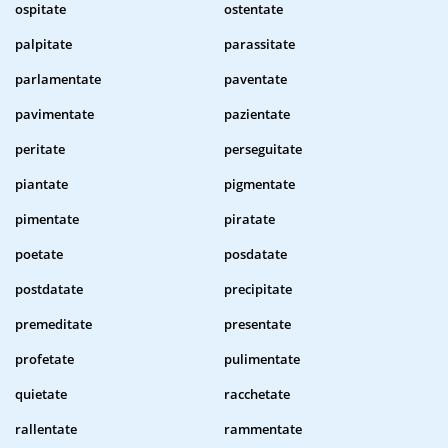
ospitate
ostentate
palpitate
parassitate
parlamentate
paventate
pavimentate
pazientate
peritate
perseguitate
piantate
pigmentate
pimentate
piratate
poetate
posdatate
postdatate
precipitate
premeditate
presentate
profetate
pulimentate
quietate
racchetate
rallentate
rammentate