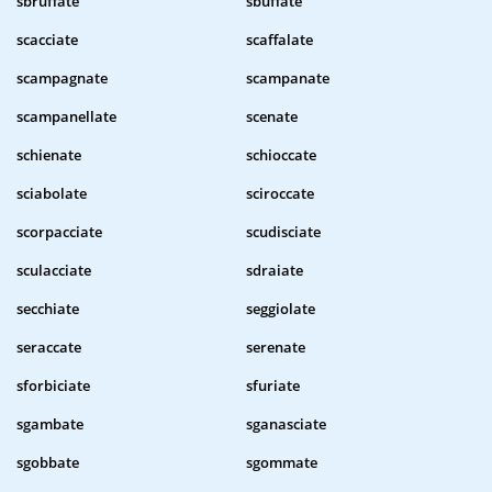
sbruffate
sbuffate
scacciate
scaffalate
scampagnate
scampanate
scampanellate
scenate
schienate
schioccate
sciabolate
sciroccate
scorpacciate
scudisciate
sculacciate
sdraiate
secchiate
seggiolate
seraccate
serenate
sforbiciate
sfuriate
sgambate
sganasciate
sgobbate
sgommate