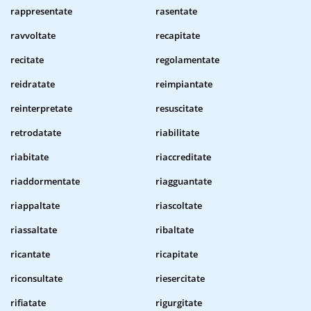
rappresentate
rasentate
ravvoltate
recapitate
recitate
regolamentate
reidratate
reimpiantate
reinterpretate
resuscitate
retrodatate
riabilitate
riabitate
riaccreditate
riaddormentate
riagguantate
riappaltate
riascoltate
riassaltate
ribaltate
ricantate
ricapitate
riconsultate
riesercitate
rifiatate
rigurgitate