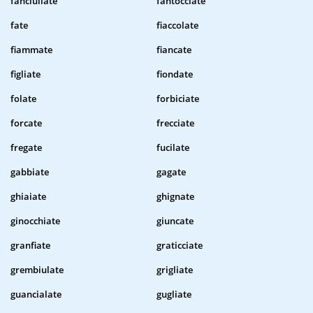
fanciullate
fantocciate
fate
fiaccolate
fiammate
fiancate
figliate
fiondate
folate
forbiciate
forcate
frecciate
fregate
fucilate
gabbiate
gagate
ghiaiate
ghignate
ginocchiate
giuncate
granfiate
graticciate
grembiulate
grigliate
guancialate
gugliate