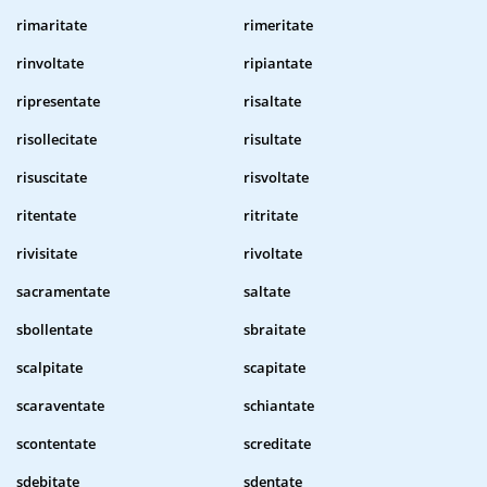
rimaritate
rimeritate
rinvoltate
ripiantate
ripresentate
risaltate
risollecitate
risultate
risuscitate
risvoltate
ritentate
ritritate
rivisitate
rivoltate
sacramentate
saltate
sbollentate
sbraitate
scalpitate
scapitate
scaraventate
schiantate
scontentate
screditate
sdebitate
sdentate