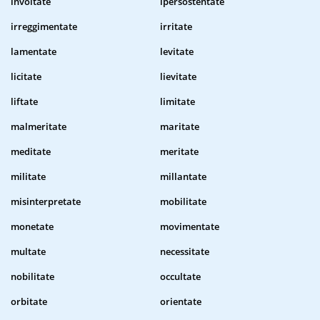
involtate
ipersostentate
irreggimentate
irritate
lamentate
levitate
licitate
lievitate
liftate
limitate
malmeritate
maritate
meditate
meritate
militate
millantate
misinterpretate
mobilitate
monetate
movimentate
multate
necessitate
nobilitate
occultate
orbitate
orientate