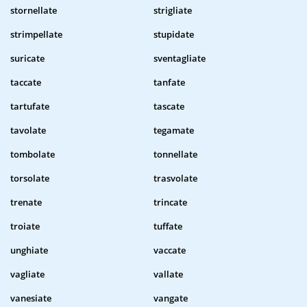
stornellate
strigliate
strimpellate
stupidate
suricate
sventagliate
taccate
tanfate
tartufate
tascate
tavolate
tegamate
tombolate
tonnellate
torsolate
trasvolate
trenate
trincate
troiate
tuffate
unghiate
vaccate
vagliate
vallate
vanesiate
vangate