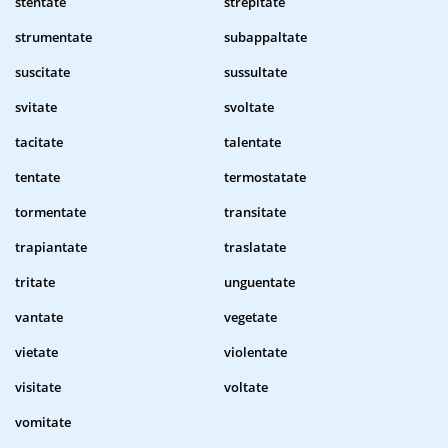
stentate
strepitate
strumentate
subappaltate
suscitate
sussultate
svitate
svoltate
tacitate
talentate
tentate
termostatate
tormentate
transitate
trapiantate
traslatate
tritate
unguentate
vantate
vegetate
vietate
violentate
visitate
voltate
vomitate