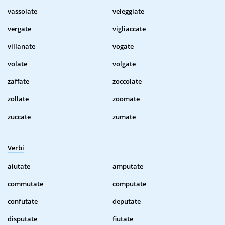
vassoiate
veleggiate
vergate
vigliaccate
villanate
vogate
volate
volgate
zaffate
zoccolate
zollate
zoomate
zuccate
zumate
Verbi
aiutate
amputate
commutate
computate
confutate
deputate
disputate
fiutate