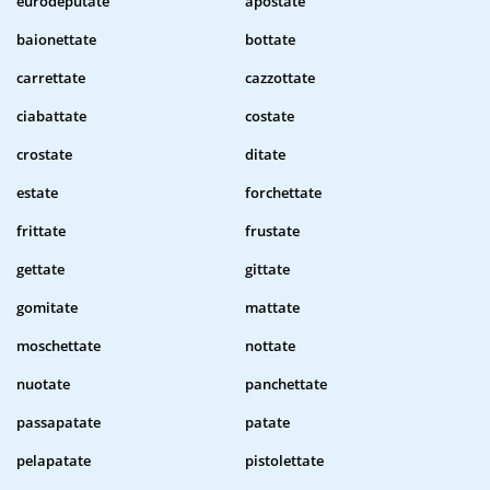
eurodeputate
apostate
baionettate
bottate
carrettate
cazzottate
ciabattate
costate
crostate
ditate
estate
forchettate
frittate
frustate
gettate
gittate
gomitate
mattate
moschettate
nottate
nuotate
panchettate
passapatate
patate
pelapatate
pistolettate