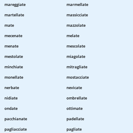
mareggiate
marmellate
martellate
massicciate
mate
mazzolate
mecenate
melate
menate
mescolate
mestolate
miagolate
minchiate
mitragliate
monellate
mostacciate
nerbate
nevicate
nidiate
ombrellate
ondate
ottimate
pacchianate
padellate
pagliacciate
pagliate