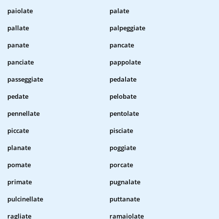
paiolate
palate
pallate
palpeggiate
panate
pancate
panciate
pappolate
passeggiate
pedalate
pedate
pelobate
pennellate
pentolate
piccate
pisciate
planate
poggiate
pomate
porcate
primate
pugnalate
pulcinellate
puttanate
ragliate
ramaiolate