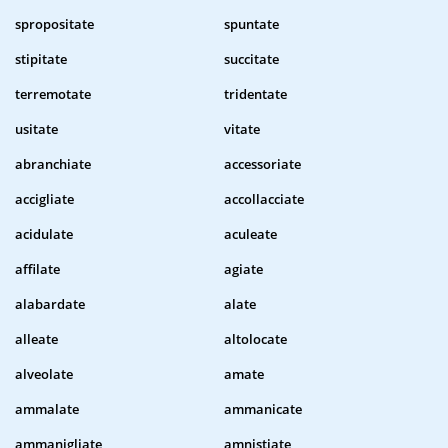
spropositate
spuntate
stipitate
succitate
terremotate
tridentate
usitate
vitate
abranchiate
accessoriate
accigliate
accollacciate
acidulate
aculeate
affilate
agiate
alabardate
alate
alleate
altolocate
alveolate
amate
ammalate
ammanicate
ammanigliate
amnistiate