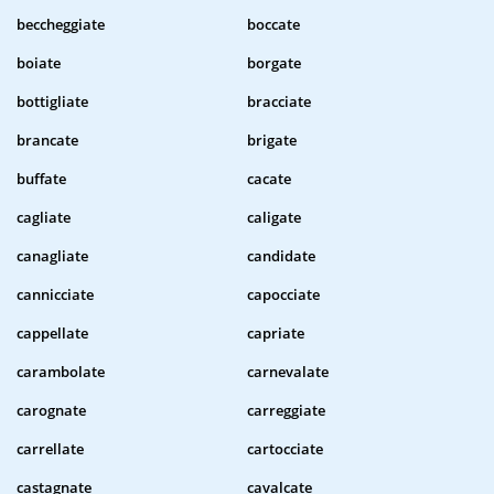
beccheggiate
boccate
boiate
borgate
bottigliate
bracciate
brancate
brigate
buffate
cacate
cagliate
caligate
canagliate
candidate
cannicciate
capocciate
cappellate
capriate
carambolate
carnevalate
carognate
carreggiate
carrellate
cartocciate
castagnate
cavalcate