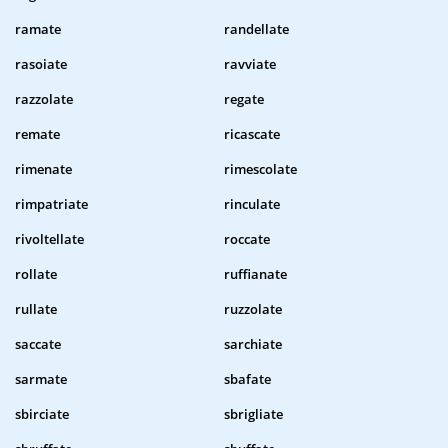
ramate
randellate
rasoiate
ravviate
razzolate
regate
remate
ricascate
rimenate
rimescolate
rimpatriate
rinculate
rivoltellate
roccate
rollate
ruffianate
rullate
ruzzolate
saccate
sarchiate
sarmate
sbafate
sbirciate
sbrigliate