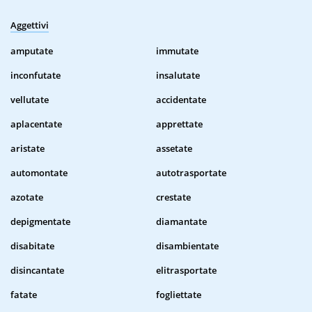
Aggettivi
amputate
immutate
inconfutate
insalutate
vellutate
accidentate
aplacentate
apprettate
aristate
assetate
automontate
autotrasportate
azotate
crestate
depigmentate
diamantate
disabitate
disambientate
disincantate
elitrasportate
fatate
fogliettate