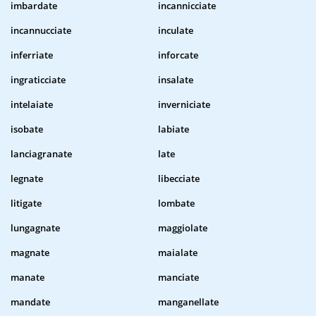
imbardate
incannicciate
incannucciate
inculate
inferriate
inforcate
ingraticciate
insalate
intelaiate
inverniciate
isobate
labiate
lanciagranate
late
legnate
libecciate
litigate
lombate
lungagnate
maggiolate
magnate
maialate
manate
manciate
mandate
manganellate