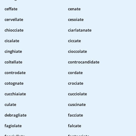
ceffate
cenate
cervellate
cesoiate
chiocciate
ciarlatanate
cicalate
ciccate
cinghiate
cioccolate
coltellate
controcandidate
controdate
cordate
cotognate
crociate
cucchiaiate
cucciolate
culate
cuscinate
debragliate
facciate
fagiolate
falcate