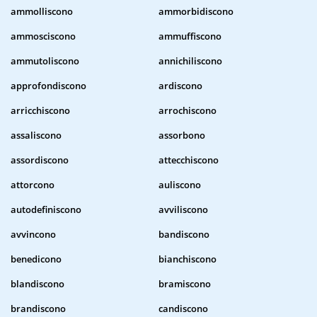
ammolliscono
ammorbidiscono
ammosciscono
ammuffiscono
ammutoliscono
annichiliscono
approfondiscono
ardiscono
arricchiscono
arrochiscono
assaliscono
assorbono
assordiscono
attecchiscono
attorcono
auliscono
autodefiniscono
avviliscono
avvincono
bandiscono
benedicono
bianchiscono
blandiscono
bramiscono
brandiscono
candiscono