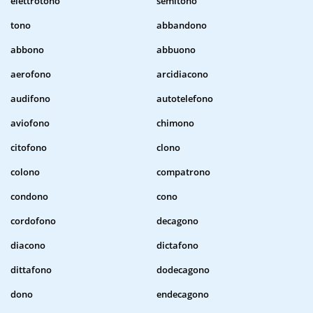
elettrotono
semitono
tono
abbandono
abbono
abbuono
aerofono
arcidiacono
audifono
autotelefono
aviofono
chimono
citofono
clono
colono
compatrono
condono
cono
cordofono
decagono
diacono
dictafono
dittafono
dodecagono
dono
endecagono