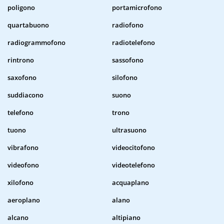
poligono
portamicrofono
quartabuono
radiofono
radiogrammofono
radiotelefono
rintrono
sassofono
saxofono
silofono
suddiacono
suono
telefono
trono
tuono
ultrasuono
vibrafono
videocitofono
videofono
videotelefono
xilofono
acquaplano
aeroplano
alano
alcano
altipiano