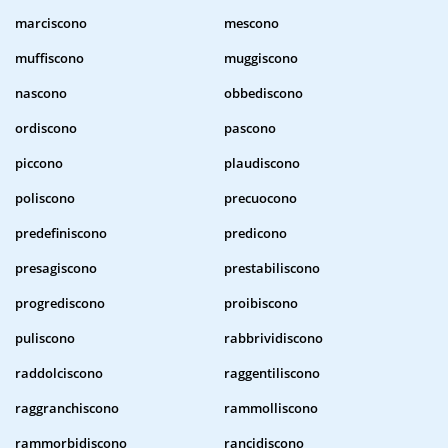
marciscono
mescono
muffiscono
muggiscono
nascono
obbediscono
ordiscono
pascono
piccono
plaudiscono
poliscono
precuocono
predefiniscono
predicono
presagiscono
prestabiliscono
progrediscono
proibiscono
puliscono
rabbrividiscono
raddolciscono
raggentiliscono
raggranchiscono
rammolliscono
rammorbidiscono
rancidiscono