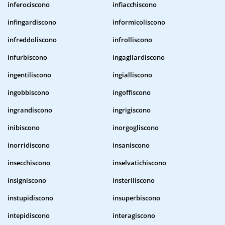
inferociscono
infiacchiscono
infingardiscono
informicoliscono
infreddoliscono
infrolliscono
infurbiscono
ingagliardiscono
ingentiliscono
ingialliscono
ingobbiscono
ingoffiscono
ingrandiscono
ingrigiscono
inibiscono
inorgogliscono
inorridiscono
insaniscono
insecchiscono
inselvatichiscono
insigniscono
insteriliscono
instupidiscono
insuperbiscono
intepidiscono
interagiscono