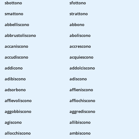
sbottono
sfottono
smattono
strattono
abbelliscono
abbono
abbrustoliscono
aboliscono
accaniscono
accrescono
accudiscono
acquiescono
addicono
addolciscono
adibiscono
adiscono
adsorbono
affieniscono
affievoliscono
affiochiscono
aggobbiscono
aggrediscono
agiscono
allibiscono
allocchiscono
ambiscono