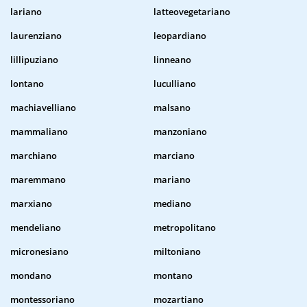
lariano
latteovegetariano
laurenziano
leopardiano
lillipuziano
linneano
lontano
luculliano
machiavelliano
malsano
mammaliano
manzoniano
marchiano
marciano
maremmano
mariano
marxiano
mediano
mendeliano
metropolitano
micronesiano
miltoniano
mondano
montano
montessoriano
mozartiano