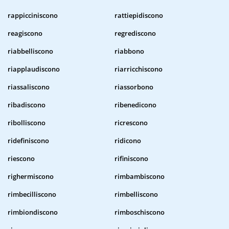
rappicciniscono
rattiepidiscono
reagiscono
regrediscono
riabbelliscono
riabbono
riapplaudiscono
riarricchiscono
riassaliscono
riassorbono
ribadiscono
ribenedicono
ribolliscono
ricrescono
ridefiniscono
ridicono
riescono
rifiniscono
righermiscono
rimbambiscono
rimbecilliscono
rimbelliscono
rimbiondiscono
rimboschiscono