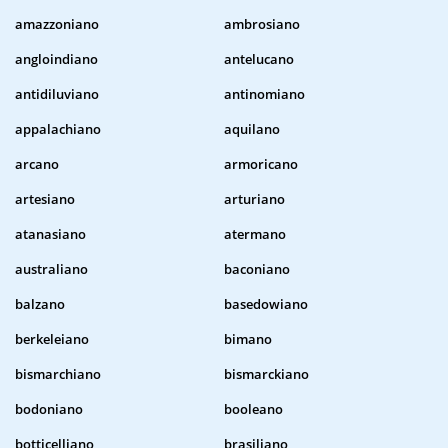
amazzoniano
ambrosiano
angloindiano
antelucano
antidiluviano
antinomiano
appalachiano
aquilano
arcano
armoricano
artesiano
arturiano
atanasiano
atermano
australiano
baconiano
balzano
basedowiano
berkeleiano
bimano
bismarchiano
bismarckiano
bodoniano
booleano
botticelliano
brasiliano