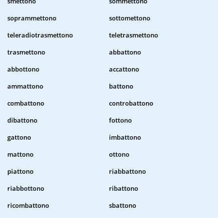
smettono
sommettono
soprammettono
sottomettono
teleradiotrasmettono
teletrasmettono
trasmettono
abbattono
abbottono
accattono
ammattono
battono
combattono
controbattono
dibattono
fottono
gattono
imbattono
mattono
ottono
piattono
riabbattono
riabbottono
ribattono
ricombattono
sbattono