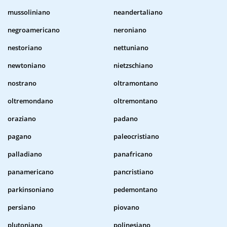
mussoliniano
neandertaliano
negroamericano
neroniano
nestoriano
nettuniano
newtoniano
nietzschiano
nostrano
oltramontano
oltremondano
oltremontano
oraziano
padano
pagano
paleocristiano
palladiano
panafricano
panamericano
pancristiano
parkinsoniano
pedemontano
persiano
piovano
plutoniano
polinesiano