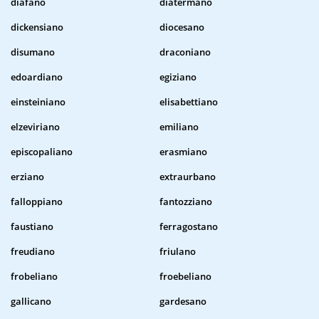
diafano
diatermano
dickensiano
diocesano
disumano
draconiano
edoardiano
egiziano
einsteiniano
elisabettiano
elzeviriano
emiliano
episcopaliano
erasmiano
erziano
extraurbano
falloppiano
fantozziano
faustiano
ferragostano
freudiano
friulano
frobeliano
froebeliano
gallicano
gardesano