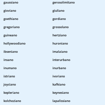
gaussiano
gerosolimitano
gioviano
giuliano
goethiano
gordiano
gregoriano
grossolano
guineano
hertziano
hollywoodiano
huroniano
ibseniano
imalaiano
insano
interurbano
inumano
inurbano
istriano
ivoriano
joyciano
kafkiano
kepleriano
keynesiano
kolchoziano
lapalissiano