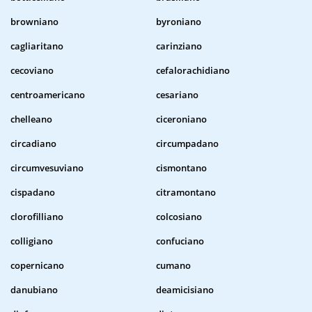
browniano
byroniano
cagliaritano
carinziano
cecoviano
cefalorachidiano
centroamericano
cesariano
chelleano
ciceroniano
circadiano
circumpadano
circumvesuviano
cismontano
cispadano
citramontano
clorofilliano
colcosiano
colligiano
confuciano
copernicano
cumano
danubiano
deamicisiano