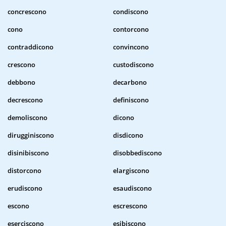
concrescono
condiscono
cono
contorcono
contraddicono
convincono
crescono
custodiscono
debbono
decarbono
decrescono
definiscono
demoliscono
dicono
dirugginiscono
disdicono
disinibiscono
disobbediscono
distorcono
elargiscono
erudiscono
esaudiscono
escono
escrescono
eserciscono
esibiscono