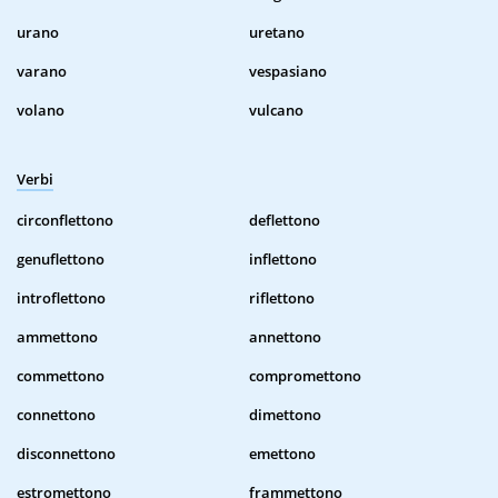
urano
uretano
varano
vespasiano
volano
vulcano
Verbi
circonflettono
deflettono
genuflettono
inflettono
introflettono
riflettono
ammettono
annettono
commettono
compromettono
connettono
dimettono
disconnettono
emettono
estromettono
frammettono