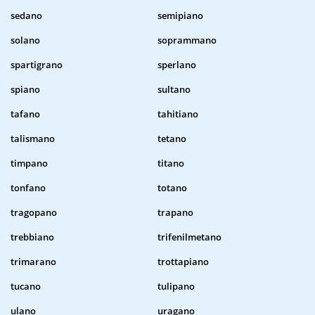
sedano
semipiano
solano
soprammano
spartigrano
sperlano
spiano
sultano
tafano
tahitiano
talismano
tetano
timpano
titano
tonfano
totano
tragopano
trapano
trebbiano
trifenilmetano
trimarano
trottapiano
tucano
tulipano
ulano
uragano