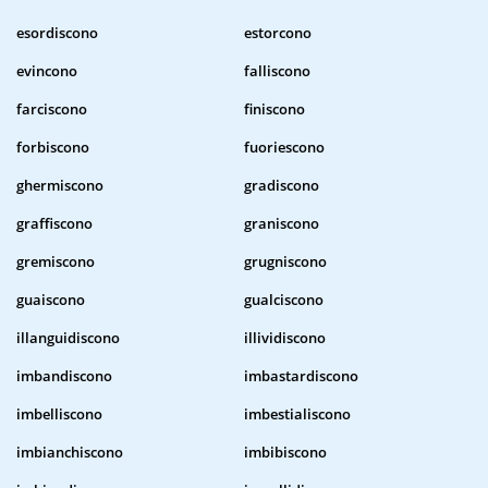
esordiscono
estorcono
evincono
falliscono
farciscono
finiscono
forbiscono
fuoriescono
ghermiscono
gradiscono
graffiscono
graniscono
gremiscono
grugniscono
guaiscono
gualciscono
illanguidiscono
illividiscono
imbandiscono
imbastardiscono
imbelliscono
imbestialiscono
imbianchiscono
imbibiscono