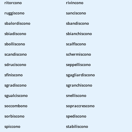
ritorcono
rivincono
ruggiscono
sanciscono
sbalordiscono
sbandiscono
sbiadiscono
sbianchiscono
sbolliscono
scalfiscono
scandiscono
schermiscono
sdruciscono
seppelliscono
sfiniscono
sgagliardiscono
sgradiscono
sgranchiscono
sgualciscono
snelliscono
soccombono
sopraccrescono
sorbiscono
spediscono
spiccono
stabiliscono