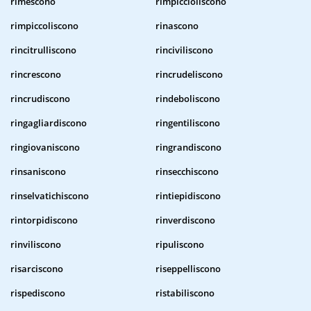
rimescono
rimpiccioliscono
rimpiccoliscono
rinascono
rincitrulliscono
rinciviliscono
rincrescono
rincrudeliscono
rincrudiscono
rindeboliscono
ringagliardiscono
ringentiliscono
ringiovaniscono
ringrandiscono
rinsaniscono
rinsecchiscono
rinselvatichiscono
rintiepidiscono
rintorpidiscono
rinverdiscono
rinviliscono
ripuliscono
risarciscono
riseppelliscono
rispediscono
ristabiliscono