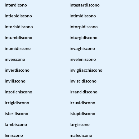
interdicono
intestardiscono
intiepidiscono
intimidiscono
intorbidiscono
intorpidiscono
intumidiscono
inturgidiscono
inumidiscono
invaghiscono
inveiscono
inveleniscono
inverdiscono
invigliacchiscono
inviliscono
inviscidiscono
inzotichiscono
irrancidiscono
irrigidiscono
irruvidiscono
isteriliscono
istupidiscono
lambiscono
largiscono
leniscono
maledicono