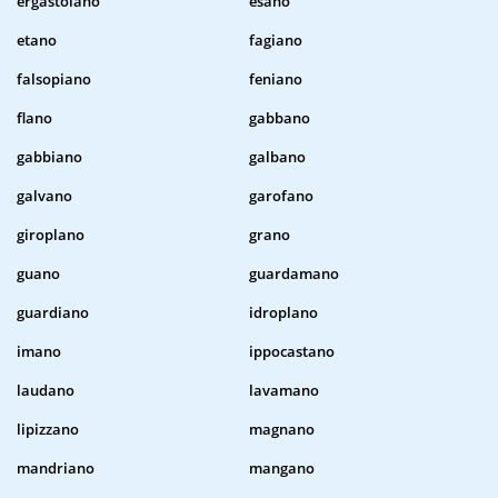
ergastolano
esano
etano
fagiano
falsopiano
feniano
flano
gabbano
gabbiano
galbano
galvano
garofano
giroplano
grano
guano
guardamano
guardiano
idroplano
imano
ippocastano
laudano
lavamano
lipizzano
magnano
mandriano
mangano