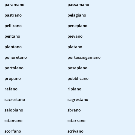
paramano
passamano
pastrano
pelagiano
pellicano
penepiano
pentano
pievano
plantano
platano
poliuretano
portasciugamano
portolano
posapiano
propano
pubblicano
rafano
ripiano
sacrestano
sagrestano
salopiano
sbrano
sciamano
sciarrano
scorfano
scrivano