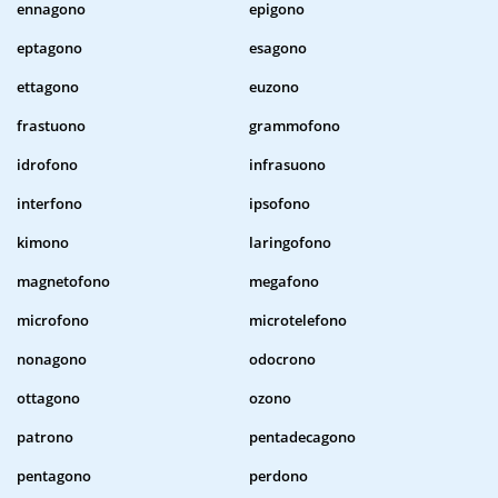
ennagono
epigono
eptagono
esagono
ettagono
euzono
frastuono
grammofono
idrofono
infrasuono
interfono
ipsofono
kimono
laringofono
magnetofono
megafono
microfono
microtelefono
nonagono
odocrono
ottagono
ozono
patrono
pentadecagono
pentagono
perdono