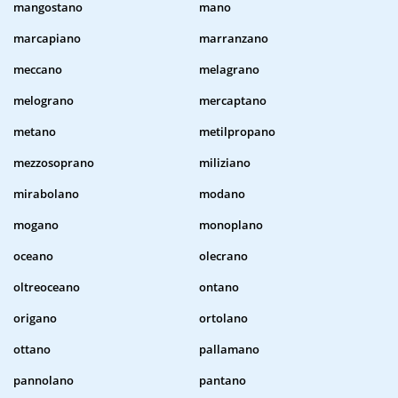
mangostano
mano
marcapiano
marranzano
meccano
melagrano
melograno
mercaptano
metano
metilpropano
mezzosoprano
miliziano
mirabolano
modano
mogano
monoplano
oceano
olecrano
oltreoceano
ontano
origano
ortolano
ottano
pallamano
pannolano
pantano