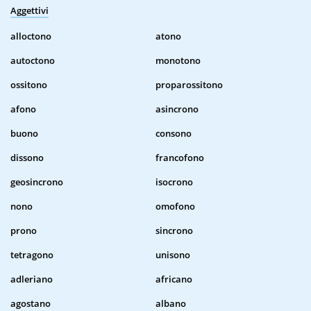
Aggettivi
alloctono
atono
autoctono
monotono
ossitono
proparossitono
afono
asincrono
buono
consono
dissono
francofono
geosincrono
isocrono
nono
omofono
prono
sincrono
tetragono
unisono
adleriano
africano
agostano
albano