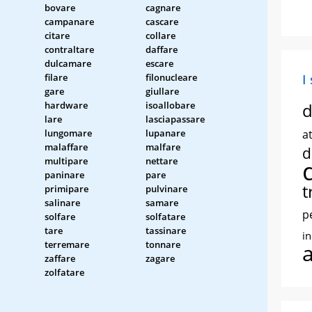
bovare
cagnare
campanare
cascare
citare
collare
contraltare
daffare
dulcamare
escare
filare
filonucleare
I
gare
giullare
hardware
isoallobare
d
lare
lasciapassare
lungomare
lupanare
at
malaffare
malfare
d
multipare
nettare
paninare
pare
t
primipare
pulvinare
salinare
samare
p
solfare
solfatare
tare
tassinare
i
terremare
tonnare
zaffare
zagare
zolfatare