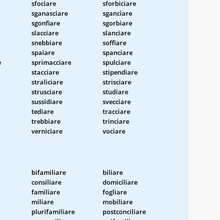
sfociare
sforbiciare
sganasciare
sganciare
sgonfiare
sgorbiare
slacciare
slanciare
snebbiare
soffiare
spaiare
spanciare
e
sprimacciare
spulciare
stacciare
stipendiare
straliciare
strisciare
strusciare
studiare
sussidiare
svecciare
tediare
tracciare
trebbiare
trinciare
verniciare
vociare
bifamiliare
biliare
consiliare
domiciliare
familiare
fogliare
miliare
mobiliare
plurifamiliare
postconciliare