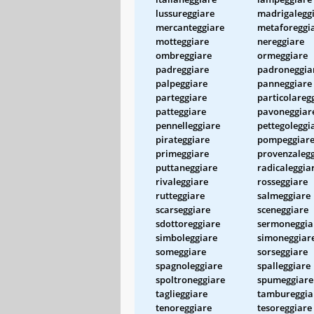
lussureggiare
madrigalegg
mercanteggiare
metaforeggi
motteggiare
nereggiare
ombreggiare
ormeggiare
padreggiare
padroneggia
palpeggiare
panneggiare
parteggiare
particolareg
patteggiare
pavoneggiar
pennelleggiare
pettegoleggi
pirateggiare
pompeggiar
primeggiare
provenzalegg
puttaneggiare
radicaleggia
rivaleggiare
rosseggiare
rutteggiare
salmeggiare
scarseggiare
sceneggiare
sdottoreggiare
sermoneggia
simboleggiare
simoneggiar
someggiare
sorseggiare
spagnoleggiare
spalleggiare
spoltroneggiare
spumeggiare
taglieggiare
tambureggia
tenoreggiare
tesoreggiare