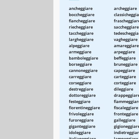
ancheggiare
archeggiare
boccheggiare
classicheggi
fiancheggiare
frascheggiar
riecheggiare
saccheggiare
taccheggiare
tedescheggia
largheggiare
vagheggiare
alpeggiare
amareggiare
armeggiare
arpeggiare
bamboleggiare
beffeggiare
borseggiare
bruneggiare
cannoneggiare
capeggiare
carreggiare
carteggiare
corseggiare
corteggiare
destreggiare
dileggiare
dottoreggiare
drappeggiar
festeggiare
fiammeggiar
fiorentineggiare
fiscaleggiare
frivoleggiare
fronteggiare
furoreggiare
galleggiare
giganteggiare
gigioneggiar
idoleggiare
indietreggia
italianeggiare
lampeggiare