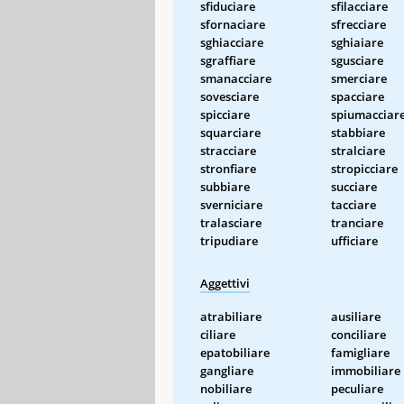
sfiduciare
sfilacciare
sfornaciare
sfrecciare
sghiacciare
sghiaiare
sgraffiare
sgusciare
smanacciare
smerciare
sovesciare
spacciare
spicciare
spiumacciar
squarciare
stabbiare
stracciare
stralciare
stronfiare
stropicciare
subbiare
succiare
sverniciare
tacciare
tralasciare
tranciare
tripudiare
ufficiare
Aggettivi
atrabiliare
ausiliare
ciliare
conciliare
epatobiliare
famigliare
gangliare
immobiliare
nobiliare
peculiare