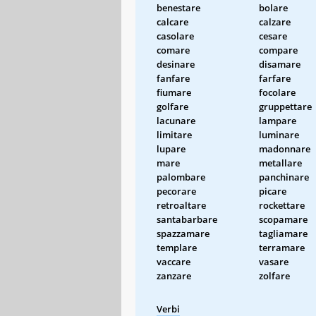
benestare
bolare
calcare
calzare
casolare
cesare
comare
compare
desinare
disamare
fanfare
farfare
fiumare
focolare
golfare
gruppettare
lacunare
lampare
limitare
luminare
lupare
madonnare
mare
metallare
palombare
panchinare
pecorare
picare
retroaltare
rockettare
santabarbare
scopamare
spazzamare
tagliamare
templare
terramare
vaccare
vasare
zanzare
zolfare
Verbi