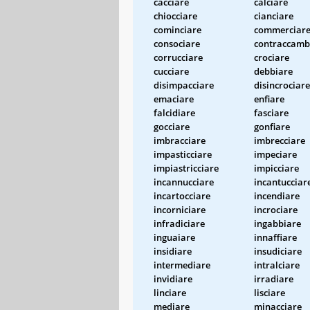
cacciare
calciare
chiocciare
cianciare
cominciare
commerciar
consociare
contraccamb
corrucciare
crociare
cucciare
debbiare
disimpacciare
disincrociare
emaciare
enfiare
falcidiare
fasciare
gocciare
gonfiare
imbracciare
imbrecciare
impasticciare
impeciare
impiastricciare
impicciare
incannucciare
incantucciar
incartocciare
incendiare
incorniciare
incrociare
infradiciare
ingabbiare
inguaiare
innaffiare
insidiare
insudiciare
intermediare
intralciare
invidiare
irradiare
linciare
lisciare
mediare
minacciare