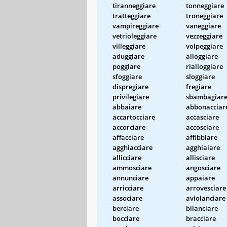
tiranneggiare
tonneggiare
tratteggiare
troneggiare
vampireggiare
vaneggiare
vetrioleggiare
vezzeggiare
villeggiare
volpeggiare
aduggiare
alloggiare
poggiare
rialloggiare
sfoggiare
sloggiare
dispregiare
fregiare
privilegiare
sbambagiar
abbaiare
abbonacciar
accartocciare
accasciare
accorciare
accosciare
affacciare
affibbiare
agghiacciare
agghiaiare
allicciare
allisciare
ammosciare
angosciare
annunciare
appaiare
arricciare
arrovesciare
associare
aviolanciare
berciare
bilanciare
bocciare
bracciare