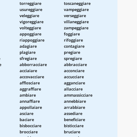
torreggiare
toscaneggiare
usureggiare
vampeggiare
veleggiare
verseggiare
vigoreggiare
villaneggiare
volteggiare
zampeggiare
appoggiare
foggiare
riappoggiare
rifoggiare
adagiare
contagiare
plagiare
pregiare
e
sfregiare
spregiare
e
abborracciare
abbracciare
acciaiare
acconciare
accovacciare
accucciare
afflosciare
agganciare
aggraffiare
allacciare
ambiare
ammassicciare
annaffiare
annebbiare
appollaiare
arrabbiare
asciare
assediare
baciare
beneficiare
bisbocciare
bisticciare
brocciare
bruciare