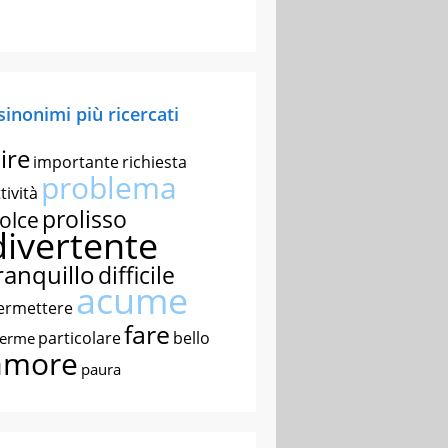
 sinonimi più ricercati
ire
importante
richiesta
problema
tività
prolisso
olce
divertente
ranquillo
difficile
acume
ermettere
fare
particolare
bello
nerme
amore
paura