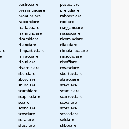
pasticciare
pesticciare
preannunciare
preludiare
pronunciare
rabberciare
raccorciare
radiare
riaffacciare
riagganciare
riannunciare
riassociare
ricambiare
ricominciare
rilanciare
rilasciare
are
rimpasticciare
rimpiallacciare
e
rinfacciare
rinsudiciare
ripudiare
risoffiare
riverniciare
rovesciare
sberciare
sbertucciare
sbocciare
sbracciare
sbucciare
scacciare
scambiare
scamiciare
scapricciare
scarrocciare
sciare
scocciare
sconciare
scorciare
scosciare
scrosciare
sdraiare
selciare
sfasciare
sfibbiare