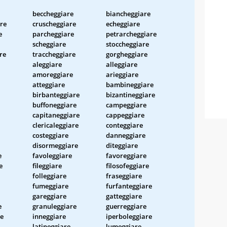
beccheggiare
biancheggiare
are
cruscheggiare
echeggiare
e
parcheggiare
petrarcheggiare
scheggiare
stoccheggiare
re
traccheggiare
gorgheggiare
aleggiare
alleggiare
amoreggiare
arieggiare
atteggiare
bambineggiare
birbanteggiare
bizantineggiare
buffoneggiare
campeggiare
capitaneggiare
cappeggiare
clericaleggiare
conteggiare
costeggiare
danneggiare
disormeggiare
diteggiare
e
favoleggiare
favoreggiare
e
fileggiare
filosofeggiare
folleggiare
fraseggiare
fumeggiare
furfanteggiare
gareggiare
gatteggiare
e
granuleggiare
guerreggiare
re
inneggiare
iperboleggiare
latineggiare
lumeggiare