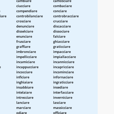
cambiare
camosciare
ciucciare
combaciare
e
compendiare
conciare
iare
controbilanciare
controbracciare
crosciare
crucciare
denunciare
discacciare
disselciare
dissociare
enunciare
falciare
frusciare
ghiacciare
graffiare
graticciare
imbronciare
impacciare
impellicciare
impiallacciare
incamiciare
incannicciare
e
incappucciare
incapricciare
incocciare
incominciare
inficiare
infornaciare
inghiaiare
ingraticciare
insabbiare
insediare
intelaiare
interfacciare
intrecciare
inverniciare
lanciare
lasciare
marciare
massicciare
odiare
officiare