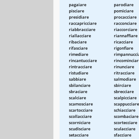
pagaiare
parodiare
pisciare
pomiciare
presidiare
procacciare
raccapricciare
racconciare
riabbracciare
riaccorciare
riallacciare
riannaffiare
ribaciare
ricacciare
rifasciare
rigonfiare
rimediare
rimpannucci
rincantucciare
rincominciar
rintracciare
rinunciare
ristudiare
ritracciare
sabbiare
salmodiare
sbilanciare
sbirciare
sbraciare
sbrecciare
scalciare
scalpicciare
scamosciare
scappucciare
scartocciare
schiacciare
scollacciare
scombaciare
scorniciare
scortecciare
scudisciare
sculacciare
setacciare
sfacciare