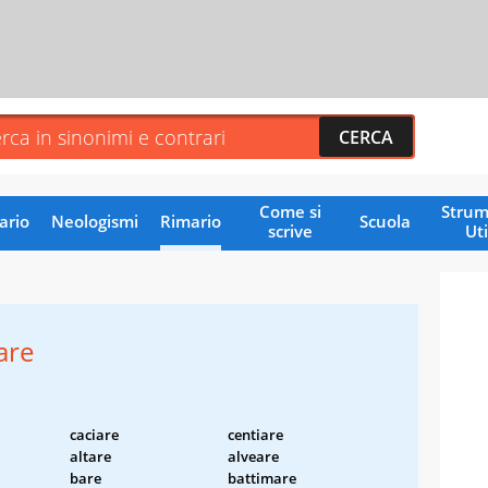
Come si
Strum
ario
Neologismi
Rimario
Scuola
scrive
Uti
are
caciare
centiare
altare
alveare
bare
battimare