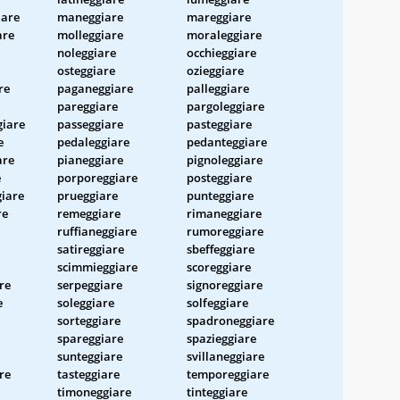
iare
maneggiare
mareggiare
are
molleggiare
moraleggiare
noleggiare
occhieggiare
osteggiare
ozieggiare
re
paganeggiare
palleggiare
pareggiare
pargoleggiare
giare
passeggiare
pasteggiare
e
pedaleggiare
pedanteggiare
are
pianeggiare
pignoleggiare
e
porporeggiare
posteggiare
iare
prueggiare
punteggiare
re
remeggiare
rimaneggiare
ruffianeggiare
rumoreggiare
satireggiare
sbeffeggiare
scimmieggiare
scoreggiare
re
serpeggiare
signoreggiare
e
soleggiare
solfeggiare
sorteggiare
spadroneggiare
spareggiare
spazieggiare
sunteggiare
svillaneggiare
re
tasteggiare
temporeggiare
timoneggiare
tinteggiare