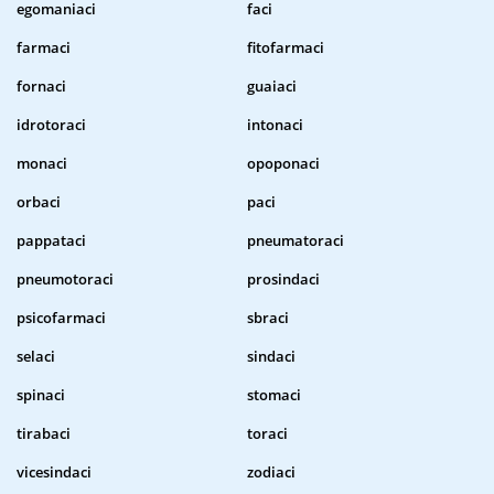
egomaniaci
faci
farmaci
fitofarmaci
fornaci
guaiaci
idrotoraci
intonaci
monaci
opoponaci
orbaci
paci
pappataci
pneumatoraci
pneumotoraci
prosindaci
psicofarmaci
sbraci
selaci
sindaci
spinaci
stomaci
tirabaci
toraci
vicesindaci
zodiaci