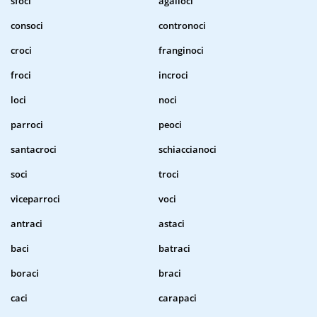
sfoci
agalloci
consoci
contronoci
croci
franginoci
froci
incroci
loci
noci
parroci
peoci
santacroci
schiaccianoci
soci
troci
viceparroci
voci
antraci
astaci
baci
batraci
boraci
braci
caci
carapaci