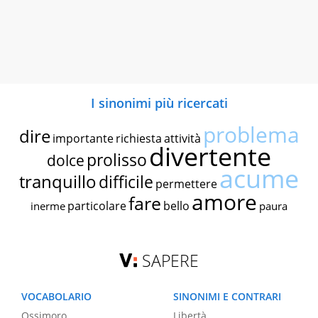
I sinonimi più ricercati
problema
dire
importante
richiesta
attività
divertente
prolisso
dolce
acume
tranquillo
difficile
permettere
amore
fare
particolare
bello
inerme
paura
SAPERE
VOCABOLARIO
SINONIMI E CONTRARI
Ossimoro
Libertà