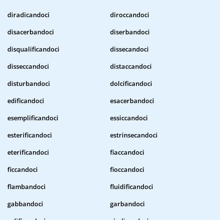
diradicandoci
diroccandoci
disacerbandoci
diserbandoci
disqualificandoci
dissecandoci
disseccandoci
distaccandoci
disturbandoci
dolcificandoci
edificandoci
esacerbandoci
esemplificandoci
essiccandoci
esterificandoci
estrinsecandoci
eterificandoci
fiaccandoci
ficcandoci
fioccandoci
flambandoci
fluidificandoci
gabbandoci
garbandoci