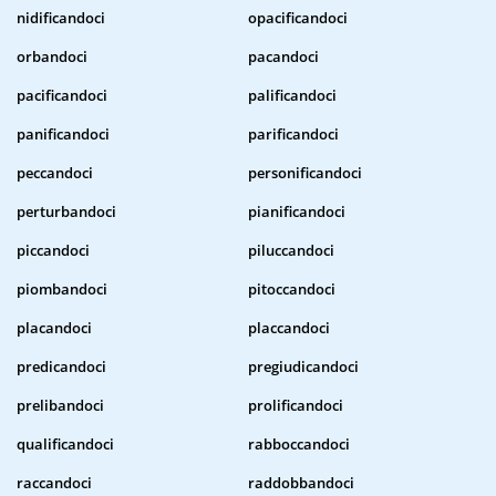
nidificandoci
opacificandoci
orbandoci
pacandoci
pacificandoci
palificandoci
panificandoci
parificandoci
peccandoci
personificandoci
perturbandoci
pianificandoci
piccandoci
piluccandoci
piombandoci
pitoccandoci
placandoci
placcandoci
predicandoci
pregiudicandoci
prelibandoci
prolificandoci
qualificandoci
rabboccandoci
raccandoci
raddobbandoci