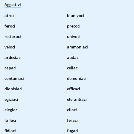
Aggettivi
atroci
biunivoci
feroci
precoci
reciproci
univoci
veloci
ammoniaci
ardesiaci
audaci
capaci
celiaci
contumaci
demoniaci
dionisiaci
efficaci
egiziaci
elefantiaci
elegiaci
eliaci
fallaci
feraci
fidiaci
fugaci