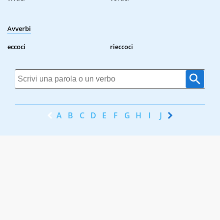
Avverbi
eccoci
rieccoci
A
B
C
D
E
F
G
H
I
J
K
L
M
N