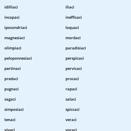
idilliaci
iliaci
incapaci
inefficaci
ipocondriaci
loquaci
magnesiaci
mordaci
olimpiaci
paradisiaci
peloponnesiaci
perspicaci
pertinaci
pervicaci
predaci
procaci
pugnaci
rapaci
sagaci
salaci
simposiaci
spiccaci
tenaci
veraci
vivaci
voraci