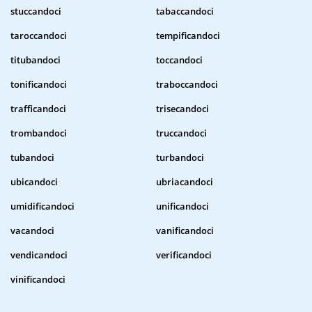
stuccandoci
tabaccandoci
taroccandoci
tempificandoci
titubandoci
toccandoci
tonificandoci
traboccandoci
trafficandoci
trisecandoci
trombandoci
truccandoci
tubandoci
turbandoci
ubicandoci
ubriacandoci
umidificandoci
unificandoci
vacandoci
vanificandoci
vendicandoci
verificandoci
vinificandoci