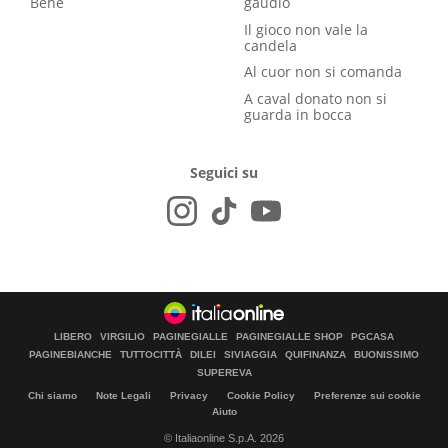
Bene
gaudio
Il gioco non vale la
candela
Al cuor non si comanda
A caval donato non si
guarda in bocca
Seguici su
LIBERO
VIRGILIO
PAGINEGIALLE
PAGINEGIALLE SHOP
PGCASA
PAGINEBIANCHE
TUTTOCITTÀ
DILEI
SIVIAGGIA
QUIFINANZA
BUONISSIMO
SUPEREVA
Chi siamo
Note Legali
Privacy
Cookie Policy
Preferenze sui cookie
Aiuto
© Italiaonline S.p.A. 2026