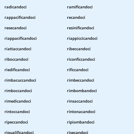
radicandoci
ramificandoci
rappacificandoci
recandoci
resecandoci
resinificandoci
riappacificandoci
riappiccicandoci
riattaccandoci
ribeccandoci
riboccandoci
riconficcandoci
riedificandoci
rificcandoci
rimbacuccandoci
rimbeccandoci
rimboccandoci
rimbombandoci
rimedicandoci
rinsaccandoci
rintoccandoci
rintonacandoci
ripeccandoci
ripiombandoci
riqualificandoci
risecandoci