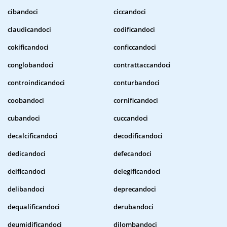
cibandoci
ciccandoci
claudicandoci
codificandoci
cokificandoci
conficcandoci
conglobandoci
contrattaccandoci
controindicandoci
conturbandoci
coobandoci
cornificandoci
cubandoci
cuccandoci
decalcificandoci
decodificandoci
dedicandoci
defecandoci
deificandoci
delegificandoci
delibandoci
deprecandoci
dequalificandoci
derubandoci
deumidificandoci
dilombandoci