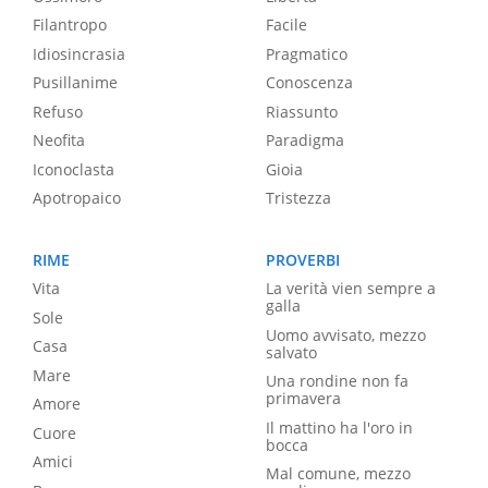
Filantropo
Facile
Idiosincrasia
Pragmatico
Pusillanime
Conoscenza
Refuso
Riassunto
Neofita
Paradigma
Iconoclasta
Gioia
Apotropaico
Tristezza
RIME
PROVERBI
Vita
La verità vien sempre a
galla
Sole
Uomo avvisato, mezzo
Casa
salvato
Mare
Una rondine non fa
primavera
Amore
Il mattino ha l'oro in
Cuore
bocca
Amici
Mal comune, mezzo