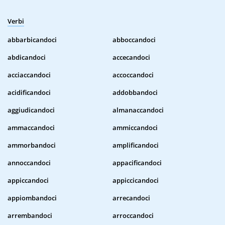
Verbi
abbarbicandoci
abboccandoci
abdicandoci
accecandoci
acciaccandoci
accoccandoci
acidificandoci
addobbandoci
aggiudicandoci
almanaccandoci
ammaccandoci
ammiccandoci
ammorbandoci
amplificandoci
annoccandoci
appacificandoci
appiccandoci
appiccicandoci
appiombandoci
arrecandoci
arrembandoci
arroccandoci