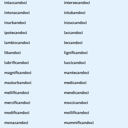
intaccandoci
intersecandoci
intonacandoci
intubandoci
inurbandoci
inzuccandoci
ipotecandoci
laccandoci
lambiccandoci
leccandoci
libandoci
lignificandoci
lubrificandoci
luccicandoci
magnificandoci
mantecandoci
masturbandoci
medicandoci
mellificandoci
mendicandoci
mercificandoci
moccicandoci
modificandoci
mollificandoci
monacandoci
mummificandoci