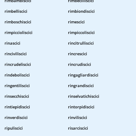
rimbambiscici
rimbecilliscici
rimbelliscici
rimbiondiscici
rimboschiscici
rimescici
rimpiccioliscici
rimpiccoliscici
rinascici
rincitrulliscici
rinciviliscici
rincrescici
rincrudeliscici
rincrudiscici
rindeboliscici
ringagliardiscici
ringentiliscici
ringrandiscici
rinsecchiscici
rinselvatichiscici
rintiepidiscici
rintorpidiscici
rinverdiscici
rinviliscici
ripuliscici
risarciscici