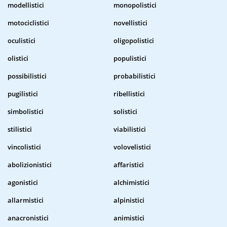
modellistici
monopolistici
motociclistici
novellistici
oculistici
oligopolistici
olistici
populistici
possibilistici
probabilistici
pugilistici
ribellistici
simbolistici
solistici
stilistici
viabilistici
vincolistici
volovelistici
abolizionistici
affaristici
agonistici
alchimistici
allarmistici
alpinistici
anacronistici
animistici