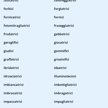
faticatrici
favoreggiatrici
forbici
forgiatrici
fornicatrici
fornici
fotomitragliatrici
fraseggiatrici
frodatrici
gabbatrici
geroglifici
giocatrici
giudici
gommifici
graffatrici
grissinifici
ibridatrici
ideatrici
idrosciatrici
illuminotecnici
imbiancatrici
imbottigliatrici
imbracatrici
imbragatrici
impaccatrici
impagliatrici