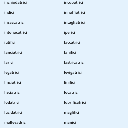
inchiodatrici
incubatrici
indici
innaffiatrici
insaccatrici
intagliatrici
intonacatrici
iperici
iutifici
laccatrici
lanciatrici
lanifici
larici
lastricatrici
legatrici
levigatrici
linciatrici
linifici
lisciatrici
locatrici
lodatrici
lubrificatrici
lucidatrici
maglifici
mallevadrici
manici