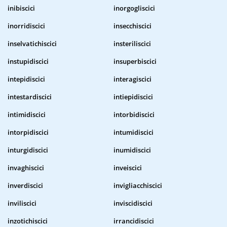
inibiscici
inorgogliscici
inorridiscici
insecchiscici
inselvatichiscici
insteriliscici
instupidiscici
insuperbiscici
intepidiscici
interagiscici
intestardiscici
intiepidiscici
intimidiscici
intorbidiscici
intorpidiscici
intumidiscici
inturgidiscici
inumidiscici
invaghiscici
inveiscici
inverdiscici
invigliacchiscici
inviliscici
inviscidiscici
inzotichiscici
irrancidiscici