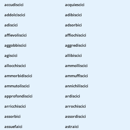
accudiscici
acquiescici
addolciscici
adibiscici
adiscici
adsorbici
affievoliscici
affiochiscici
aggobbiscici
aggrediscici
agiscici
allibiscici
allocchiscici
ammolliscici
ammorbidiscici
ammuffiscici
ammutoliscici
annichiliscici
approfondiscici
ardiscici
arricchiscici
arrochiscici
assorbici
assordiscici
assuefaici
astraici