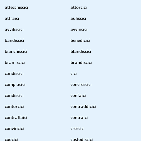
attecchiscici
attorcici
attraici
auliscici
avviliscici
avvincici
bandiscici
benedicici
bianchiscici
blandiscici
bramiscici
brandiscici
candiscici
cici
compiacici
concrescici
condiscici
confaici
contorcici
contraddicici
contraffaici
contraici
convincici
crescici
cuocici
custodiscici