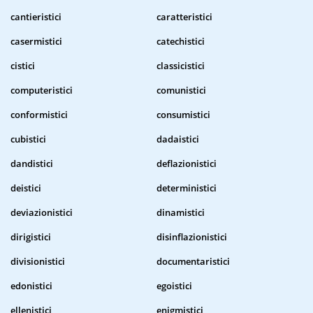
cantieristici
caratteristici
casermistici
catechistici
cistici
classicistici
computeristici
comunistici
conformistici
consumistici
cubistici
dadaistici
dandistici
deflazionistici
deistici
deterministici
deviazionistici
dinamistici
dirigistici
disinflazionistici
divisionistici
documentaristici
edonistici
egoistici
ellenistici
enigmistici