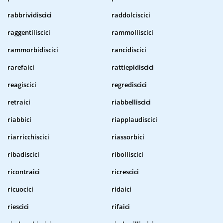
rabbrividiscici
raddolciscici
raggentiliscici
rammolliscici
rammorbidiscici
rancidiscici
rarefaici
rattiepidiscici
reagiscici
regrediscici
retraici
riabbelliscici
riabbici
riapplaudiscici
riarricchiscici
riassorbici
ribadiscici
ribolliscici
ricontraici
ricrescici
ricuocici
ridaici
riescici
rifaici