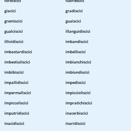
forbiscici
fuoriescici
giacici
gradiscici
gremiscici
guaiscici
gualciscici
illanguidiscici
illividiscici
imbandiscici
imbastardiscici
imbelliscici
imbestialiscici
imbianchiscici
imbibiscici
imbiondiscici
impallidiscici
impediscici
impermaliscici
impiccioliscici
impiccoliscici
impratichiscici
imputridiscici
inacerbiscici
inacidiscici
inaridiscici