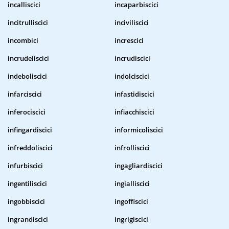
incalliscici
incaparbiscici
incitrulliscici
inciviliscici
incombici
increscici
incrudeliscici
incrudiscici
indeboliscici
indolciscici
infarciscici
infastidiscici
inferociscici
infiacchiscici
infingardiscici
informicoliscici
infreddoliscici
infrolliscici
infurbiscici
ingagliardiscici
ingentiliscici
ingialliscici
ingobbiscici
ingoffiscici
ingrandiscici
ingrigiscici