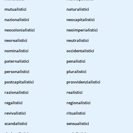
mutualistici
naturalistici
nazionalistici
neocapitalistici
neocolonialistici
neoimperialistici
neorealistici
neutralistici
nominalistici
occidentalistici
paternalistici
penalistici
personalistici
pluralistici
postcapitalistici
provvidenzialistici
razionalistici
realistici
regalistici
regionalistici
revivalistici
ritualistici
scandalistici
sensualistici