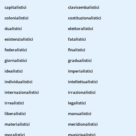
capitalistici
clavicembalistici
colonialistici
costituzionalistici
dualistici
elettoralistici
esistenzialistici
fatalistici
federalistici
finalistici
giornalistici
gradualistici
idealistici
imperialistici
individualistici
intellettualistici
internazionalistici
irrazionalistici
irrealistici
legalistici
liberalistici
manualistici
materialistici
meridionalistici
moralistici
municipalistici