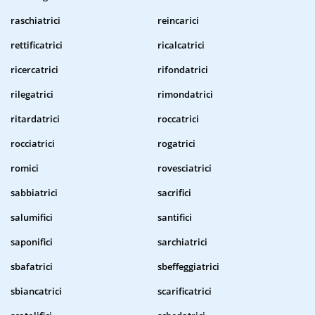
raschiatrici
reincarici
rettificatrici
ricalcatrici
ricercatrici
rifondatrici
rilegatrici
rimondatrici
ritardatrici
roccatrici
rocciatrici
rogatrici
romici
rovesciatrici
sabbiatrici
sacrifici
salumifici
santifici
saponifici
sarchiatrici
sbafatrici
sbeffeggiatrici
sbiancatrici
scarificatrici