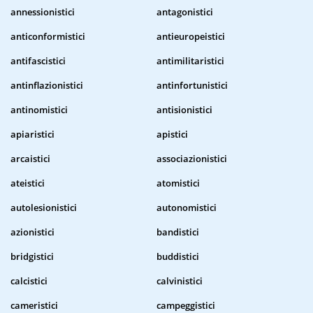
annessionistici
antagonistici
anticonformistici
antieuropeistici
antifascistici
antimilitaristici
antinflazionistici
antinfortunistici
antinomistici
antisionistici
apiaristici
apistici
arcaistici
associazionistici
ateistici
atomistici
autolesionistici
autonomistici
azionistici
bandistici
bridgistici
buddistici
calcistici
calvinistici
cameristici
campeggistici