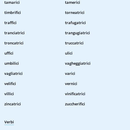
tamarici
tamerici
timbrifici
torneatrici
traffici
trafugatrici
tranciatrici
trangugiatrici
troncatrici
truccatrici
uffici
ulici
umbilici
vagheggiatrici
vagliatrici
varici
velifici
vernici
villici
vinificatrici
zincatrici
zuccherifici
Verbi