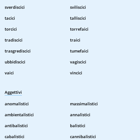
sverdiscici
sviliscici
tacici
talliscici
torcici
torrefaici
tradiscici
traici
trasgrediscici
tumefaici
ubbidiscici
vagiscici
vaici
vincici
Aggettivi
anomalistici
massimalistici
ambientalistici
annalistici
antibalistici
balistici
cabalistici
cannibalistici