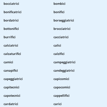
bocciatrici
bombici
bonificatrici
bonifici
bordatrici
borseggiatrici
bottonifici
brocciatrici
burrifici
cacciatrici
calciatrici
calici
calzaturifici
calzifici
camici
campeggiatrici
canapifici
candeggiatrici
capeggiatrici
capicomici
capitecnici
capocomici
capotecnici
cappellifici
cardatrici
carici