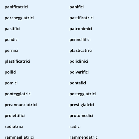
panificatrici
panifici
parcheggiatrici
pastificatrici
pastifici
patronimici
pendici
pennellifici
pernici
plasticatrici
plastificatrici
policlinici
pollici
polverifici
pomici
pontefici
ponteggiatrici
posteggiatrici
preannunciatrici
prestigiatrici
proiettifici
protomedici
radiatrici
radici
rammagliatrici
rammendatrici