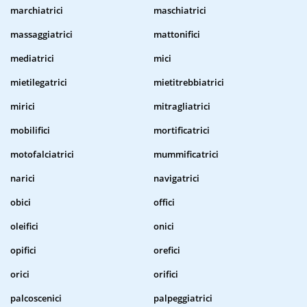
marchiatrici
maschiatrici
massaggiatrici
mattonifici
mediatrici
mici
mietilegatrici
mietitrebbiatrici
mirici
mitragliatrici
mobilifici
mortificatrici
motofalciatrici
mummificatrici
narici
navigatrici
obici
offici
oleifici
onici
opifici
orefici
orici
orifici
palcoscenici
palpeggiatrici