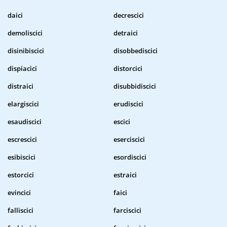
daici
decrescici
demoliscici
detraici
disinibiscici
disobbediscici
dispiacici
distorcici
distraici
disubbidiscici
elargiscici
erudiscici
esaudiscici
escici
escrescici
eserciscici
esibiscici
esordiscici
estorcici
estraici
evincici
faici
falliscici
farciscici