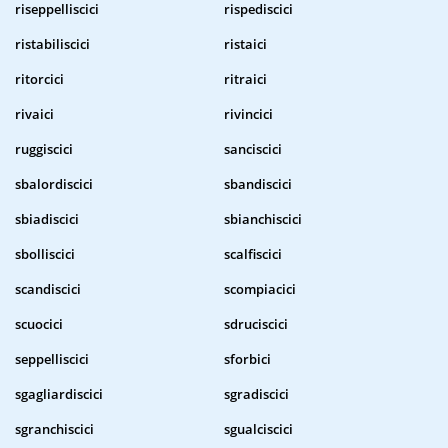
riseppelliscici
rispediscici
ristabiliscici
ristaici
ritorcici
ritraici
rivaici
rivincici
ruggiscici
sanciscici
sbalordiscici
sbandiscici
sbiadiscici
sbianchiscici
sbolliscici
scalfiscici
scandiscici
scompiacici
scuocici
sdruciscici
seppelliscici
sforbici
sgagliardiscici
sgradiscici
sgranchiscici
sgualciscici