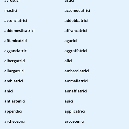
acrostici
astici
mastici
accomodatrici
acconciatrici
addobbatrici
addomesticatrici
affrancatrici
affumicatrici
agarici
agganciatrici
aggraffatrici
albergatrici
alici
allargatrici
ambasciatrici
ambiatrici
ammaliatrici
anici
annaffiatrici
antiastenici
apici
appendici
applicatrici
archeozoici
arcoscenici