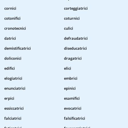
cornici
corteggiatrici
cotonifici
coturnici
cronotecnici
culici
datrici
defraudatrici
demistificatrici
diseducatrici
doliconici
dragatrici
edifici
elici
elogiatrici
embrici
enunciatrici
epinici
erpici
esamifici
essiccatrici
evocatrici
falciatrici
falsificatrici