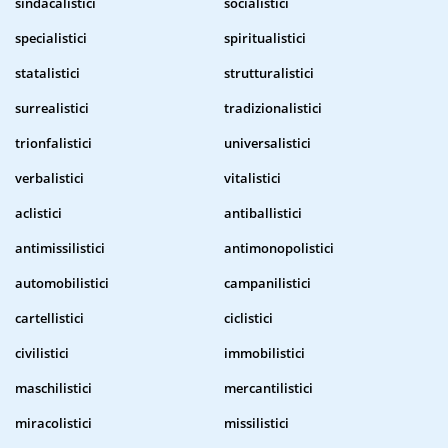
sindacalistici
socialistici
specialistici
spiritualistici
statalistici
strutturalistici
surrealistici
tradizionalistici
trionfalistici
universalistici
verbalistici
vitalistici
aclistici
antiballistici
antimissilistici
antimonopolistici
automobilistici
campanilistici
cartellistici
ciclistici
civilistici
immobilistici
maschilistici
mercantilistici
miracolistici
missilistici