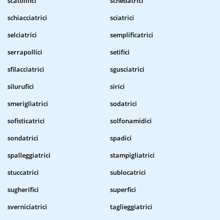
scatolifici
schedatrici
schiacciatrici
sciatrici
selciatrici
semplificatrici
serrapollici
setifici
sfilacciatrici
sgusciatrici
silurufici
sirici
smerigliatrici
sodatrici
sofisticatrici
solfonamidici
sondatrici
spadici
spalleggiatrici
stampigliatrici
stuccatrici
sublocatrici
sugherifici
superfici
sverniciatrici
taglieggiatrici