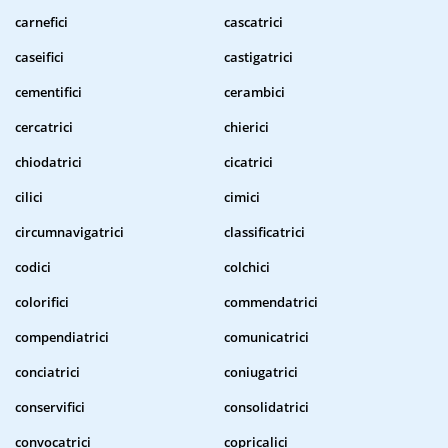
carnefici
cascatrici
caseifici
castigatrici
cementifici
cerambici
cercatrici
chierici
chiodatrici
cicatrici
cilici
cimici
circumnavigatrici
classificatrici
codici
colchici
colorifici
commendatrici
compendiatrici
comunicatrici
conciatrici
coniugatrici
conservifici
consolidatrici
convocatrici
copricalici