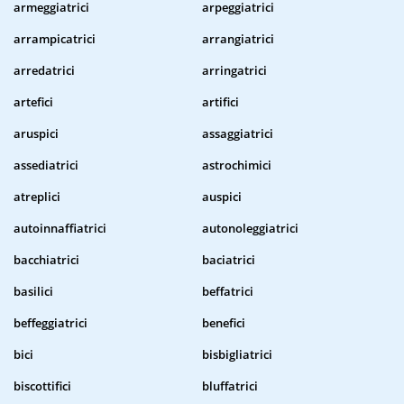
armeggiatrici
arpeggiatrici
arrampicatrici
arrangiatrici
arredatrici
arringatrici
artefici
artifici
aruspici
assaggiatrici
assediatrici
astrochimici
atreplici
auspici
autoinnaffiatrici
autonoleggiatrici
bacchiatrici
baciatrici
basilici
beffatrici
beffeggiatrici
benefici
bici
bisbigliatrici
biscottifici
bluffatrici