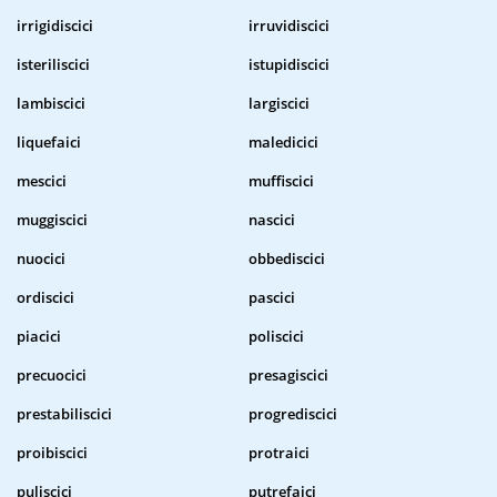
irrigidiscici
irruvidiscici
isteriliscici
istupidiscici
lambiscici
largiscici
liquefaici
maledicici
mescici
muffiscici
muggiscici
nascici
nuocici
obbediscici
ordiscici
pascici
piacici
poliscici
precuocici
presagiscici
prestabiliscici
progrediscici
proibiscici
protraici
puliscici
putrefaici