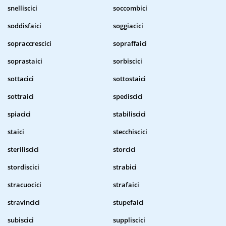
snelliscici
soccombici
soddisfaici
soggiacici
sopraccrescici
sopraffaici
soprastaici
sorbiscici
sottacici
sottostaici
sottraici
spediscici
spiacici
stabiliscici
staici
stecchiscici
steriliscici
storcici
stordiscici
strabici
stracuocici
strafaici
stravincici
stupefaici
subiscici
suppliscici