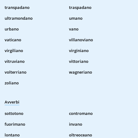
transpadano
traspadano
ultramondano
umano
urbano
vano
vaticano
villanoviano
virgiliano
virginiano
vitruviano
vittoriano
volterriano
wagneriano
zoliano
Avverbi
sottotono
contromano
fuorimano
invano
lontano
oltreoceano