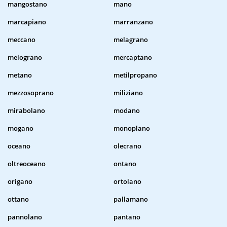
mangostano
mano
marcapiano
marranzano
meccano
melagrano
melograno
mercaptano
metano
metilpropano
mezzosoprano
miliziano
mirabolano
modano
mogano
monoplano
oceano
olecrano
oltreoceano
ontano
origano
ortolano
ottano
pallamano
pannolano
pantano