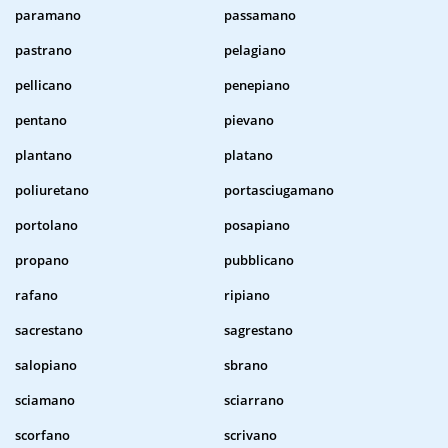
paramano
passamano
pastrano
pelagiano
pellicano
penepiano
pentano
pievano
plantano
platano
poliuretano
portasciugamano
portolano
posapiano
propano
pubblicano
rafano
ripiano
sacrestano
sagrestano
salopiano
sbrano
sciamano
sciarrano
scorfano
scrivano