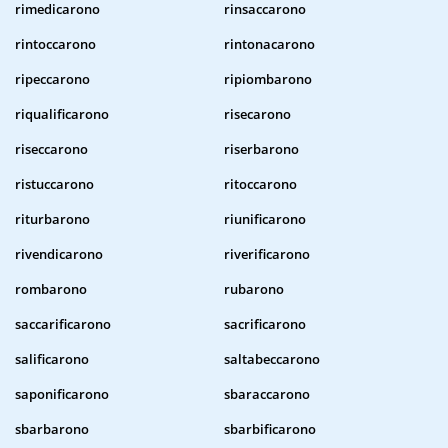
rimedicarono
rinsaccarono
rintoccarono
rintonacarono
ripeccarono
ripiombarono
riqualificarono
risecarono
riseccarono
riserbarono
ristuccarono
ritoccarono
riturbarono
riunificarono
rivendicarono
riverificarono
rombarono
rubarono
saccarificarono
sacrificarono
salificarono
saltabeccarono
saponificarono
sbaraccarono
sbarbarono
sbarbificarono