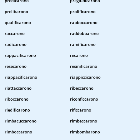
predicarono
pregiudicarono
prelibarono
prolificarono
qualificarono
rabboccarono
raccarono
raddobbarono
radicarono
ramificarono
rappacificarono
recarono
resecarono
resinificarono
riappacificarono
riappiccicarono
riattaccarono
ribeccarono
riboccarono
riconficcarono
riedificarono
rificcarono
rimbacuccarono
rimbeccarono
rimboccarono
rimbombarono