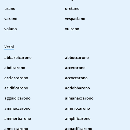
urano
uretano
varano
vespasiano
volano
vulcano
Verbi
abbarbicarono
abboccarono
abdicarono
accecarono
acciaccarono
accoccarono
acidificarono
addobbarono
aggiudicarono
almanaccarono
ammaccarono
ammiccarono
ammorbarono
amplificarono
annoccarono
appacificarono