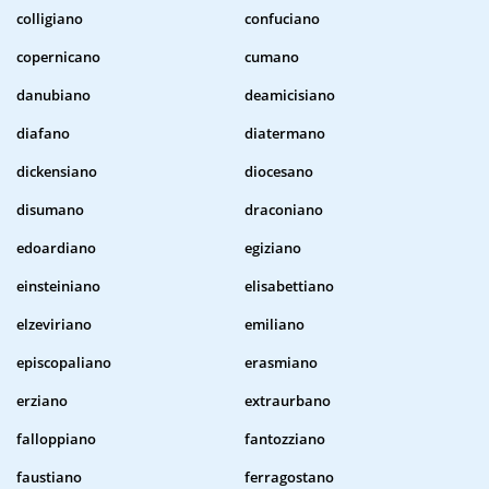
colligiano
confuciano
copernicano
cumano
danubiano
deamicisiano
diafano
diatermano
dickensiano
diocesano
disumano
draconiano
edoardiano
egiziano
einsteiniano
elisabettiano
elzeviriano
emiliano
episcopaliano
erasmiano
erziano
extraurbano
falloppiano
fantozziano
faustiano
ferragostano