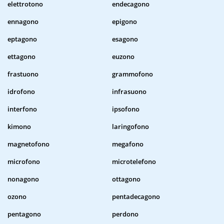
elettrotono
endecagono
ennagono
epigono
eptagono
esagono
ettagono
euzono
frastuono
grammofono
idrofono
infrasuono
interfono
ipsofono
kimono
laringofono
magnetofono
megafono
microfono
microtelefono
nonagono
ottagono
ozono
pentadecagono
pentagono
perdono