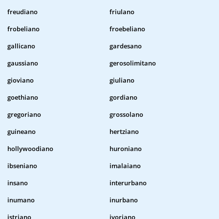
freudiano
friulano
frobeliano
froebeliano
gallicano
gardesano
gaussiano
gerosolimitano
gioviano
giuliano
goethiano
gordiano
gregoriano
grossolano
guineano
hertziano
hollywoodiano
huroniano
ibseniano
imalaiano
insano
interurbano
inumano
inurbano
istriano
ivoriano