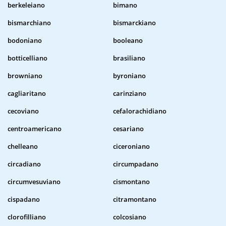
berkeleiano
bimano
bismarchiano
bismarckiano
bodoniano
booleano
botticelliano
brasiliano
browniano
byroniano
cagliaritano
carinziano
cecoviano
cefalorachidiano
centroamericano
cesariano
chelleano
ciceroniano
circadiano
circumpadano
circumvesuviano
cismontano
cispadano
citramontano
clorofilliano
colcosiano