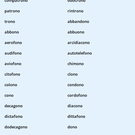
compatrono
odocrono
patrono
rintrono
trono
abbandono
abbono
abbuono
aerofono
arcidiacono
audifono
autotelefono
aviofono
chimono
citofono
clono
colono
condono
cono
cordofono
decagono
diacono
dictafono
dittafono
dodecagono
dono