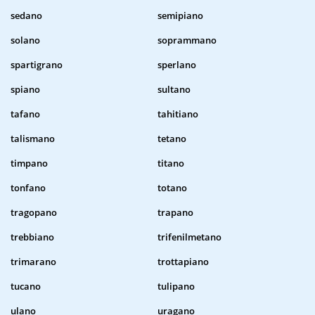
sedano
semipiano
solano
soprammano
spartigrano
sperlano
spiano
sultano
tafano
tahitiano
talismano
tetano
timpano
titano
tonfano
totano
tragopano
trapano
trebbiano
trifenilmetano
trimarano
trottapiano
tucano
tulipano
ulano
uragano