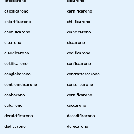
broccarono
cacarono
calcificarono
carnificarono
chiarificarono
chilificarono
chimificarono
ciancicarono
cibarono
ciccarono
claudicarono
codificarono
cokificarono
conficcarono
conglobarono
contrattaccarono
controindicarono
conturbarono
coobarono
cornificarono
cubarono
cuccarono
decalcificarono
decodificarono
dedicarono
defecarono