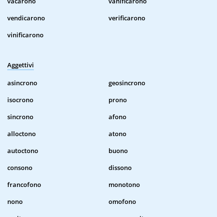
vacarono
vanificarono
vendicarono
verificarono
vinificarono
Aggettivi
asincrono
geosincrono
isocrono
prono
sincrono
afono
alloctono
atono
autoctono
buono
consono
dissono
francofono
monotono
nono
omofono