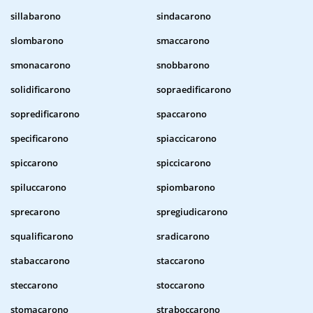
sillabarono
sindacarono
slombarono
smaccarono
smonacarono
snobbarono
solidificarono
sopraedificarono
sopredificarono
spaccarono
specificarono
spiaccicarono
spiccarono
spiccicarono
spiluccarono
spiombarono
sprecarono
spregiudicarono
squalificarono
sradicarono
stabaccarono
staccarono
steccarono
stoccarono
stomacarono
straboccarono