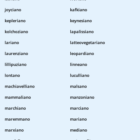
joyciano
kafkiano
kepleriano
keynesiano
kolchoziano
lapalissiano
lariano
latteovegetariano
laurenziano
leopardiano
lillipuziano
linneano
lontano
luculliano
machiavelliano
malsano
mammaliano
manzoniano
marchiano
marciano
maremmano
mariano
marxiano
mediano