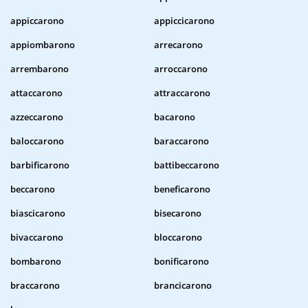
appiccarono
appiccicarono
appiombarono
arrecarono
arrembarono
arroccarono
attaccarono
attraccarono
azzeccarono
bacarono
baloccarono
baraccarono
barbificarono
battibeccarono
beccarono
beneficarono
biascicarono
bisecarono
bivaccarono
bloccarono
bombarono
bonificarono
braccarono
brancicarono