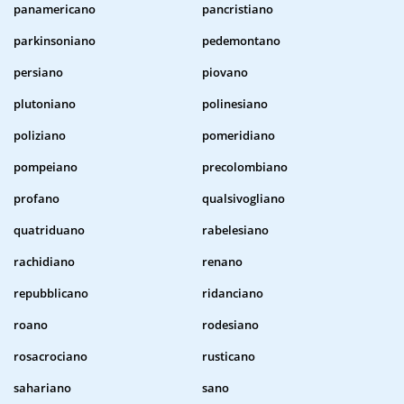
panamericano
pancristiano
parkinsoniano
pedemontano
persiano
piovano
plutoniano
polinesiano
poliziano
pomeridiano
pompeiano
precolombiano
profano
qualsivogliano
quatriduano
rabelesiano
rachidiano
renano
repubblicano
ridanciano
roano
rodesiano
rosacrociano
rusticano
sahariano
sano