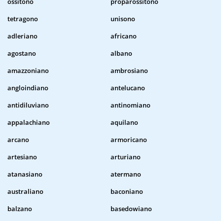
ossitono
proparossitono
tetragono
unisono
adleriano
africano
agostano
albano
amazzoniano
ambrosiano
angloindiano
antelucano
antidiluviano
antinomiano
appalachiano
aquilano
arcano
armoricano
artesiano
arturiano
atanasiano
atermano
australiano
baconiano
balzano
basedowiano