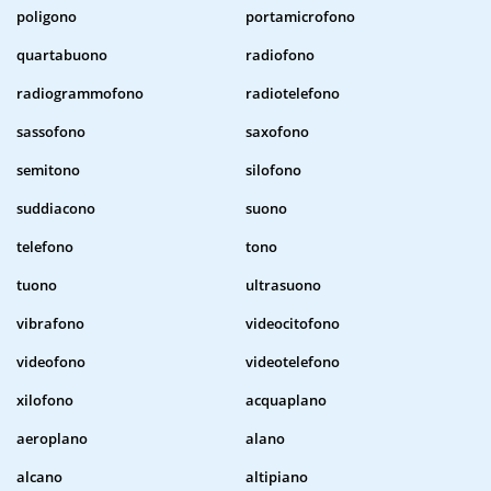
poligono
portamicrofono
quartabuono
radiofono
radiogrammofono
radiotelefono
sassofono
saxofono
semitono
silofono
suddiacono
suono
telefono
tono
tuono
ultrasuono
vibrafono
videocitofono
videofono
videotelefono
xilofono
acquaplano
aeroplano
alano
alcano
altipiano