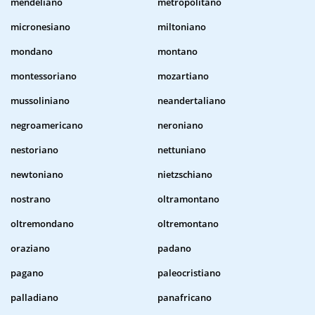
mendeliano
metropolitano
micronesiano
miltoniano
mondano
montano
montessoriano
mozartiano
mussoliniano
neandertaliano
negroamericano
neroniano
nestoriano
nettuniano
newtoniano
nietzschiano
nostrano
oltramontano
oltremondano
oltremontano
oraziano
padano
pagano
paleocristiano
palladiano
panafricano