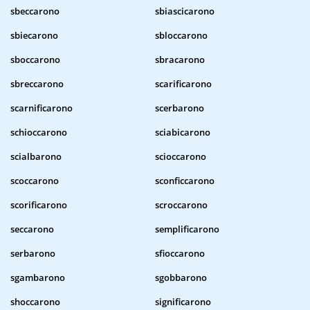
sbeccarono
sbiascicarono
sbiecarono
sbloccarono
sboccarono
sbracarono
sbreccarono
scarificarono
scarnificarono
scerbarono
schioccarono
sciabicarono
scialbarono
scioccarono
scoccarono
sconficcarono
scorificarono
scroccarono
seccarono
semplificarono
serbarono
sfioccarono
sgambarono
sgobbarono
shoccarono
significarono