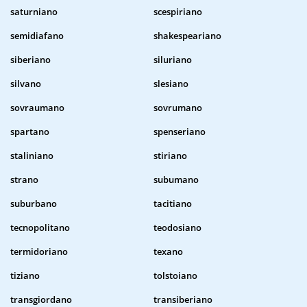
saturniano
scespiriano
semidiafano
shakespeariano
siberiano
siluriano
silvano
slesiano
sovraumano
sovrumano
spartano
spenseriano
staliniano
stiriano
strano
subumano
suburbano
tacitiano
tecnopolitano
teodosiano
termidoriano
texano
tiziano
tolstoiano
transgiordano
transiberiano