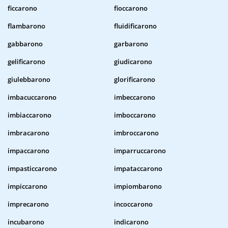
ficcarono
fioccarono
flambarono
fluidificarono
gabbarono
garbarono
gelificarono
giudicarono
giulebbarono
glorificarono
imbacuccarono
imbeccarono
imbiaccarono
imboccarono
imbracarono
imbroccarono
impaccarono
imparruccarono
impasticcarono
impataccarono
impiccarono
impiombarono
imprecarono
incoccarono
incubarono
indicarono