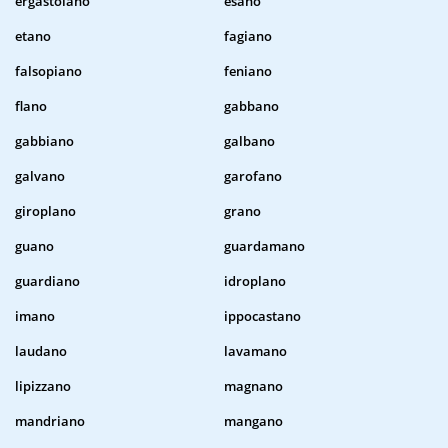
ergastolano
esano
etano
fagiano
falsopiano
feniano
flano
gabbano
gabbiano
galbano
galvano
garofano
giroplano
grano
guano
guardamano
guardiano
idroplano
imano
ippocastano
laudano
lavamano
lipizzano
magnano
mandriano
mangano