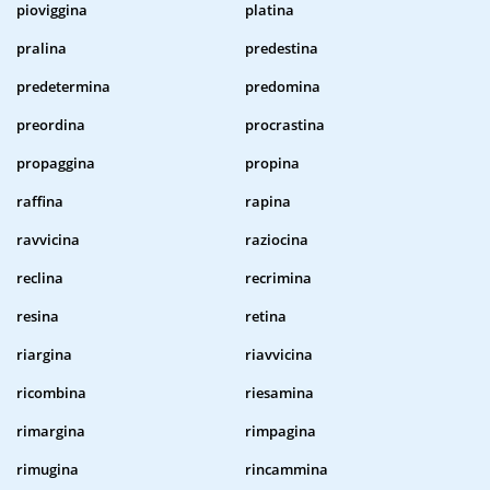
pioviggina
platina
pralina
predestina
predetermina
predomina
preordina
procrastina
propaggina
propina
raffina
rapina
ravvicina
raziocina
reclina
recrimina
resina
retina
riargina
riavvicina
ricombina
riesamina
rimargina
rimpagina
rimugina
rincammina