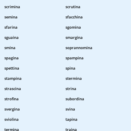
scrimina
scrutina
semina
sfacchina
sfarina
sgomina
sguaina
smargina
smina
soprannomina
spagina
spampina
spettina
spina
stampina
stermina
strascina
strina
strofina
subordina
svergina
svina
sviolina
tapina
termina
traina