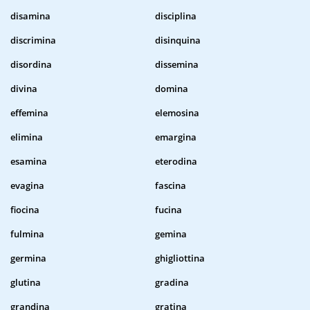
disamina
disciplina
discrimina
disinquina
disordina
dissemina
divina
domina
effemina
elemosina
elimina
emargina
esamina
eterodina
evagina
fascina
fiocina
fucina
fulmina
gemina
germina
ghigliottina
glutina
gradina
grandina
gratina