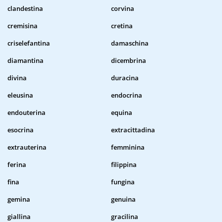
clandestina
corvina
cremisina
cretina
criselefantina
damaschina
diamantina
dicembrina
divina
duracina
eleusina
endocrina
endouterina
equina
esocrina
extracittadina
extrauterina
femminina
ferina
filippina
fina
fungina
gemina
genuina
giallina
gracilina