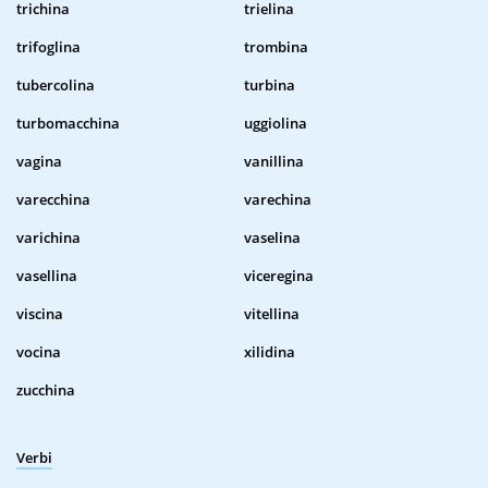
trichina
trielina
trifoglina
trombina
tubercolina
turbina
turbomacchina
uggiolina
vagina
vanillina
varecchina
varechina
varichina
vaselina
vasellina
viceregina
viscina
vitellina
vocina
xilidina
zucchina
Verbi