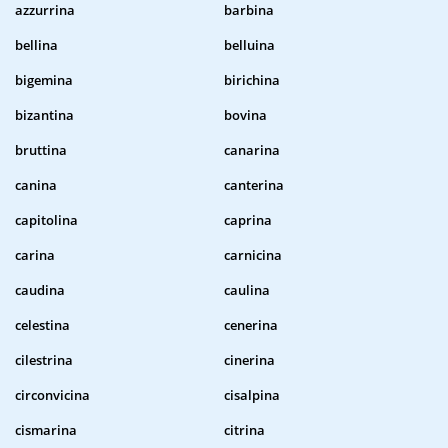
azzurrina
barbina
bellina
belluina
bigemina
birichina
bizantina
bovina
bruttina
canarina
canina
canterina
capitolina
caprina
carina
carnicina
caudina
caulina
celestina
cenerina
cilestrina
cinerina
circonvicina
cisalpina
cismarina
citrina