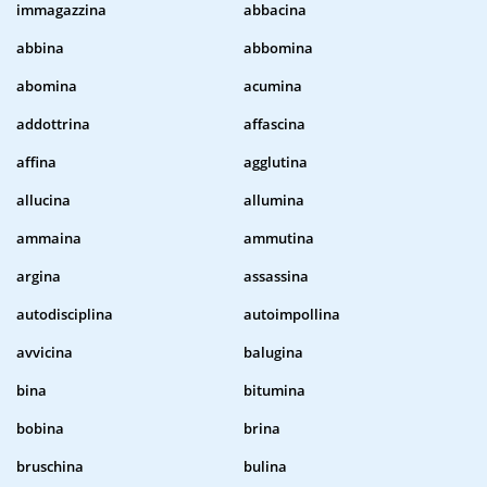
immagazzina
abbacina
abbina
abbomina
abomina
acumina
addottrina
affascina
affina
agglutina
allucina
allumina
ammaina
ammutina
argina
assassina
autodisciplina
autoimpollina
avvicina
balugina
bina
bitumina
bobina
brina
bruschina
bulina