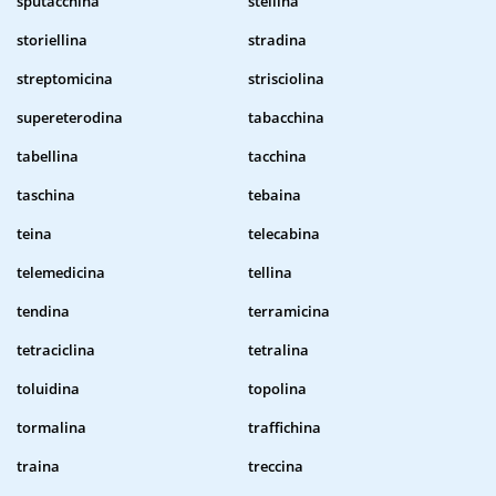
sputacchina
stellina
storiellina
stradina
streptomicina
strisciolina
supereterodina
tabacchina
tabellina
tacchina
taschina
tebaina
teina
telecabina
telemedicina
tellina
tendina
terramicina
tetraciclina
tetralina
toluidina
topolina
tormalina
traffichina
traina
treccina