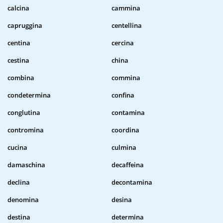
calcina
cammina
capruggina
centellina
centina
cercina
cestina
china
combina
commina
condetermina
confina
conglutina
contamina
contromina
coordina
cucina
culmina
damaschina
decaffeina
declina
decontamina
denomina
desina
destina
determina