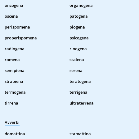
oncogena
organogena
oscena
patogena
perispomena
piogena
properispomena
psicogena
radiogena
rinogena
romena
scalena
semipiena
serena
strapiena
teratogena
termogena
terrigena
tirrena
ultraterrena
Avverbi
domattina
stamattina