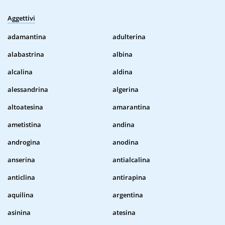
Aggettivi
adamantina
adulterina
alabastrina
albina
alcalina
aldina
alessandrina
algerina
altoatesina
amarantina
ametistina
andina
androgina
anodina
anserina
antialcalina
anticlina
antirapina
aquilina
argentina
asinina
atesina