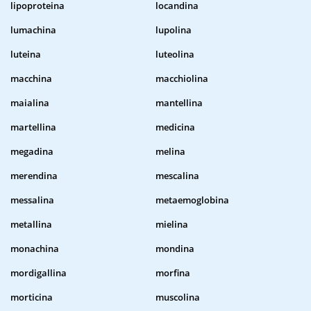
lipoproteina
locandina
lumachina
lupolina
luteina
luteolina
macchina
macchiolina
maialina
mantellina
martellina
medicina
megadina
melina
merendina
mescalina
messalina
metaemoglobina
metallina
mielina
monachina
mondina
mordigallina
morfina
morticina
muscolina