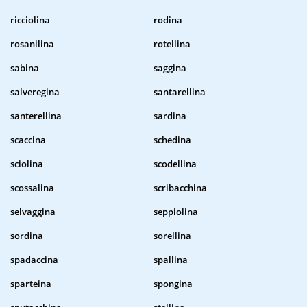
ricciolina
rodina
rosanilina
rotellina
sabina
saggina
salveregina
santarellina
santerellina
sardina
scaccina
schedina
sciolina
scodellina
scossalina
scribacchina
selvaggina
seppiolina
sordina
sorellina
spadaccina
spallina
sparteina
spongina