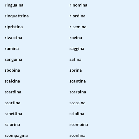
ringuaina
rinomina
rinquattrina
riordina
ripristina
risemina
rivaccina
rovina
rumina
saggina
sanguina
satina
sbobina
sbrina
scalcina
scantina
scardina
scarpina
scartina
scassina
schettina
sciolina
sciorina
scombina
scompagina
sconfina