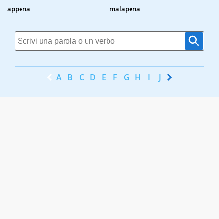
appena
malapena
A
B
C
D
E
F
G
H
I
J
K
L
M
N