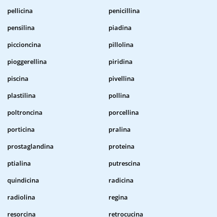
pellicina
penicillina
pensilina
piadina
piccioncina
pillolina
pioggerellina
piridina
piscina
pivellina
plastilina
pollina
poltroncina
porcellina
porticina
pralina
prostaglandina
proteina
ptialina
putrescina
quindicina
radicina
radiolina
regina
resorcina
retrocucina