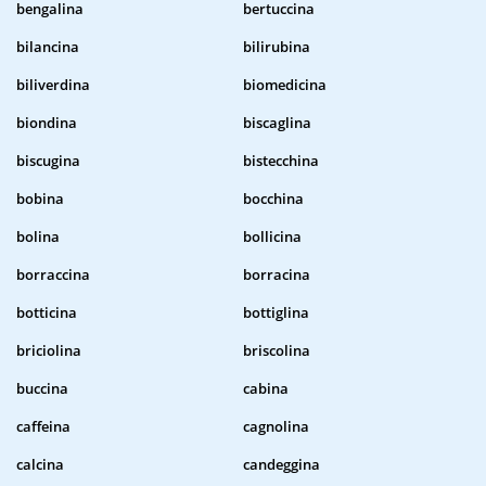
bengalina
bertuccina
bilancina
bilirubina
biliverdina
biomedicina
biondina
biscaglina
biscugina
bistecchina
bobina
bocchina
bolina
bollicina
borraccina
borracina
botticina
bottiglina
briciolina
briscolina
buccina
cabina
caffeina
cagnolina
calcina
candeggina