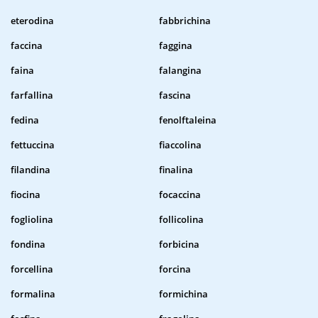
eterodina
fabbrichina
faccina
faggina
faina
falangina
farfallina
fascina
fedina
fenolftaleina
fettuccina
fiaccolina
filandina
finalina
fiocina
focaccina
fogliolina
follicolina
fondina
forbicina
forcellina
forcina
formalina
formichina