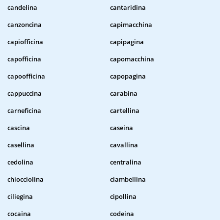
candelina
cantaridina
canzoncina
capimacchina
capiofficina
capipagina
capofficina
capomacchina
capoofficina
capopagina
cappuccina
carabina
carneficina
cartellina
cascina
caseina
casellina
cavallina
cedolina
centralina
chiocciolina
ciambellina
ciliegina
cipollina
cocaina
codeina