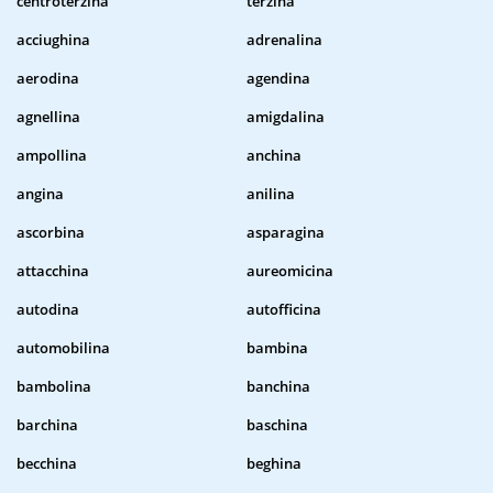
centroterzina
terzina
acciughina
adrenalina
aerodina
agendina
agnellina
amigdalina
ampollina
anchina
angina
anilina
ascorbina
asparagina
attacchina
aureomicina
autodina
autofficina
automobilina
bambina
bambolina
banchina
barchina
baschina
becchina
beghina