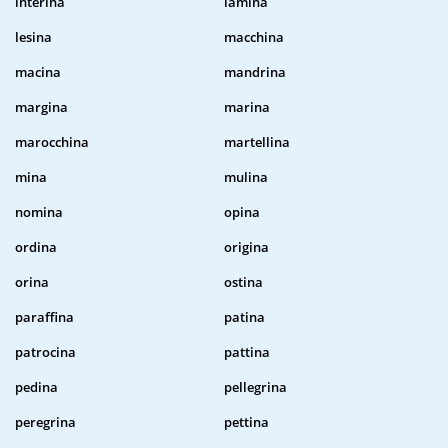
interina
lamina
lesina
macchina
macina
mandrina
margina
marina
marocchina
martellina
mina
mulina
nomina
opina
ordina
origina
orina
ostina
paraffina
patina
patrocina
pattina
pedina
pellegrina
peregrina
pettina