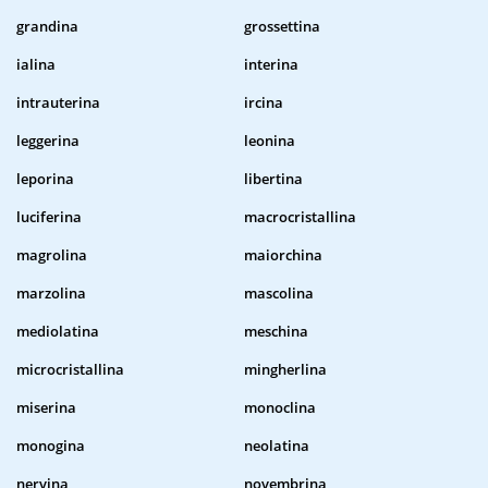
grandina
grossettina
ialina
interina
intrauterina
ircina
leggerina
leonina
leporina
libertina
luciferina
macrocristallina
magrolina
maiorchina
marzolina
mascolina
mediolatina
meschina
microcristallina
mingherlina
miserina
monoclina
monogina
neolatina
nervina
novembrina