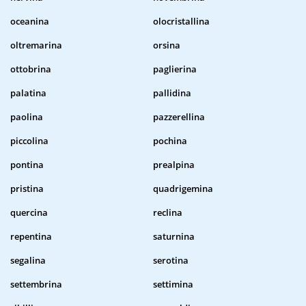
oceanina
olocristallina
oltremarina
orsina
ottobrina
paglierina
palatina
pallidina
paolina
pazzerellina
piccolina
pochina
pontina
prealpina
pristina
quadrigemina
quercina
reclina
repentina
saturnina
segalina
serotina
settembrina
settimina