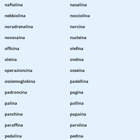
naftalina
nasalina
nebbiolina
nocciolina
noradrenalina
norcina
novocaina
nucleina
officina
olefina
oleina
ondina
operazioncina
osseina
ossiemoglobina
padellina
padroncina
pagina
palina
pallina
panchina
papaina
paraffina
parolina
pedalina
pedina