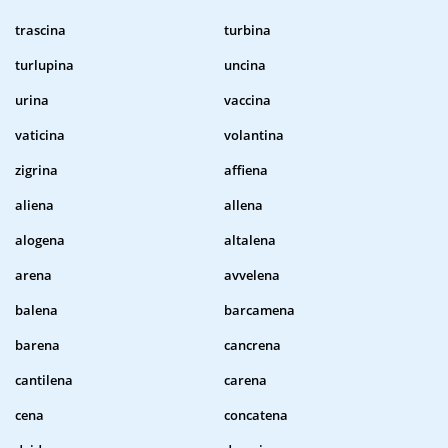
trascina
turbina
turlupina
uncina
urina
vaccina
vaticina
volantina
zigrina
affiena
aliena
allena
alogena
altalena
arena
avvelena
balena
barcamena
barena
cancrena
cantilena
carena
cena
concatena