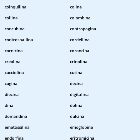
coinquilina
colina
collina
colombina
concubina
contropagina
controspallina
cordellina
cornicina
coroncina
creolina
crinolina
cucciolina
cucina
cugina
decina
diecina
digitalina
dina
dolina
domandina
dulcina
ematossilina
emoglobina
endorfina
eritromicina