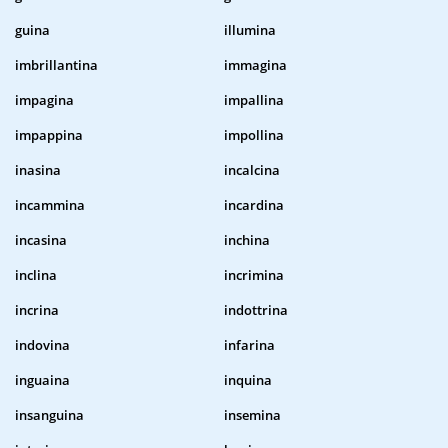
guina
illumina
imbrillantina
immagina
impagina
impallina
impappina
impollina
inasina
incalcina
incammina
incardina
incasina
inchina
inclina
incrimina
incrina
indottrina
indovina
infarina
inguaina
inquina
insanguina
insemina