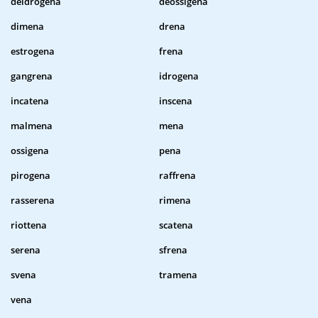
deidrogena
deossigena
dimena
drena
estrogena
frena
gangrena
idrogena
incatena
inscena
malmena
mena
ossigena
pena
pirogena
raffrena
rasserena
rimena
riottena
scatena
serena
sfrena
svena
tramena
vena