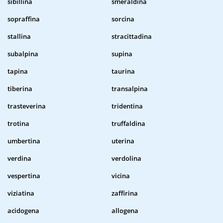
sibillina
smeraldina
sopraffina
sorcina
stallina
stracittadina
subalpina
supina
tapina
taurina
tiberina
transalpina
trasteverina
tridentina
trotina
truffaldina
umbertina
uterina
verdina
verdolina
vespertina
vicina
viziatina
zaffirina
acidogena
allogena