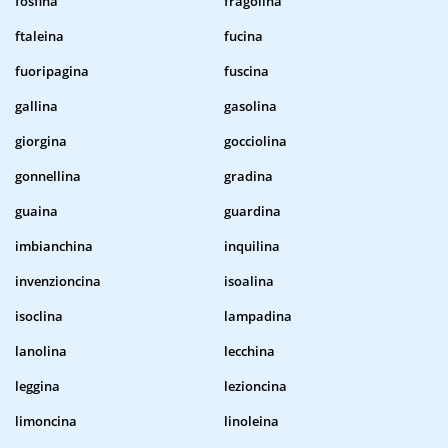
fosfina
fragolina
ftaleina
fucina
fuoripagina
fuscina
gallina
gasolina
giorgina
gocciolina
gonnellina
gradina
guaina
guardina
imbianchina
inquilina
invenzioncina
isoalina
isoclina
lampadina
lanolina
lecchina
leggina
lezioncina
limoncina
linoleina