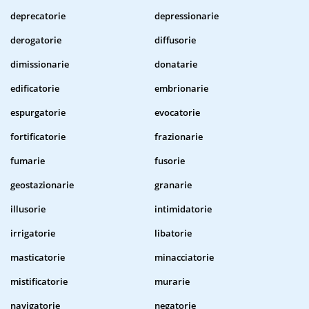
deprecatorie
depressionarie
derogatorie
diffusorie
dimissionarie
donatarie
edificatorie
embrionarie
espurgatorie
evocatorie
fortificatorie
frazionarie
fumarie
fusorie
geostazionarie
granarie
illusorie
intimidatorie
irrigatorie
libatorie
masticatorie
minacciatorie
mistificatorie
murarie
navigatorie
negatorie