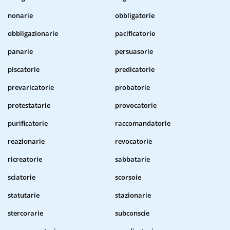
nonarie
obbligatorie
obbligazionarie
pacificatorie
panarie
persuasorie
piscatorie
predicatorie
prevaricatorie
probatorie
protestatarie
provocatorie
purificatorie
raccomandatorie
reazionarie
revocatorie
ricreatorie
sabbatarie
sciatorie
scorsoie
statutarie
stazionarie
stercorarie
subconscie