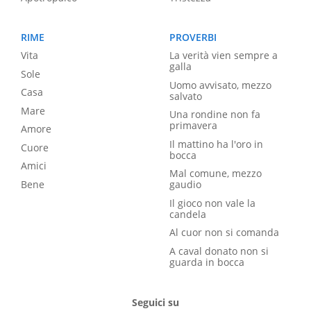
RIME
PROVERBI
Vita
La verità vien sempre a
galla
Sole
Uomo avvisato, mezzo
Casa
salvato
Mare
Una rondine non fa
primavera
Amore
Il mattino ha l'oro in
Cuore
bocca
Amici
Mal comune, mezzo
Bene
gaudio
Il gioco non vale la
candela
Al cuor non si comanda
A caval donato non si
guarda in bocca
Seguici su