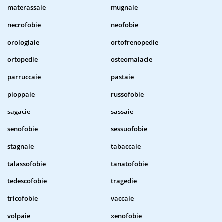
materassaie
mugnaie
necrofobie
neofobie
orologiaie
ortofrenopedie
ortopedie
osteomalacie
parruccaie
pastaie
pioppaie
russofobie
sagacie
sassaie
senofobie
sessuofobie
stagnaie
tabaccaie
talassofobie
tanatofobie
tedescofobie
tragedie
tricofobie
vaccaie
volpaie
xenofobie