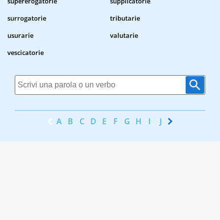
supererogatorie
supplicatorie
surrogatorie
tributarie
usurarie
valutarie
vescicatorie
A
B
C
D
E
F
G
H
I
J
K
L
M
N