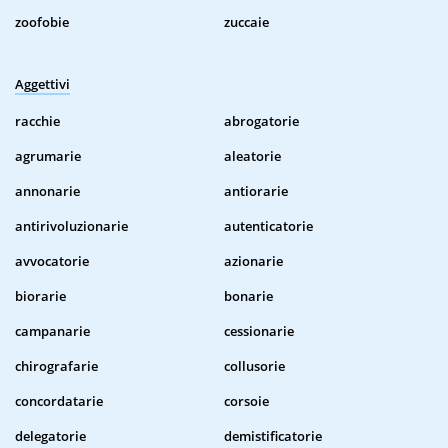
zoofobie
zuccaie
Aggettivi
racchie
abrogatorie
agrumarie
aleatorie
annonarie
antiorarie
antirivoluzionarie
autenticatorie
avvocatorie
azionarie
biorarie
bonarie
campanarie
cessionarie
chirografarie
collusorie
concordatarie
corsoie
delegatorie
demistificatorie