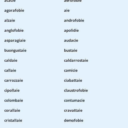
acacie
aerofobie
agorafobie
aie
alzaie
androfobie
anglofobie
apolidie
asparagiaie
audacie
buongustaie
bustaie
caldaie
caldarrostaie
callaie
camicie
carrozzaie
ciabattaie
cipollaie
claustrofobie
colombaie
contumacie
corallaie
cravattaie
cristallaie
demofobie