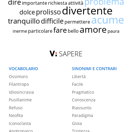
problema
dire
importante
richiesta
attività
divertente
prolisso
dolce
acume
tranquillo
difficile
permettere
amore
fare
particolare
bello
inerme
paura
SAPERE
VOCABOLARIO
SINONIMI E CONTRARI
Ossimoro
Libertà
Filantropo
Facile
Idiosincrasia
Pragmatico
Pusillanime
Conoscenza
Refuso
Riassunto
Neofita
Paradigma
Iconoclasta
Gioia
Apotropaico
Tristezza