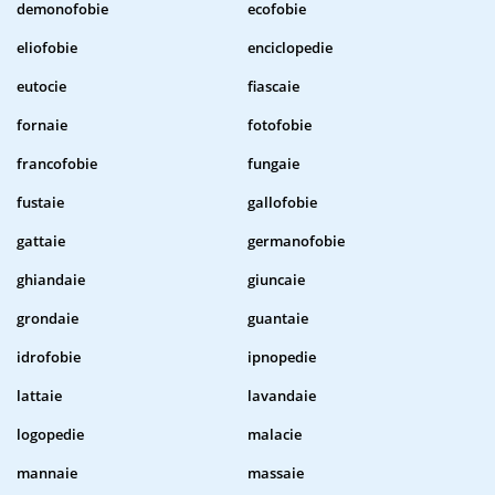
demonofobie
ecofobie
eliofobie
enciclopedie
eutocie
fiascaie
fornaie
fotofobie
francofobie
fungaie
fustaie
gallofobie
gattaie
germanofobie
ghiandaie
giuncaie
grondaie
guantaie
idrofobie
ipnopedie
lattaie
lavandaie
logopedie
malacie
mannaie
massaie