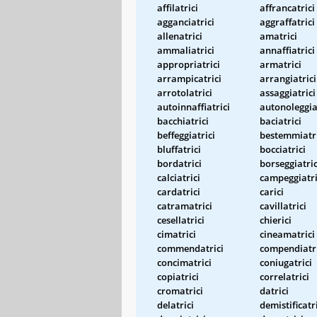
affilatrici
affrancatrici
agganciatrici
aggraffatrici
allenatrici
amatrici
ammaliatrici
annaffiatrici
appropriatrici
armatrici
arrampicatrici
arrangiatrici
arrotolatrici
assaggiatrici
autoinnaffiatrici
autonoleggia
bacchiatrici
baciatrici
beffeggiatrici
bestemmiatri
bluffatrici
bocciatrici
bordatrici
borseggiatric
calciatrici
campeggiatri
cardatrici
carici
catramatrici
cavillatrici
cesellatrici
chierici
cimatrici
cineamatrici
commendatrici
compendiatri
concimatrici
coniugatrici
copiatrici
correlatrici
cromatrici
datrici
delatrici
demistificatr