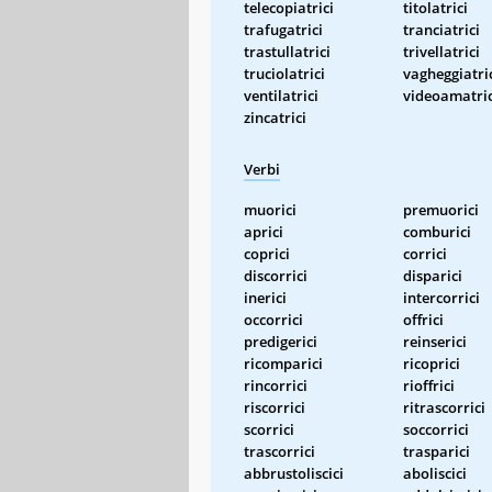
telecopiatrici
titolatrici
trafugatrici
tranciatrici
trastullatrici
trivellatrici
truciolatrici
vagheggiatri
ventilatrici
videoamatric
zincatrici
Verbi
muorici
premuorici
aprici
comburici
coprici
corrici
discorrici
disparici
inerici
intercorrici
occorrici
offrici
predigerici
reinserici
ricomparici
ricoprici
rincorrici
rioffrici
riscorrici
ritrascorrici
scorrici
soccorrici
trascorrici
trasparici
abbrustoliscici
aboliscici