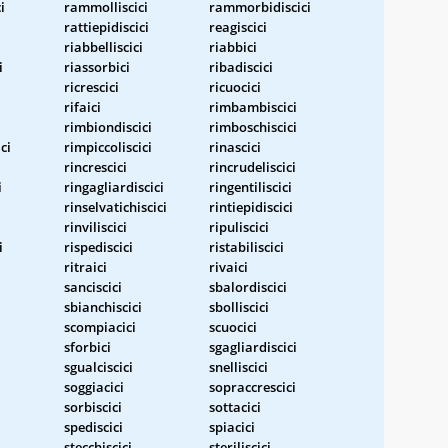
i
rammolliscici
rammorbidiscici
rattiepidiscici
reagiscici
riabbelliscici
riabbici
i
riassorbici
ribadiscici
ricrescici
ricuocici
rifaici
rimbambiscici
rimbiondiscici
rimboschiscici
ci
rimpiccoliscici
rinascici
rincrescici
rincrudeliscici
i
ringagliardiscici
ringentiliscici
rinselvatichiscici
rintiepidiscici
rinviliscici
ripuliscici
i
rispediscici
ristabiliscici
ritraici
rivaici
sanciscici
sbalordiscici
sbianchiscici
sbolliscici
scompiacici
scuocici
sforbici
sgagliardiscici
sgualciscici
snelliscici
soggiacici
sopraccrescici
sorbiscici
sottacici
spediscici
spiacici
stecchiscici
steriliscici