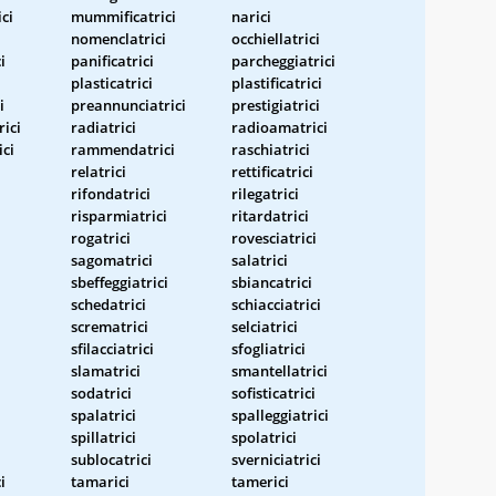
ci
mummificatrici
narici
nomenclatrici
occhiellatrici
i
panificatrici
parcheggiatrici
i
plasticatrici
plastificatrici
i
preannunciatrici
prestigiatrici
ici
radiatrici
radioamatrici
ci
rammendatrici
raschiatrici
relatrici
rettificatrici
rifondatrici
rilegatrici
risparmiatrici
ritardatrici
rogatrici
rovesciatrici
sagomatrici
salatrici
sbeffeggiatrici
sbiancatrici
schedatrici
schiacciatrici
scrematrici
selciatrici
sfilacciatrici
sfogliatrici
slamatrici
smantellatrici
sodatrici
sofisticatrici
spalatrici
spalleggiatrici
spillatrici
spolatrici
sublocatrici
sverniciatrici
i
tamarici
tamerici