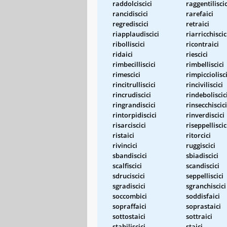
raddolciscici
raggentiliscic
rancidiscici
rarefaici
regrediscici
retraici
riapplaudiscici
riarricchiscic
ribolliscici
ricontraici
ridaici
riescici
rimbecilliscici
rimbelliscici
rimescici
rimpicciolisci
rincitrulliscici
rinciviliscici
rincrudiscici
rindeboliscic
ringrandiscici
rinsecchiscici
rintorpidiscici
rinverdiscici
risarciscici
riseppelliscic
ristaici
ritorcici
rivincici
ruggiscici
sbandiscici
sbiadiscici
scalfiscici
scandiscici
sdruciscici
seppelliscici
sgradiscici
sgranchiscici
soccombici
soddisfaici
sopraffaici
soprastaici
sottostaici
sottraici
stabiliscici
staici