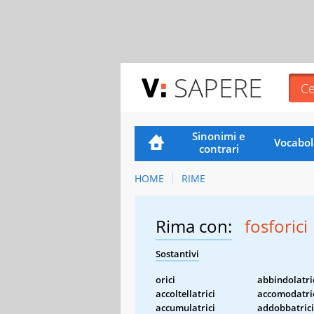
SAPERE
Sinonimi e
Vocabol
contrari
HOME
RIME
Rima con:
fosforici
Sostantivi
orici
abbindolatri
accoltellatrici
accomodatri
accumulatrici
addobbatrici