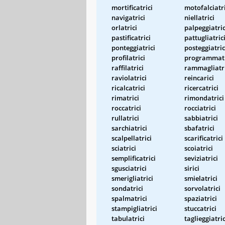
mortificatrici
motofalciatri
navigatrici
niellatrici
orlatrici
palpeggiatric
pastificatrici
pattugliatric
ponteggiatrici
posteggiatric
profilatrici
programmatr
raffilatrici
rammagliatri
raviolatrici
reincarici
ricalcatrici
ricercatrici
rimatrici
rimondatrici
roccatrici
rocciatrici
rullatrici
sabbiatrici
sarchiatrici
sbafatrici
scalpellatrici
scarificatrici
sciatrici
scoiatrici
semplificatrici
seviziatrici
sgusciatrici
sirici
smerigliatrici
smielatrici
sondatrici
sorvolatrici
spalmatrici
spaziatrici
stampigliatrici
stuccatrici
tabulatrici
taglieggiatric