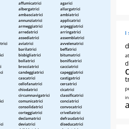
affumicatrici
agarici
albergatrici
allargatrici
ambasciatrici
ambiatrici
annunziatrici
applicatrici
armeggiatrici
arpeggiatrici
arredatrici
arringatrici
I
assediatrici
assemblatrici
trici
aviatrici
avvelenatrici
d
barilatrici
beffatrici
ci
bisbigliatrici
bitumatrici
at
bollatrici
bonificatrici
d
i
brocciatrici
cacciatrici
ci
candeggiatrici
capeggiatrici
t
cascatrici
castigatrici
cellofanatrici
cercatrici
p
chiodatrici
cicatrici
circumnavigatrici
classificatrici
i
ci
comunicatrici
conciatrici
consolidatrici
convocatrici
corteggiatrici
crivellatrici
declamatrici
defraudatrici
ici
deviatrici
diseducatrici