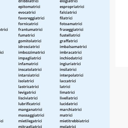
dribblatrici
elogiatrici
epitomatrici
espropriatrici
evocatrici
falciatrici
favoreggiatrici
filatrici
fornicatrici
fotoamatrici
trici
frantumatrici
fraseggiatrici
fumatrici
fustellatrici
gomitolatrici
graffatrici
idrosciatrici
imbalsamatrici
ici
imbozzimatrici
imbracatrici
impagliatrici
inchiodatrici
infamatrici
ingiuriatrici
inscatolatrici
insilatrici
intarsiatrici
interpolatrici
isolatrici
laccatrici
lastricatrici
latrici
levigatrici
limatrici
lisciviatrici
livellatrici
lubrificatrici
lucidatrici
manganatrici
marchiatrici
massaggiatrici
matrici
ci
mietilegatrici
mietitrebbiatrici
mitragliatrici
molatrici