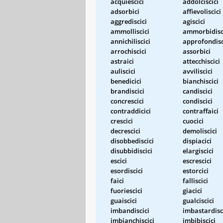
acquiescici
addolciscici
adsorbici
affievoliscici
aggrediscici
agiscici
ammolliscici
ammorbidisc
annichiliscici
approfondisc
arrochiscici
assorbici
astraici
attecchiscici
auliscici
avviliscici
benedicici
bianchiscici
brandiscici
candiscici
concrescici
condiscici
contraddicici
contraffaici
crescici
cuocici
decrescici
demoliscici
disobbediscici
dispiacici
disubbidiscici
elargiscici
escici
escrescici
esordiscici
estorcici
faici
falliscici
fuoriescici
giacici
guaiscici
gualciscici
imbandiscici
imbastardisc
imbianchiscici
imbibiscici