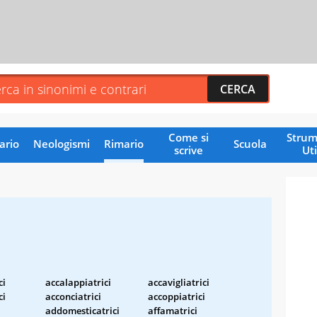
Come si
Strum
ario
Neologismi
Rimario
Scuola
scrive
Uti
ci
accalappiatrici
accavigliatrici
ci
acconciatrici
accoppiatrici
addomesticatrici
affamatrici