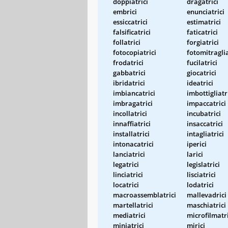
doppiatrici
dragatrici
embrici
enunciatrici
essiccatrici
estimatrici
falsificatrici
faticatrici
follatrici
forgiatrici
fotocopiatrici
fotomitraglia
frodatrici
fucilatrici
gabbatrici
giocatrici
ibridatrici
ideatrici
imbiancatrici
imbottigliatr
imbragatrici
impaccatrici
incollatrici
incubatrici
innaffiatrici
insaccatrici
installatrici
intagliatrici
intonacatrici
iperici
lanciatrici
larici
legatrici
legislatrici
linciatrici
lisciatrici
locatrici
lodatrici
macroassemblatrici
mallevadrici
martellatrici
maschiatrici
mediatrici
microfilmatri
miniatrici
mirici