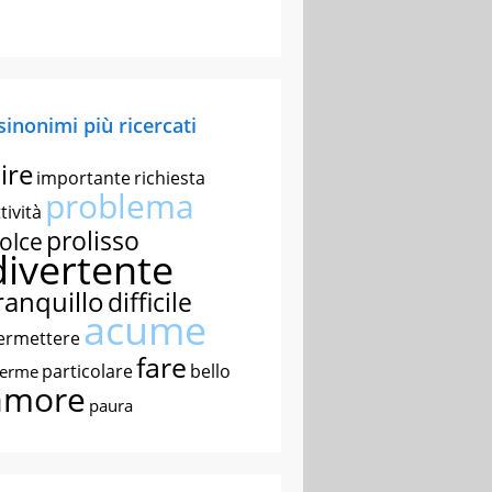
 sinonimi più ricercati
ire
importante
richiesta
problema
tività
prolisso
olce
divertente
ranquillo
difficile
acume
ermettere
fare
particolare
bello
nerme
amore
paura