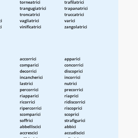
torneatrici
trafilatrici
trangugiatrici
trapanatrici
troncatrici
truccatrici
ci
vagliatrici
varici
i
vinificatrici
zangolatrici
accorrici
apparici
comparici
concorrici
decorrici
discoprici
incancherici
incorrici
lastrici
nutrici
percorrici
precorrici
riapparici
riaprici
ricorrici
ridiscorrici
ripercorrici
riscoprici
scomparici
scoprici
soffrici
strafigurici
abbelliscici
abbici
accrescici
accudiscici