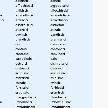
adibiscici
adiscici
affiochiscici
aggobbiscici
allibiscici
allocchiscici
ici
ammuffiscici
ammutoliscici
ici
ardiscici
arricchiscici
assordiscici
assuefaici
attorcici
attraici
avvincici
bandiscici
blandiscici
bramiscici
cici
compiacici
confaici
contorcici
contraici
convincici
custodiscici
daici
detraici
disinibiscici
distorcici
distraici
erudiscici
esaudiscici
eserciscici
esibiscici
estraici
evincici
farciscici
forbiscici
gradiscici
gremiscici
illanguidiscici
illividiscici
ici
imbelliscici
imbestialiscici
imbiondiscici
impallidiscici