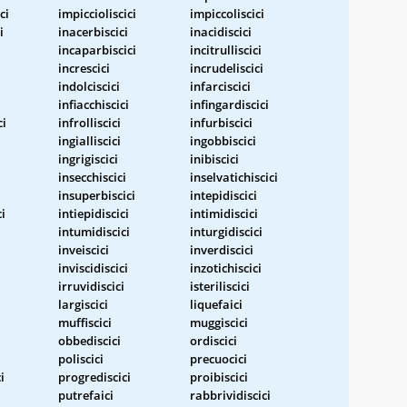
ci
impiccioliscici
impiccoliscici
i
inacerbiscici
inacidiscici
incaparbiscici
incitrulliscici
increscici
incrudeliscici
indolciscici
infarciscici
infiacchiscici
infingardiscici
ci
infrolliscici
infurbiscici
ingialliscici
ingobbiscici
ingrigiscici
inibiscici
insecchiscici
inselvatichiscici
insuperbiscici
intepidiscici
ci
intiepidiscici
intimidiscici
intumidiscici
inturgidiscici
inveiscici
inverdiscici
inviscidiscici
inzotichiscici
irruvidiscici
isteriliscici
largiscici
liquefaici
muffiscici
muggiscici
obbediscici
ordiscici
poliscici
precuocici
i
progrediscici
proibiscici
putrefaici
rabbrividiscici