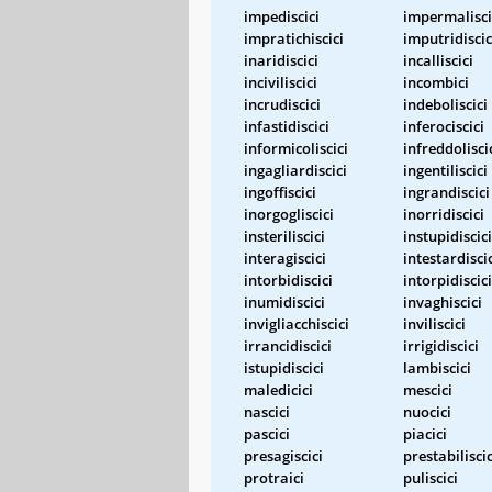
impediscici
impermalisci
impratichiscici
imputridiscic
inaridiscici
incalliscici
inciviliscici
incombici
incrudiscici
indeboliscici
infastidiscici
inferociscici
informicoliscici
infreddolisci
ingagliardiscici
ingentiliscici
ingoffiscici
ingrandiscici
inorgogliscici
inorridiscici
insteriliscici
instupidiscici
interagiscici
intestardisci
intorbidiscici
intorpidiscici
inumidiscici
invaghiscici
invigliacchiscici
inviliscici
irrancidiscici
irrigidiscici
istupidiscici
lambiscici
maledicici
mescici
nascici
nuocici
pascici
piacici
presagiscici
prestabiliscic
protraici
puliscici