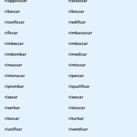
riappiccicar
riattaccar
ribeccar
riboccar
riconficcar
riedificar
rificcar
rimbacuccar
rimbeccar
rimboccar
rimbombar
rimedicar
rinsaccar
rintoccar
rintonacar
ripeccar
ripiombar
riqualificar
risecar
riseccar
riserbar
ristuccar
ritoccar
riturbar
riunificar
rivendicar