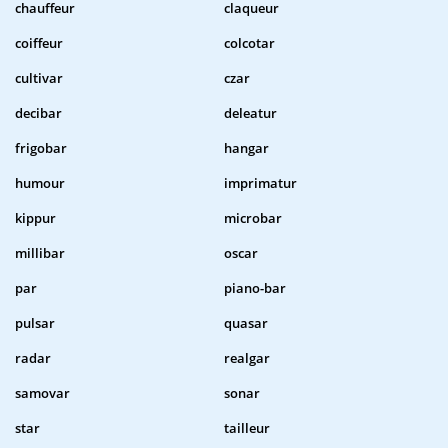
chauffeur
claqueur
coiffeur
colcotar
cultivar
czar
decibar
deleatur
frigobar
hangar
humour
imprimatur
kippur
microbar
millibar
oscar
par
piano-bar
pulsar
quasar
radar
realgar
samovar
sonar
star
tailleur