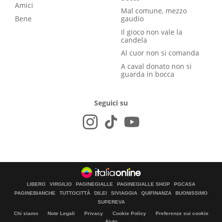
Amici
Mal comune, mezzo
Bene
gaudio
Il gioco non vale la
candela
Al cuor non si comanda
A caval donato non si
guarda in bocca
Seguici su
LIBERO
VIRGILIO
PAGINEGIALLE
PAGINEGIALLE SHOP
PGCASA
PAGINEBIANCHE
TUTTOCITTÀ
DILEI
SIVIAGGIA
QUIFINANZA
BUONISSIMO
SUPEREVA
Chi siamo
Note Legali
Privacy
Cookie Policy
Preferenze sui cookie
Aiuto