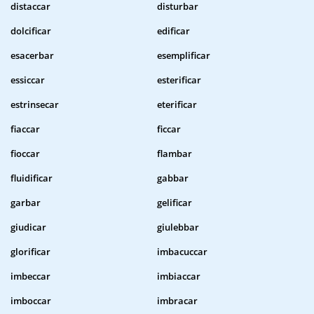
distaccar
disturbar
dolcificar
edificar
esacerbar
esemplificar
essiccar
esterificar
estrinsecar
eterificar
fiaccar
ficcar
fioccar
flambar
fluidificar
gabbar
garbar
gelificar
giudicar
giulebbar
glorificar
imbacuccar
imbeccar
imbiaccar
imboccar
imbracar