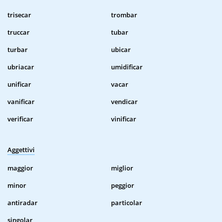
trisecar
trombar
truccar
tubar
turbar
ubicar
ubriacar
umidificar
unificar
vacar
vanificar
vendicar
verificar
vinificar
Aggettivi
maggior
miglior
minor
peggior
antiradar
particolar
singolar