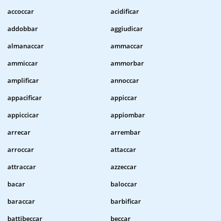
accoccar
acidificar
addobbar
aggiudicar
almanaccar
ammaccar
ammiccar
ammorbar
amplificar
annoccar
appacificar
appiccar
appiccicar
appiombar
arrecar
arrembar
arroccar
attaccar
attraccar
azzeccar
bacar
baloccar
baraccar
barbificar
battibeccar
beccar