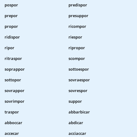
pospor
predispor
prepor
presuppor
propor
ricompor
ridispor
riespor
ripor
ripropor
ritraspor
scompor
soprappor
sottoespor
sottopor
sovraespor
sovrappor
sovrespor
sovrimpor
suppor
traspor
abbarbicar
abboccar
abdicar
accecar
acciaccar