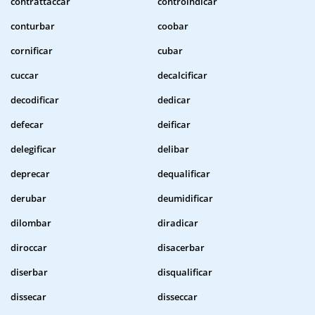
contrattaccar
controindicar
conturbar
coobar
cornificar
cubar
cuccar
decalcificar
decodificar
dedicar
defecar
deificar
delegificar
delibar
deprecar
dequalificar
derubar
deumidificar
dilombar
diradicar
diroccar
disacerbar
diserbar
disqualificar
dissecar
disseccar