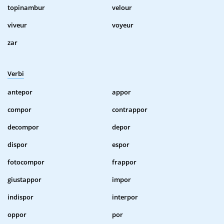
topinambur
velour
viveur
voyeur
zar
Verbi
antepor
appor
compor
contrappor
decompor
depor
dispor
espor
fotocompor
frappor
giustappor
impor
indispor
interpor
oppor
por