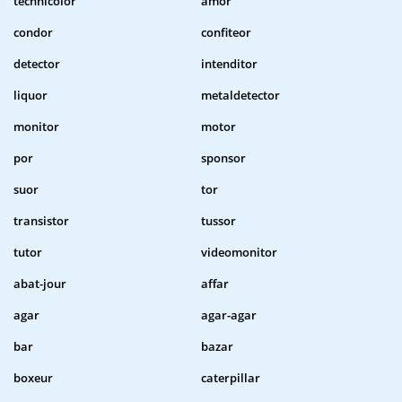
technicolor
amor
condor
confiteor
detector
intenditor
liquor
metaldetector
monitor
motor
por
sponsor
suor
tor
transistor
tussor
tutor
videomonitor
abat-jour
affar
agar
agar-agar
bar
bazar
boxeur
caterpillar