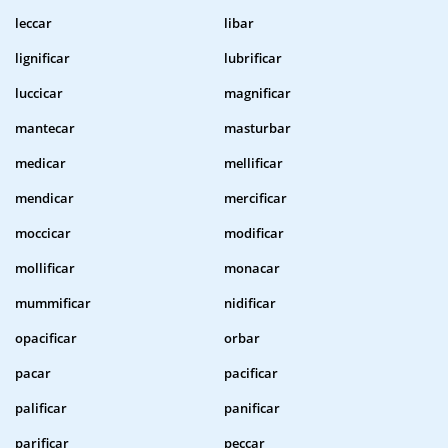
leccar
libar
lignificar
lubrificar
luccicar
magnificar
mantecar
masturbar
medicar
mellificar
mendicar
mercificar
moccicar
modificar
mollificar
monacar
mummificar
nidificar
opacificar
orbar
pacar
pacificar
palificar
panificar
parificar
peccar