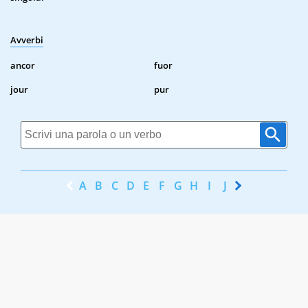
Avverbi
ancor
fuor
jour
pur
A
B
C
D
E
F
G
H
I
J
K
L
M
N