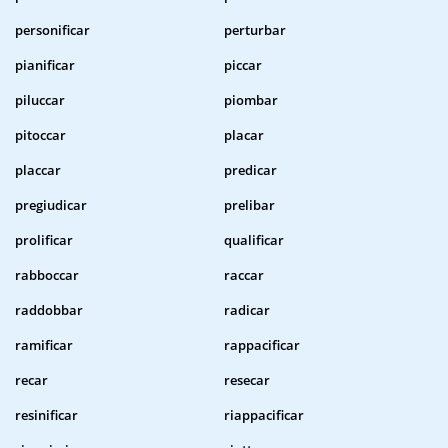
personificar
perturbar
pianificar
piccar
piluccar
piombar
pitoccar
placar
placcar
predicar
pregiudicar
prelibar
prolificar
qualificar
rabboccar
raccar
raddobbar
radicar
ramificar
rappacificar
recar
resecar
resinificar
riappacificar