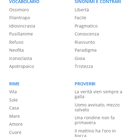
VOCABOLARIO
SINONIMI E CONTRARI
Ossimoro
Libertà
Filantropo
Facile
Idiosincrasia
Pragmatico
Pusillanime
Conoscenza
Refuso
Riassunto
Neofita
Paradigma
Iconoclasta
Gioia
Apotropaico
Tristezza
RIME
PROVERBI
Vita
La verità vien sempre a
galla
Sole
Uomo avvisato, mezzo
Casa
salvato
Mare
Una rondine non fa
primavera
Amore
Il mattino ha l'oro in
Cuore
bocca