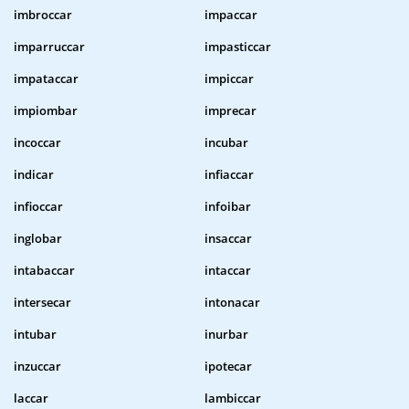
imbroccar
impaccar
imparruccar
impasticcar
impataccar
impiccar
impiombar
imprecar
incoccar
incubar
indicar
infiaccar
infioccar
infoibar
inglobar
insaccar
intabaccar
intaccar
intersecar
intonacar
intubar
inurbar
inzuccar
ipotecar
laccar
lambiccar