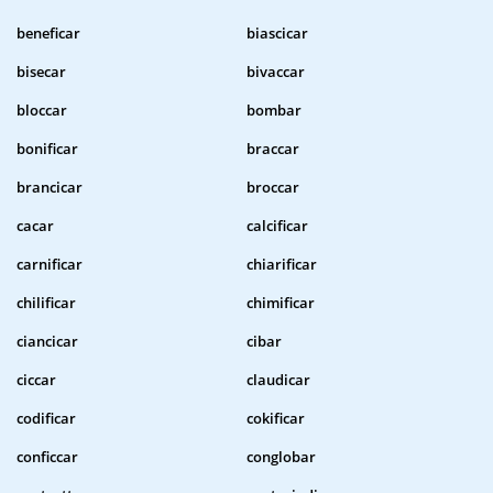
beneficar
biascicar
bisecar
bivaccar
bloccar
bombar
bonificar
braccar
brancicar
broccar
cacar
calcificar
carnificar
chiarificar
chilificar
chimificar
ciancicar
cibar
ciccar
claudicar
codificar
cokificar
conficcar
conglobar