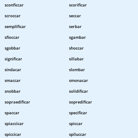
sconficcar
scorificar
scroccar
seccar
semplificar
serbar
sfioccar
sgambar
sgobbar
shoccar
significar
sillabar
sindacar
slombar
smaccar
smonacar
snobbar
solidificar
sopraedificar
sopredificar
spaccar
specificar
spiaccicar
spiccar
spiccicar
spiluccar