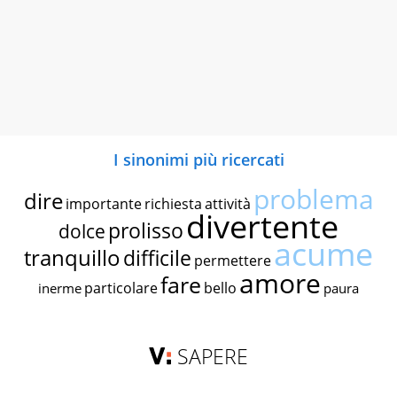
I sinonimi più ricercati
problema
dire
importante
richiesta
attività
divertente
prolisso
dolce
acume
tranquillo
difficile
permettere
amore
fare
particolare
bello
inerme
paura
SAPERE