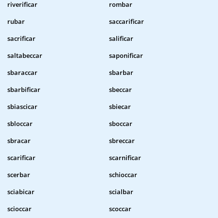
riverificar
rombar
rubar
saccarificar
sacrificar
salificar
saltabeccar
saponificar
sbaraccar
sbarbar
sbarbificar
sbeccar
sbiascicar
sbiecar
sbloccar
sboccar
sbracar
sbreccar
scarificar
scarnificar
scerbar
schioccar
sciabicar
scialbar
scioccar
scoccar