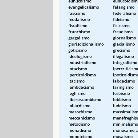
eunuchismo
eunucoidism
evangelicalismo
falangismo
fascismo
federalismo
feudalismo
fideismo
fiscalismo
fisicismo
franchismo
freudismo
gergalismo
giornalismo
giurisdizionalismo
glacialismo
goticismo
grecismo
ideologismo
illegalismo
industrialismo
integralismo
iotacismo
ipercriticism
ipertiroidismo
ipotiroidism
itacismo
labdacismo
lambdacismo
laringismo
leghismo
lesbismo
liberoscambismo
lobbismo
lollardismo
luddismo
masochismo
massimalis
meccanicismo
menefreghi
metodismo
minimalism
monadismo
monocamera
monoteismo
mosaismo