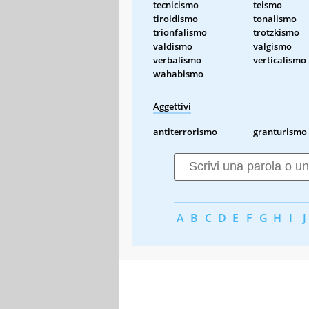
tecnicismo
teismo
tiroidismo
tonalismo
trionfalismo
trotzkismo
valdismo
valgismo
verbalismo
verticalismo
wahabismo
Aggettivi
antiterrorismo
granturismo
A
B
C
D
E
F
G
H
I
J