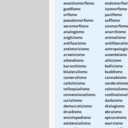
enantiomorfismo
endomorfis
guelfismo
isomorfismo
orfismo
pacifismo
pseudomorfismo
saffismo
xeromorfismo
zoomorfism
analogismo
anarchismo
anglicismo
animalismo
antifascismo
antiliberali
antistoricismo
antropologi
arsenicismo
assenteismo
attendismo
atticismo
barocchismo
bellicismo
bilateralismo
buddismo
cameralismo
cannabismo
cattolicismo
cerebralism
colloquialismo
colonialismo
convenzionalismo
costituziona
curialismo
dadaismo
democraticismo
dialogismo
druidismo
ebraismo
enciclopedismo
epicureismo
esistenzialismo
esorcismo