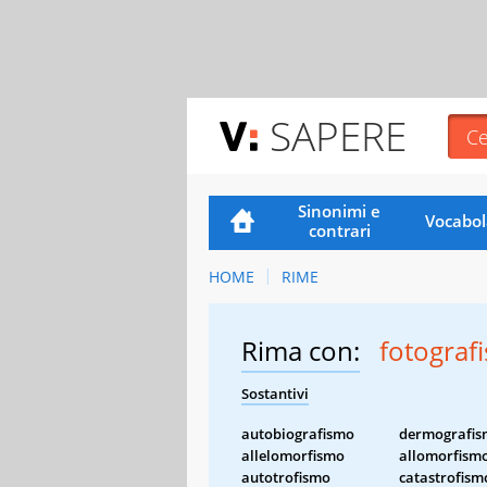
SAPERE
Sinonimi e
Vocabol
contrari
HOME
RIME
Rima con:
fotograf
Sostantivi
autobiografismo
dermografi
allelomorfismo
allomorfism
autotrofismo
catastrofism