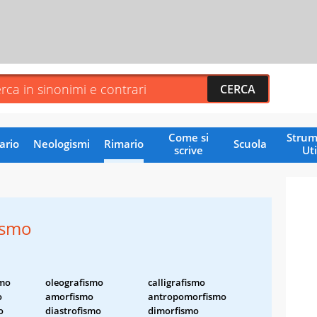
Come si
Strum
ario
Neologismi
Rimario
Scuola
scrive
Uti
ismo
smo
oleografismo
calligrafismo
o
amorfismo
antropomorfismo
o
diastrofismo
dimorfismo