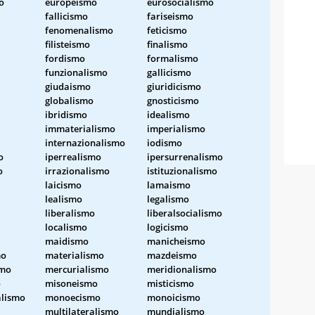
o
europeismo
eurosocialismo
fallicismo
fariseismo
fenomenalismo
feticismo
filisteismo
finalismo
fordismo
formalismo
funzionalismo
gallicismo
giudaismo
giuridicismo
globalismo
gnosticismo
ibridismo
idealismo
immaterialismo
imperialismo
internazionalismo
iodismo
o
iperrealismo
ipersurrenalismo
o
irrazionalismo
istituzionalismo
laicismo
lamaismo
lealismo
legalismo
liberalismo
liberalsocialismo
localismo
logicismo
maidismo
manicheismo
mo
materialismo
mazdeismo
smo
mercurialismo
meridionalismo
o
misoneismo
misticismo
lismo
monoecismo
monoicismo
multilateralismo
mundialismo