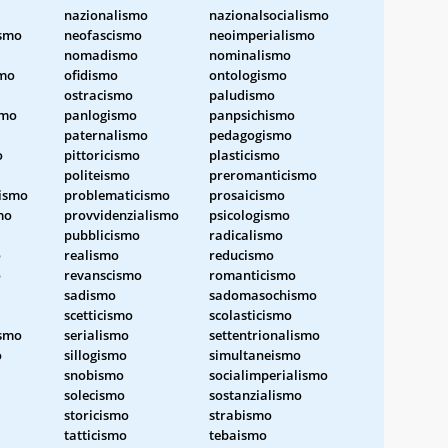
nazionalismo
nazionalsocialismo
ismo
neofascismo
neoimperialismo
nomadismo
nominalismo
smo
ofidismo
ontologismo
ostracismo
paludismo
smo
panlogismo
panpsichismo
paternalismo
pedagogismo
o
pittoricismo
plasticismo
politeismo
preromanticismo
ismo
problematicismo
prosaicismo
mo
provvidenzialismo
psicologismo
pubblicismo
radicalismo
o
realismo
reducismo
o
revanscismo
romanticismo
sadismo
sadomasochismo
scetticismo
scolasticismo
ismo
serialismo
settentrionalismo
o
sillogismo
simultaneismo
snobismo
socialimperialismo
solecismo
sostanzialismo
storicismo
strabismo
tatticismo
tebaismo