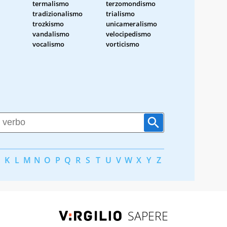
termalismo
terzomondismo
tradizionalismo
trialismo
trozkismo
unicameralismo
vandalismo
velocipedismo
vocalismo
vorticismo
K
L
M
N
O
P
Q
R
S
T
U
V
W
X
Y
Z
SAPERE