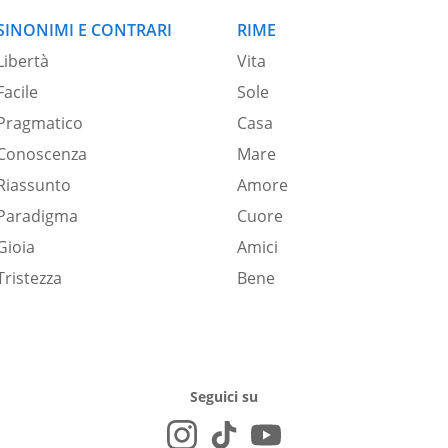
SINONIMI E CONTRARI
RIME
Libertà
Vita
Facile
Sole
Pragmatico
Casa
Conoscenza
Mare
Riassunto
Amore
Paradigma
Cuore
Gioia
Amici
Tristezza
Bene
Seguici su