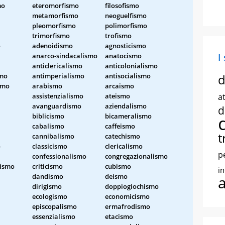
mo
eteromorfismo
filosofismo
metamorfismo
neoguelfismo
pleomorfismo
polimorfismo
trimorfismo
trofismo
o
adenoidismo
agnosticismo
anarco-sindacalismo
anatocismo
I
anticlericalismo
anticolonialismo
smo
antimperialismo
antisocialismo
d
smo
arabismo
arcaismo
assistenzialismo
ateismo
at
avanguardismo
aziendalismo
d
biblicismo
bicameralismo
cabalismo
caffeismo
t
cannibalismo
catechismo
o
classicismo
clericalismo
p
confessionalismo
congregazionalismo
lismo
criticismo
cubismo
i
dandismo
deismo
dirigismo
doppiogiochismo
ecologismo
economicismo
episcopalismo
ermafrodismo
essenzialismo
etacismo