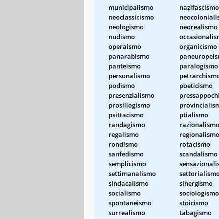
municipalismo
nazifascismo
neoclassicismo
neocolonial
neologismo
neorealismo
nudismo
occasionali
operaismo
organicismo
panarabismo
paneuropei
panteismo
paralogismo
personalismo
petrarchism
podismo
poeticismo
presenzialismo
pressappoch
prosillogismo
provincialis
psittacismo
ptialismo
randagismo
razionalism
regalismo
regionalism
rondismo
rotacismo
sanfedismo
scandalismo
semplicismo
sensazional
settimanalismo
settorialism
sindacalismo
sinergismo
socialismo
sociologismo
spontaneismo
stoicismo
surrealismo
tabagismo