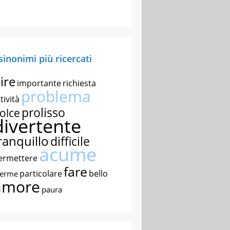
 sinonimi più ricercati
ire
importante
richiesta
problema
tività
prolisso
olce
divertente
ranquillo
difficile
acume
ermettere
fare
particolare
bello
nerme
amore
paura