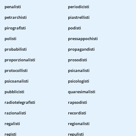
penalisti
periodicisti
petrarchisti
piastrellisti
pirografisti
podisti
polisti
pressappochisti
probabilisti
propagandisti
proporzionalisti
prosodisti
protocollisti
psicanalisti
psicoanalisti
psicologisti
pubblicisti
quaresimalisti
radiotelegrafisti
rapsodisti
razionalisti
recordisti
regalisti
regionalisti
registi
repulisti