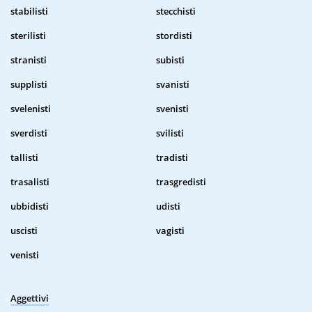
stabilisti
stecchisti
sterilisti
stordisti
stranisti
subisti
supplisti
svanisti
svelenisti
svenisti
sverdisti
svilisti
tallisti
tradisti
trasalisti
trasgredisti
ubbidisti
udisti
uscisti
vagisti
venisti
Aggettivi