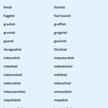
finisti
forbisti
fuggisti
fuoriuscisti
gradisti
graffisti
granisti
grugnisti
guaisti
gualcisti
illanguidisti
illividisti
imbandisti
imbastardisti
imbellisti
imbestialisti
imbianchisti
imbibisti
imbiondisti
imboschisti
imbozzacchisti
immucidisti
impallidisti
impedisti