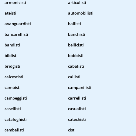
armonicisti
articolisti
ateisti
automobilisti
avanguardisti
ballisti
bancarellisti
banchisti
bandisti
bellicisti
biblisti
bobbisti
bridgisti
cabalisti
calcescisti
callisti
cambisti
campanilisti
campeggisti
carrellisti
casellisti
casualisti
cataloghisti
catechisti
cembalisti
cisti