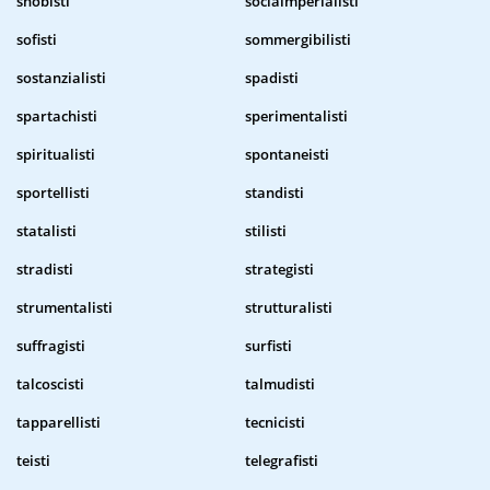
snobisti
sociaimperialisti
sofisti
sommergibilisti
sostanzialisti
spadisti
spartachisti
sperimentalisti
spiritualisti
spontaneisti
sportellisti
standisti
statalisti
stilisti
stradisti
strategisti
strumentalisti
strutturalisti
suffragisti
surfisti
talcoscisti
talmudisti
tapparellisti
tecnicisti
teisti
telegrafisti