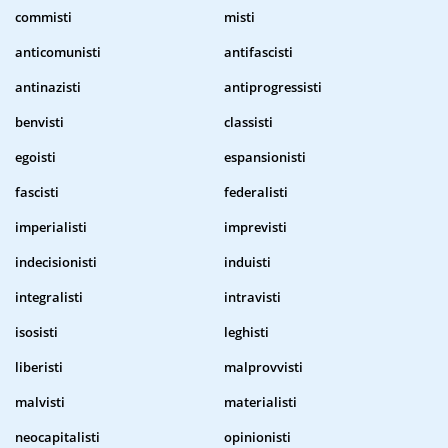
commisti
misti
anticomunisti
antifascisti
antinazisti
antiprogressisti
benvisti
classisti
egoisti
espansionisti
fascisti
federalisti
imperialisti
imprevisti
indecisionisti
induisti
integralisti
intravisti
isosisti
leghisti
liberisti
malprovvisti
malvisti
materialisti
neocapitalisti
opinionisti