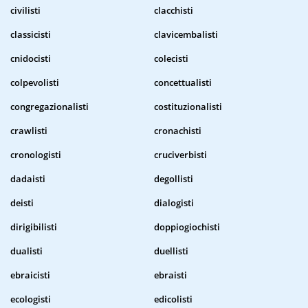
civilisti
clacchisti
classicisti
clavicembalisti
cnidocisti
colecisti
colpevolisti
concettualisti
congregazionalisti
costituzionalisti
crawlisti
cronachisti
cronologisti
cruciverbisti
dadaisti
degollisti
deisti
dialogisti
dirigibilisti
doppiogiochisti
dualisti
duellisti
ebraicisti
ebraisti
ecologisti
edicolisti