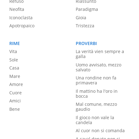
Refuso
Riassunto
Neofita
Paradigma
Iconoclasta
Gioia
Apotropaico
Tristezza
RIME
PROVERBI
Vita
La verità vien sempre a
galla
Sole
Uomo avvisato, mezzo
Casa
salvato
Mare
Una rondine non fa
primavera
Amore
Il mattino ha l'oro in
Cuore
bocca
Amici
Mal comune, mezzo
Bene
gaudio
Il gioco non vale la
candela
Al cuor non si comanda
A caval donato non si