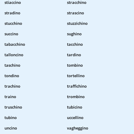
stiaccino
stracchino
stradino
strascino
stucchino
stuzzichino
succino
sughino
tabacchino
tacchino
talloncino
tardino
taschino
tombino
tondino
tortellino
trachino
traffichino
traino
trombino
truschino
tubicino
tubino
uccellino
uncino
vagheggino