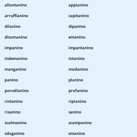
allontanino
appianino
arruffianino
capitanino
dilanino
dipanino
disumanino
emanino
impanino
impantanino
indemanino
intanino
manganino
modanino
panino
planino
porcellanino
profanino
rintanino
ripianino
risanino
sanino
scalmanino
scampanino
sdoganino
smanino