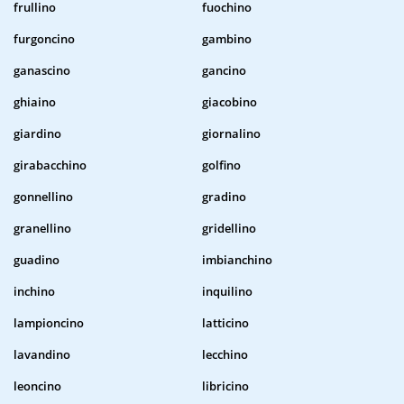
frullino
fuochino
furgoncino
gambino
ganascino
gancino
ghiaino
giacobino
giardino
giornalino
girabacchino
golfino
gonnellino
gradino
granellino
gridellino
guadino
imbianchino
inchino
inquilino
lampioncino
latticino
lavandino
lecchino
leoncino
libricino