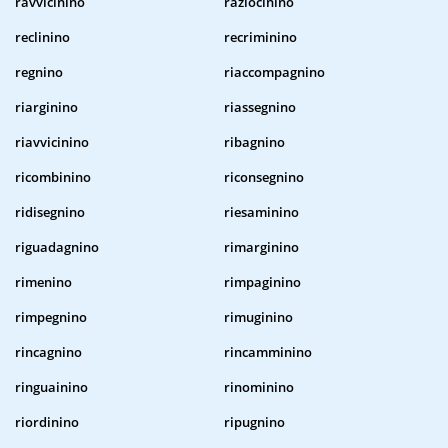
ravvicinino
raziocinino
reclinino
recriminino
regnino
riaccompagnino
riarginino
riassegnino
riavvicinino
ribagnino
ricombinino
riconsegnino
ridisegnino
riesaminino
riguadagnino
rimarginino
rimenino
rimpaginino
rimpegnino
rimuginino
rincagnino
rincamminino
ringuainino
rinominino
riordinino
ripugnino