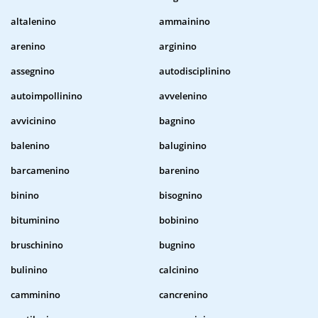
altalenino
ammainino
arenino
arginino
assegnino
autodisciplinino
autoimpollinino
avvelenino
avvicinino
bagnino
balenino
baluginino
barcamenino
barenino
binino
bisognino
bituminino
bobinino
bruschinino
bugnino
bulinino
calcinino
camminino
cancrenino