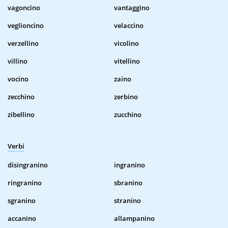
vagoncino
vantaggino
veglioncino
velaccino
verzellino
vicolino
villino
vitellino
vocino
zaino
zecchino
zerbino
zibellino
zucchino
Verbi
disingranino
ingranino
ringranino
sbranino
sgranino
stranino
accanino
allampanino