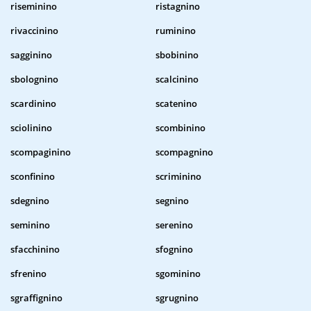
riseminino
ristagnino
rivaccinino
ruminino
sagginino
sbobinino
sbolognino
scalcinino
scardinino
scatenino
sciolinino
scombinino
scompaginino
scompagnino
sconfinino
scriminino
sdegnino
segnino
seminino
serenino
sfacchinino
sfognino
sfrenino
sgominino
sgraffignino
sgrugnino