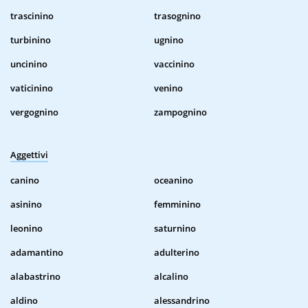
trascinino
trasognino
turbinino
ugnino
uncinino
vaccinino
vaticinino
venino
vergognino
zampognino
Aggettivi
canino
oceanino
asinino
femminino
leonino
saturnino
adamantino
adulterino
alabastrino
alcalino
aldino
alessandrino