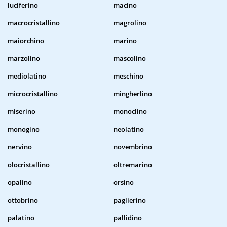
luciferino
macino
macrocristallino
magrolino
maiorchino
marino
marzolino
mascolino
mediolatino
meschino
microcristallino
mingherlino
miserino
monoclino
monogino
neolatino
nervino
novembrino
olocristallino
oltremarino
opalino
orsino
ottobrino
paglierino
palatino
pallidino