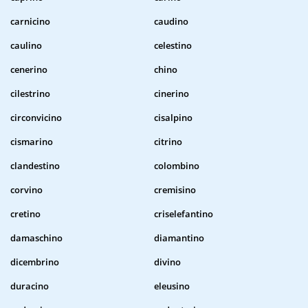
carnicino
caudino
caulino
celestino
cenerino
chino
cilestrino
cinerino
circonvicino
cisalpino
cismarino
citrino
clandestino
colombino
corvino
cremisino
cretino
criselefantino
damaschino
diamantino
dicembrino
divino
duracino
eleusino