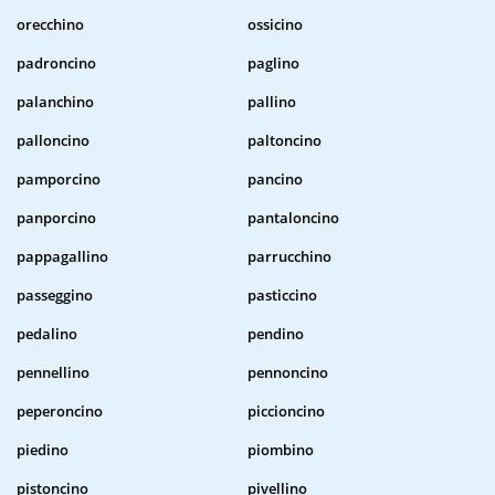
orecchino
ossicino
padroncino
paglino
palanchino
pallino
palloncino
paltoncino
pamporcino
pancino
panporcino
pantaloncino
pappagallino
parrucchino
passeggino
pasticcino
pedalino
pendino
pennellino
pennoncino
peperoncino
piccioncino
piedino
piombino
pistoncino
pivellino