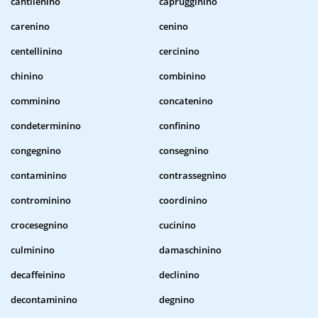
cantilenino
caprugginino
carenino
cenino
centellinino
cercinino
chinino
combinino
comminino
concatenino
condeterminino
confinino
congegnino
consegnino
contaminino
contrassegnino
controminino
coordinino
crocesegnino
cucinino
culminino
damaschinino
decaffeinino
declinino
decontaminino
degnino