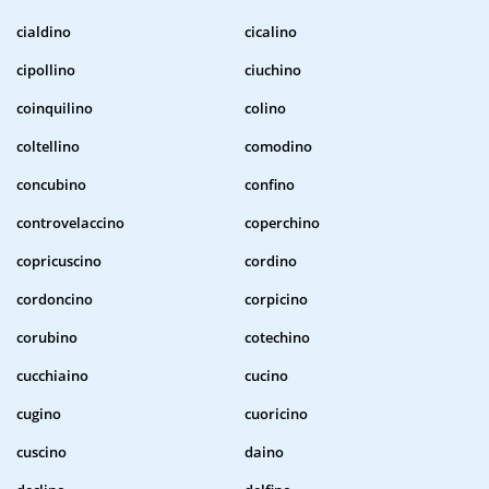
cialdino
cicalino
cipollino
ciuchino
coinquilino
colino
coltellino
comodino
concubino
confino
controvelaccino
coperchino
copricuscino
cordino
cordoncino
corpicino
corubino
cotechino
cucchiaino
cucino
cugino
cuoricino
cuscino
daino