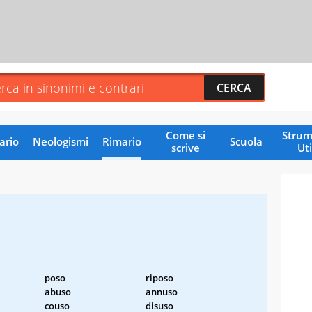
Come si
Strum
ario
Neologismi
Rimario
Scuola
scrive
Uti
poso
riposo
abuso
annuso
couso
disuso