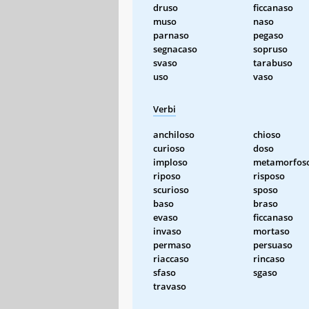
druso
ficcanaso
muso
naso
parnaso
pegaso
segnacaso
sopruso
svaso
tarabuso
uso
vaso
Verbi
anchiloso
chioso
curioso
doso
imploso
metamorfos
riposo
risposo
scurioso
sposo
baso
braso
evaso
ficcanaso
invaso
mortaso
permaso
persuaso
riaccaso
rincaso
sfaso
sgaso
travaso