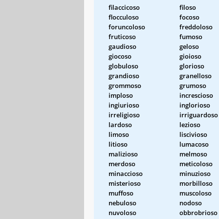
filaccicoso
filoso
flocculoso
focoso
foruncoloso
freddoloso
fruticoso
fumoso
gaudioso
geloso
giocoso
gioioso
globuloso
glorioso
grandioso
granelloso
grommoso
grumoso
imploso
increscioso
ingiurioso
inglorioso
irreligioso
irriguardoso
lardoso
lezioso
limoso
liscivioso
litioso
lumacoso
malizioso
melmoso
merdoso
meticoloso
minaccioso
minuzioso
misterioso
morbilloso
muffoso
muscoloso
nebuloso
nodoso
nuvoloso
obbrobrioso