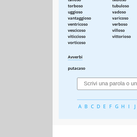
torboso
tubuloso
uggioso
vadoso
vantaggioso
varicoso
ventricoso
verboso
vescicoso
villoso
viticcioso
vittorioso
vorticoso
Avverbi
putacaso
A
B
C
D
E
F
G
H
I
J