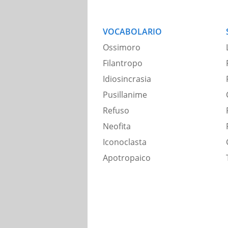
VOCABOLARIO
Ossimoro
Filantropo
Idiosincrasia
Pusillanime
Refuso
Neofita
Iconoclasta
Apotropaico