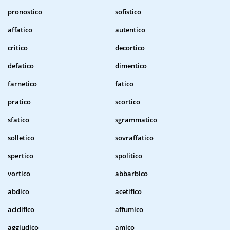
pronostico
sofistico
affatico
autentico
critico
decortico
defatico
dimentico
farnetico
fatico
pratico
scortico
sfatico
sgrammatico
solletico
sovraffatico
spertico
spolitico
vortico
abbarbico
abdico
acetifico
acidifico
affumico
aggiudico
amico