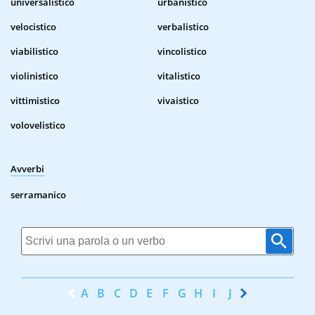
universalistico
urbanistico
velocistico
verbalistico
viabilistico
vincolistico
violinistico
vitalistico
vittimistico
vivaistico
volovelistico
Avverbi
serramanico
A
B
C
D
E
F
G
H
I
J
K
L
M
N