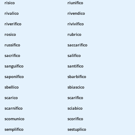
risico
riunifico
rivalico
rivendico
riverifico
rivivifico
rosico
rubrico
russifico
saccarifico
sacrifico
salifico
sanguifico
santifico
saponifico
sbarbifico
sbellico
sbiascico
scarico
scarifico
scarnifico
sciabico
scomunico
scorifico
semplifico
sestuplico