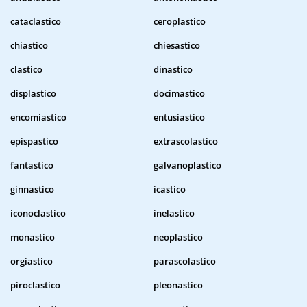
cataclastico
ceroplastico
chiastico
chiesastico
clastico
dinastico
displastico
docimastico
encomiastico
entusiastico
epispastico
extrascolastico
fantastico
galvanoplastico
ginnastico
icastico
iconoclastico
inelastico
monastico
neoplastico
orgiastico
parascolastico
piroclastico
pleonastico