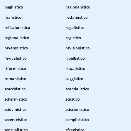
pugilistico
razionalistico
realistico
reclamistico
reflazionistico
regalistico
regionalistico
registico
revanscistico
revisionistico
revivalistico
ribellistico
riformistico
ritualistico
romanistico
saggistico
scacchistico
scandalistico
schermistico
sciistico
sciovinistico
scissionistico
secenteistico
semplicistico
sensualistico
sfragistico