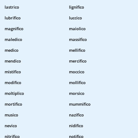
lastrico
lignifico
lubrifico
luccico
magnifico
maiolico
maledico
massifico
medico
mellifico
mendico
mercifico
mistifico
moccico
modifico
mollifico
moltiplico
morsico
mortifico
mummifico
musico
nazifico
nevico
nidifico
nitrifico
notifico