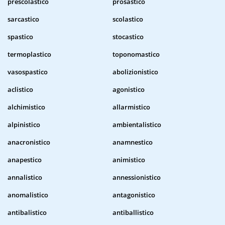
prescolastico
prosastico
sarcastico
scolastico
spastico
stocastico
termoplastico
toponomastico
vasospastico
abolizionistico
aclistico
agonistico
alchimistico
allarmistico
alpinistico
ambientalistico
anacronistico
anamnestico
anapestico
animistico
annalistico
annessionistico
anomalistico
antagonistico
antibalistico
antiballistico