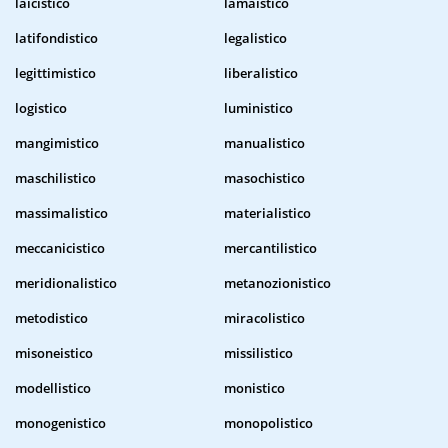
laicistico
lamaistico
latifondistico
legalistico
legittimistico
liberalistico
logistico
luministico
mangimistico
manualistico
maschilistico
masochistico
massimalistico
materialistico
meccanicistico
mercantilistico
meridionalistico
metanozionistico
metodistico
miracolistico
misoneistico
missilistico
modellistico
monistico
monogenistico
monopolistico