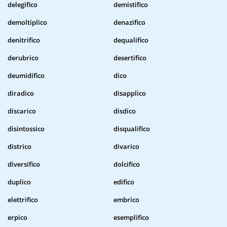
delegifico
demistifico
demoltiplico
denazifico
denitrifico
dequalifico
derubrico
desertifico
deumidifico
dico
diradico
disapplico
discarico
disdico
disintossico
disqualifico
districo
divarico
diversifico
dolcifico
duplico
edifico
elettrifico
embrico
erpico
esemplifico