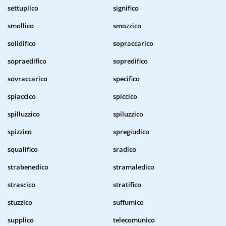
settuplico
significo
smollico
smozzico
solidifico
sopraccarico
sopraedifico
sopredifico
sovraccarico
specifico
spiaccico
spiccico
spilluzzico
spiluzzico
spizzico
spregiudico
squalifico
sradico
strabenedico
stramaledico
strascico
stratifico
stuzzico
suffumico
supplico
telecomunico