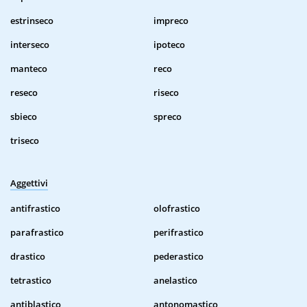
estrinseco
impreco
interseco
ipoteco
manteco
reco
reseco
riseco
sbieco
spreco
triseco
Aggettivi
antifrastico
olofrastico
parafrastico
perifrastico
drastico
pederastico
tetrastico
anelastico
antiblastico
antonomastico