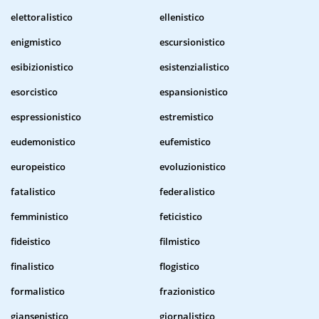
elettoralistico
ellenistico
enigmistico
escursionistico
esibizionistico
esistenzialistico
esorcistico
espansionistico
espressionistico
estremistico
eudemonistico
eufemistico
europeistico
evoluzionistico
fatalistico
federalistico
femministico
feticistico
fideistico
filmistico
finalistico
flogistico
formalistico
frazionistico
giansenistico
giornalistico