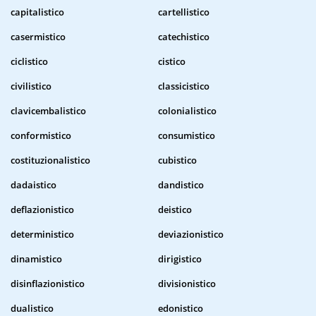
capitalistico
cartellistico
casermistico
catechistico
ciclistico
cistico
civilistico
classicistico
clavicembalistico
colonialistico
conformistico
consumistico
costituzionalistico
cubistico
dadaistico
dandistico
deflazionistico
deistico
deterministico
deviazionistico
dinamistico
dirigistico
disinflazionistico
divisionistico
dualistico
edonistico