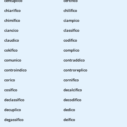
centuplico
certifico
chiarifico
chilifico
chimifico
ciampico
ciancico
classifico
claudico
codifico
cokifico
complico
comunico
contraddico
controindico
controreplico
corico
cornifico
cosifico
decalcifico
declassifico
decodifico
decuplico
dedico
degassifico
deifico