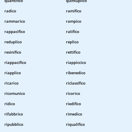
quantifico
quintuplico
radico
ramifico
rammarico
rampico
rappacifico
ratifico
reduplico
replico
resinifico
rettifico
riappacifico
riappiccico
riapplico
ribenedico
ricarico
riclassifico
ricomunico
ricorico
ridico
riedifico
rifabbrico
rimedico
ripubblico
riqualifico