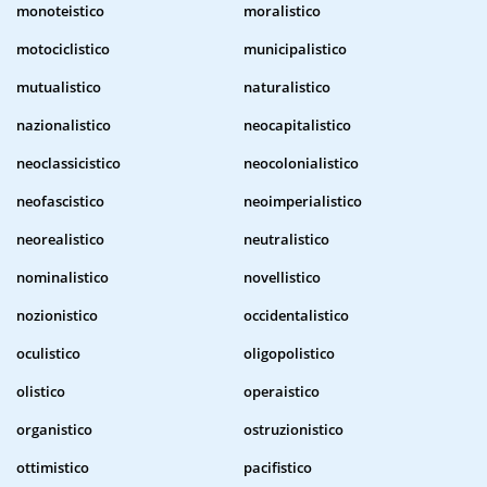
monoteistico
moralistico
motociclistico
municipalistico
mutualistico
naturalistico
nazionalistico
neocapitalistico
neoclassicistico
neocolonialistico
neofascistico
neoimperialistico
neorealistico
neutralistico
nominalistico
novellistico
nozionistico
occidentalistico
oculistico
oligopolistico
olistico
operaistico
organistico
ostruzionistico
ottimistico
pacifistico