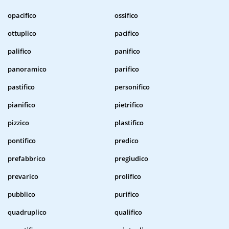
opacifico
ossifico
ottuplico
pacifico
palifico
panifico
panoramico
parifico
pastifico
personifico
pianifico
pietrifico
pizzico
plastifico
pontifico
predico
prefabbrico
pregiudico
prevarico
prolifico
pubblico
purifico
quadruplico
qualifico