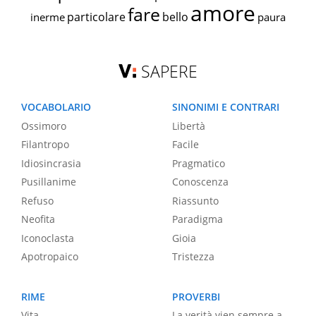
amore
fare
particolare
bello
inerme
paura
SAPERE
VOCABOLARIO
SINONIMI E CONTRARI
Ossimoro
Libertà
Filantropo
Facile
Idiosincrasia
Pragmatico
Pusillanime
Conoscenza
Refuso
Riassunto
Neofita
Paradigma
Iconoclasta
Gioia
Apotropaico
Tristezza
RIME
PROVERBI
Vita
La verità vien sempre a