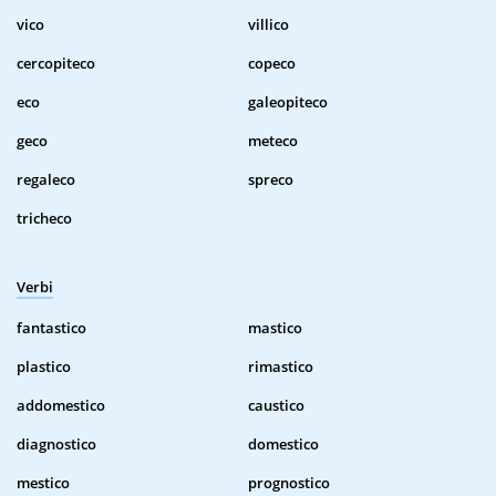
vico
villico
cercopiteco
copeco
eco
galeopiteco
geco
meteco
regaleco
spreco
tricheco
Verbi
fantastico
mastico
plastico
rimastico
addomestico
caustico
diagnostico
domestico
mestico
prognostico