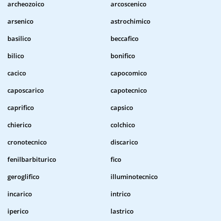
archeozoico
arcoscenico
arsenico
astrochimico
basilico
beccafico
bilico
bonifico
cacico
capocomico
caposcarico
capotecnico
caprifico
capsico
chierico
colchico
cronotecnico
discarico
fenilbarbiturico
fico
geroglifico
illuminotecnico
incarico
intrico
iperico
lastrico