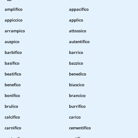
amplifico
appacifico
appiccico
applico
arrampico
attossico
auspico
autentifico
barbifico
barrico
basifico
bazzico
beatifico
benedico
benefico
biascico
bonifico
brancico
brulico
burrifico
calcifico
carico
carnifico
cementifico