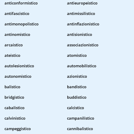
anticonformistico
antieuropeistico
antifascistico
antimissilistico
antimonopolistico
antinflazionistico
antinomistico
antisionistico
arcaistico
associazionistico
ateistico
atomistico
autolesionistico
automobilistico
autonomistico
azionistico
balistico
bandistico
bridgistico
buddistico
cabalistico
calcistico
calvinistico
campanilistico
campeggistico
cannibalistico