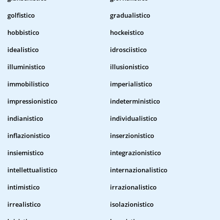
golfistico
gradualistico
hobbistico
hockeistico
idealistico
idrosciistico
illuministico
illusionistico
immobilistico
imperialistico
impressionistico
indeterministico
indianistico
individualistico
inflazionistico
inserzionistico
insiemistico
integrazionistico
intellettualistico
internazionalistico
intimistico
irrazionalistico
irrealistico
isolazionistico