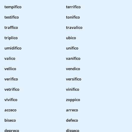
tempifico
terrifico
testifico
tonifico
traffico
travalico
triplico
ubico
umidifico
unifico
valico
vanifico
vellico
vendico
verifico
versifico
vetrifico
vinifico
vivifico
zoppico
acceco
arreco
biseco
defeco
depreco
disseco