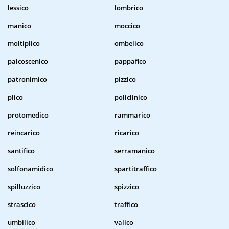
lessico
lombrico
manico
moccico
moltiplico
ombelico
palcoscenico
pappafico
patronimico
pizzico
plico
policlinico
protomedico
rammarico
reincarico
ricarico
santifico
serramanico
solfonamidico
spartitraffico
spilluzzico
spizzico
strascico
traffico
umbilico
valico