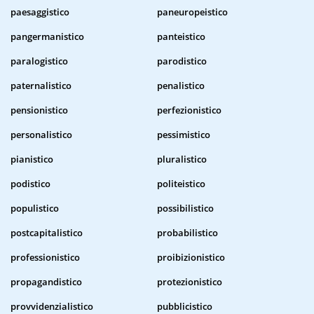
paesaggistico
paneuropeistico
pangermanistico
panteistico
paralogistico
parodistico
paternalistico
penalistico
pensionistico
perfezionistico
personalistico
pessimistico
pianistico
pluralistico
podistico
politeistico
populistico
possibilistico
postcapitalistico
probabilistico
professionistico
proibizionistico
propagandistico
protezionistico
provvidenzialistico
pubblicistico