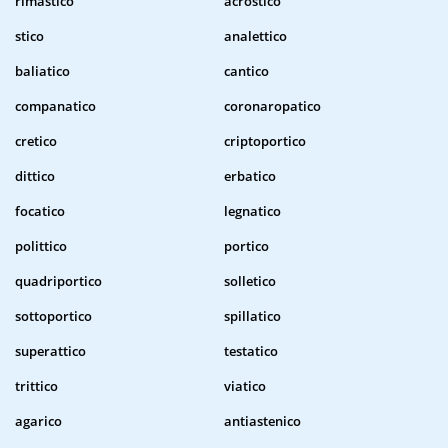
rimastico
acrostico
stico
analettico
baliatico
cantico
companatico
coronaropatico
cretico
criptoportico
dittico
erbatico
focatico
legnatico
polittico
portico
quadriportico
solletico
sottoportico
spillatico
superattico
testatico
trittico
viatico
agarico
antiastenico