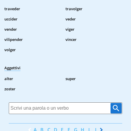
traveder
travolger
uccider
veder
vender
viger
vilipender
vincer
volger
Aggettivi
alter
super
zoster
A
B
C
D
E
F
G
H
I
J
K
L
M
N