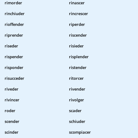
rimorder
rinascer
rinchiuder
rincrescer
rioffender
riperder
riprender
riscender
riseder
risieder
rispender
risplender
risponder
ristender
risucceder
ritorcer
riveder
rivender
rivincer
rivolger
roder
scader
scender
schiuder
scinder
scompiacer