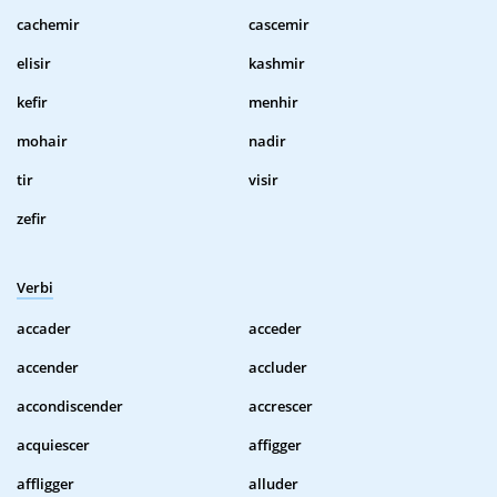
cachemir
cascemir
elisir
kashmir
kefir
menhir
mohair
nadir
tir
visir
zefir
Verbi
accader
acceder
accender
accluder
accondiscender
accrescer
acquiescer
affigger
affligger
alluder