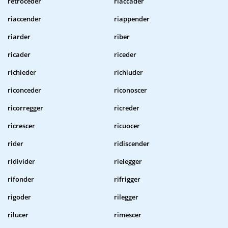
retroceder
riaccader
riaccender
riappender
riarder
riber
ricader
riceder
richieder
richiuder
riconceder
riconoscer
ricorregger
ricreder
ricrescer
ricuocer
rider
ridiscender
ridivider
rielegger
rifonder
rifrigger
rigoder
rilegger
rilucer
rimescer