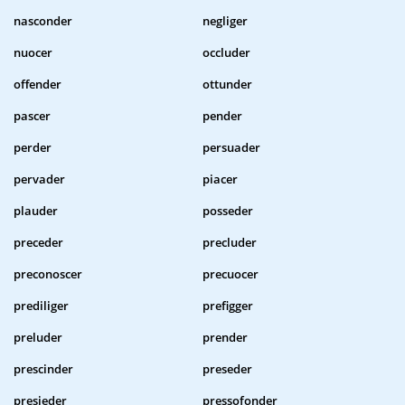
nasconder
negliger
nuocer
occluder
offender
ottunder
pascer
pender
perder
persuader
pervader
piacer
plauder
posseder
preceder
precluder
preconoscer
precuocer
prediliger
prefigger
preluder
prender
prescinder
preseder
presieder
pressofonder