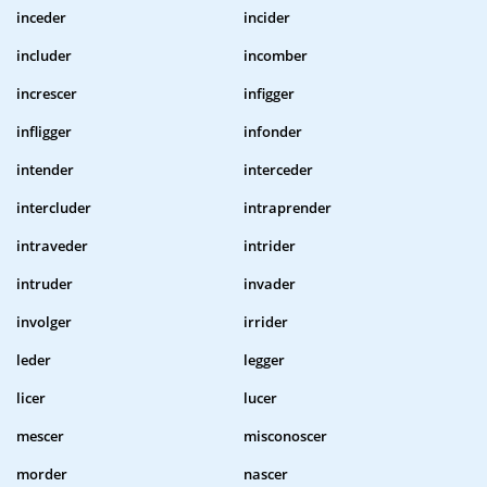
inceder
incider
includer
incomber
increscer
infigger
infligger
infonder
intender
interceder
intercluder
intraprender
intraveder
intrider
intruder
invader
involger
irrider
leder
legger
licer
lucer
mescer
misconoscer
morder
nascer