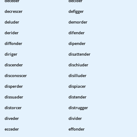
deceder
decider
decrescer
defigger
deluder
demorder
derider
difender
diffonder
dipender
diriger
disattender
discender
dischiuder
disconoscer
disilluder
disperder
dispiacer
dissuader
distender
distorcer
distrugger
diveder
divider
ecceder
effonder