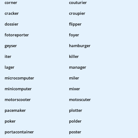
corner
couturier
cracker
croupier
dossier
flipper
fotoreporter
foyer
geyser
hamburger
iter
killer
lager
manager
microcomputer
miler
minicomputer
mixer
motorscooter
motoscuter
pacemaker
plotter
poker
polder
portacontainer
poster