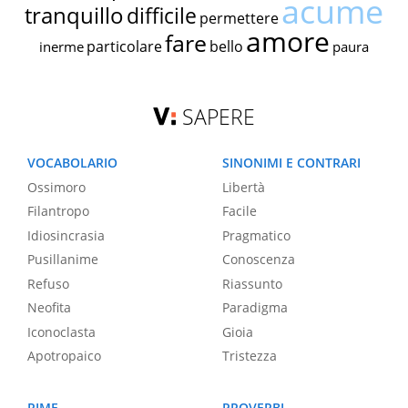
acume
tranquillo
difficile
permettere
amore
fare
particolare
bello
inerme
paura
SAPERE
VOCABOLARIO
SINONIMI E CONTRARI
Ossimoro
Libertà
Filantropo
Facile
Idiosincrasia
Pragmatico
Pusillanime
Conoscenza
Refuso
Riassunto
Neofita
Paradigma
Iconoclasta
Gioia
Apotropaico
Tristezza
RIME
PROVERBI