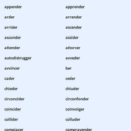
appender
apprender
arder
arrender
arrider
ascender
asconder
assider
attender
attorcer
autodistrugger
avveder
avvincer
ber
cader
ceder
chieder
chiuder
circoncider
circonfonder
coincider
coinvolger
collider
colluder
compiacer
compravender