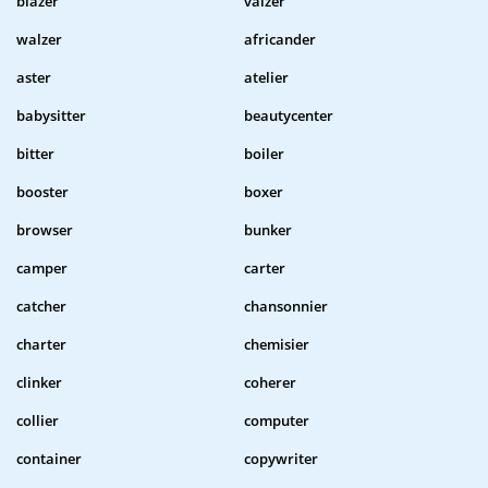
blazer
valzer
walzer
africander
aster
atelier
babysitter
beautycenter
bitter
boiler
booster
boxer
browser
bunker
camper
carter
catcher
chansonnier
charter
chemisier
clinker
coherer
collier
computer
container
copywriter