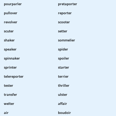
pourparler
pretaporter
pullover
reporter
revolver
scooter
scuter
setter
shaker
sommelier
speaker
spider
spinnaker
spoiler
sprinter
starter
telereporter
terrier
tester
thriller
transfer
ulster
welter
affair
air
boudoir