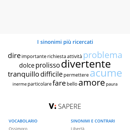
I sinonimi più ricercati
problema
dire
importante
richiesta
attività
divertente
prolisso
dolce
acume
tranquillo
difficile
permettere
amore
fare
particolare
bello
inerme
paura
SAPERE
VOCABOLARIO
SINONIMI E CONTRARI
Ossimoro
Libertà