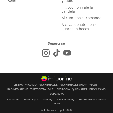
Bene
gaudio
Il gioco non vale la
candela
Al cuor non si comanda
A caval donato non si
guarda in bocca
Seguici su
LIBERO
VIRGILIO
PAGINEGIALLE
PAGINEGIALLE SHOP
PGCASA
PAGINEBIANCHE
TUTTOCITTÀ
DILEI
SIVIAGGIA
QUIFINANZA
BUONISSIMO
SUPEREVA
Chi siamo
Note Legali
Privacy
Cookie Policy
Preferenze sui cookie
Aiuto
© Italiaonline S.p.A. 2026