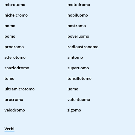
microtomo
motodromo
nichelcromo
nobiluomo
nomo
nostromo
pomo
poveruomo
prodromo
radioastronomo
sclerotomo
sintomo
spaziodromo
superuomo
tomo
tonsillotomo
ultramicrotomo
uomo
urocromo
valentuomo
velodromo
zigomo
Verbi