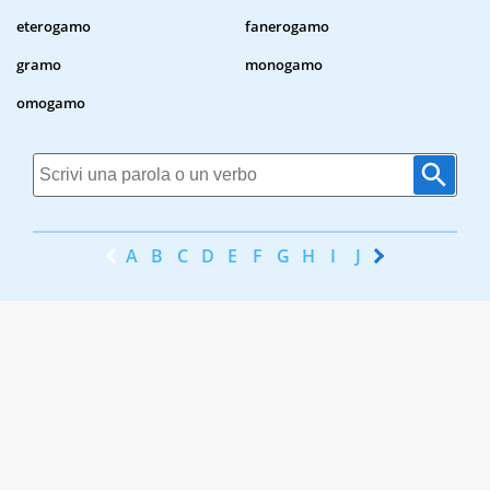
eterogamo
fanerogamo
gramo
monogamo
omogamo
A
B
C
D
E
F
G
H
I
J
K
L
M
N