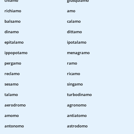
chiamo
giusquiamo
richiamo
amo
balsamo
calamo
dinamo
dittamo
epitalamo
ipotalamo
ippopotamo
menagramo
pergamo
ramo
reclamo
ricamo
sesamo
singamo
talamo
turbodinamo
aerodromo
agronomo
amomo
antiatomo
antonomo
astrodomo