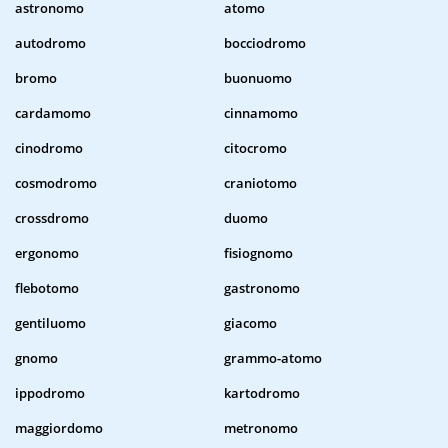
astronomo
atomo
autodromo
bocciodromo
bromo
buonuomo
cardamomo
cinnamomo
cinodromo
citocromo
cosmodromo
craniotomo
crossdromo
duomo
ergonomo
fisiognomo
flebotomo
gastronomo
gentiluomo
giacomo
gnomo
grammo-atomo
ippodromo
kartodromo
maggiordomo
metronomo