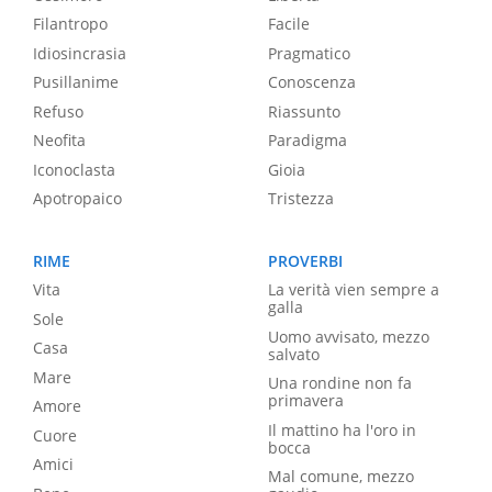
Filantropo
Facile
Idiosincrasia
Pragmatico
Pusillanime
Conoscenza
Refuso
Riassunto
Neofita
Paradigma
Iconoclasta
Gioia
Apotropaico
Tristezza
RIME
PROVERBI
Vita
La verità vien sempre a
galla
Sole
Uomo avvisato, mezzo
Casa
salvato
Mare
Una rondine non fa
primavera
Amore
Il mattino ha l'oro in
Cuore
bocca
Amici
Mal comune, mezzo