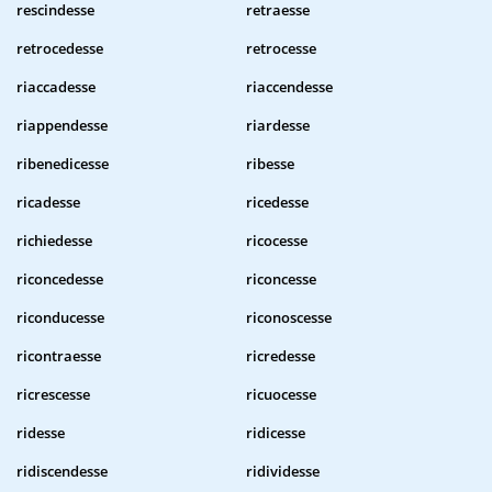
rescindesse
retraesse
retrocedesse
retrocesse
riaccadesse
riaccendesse
riappendesse
riardesse
ribenedicesse
ribesse
ricadesse
ricedesse
richiedesse
ricocesse
riconcedesse
riconcesse
riconducesse
riconoscesse
ricontraesse
ricredesse
ricrescesse
ricuocesse
ridesse
ridicesse
ridiscendesse
ridividesse