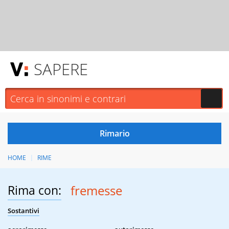
SAPERE
HOME
RIME
Rima con:
fremesse
Sostantivi