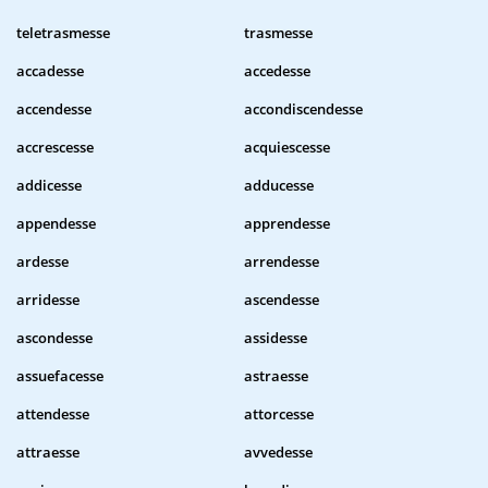
teletrasmesse
trasmesse
accadesse
accedesse
accendesse
accondiscendesse
accrescesse
acquiescesse
addicesse
adducesse
appendesse
apprendesse
ardesse
arrendesse
arridesse
ascendesse
ascondesse
assidesse
assuefacesse
astraesse
attendesse
attorcesse
attraesse
avvedesse