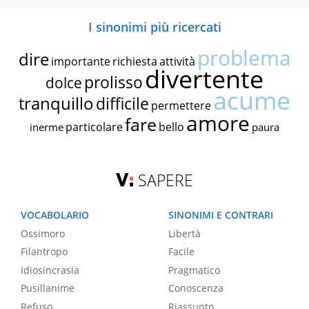
I sinonimi più ricercati
problema
dire
importante
richiesta
attività
divertente
prolisso
dolce
acume
tranquillo
difficile
permettere
amore
fare
particolare
bello
inerme
paura
SAPERE
VOCABOLARIO
SINONIMI E CONTRARI
Ossimoro
Libertà
Filantropo
Facile
Idiosincrasia
Pragmatico
Pusillanime
Conoscenza
Refuso
Riassunto