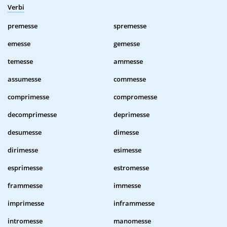
Verbi
premesse
spremesse
emesse
gemesse
temesse
ammesse
assumesse
commesse
comprimesse
compromesse
decomprimesse
deprimesse
desumesse
dimesse
dirimesse
esimesse
esprimesse
estromesse
frammesse
immesse
imprimesse
inframmesse
intromesse
manomesse