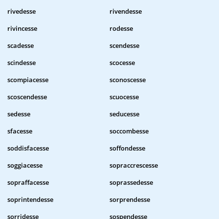
rivedesse
rivendesse
rivincesse
rodesse
scadesse
scendesse
scindesse
scocesse
scompiacesse
sconoscesse
scoscendesse
scuocesse
sedesse
seducesse
sfacesse
soccombesse
soddisfacesse
soffondesse
soggiacesse
sopraccrescesse
sopraffacesse
soprassedesse
soprintendesse
sorprendesse
sorridesse
sospendesse