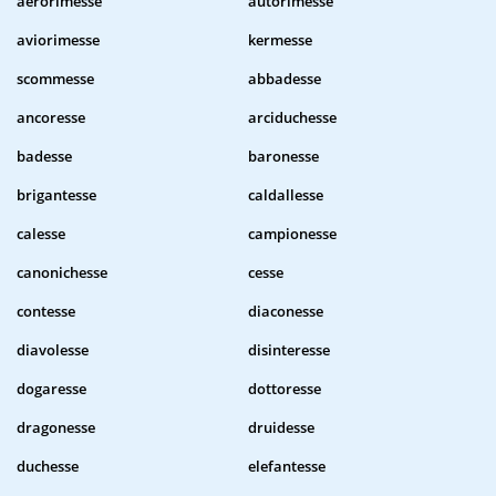
aerorimesse
autorimesse
aviorimesse
kermesse
scommesse
abbadesse
ancoresse
arciduchesse
badesse
baronesse
brigantesse
caldallesse
calesse
campionesse
canonichesse
cesse
contesse
diaconesse
diavolesse
disinteresse
dogaresse
dottoresse
dragonesse
druidesse
duchesse
elefantesse