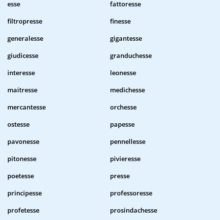
esse
fattoresse
filtropresse
finesse
generalesse
gigantesse
giudicesse
granduchesse
interesse
leonesse
maitresse
medichesse
mercantesse
orchesse
ostesse
papesse
pavonesse
pennellesse
pitonesse
pivieresse
poetesse
presse
principesse
professoresse
profetesse
prosindachesse