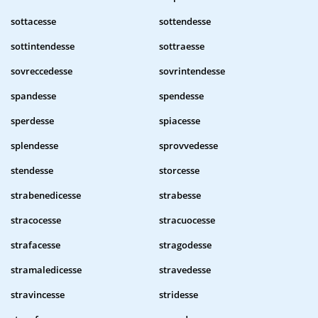
sottacesse
sottendesse
sottintendesse
sottraesse
sovreccedesse
sovrintendesse
spandesse
spendesse
sperdesse
spiacesse
splendesse
sprovvedesse
stendesse
storcesse
strabenedicesse
strabesse
stracocesse
stracuocesse
strafacesse
stragodesse
stramaledicesse
stravedesse
stravincesse
stridesse