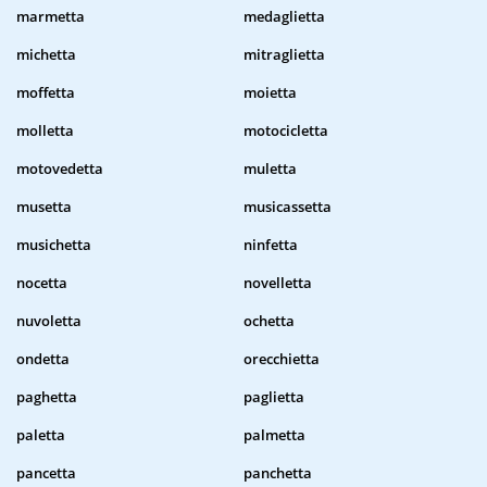
marmetta
medaglietta
michetta
mitraglietta
moffetta
moietta
molletta
motocicletta
motovedetta
muletta
musetta
musicassetta
musichetta
ninfetta
nocetta
novelletta
nuvoletta
ochetta
ondetta
orecchietta
paghetta
paglietta
paletta
palmetta
pancetta
panchetta