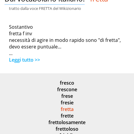
tratto dalla voce FRETTA del Wikizionario
Sostantivo
fretta f inv
necessità di agire in modo rapido sono "di fretta",
devo essere puntuale...
...
Leggi tutto >>
fresco
frescone
frese
fresie
fretta
frette
frettolosamente
frettoloso