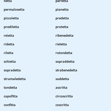
netta
perfetta
permalosetta
pianetta
piccoletta
predetta
prediletta
protetta
reietta
ribenedetta
ridetta
rieletta
riletta
rotondetta
schietta
sopraddetta
sopradetta
strabenedetta
stramaledetta
suddetta
tondetta
ascritta
capofitta
circoscritta
confitta
coscritta