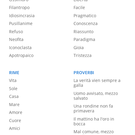
Filantropo
Facile
Idiosincrasia
Pragmatico
Pusillanime
Conoscenza
Refuso
Riassunto
Neofita
Paradigma
Iconoclasta
Gioia
Apotropaico
Tristezza
RIME
PROVERBI
Vita
La verità vien sempre a
galla
Sole
Uomo avvisato, mezzo
Casa
salvato
Mare
Una rondine non fa
primavera
Amore
Il mattino ha l'oro in
Cuore
bocca
Amici
Mal comune, mezzo