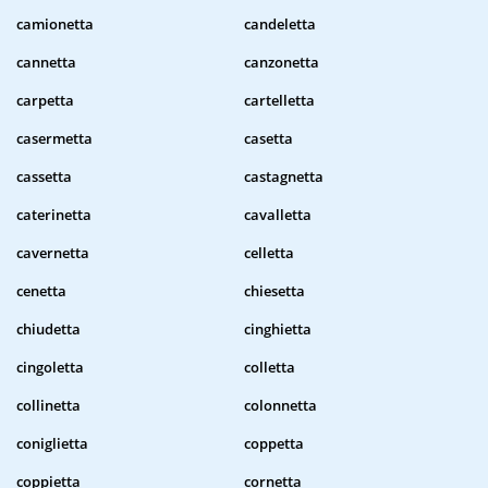
camionetta
candeletta
cannetta
canzonetta
carpetta
cartelletta
casermetta
casetta
cassetta
castagnetta
caterinetta
cavalletta
cavernetta
celletta
cenetta
chiesetta
chiudetta
cinghietta
cingoletta
colletta
collinetta
colonnetta
coniglietta
coppetta
coppietta
cornetta