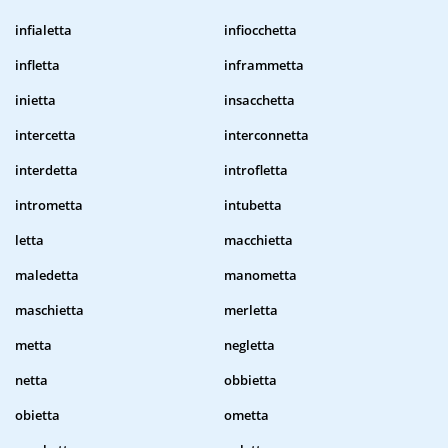
infialetta
infiocchetta
infletta
inframmetta
inietta
insacchetta
intercetta
interconnetta
interdetta
introfletta
intrometta
intubetta
letta
macchietta
maledetta
manometta
maschietta
merletta
metta
negletta
netta
obbietta
obietta
ometta