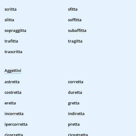
scritta
sfitta
slitta
soffitta
sopraggitta
subaffitta
trafitta
tragitta
trascritta
Aggettivi
astretta
corretta
costretta
duretta
eretta
gretta
incorretta
indiretta
ipercorretta
pretta
ricorretta
ricostretta