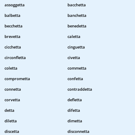
assoggetta
bacchetta
balbetta
banchetta
becchetta
benedetta
brevetta
caletta
cicchetta
cinguetta
circonfletta
civetta
coletta
commetta
comprometta
confetta
connetta
contraddetta
corvetta
defletta
detta
difetta
diletta
dimetta
discetta
disconnetta