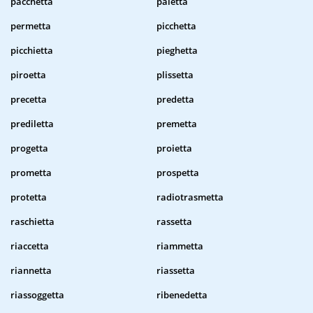
pacchetta
paletta
permetta
picchetta
picchietta
pieghetta
piroetta
plissetta
precetta
predetta
prediletta
premetta
progetta
proietta
prometta
prospetta
protetta
radiotrasmetta
raschietta
rassetta
riaccetta
riammetta
riannetta
riassetta
riassoggetta
ribenedetta