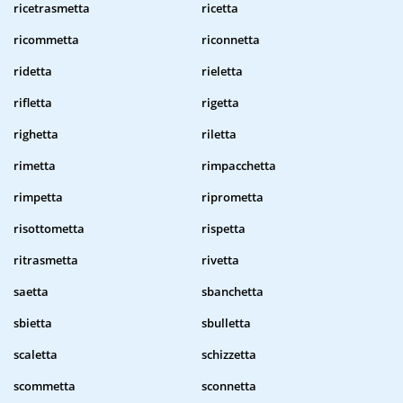
ricetrasmetta
ricetta
ricommetta
riconnetta
ridetta
rieletta
rifletta
rigetta
righetta
riletta
rimetta
rimpacchetta
rimpetta
riprometta
risottometta
rispetta
ritrasmetta
rivetta
saetta
sbanchetta
sbietta
sbulletta
scaletta
schizzetta
scommetta
sconnetta