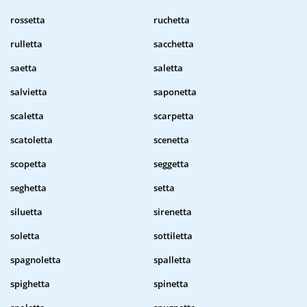
rossetta
ruchetta
rulletta
sacchetta
saetta
saletta
salvietta
saponetta
scaletta
scarpetta
scatoletta
scenetta
scopetta
seggetta
seghetta
setta
siluetta
sirenetta
soletta
sottiletta
spagnoletta
spalletta
spighetta
spinetta