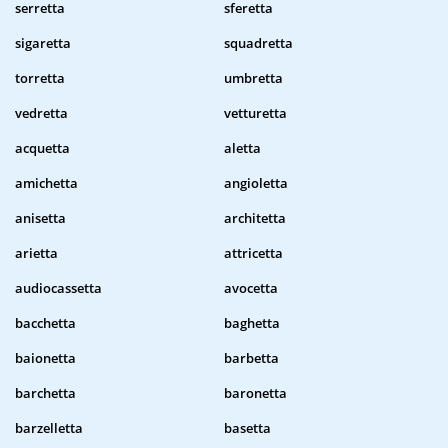
serretta
sferetta
sigaretta
squadretta
torretta
umbretta
vedretta
vetturetta
acquetta
aletta
amichetta
angioletta
anisetta
architetta
arietta
attricetta
audiocassetta
avocetta
bacchetta
baghetta
baionetta
barbetta
barchetta
baronetta
barzelletta
basetta