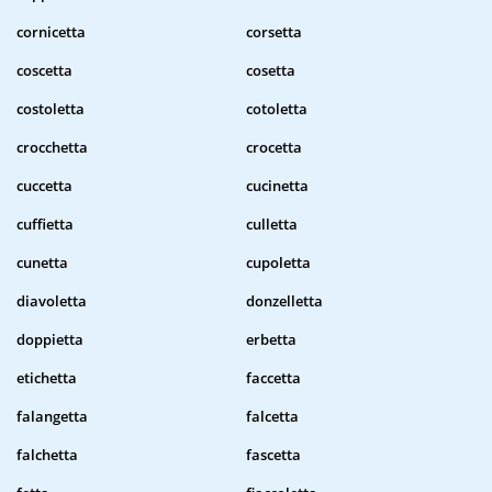
cornicetta
corsetta
coscetta
cosetta
costoletta
cotoletta
crocchetta
crocetta
cuccetta
cucinetta
cuffietta
culletta
cunetta
cupoletta
diavoletta
donzelletta
doppietta
erbetta
etichetta
faccetta
falangetta
falcetta
falchetta
fascetta