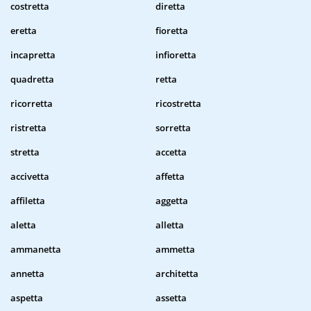
costretta
diretta
eretta
fioretta
incapretta
infioretta
quadretta
retta
ricorretta
ricostretta
ristretta
sorretta
stretta
accetta
accivetta
affetta
affiletta
aggetta
aletta
alletta
ammanetta
ammetta
annetta
architetta
aspetta
assetta