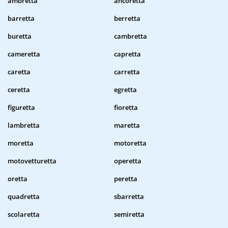
ambretta
ancoretta
barretta
berretta
buretta
cambretta
cameretta
capretta
caretta
carretta
ceretta
egretta
figuretta
fioretta
lambretta
maretta
moretta
motoretta
motovetturetta
operetta
oretta
peretta
quadretta
sbarretta
scolaretta
semiretta