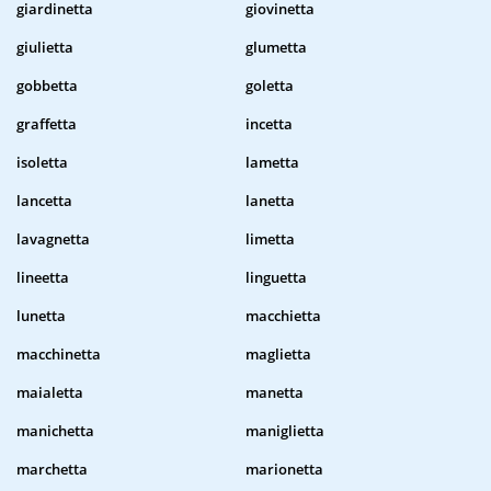
giardinetta
giovinetta
giulietta
glumetta
gobbetta
goletta
graffetta
incetta
isoletta
lametta
lancetta
lanetta
lavagnetta
limetta
lineetta
linguetta
lunetta
macchietta
macchinetta
maglietta
maialetta
manetta
manichetta
maniglietta
marchetta
marionetta