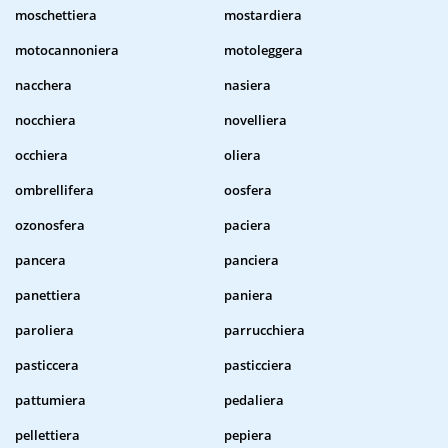
moschettiera
mostardiera
motocannoniera
motoleggera
nacchera
nasiera
nocchiera
novelliera
occhiera
oliera
ombrellifera
oosfera
ozonosfera
paciera
pancera
panciera
panettiera
paniera
paroliera
parrucchiera
pasticcera
pasticciera
pattumiera
pedaliera
pellettiera
pepiera