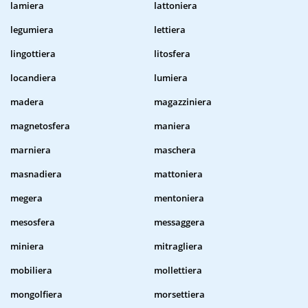
lamiera
lattoniera
legumiera
lettiera
lingottiera
litosfera
locandiera
lumiera
madera
magazziniera
magnetosfera
maniera
marniera
maschera
masnadiera
mattoniera
megera
mentoniera
mesosfera
messaggera
miniera
mitragliera
mobiliera
mollettiera
mongolfiera
morsettiera