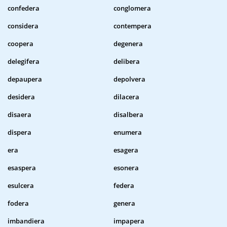
confedera
conglomera
considera
contempera
coopera
degenera
delegifera
delibera
depaupera
depolvera
desidera
dilacera
disaera
disalbera
dispera
enumera
era
esagera
esaspera
esonera
esulcera
federa
fodera
genera
imbandiera
impapera