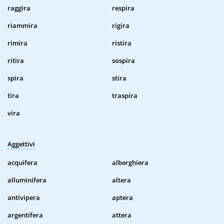
raggira
respira
riammira
rigira
rimira
ristira
ritira
sospira
spira
stira
tira
traspira
vira
Aggettivi
acquifera
alberghiera
alluminifera
altera
antivipera
aptera
argentifera
attera