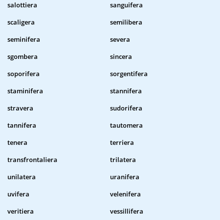
salottiera
sanguifera
scaligera
semilibera
seminifera
severa
sgombera
sincera
soporifera
sorgentifera
staminifera
stannifera
stravera
sudorifera
tannifera
tautomera
tenera
terriera
transfrontaliera
trilatera
unilatera
uranifera
uvifera
velenifera
veritiera
vessillifera