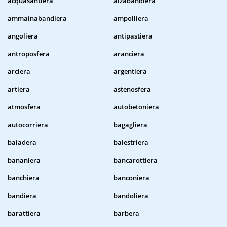
acquasantiera
alzabandiera
ammainabandiera
ampolliera
angoliera
antipastiera
antroposfera
aranciera
arciera
argentiera
artiera
astenosfera
atmosfera
autobetoniera
autocorriera
bagagliera
baiadera
balestriera
bananiera
bancarottiera
banchiera
banconiera
bandiera
bandoliera
barattiera
barbera