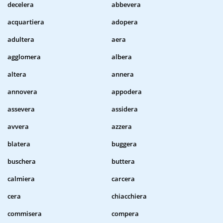
decelera
abbevera
acquartiera
adopera
adultera
aera
agglomera
albera
altera
annera
annovera
appodera
assevera
assidera
avvera
azzera
blatera
buggera
buschera
buttera
calmiera
carcera
cera
chiacchiera
commisera
compera