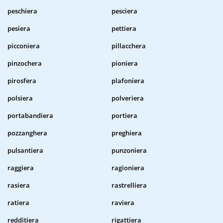
peschiera
pesciera
pesiera
pettiera
picconiera
pillacchera
pinzochera
pioniera
pirosfera
plafoniera
polsiera
polveriera
portabandiera
portiera
pozzanghera
preghiera
pulsantiera
punzoniera
raggiera
ragioniera
rasiera
rastrelliera
ratiera
raviera
redditiera
rigattiera