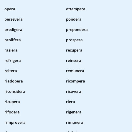
opera
ottempera
persevera
pondera
predigera
prepondera
prolifera
prospera
rasiera
recupera
refrigera
reinsera
reitera
remunera
riadopera
ricompera
riconsidera
ricovera
ricupera
riera
rifodera
rigenera
rimprovera
rimunera