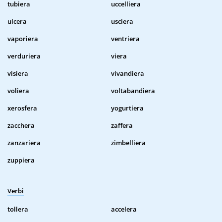
tubiera
uccelliera
ulcera
usciera
vaporiera
ventriera
verduriera
viera
visiera
vivandiera
voliera
voltabandiera
xerosfera
yogurtiera
zacchera
zaffera
zanzariera
zimbelliera
zuppiera
Verbi
tollera
accelera