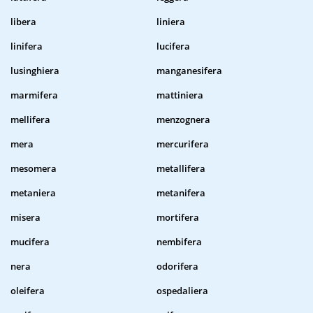
libera
liniera
linifera
lucifera
lusinghiera
manganesifera
marmifera
mattiniera
mellifera
menzognera
mera
mercurifera
mesomera
metallifera
metaniera
metanifera
misera
mortifera
mucifera
nembifera
nera
odorifera
oleifera
ospedaliera