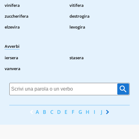
vinifera
vitifera
zuccherifera
destrogira
elzevira
levogira
Avverbi
iersera
stasera
vanvera
A
B
C
D
E
F
G
H
I
J
K
L
M
N