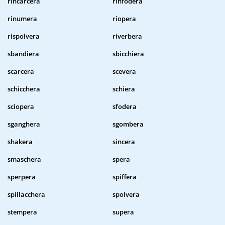
rincarcera
rinfodera
rinumera
riopera
rispolvera
riverbera
sbandiera
sbicchiera
scarcera
scevera
schicchera
schiera
sciopera
sfodera
sganghera
sgombera
shakera
sincera
smaschera
spera
sperpera
spiffera
spillacchera
spolvera
stempera
supera