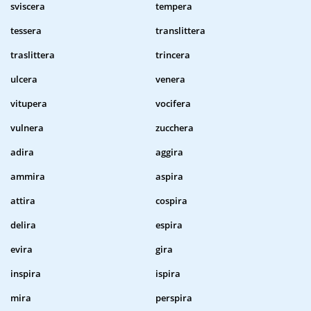
sviscera
tempera
tessera
translittera
traslittera
trincera
ulcera
venera
vitupera
vocifera
vulnera
zucchera
adira
aggira
ammira
aspira
attira
cospira
delira
espira
evira
gira
inspira
ispira
mira
perspira