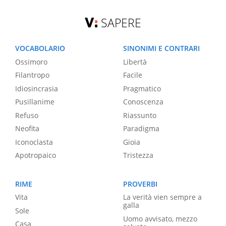
SAPERE
VOCABOLARIO
SINONIMI E CONTRARI
Ossimoro
Libertà
Filantropo
Facile
Idiosincrasia
Pragmatico
Pusillanime
Conoscenza
Refuso
Riassunto
Neofita
Paradigma
Iconoclasta
Gioia
Apotropaico
Tristezza
RIME
PROVERBI
Vita
La verità vien sempre a
galla
Sole
Uomo avvisato, mezzo
Casa