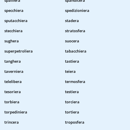
spalliera
spandicera
specchiera
spedizioniera
sputacchiera
stadera
stecchiera
stratosfera
sughera
suocera
superpetroliera
tabacchiera
tanghera
tastiera
taverniera
teiera
telelibera
termosfera
tesoriera
testiera
torbiera
torciera
torpediniera
tortiera
trincera
troposfera