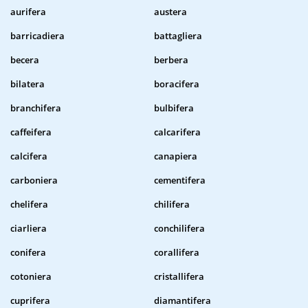
aurifera
austera
barricadiera
battagliera
becera
berbera
bilatera
boracifera
branchifera
bulbifera
caffeifera
calcarifera
calcifera
canapiera
carboniera
cementifera
chelifera
chilifera
ciarliera
conchilifera
conifera
corallifera
cotoniera
cristallifera
cuprifera
diamantifera