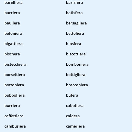
barelliera
barisfera
barriera
batisfera
bauliera
bersagliera
betoniera
bettoliera
bigattiera
biosfera
bischera
biscottiera
bistecchiera
bomboniera
borsettiera
bottigliera
bottoniera
bracconiera
bubboliera
bufera
burriera
cabotiera
caffettiera
caldera
cambusiera
cameriera