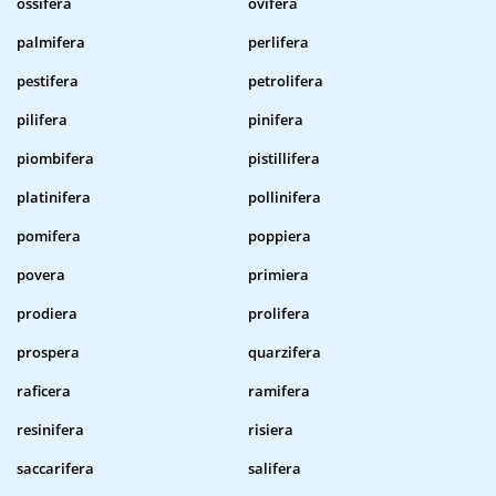
ossifera
ovifera
palmifera
perlifera
pestifera
petrolifera
pilifera
pinifera
piombifera
pistillifera
platinifera
pollinifera
pomifera
poppiera
povera
primiera
prodiera
prolifera
prospera
quarzifera
raficera
ramifera
resinifera
risiera
saccarifera
salifera