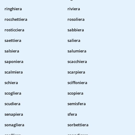
ringhiera
riviera
rocchettiera
rosoliera
rosticciera
sabbiera
saettiera
saliera
salsiera
salumiera
saponiera
scacchiera
scalmiera
scarpiera
schiera
sciffoniera
scogliera
scopiera
scudiera
semisfera
senapiera
sfera
sonagliera
sorbettiera