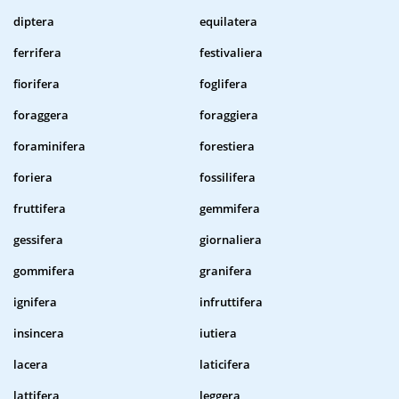
diptera
equilatera
ferrifera
festivaliera
fiorifera
foglifera
foraggera
foraggiera
foraminifera
forestiera
foriera
fossilifera
fruttifera
gemmifera
gessifera
giornaliera
gommifera
granifera
ignifera
infruttifera
insincera
iutiera
lacera
laticifera
lattifera
leggera