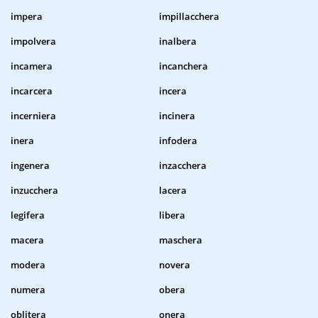
impera
impillacchera
impolvera
inalbera
incamera
incanchera
incarcera
incera
incerniera
incinera
inera
infodera
ingenera
inzacchera
inzucchera
lacera
legifera
libera
macera
maschera
modera
novera
numera
obera
oblitera
onera