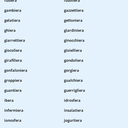
fusiera
fusoliera
gambiera
gazzettiera
gelatiera
gettoniera
ghiera
giardiniera
giarrettiera
ginocchiera
giocoliera
gioielliera
girafiliera
gondoliera
gonfaloniera
gorgiera
groppiera
gualchiera
guantiera
guerrigliera
ibera
idrosfera
infermiera
insalatiera
ionosfera
jogurtiera