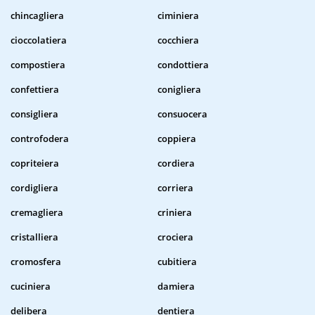
chincagliera
ciminiera
cioccolatiera
cocchiera
compostiera
condottiera
confettiera
conigliera
consigliera
consuocera
controfodera
coppiera
copriteiera
cordiera
cordigliera
corriera
cremagliera
criniera
cristalliera
crociera
cromosfera
cubitiera
cuciniera
damiera
delibera
dentiera