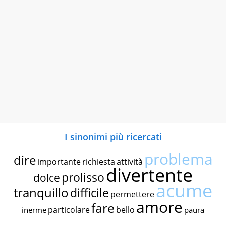
I sinonimi più ricercati
problema
dire
importante
richiesta
attività
divertente
prolisso
dolce
acume
tranquillo
difficile
permettere
amore
fare
particolare
bello
inerme
paura