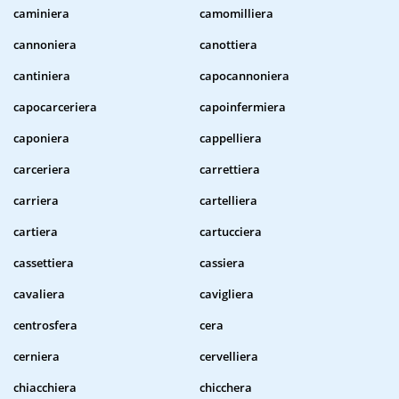
caminiera
camomilliera
cannoniera
canottiera
cantiniera
capocannoniera
capocarceriera
capoinfermiera
caponiera
cappelliera
carceriera
carrettiera
carriera
cartelliera
cartiera
cartucciera
cassettiera
cassiera
cavaliera
cavigliera
centrosfera
cera
cerniera
cervelliera
chiacchiera
chicchera