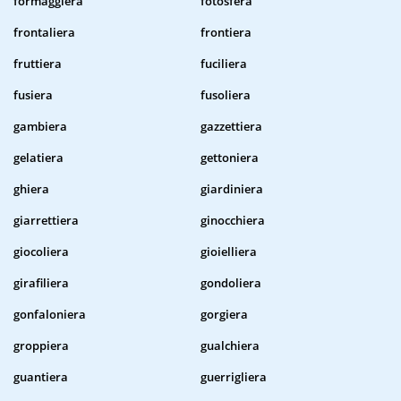
formaggiera
fotosfera
frontaliera
frontiera
fruttiera
fuciliera
fusiera
fusoliera
gambiera
gazzettiera
gelatiera
gettoniera
ghiera
giardiniera
giarrettiera
ginocchiera
giocoliera
gioielliera
girafiliera
gondoliera
gonfaloniera
gorgiera
groppiera
gualchiera
guantiera
guerrigliera