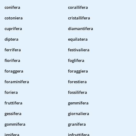
conifera
corallifera
cotoniera
cristallifera
cuprifera
diamantifera
diptera
equilatera
ferrifera
festivaliera
fiorifera
foglifera
foraggera
foraggiera
foraminifera
forestiera
foriera
fossilifera
fruttifera
gemmifera
gessifera
giornaliera
gommifera
granifera
ignifera
infruttifera