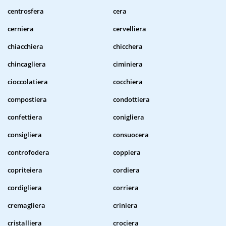
centrosfera
cera
cerniera
cervelliera
chiacchiera
chicchera
chincagliera
ciminiera
cioccolatiera
cocchiera
compostiera
condottiera
confettiera
conigliera
consigliera
consuocera
controfodera
coppiera
copriteiera
cordiera
cordigliera
corriera
cremagliera
criniera
cristalliera
crociera