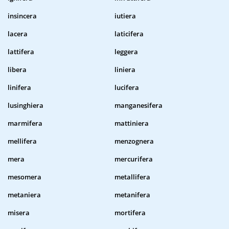
insincera
iutiera
lacera
laticifera
lattifera
leggera
libera
liniera
linifera
lucifera
lusinghiera
manganesifera
marmifera
mattiniera
mellifera
menzognera
mera
mercurifera
mesomera
metallifera
metaniera
metanifera
misera
mortifera