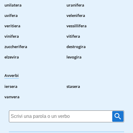
unilatera
uranifera
uvifera
velenifera
veritiera
vessillifera
vinifera
vitifera
zuccherifera
destrogira
elzevira
levogira
Avverbi
iersera
stasera
vanvera