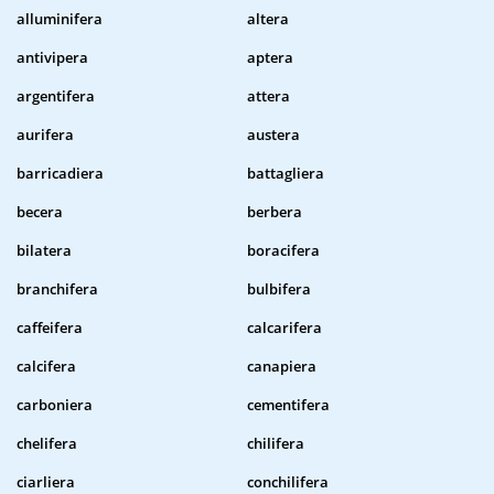
alluminifera
altera
antivipera
aptera
argentifera
attera
aurifera
austera
barricadiera
battagliera
becera
berbera
bilatera
boracifera
branchifera
bulbifera
caffeifera
calcarifera
calcifera
canapiera
carboniera
cementifera
chelifera
chilifera
ciarliera
conchilifera