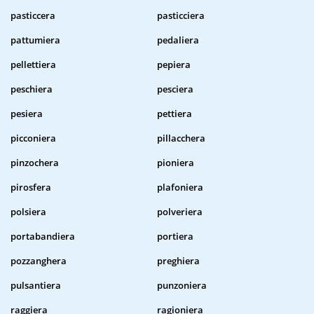
pasticcera
pasticciera
pattumiera
pedaliera
pellettiera
pepiera
peschiera
pesciera
pesiera
pettiera
picconiera
pillacchera
pinzochera
pioniera
pirosfera
plafoniera
polsiera
polveriera
portabandiera
portiera
pozzanghera
preghiera
pulsantiera
punzoniera
raggiera
ragioniera