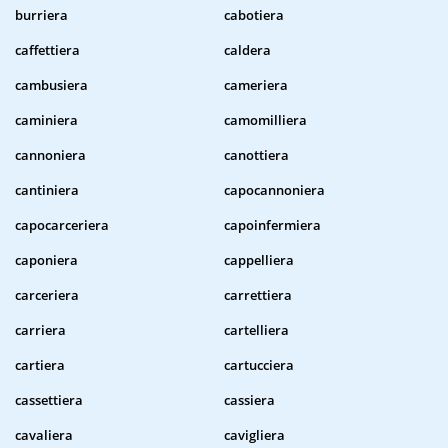
burriera
cabotiera
caffettiera
caldera
cambusiera
cameriera
caminiera
camomilliera
cannoniera
canottiera
cantiniera
capocannoniera
capocarceriera
capoinfermiera
caponiera
cappelliera
carceriera
carrettiera
carriera
cartelliera
cartiera
cartucciera
cassettiera
cassiera
cavaliera
cavigliera