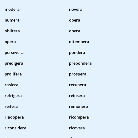
modera
novera
numera
obera
oblitera
onera
opera
ottempera
persevera
pondera
predigera
prepondera
prolifera
prospera
rasiera
recupera
refrigera
reinsera
reitera
remunera
riadopera
ricompera
riconsidera
ricovera