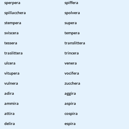
sperpera
spiffera
spillacchera
spolvera
stempera
supera
sviscera
tempera
tessera
translittera
traslittera
trincera
ulcera
venera
vitupera
vocifera
vulnera
zucchera
adira
aggira
ammira
aspira
attira
cospira
delira
espira