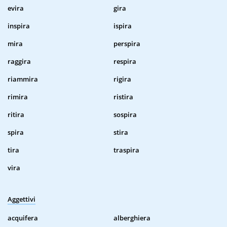
evira
gira
inspira
ispira
mira
perspira
raggira
respira
riammira
rigira
rimira
ristira
ritira
sospira
spira
stira
tira
traspira
vira
Aggettivi
acquifera
alberghiera