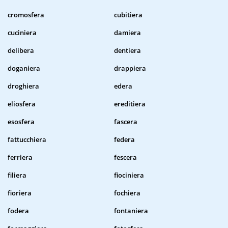
cromosfera
cubitiera
cuciniera
damiera
delibera
dentiera
doganiera
drappiera
droghiera
edera
eliosfera
ereditiera
esosfera
fascera
fattucchiera
federa
ferriera
fescera
filiera
fiociniera
fioriera
fochiera
fodera
fontaniera