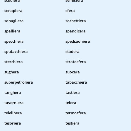
scudiera
semisfera
senapiera
sfera
sonagliera
sorbettiera
spalliera
spandicera
specchiera
spedizioniera
sputacchiera
stadera
stecchiera
stratosfera
sughera
suocera
superpetroliera
tabacchiera
tanghera
tastiera
taverniera
teiera
telelibera
termosfera
tesoriera
testiera