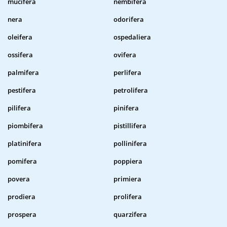
mucifera
nembifera
nera
odorifera
oleifera
ospedaliera
ossifera
ovifera
palmifera
perlifera
pestifera
petrolifera
pilifera
pinifera
piombifera
pistillifera
platinifera
pollinifera
pomifera
poppiera
povera
primiera
prodiera
prolifera
prospera
quarzifera