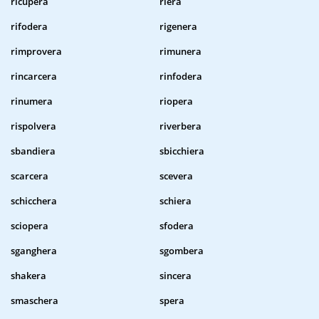
ricupera
riera
rifodera
rigenera
rimprovera
rimunera
rincarcera
rinfodera
rinumera
riopera
rispolvera
riverbera
sbandiera
sbicchiera
scarcera
scevera
schicchera
schiera
sciopera
sfodera
sganghera
sgombera
shakera
sincera
smaschera
spera