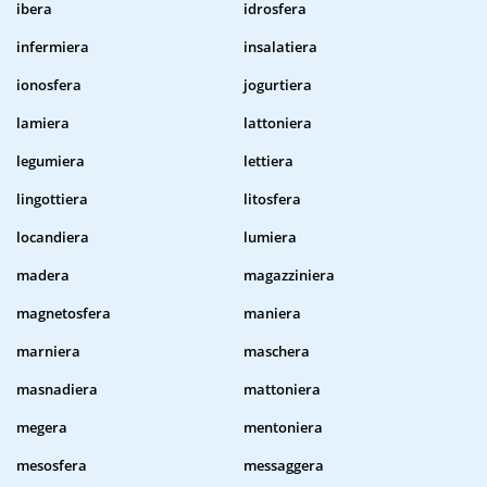
ibera
idrosfera
infermiera
insalatiera
ionosfera
jogurtiera
lamiera
lattoniera
legumiera
lettiera
lingottiera
litosfera
locandiera
lumiera
madera
magazziniera
magnetosfera
maniera
marniera
maschera
masnadiera
mattoniera
megera
mentoniera
mesosfera
messaggera