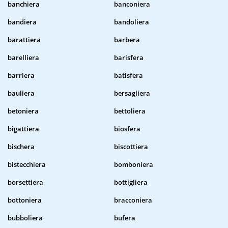
banchiera
banconiera
bandiera
bandoliera
barattiera
barbera
barelliera
barisfera
barriera
batisfera
bauliera
bersagliera
betoniera
bettoliera
bigattiera
biosfera
bischera
biscottiera
bistecchiera
bomboniera
borsettiera
bottigliera
bottoniera
bracconiera
bubboliera
bufera