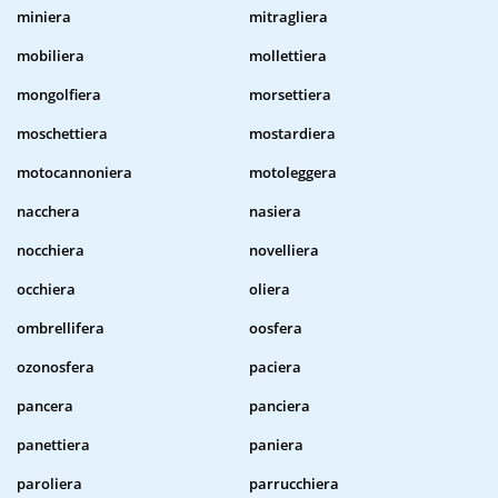
miniera
mitragliera
mobiliera
mollettiera
mongolfiera
morsettiera
moschettiera
mostardiera
motocannoniera
motoleggera
nacchera
nasiera
nocchiera
novelliera
occhiera
oliera
ombrellifera
oosfera
ozonosfera
paciera
pancera
panciera
panettiera
paniera
paroliera
parrucchiera