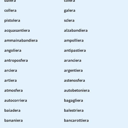
balera
colera
collera
galera
pistolera
sclera
acquasantiera
alzabandiera
ammainabandiera
ampolliera
angoliera
antipastiera
antroposfera
aranciera
arciera
argentiera
artiera
astenosfera
atmosfera
autobetoniera
autocorriera
bagagliera
baiadera
balestriera
bananiera
bancarottiera