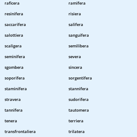
raficera
ramifera
resinifera
risiera
saccarifera
salifera
salottiera
sanguifera
scaligera
semilibera
seminifera
severa
sgombera
sincera
soporifera
sorgentifera
staminifera
stannifera
stravera
sudorifera
tannifera
tautomera
tenera
terriera
transfrontaliera
trilatera