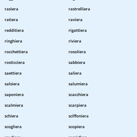
rasiera
rastrelliera
ratiera
raviera
redditiera
rigattiera
ringhiera
riviera
rocchettiera
rosoliera
rosticciera
sabbiera
saettiera
saliera
salsiera
salumiera
saponiera
scacchiera
scalmiera
scarpiera
schiera
sciffoniera
scogliera
scopiera