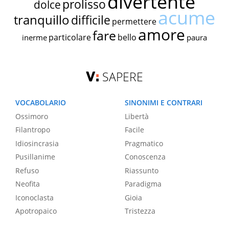
divertente
prolisso
dolce
acume
tranquillo
difficile
permettere
amore
fare
particolare
bello
inerme
paura
SAPERE
VOCABOLARIO
SINONIMI E CONTRARI
Ossimoro
Libertà
Filantropo
Facile
Idiosincrasia
Pragmatico
Pusillanime
Conoscenza
Refuso
Riassunto
Neofita
Paradigma
Iconoclasta
Gioia
Apotropaico
Tristezza