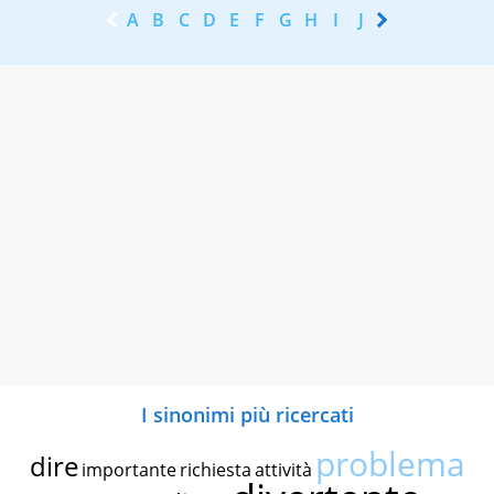
A
B
C
D
E
F
G
H
I
J
K
L
M
N
I sinonimi più ricercati
problema
dire
importante
richiesta
attività