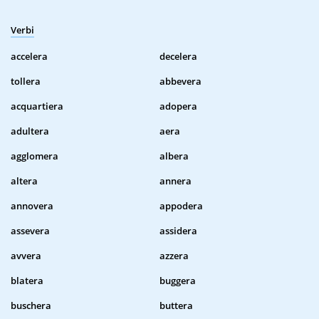
Verbi
accelera
decelera
tollera
abbevera
acquartiera
adopera
adultera
aera
agglomera
albera
altera
annera
annovera
appodera
assevera
assidera
avvera
azzera
blatera
buggera
buschera
buttera