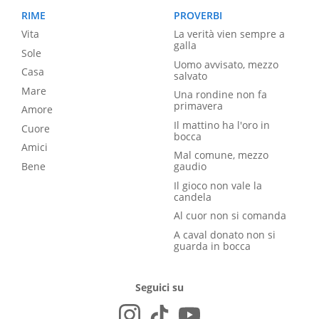
RIME
PROVERBI
Vita
La verità vien sempre a
galla
Sole
Uomo avvisato, mezzo
Casa
salvato
Mare
Una rondine non fa
primavera
Amore
Il mattino ha l'oro in
Cuore
bocca
Amici
Mal comune, mezzo
Bene
gaudio
Il gioco non vale la
candela
Al cuor non si comanda
A caval donato non si
guarda in bocca
Seguici su