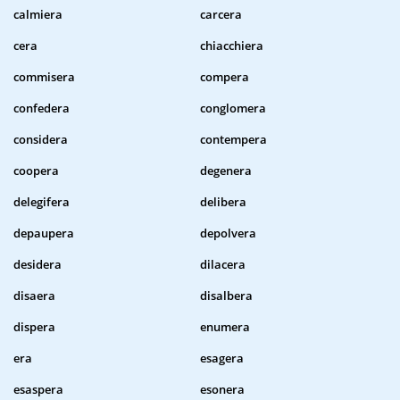
calmiera
carcera
cera
chiacchiera
commisera
compera
confedera
conglomera
considera
contempera
coopera
degenera
delegifera
delibera
depaupera
depolvera
desidera
dilacera
disaera
disalbera
dispera
enumera
era
esagera
esaspera
esonera