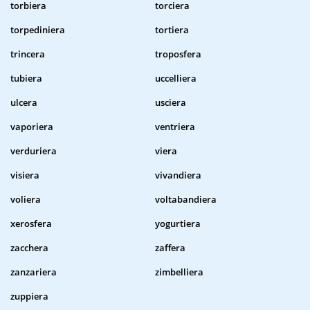
torbiera
torciera
torpediniera
tortiera
trincera
troposfera
tubiera
uccelliera
ulcera
usciera
vaporiera
ventriera
verduriera
viera
visiera
vivandiera
voliera
voltabandiera
xerosfera
yogurtiera
zacchera
zaffera
zanzariera
zimbelliera
zuppiera