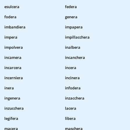
esulcera
federa
fodera
genera
imbandiera
impapera
impera
impillacchera
impolvera
inalbera
incamera
incanchera
incarcera
incera
incerniera
incinera
inera
infodera
ingenera
inzacchera
inzucchera
lacera
legifera
libera
macera
maschera