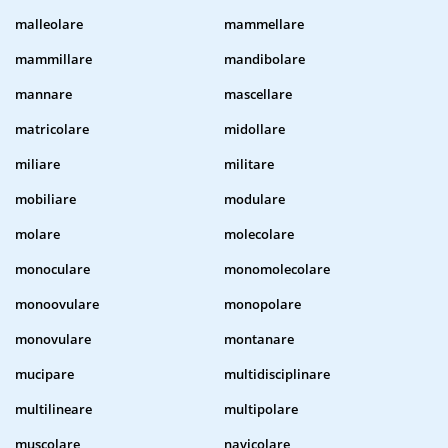
malleolare
mammellare
mammillare
mandibolare
mannare
mascellare
matricolare
midollare
miliare
militare
mobiliare
modulare
molare
molecolare
monoculare
monomolecolare
monoovulare
monopolare
monovulare
montanare
mucipare
multidisciplinare
multilineare
multipolare
muscolare
navicolare