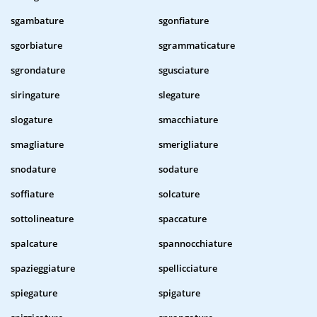
sgambature
sgonfiature
sgorbiature
sgrammaticature
sgrondature
sgusciature
siringature
slegature
slogature
smacchiature
smagliature
smerigliature
snodature
sodature
soffiature
solcature
sottolineature
spaccature
spalcature
spannocchiature
spazieggiature
spellicciature
spiegature
spigature