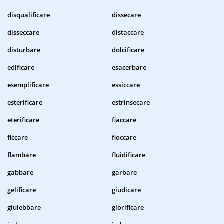
disqualificare
dissecare
disseccare
distaccare
disturbare
dolcificare
edificare
esacerbare
esemplificare
essiccare
esterificare
estrinsecare
eterificare
fiaccare
ficcare
fioccare
flambare
fluidificare
gabbare
garbare
gelificare
giudicare
giulebbare
glorificare