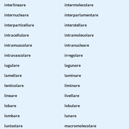
interlineare
intermolecolare
internucleare
interparlamentare
interparticellare
interstellare
intracellulare
intramolecolare
intramuscolare
intranucleare
intravascolare
irregolare
iugulare
lagunare
lamellare
laminare
lenticolare
liminare
lineare
livellare
lobare
lobulare
lombare
lunare
lunisolare
macromolecolare