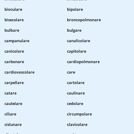
bioculare
bipolare
bisecolare
broncopolmonare
bulbare
bulgare
campanulare
canalicolare
canicolare
capitolare
carbonare
cardiopolmonare
cardiovascolare
care
carpellare
cartolare
catare
caulinare
cautelare
cedolare
ciliare
circumpolare
cislunare
clavicolare