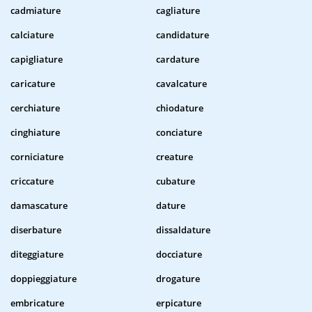
cadmiature
cagliature
calciature
candidature
capigliature
cardature
caricature
cavalcature
cerchiature
chiodature
cinghiature
conciature
corniciature
creature
criccature
cubature
damascature
dature
diserbature
dissaldature
diteggiature
docciature
doppieggiature
drogature
embricature
erpicature