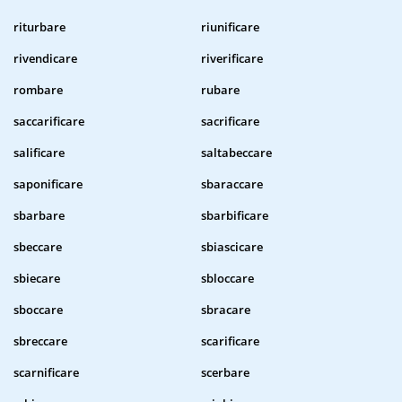
riturbare
riunificare
rivendicare
riverificare
rombare
rubare
saccarificare
sacrificare
salificare
saltabeccare
saponificare
sbaraccare
sbarbare
sbarbificare
sbeccare
sbiascicare
sbiecare
sbloccare
sboccare
sbracare
sbreccare
scarificare
scarnificare
scerbare