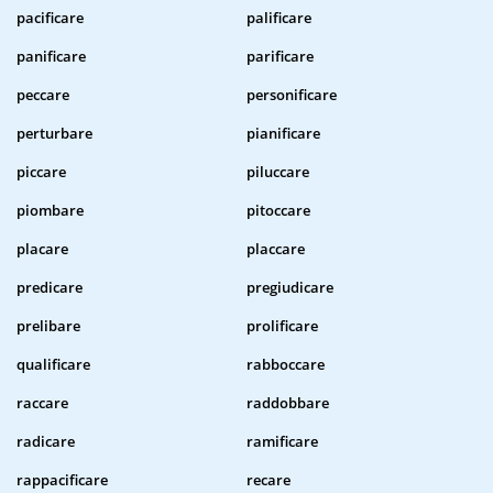
pacificare
palificare
panificare
parificare
peccare
personificare
perturbare
pianificare
piccare
piluccare
piombare
pitoccare
placare
placcare
predicare
pregiudicare
prelibare
prolificare
qualificare
rabboccare
raccare
raddobbare
radicare
ramificare
rappacificare
recare