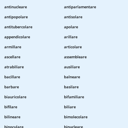
antinucleare
antiparlamentare
antipopolare
antisolare
antitubercolare
apolare
appendicolare
arillare
armillare
articolare
ascellare
assembleare
atrabiliare
ausiliare
bacillare
balneare
barbare
basilare
biauricolare
bifamiliare
bifilare
biliare
bilineare
bimolecolare
binoculare
binucleare