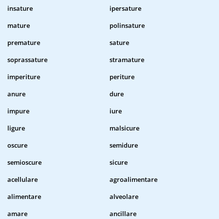
insature
ipersature
mature
polinsature
premature
sature
soprassature
stramature
imperiture
periture
anure
dure
impure
iure
ligure
malsicure
oscure
semidure
semioscure
sicure
acellulare
agroalimentare
alimentare
alveolare
amare
ancillare