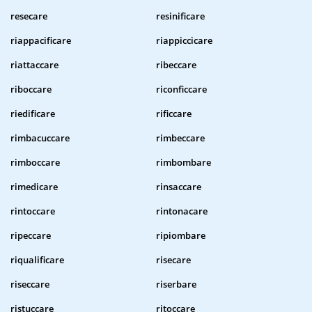
resecare
resinificare
riappacificare
riappiccicare
riattaccare
ribeccare
riboccare
riconficcare
riedificare
rificcare
rimbacuccare
rimbeccare
rimboccare
rimbombare
rimedicare
rinsaccare
rintoccare
rintonacare
ripeccare
ripiombare
riqualificare
risecare
riseccare
riserbare
ristuccare
ritoccare