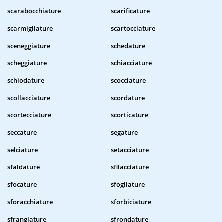
scarabocchiature
scarificature
scarmigliature
scartocciature
sceneggiature
schedature
scheggiature
schiacciature
schiodature
scocciature
scollacciature
scordature
scortecciature
scorticature
seccature
segature
selciature
setacciature
sfaldature
sfilacciature
sfocature
sfogliature
sforacchiature
sforbiciature
sfrangiature
sfrondature