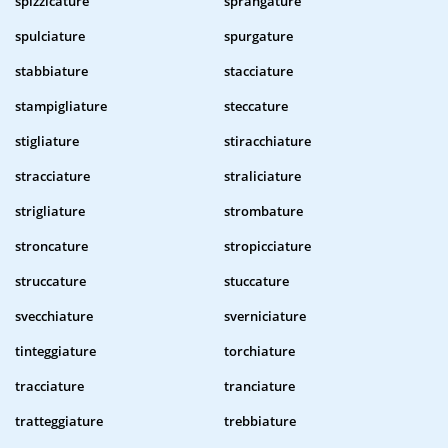
spizzicature
sprangature
spulciature
spurgature
stabbiature
stacciature
stampigliature
steccature
stigliature
stiracchiature
stracciature
straliciature
strigliature
strombature
stroncature
stropicciature
struccature
stuccature
svecchiature
sverniciature
tinteggiature
torchiature
tracciature
tranciature
tratteggiature
trebbiature