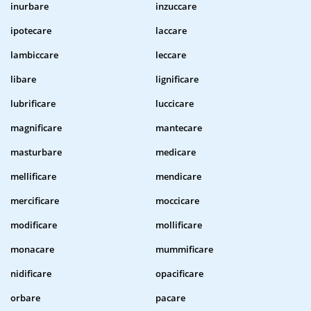
inurbare
inzuccare
ipotecare
laccare
lambiccare
leccare
libare
lignificare
lubrificare
luccicare
magnificare
mantecare
masturbare
medicare
mellificare
mendicare
mercificare
moccicare
modificare
mollificare
monacare
mummificare
nidificare
opacificare
orbare
pacare