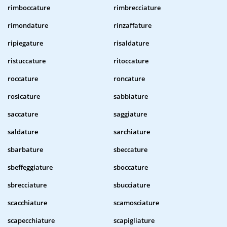
rimboccature
rimbrecciature
rimondature
rinzaffature
ripiegature
risaldature
ristuccature
ritoccature
roccature
roncature
rosicature
sabbiature
saccature
saggiature
saldature
sarchiature
sbarbature
sbeccature
sbeffeggiature
sboccature
sbrecciature
sbucciature
scacchiature
scamosciature
scapecchiature
scapigliature