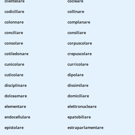
clientelare
cocleare
codicillare
collinare
colonnare
complanare
conciliare
consiliare
consolare
corpuscolare
cotiledonare
crepuscolare
cunicolare
curricolare
cuticolare
dipolare
disciplinare
dissimilare
dolceamare
domiciliare
elementare
elettronucleare
endocellulare
epatobiliare
epistolare
estraparlamentare