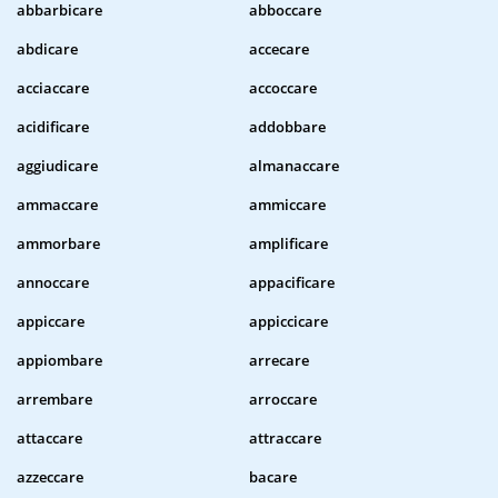
abbarbicare
abboccare
abdicare
accecare
acciaccare
accoccare
acidificare
addobbare
aggiudicare
almanaccare
ammaccare
ammiccare
ammorbare
amplificare
annoccare
appacificare
appiccare
appiccicare
appiombare
arrecare
arrembare
arroccare
attaccare
attraccare
azzeccare
bacare