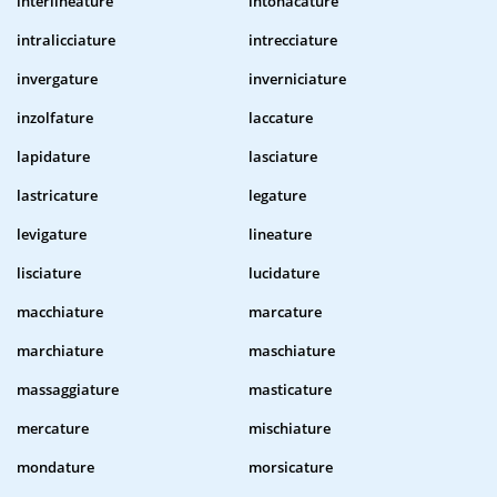
interlineature
intonacature
intralicciature
intrecciature
invergature
inverniciature
inzolfature
laccature
lapidature
lasciature
lastricature
legature
levigature
lineature
lisciature
lucidature
macchiature
marcature
marchiature
maschiature
massaggiature
masticature
mercature
mischiature
mondature
morsicature