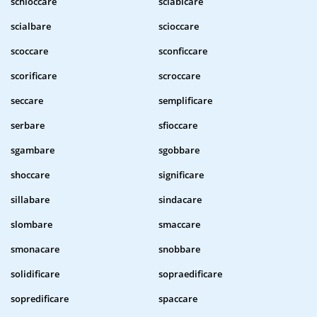
schioccare
sciabicare
scialbare
scioccare
scoccare
sconficcare
scorificare
scroccare
seccare
semplificare
serbare
sfioccare
sgambare
sgobbare
shoccare
significare
sillabare
sindacare
slombare
smaccare
smonacare
snobbare
solidificare
sopraedificare
sopredificare
spaccare