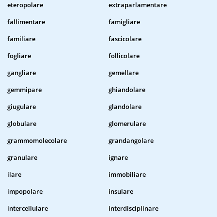
eteropolare
extraparlamentare
fallimentare
famigliare
familiare
fascicolare
fogliare
follicolare
gangliare
gemellare
gemmipare
ghiandolare
giugulare
glandolare
globulare
glomerulare
grammomolecolare
grandangolare
granulare
ignare
ilare
immobiliare
impopolare
insulare
intercellulare
interdisciplinare