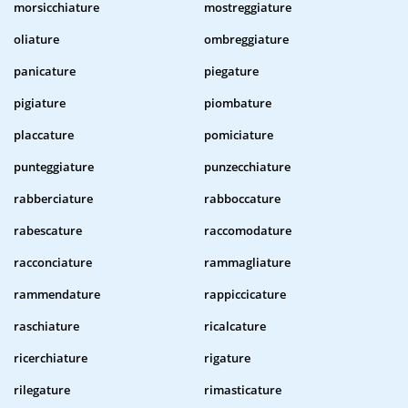
morsicchiature
mostreggiature
oliature
ombreggiature
panicature
piegature
pigiature
piombature
placcature
pomiciature
punteggiature
punzecchiature
rabberciature
rabboccature
rabescature
raccomodature
racconciature
rammagliature
rammendature
rappiccicature
raschiature
ricalcature
ricerchiature
rigature
rilegature
rimasticature