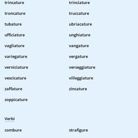
trincature
trinciature
troncature
truccature
tubature
ubriacature
ufficiature
unghiature
vagliature
vangature
variegature
vergature
verniciature
verseggiature
vescicature
villeggiature
zaffature
zincature
zoppicature
Verbi
combure
strafigure