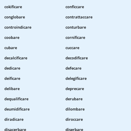
cokificare
conficcare
conglobare
contrattaccare
controindicare
conturbare
coobare
cornificare
cubare
cuccare
decalcificare
decodificare
dedicare
defecare
deificare
delegificare
delibare
deprecare
dequalificare
derubare
deumidificare
dilombare
diradicare
diroccare
disacerbare
diserbare