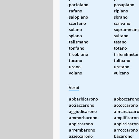
portolano
posapiano
rafano
ripiano
salopiano
sbrano
scorfano
scrivano
solano
sopramman
spiano
sultano
talismano
tetano
tonfano
totano
trebbiano
trifenilmeta
tucano
tulipano
urano
uretano
volano
vulcano
Verbi
abbarbicarono
abboccaron
acciaccarono
accoccarono
aggiudicarono
almanaccar
ammorbarono
amplificaro
appiccarono
appiccicaro
arrembarono
arroccarono
azzeccarono
bacarono