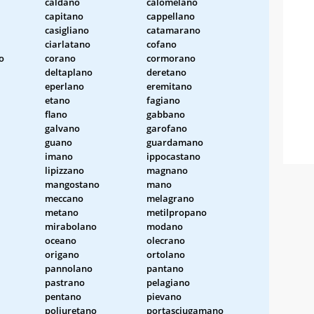
caldano
calomelano
capitano
cappellano
casigliano
catamarano
ciarlatano
cofano
o
corano
cormorano
deltaplano
deretano
eperlano
eremitano
etano
fagiano
flano
gabbano
galvano
garofano
guano
guardamano
imano
ippocastano
lipizzano
magnano
mangostano
mano
meccano
melagrano
metano
metilpropano
mirabolano
modano
oceano
olecrano
origano
ortolano
pannolano
pantano
pastrano
pelagiano
pentano
pievano
poliuretano
portasciugamano