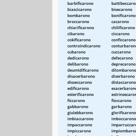
barbificarono
battibeccar
biascicarono
bisecarono
bombarono
bonificarono
broccarono
cacarono
chiarificarono
chilificarono
cibarono
ciccarono
cokificarono
conficcarono
controindicarono
conturbaron
cubarono
cuccarono
dedicarono
defecarono
delibarono
deprecarono
deumidificarono
dilombaron
disacerbarono
diserbarono
disseccarono
distaccarono
edificarono
esacerbaron
esterificarono
estrinsecaro
ficcarono
fioccarono
gabbarono
garbarono
giulebbarono
glorificarono
imbiaccarono
imboccaron
impaccarono
imparruccar
impiccarono
impiombaro