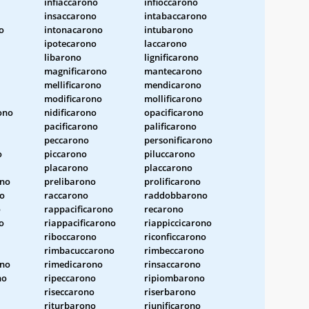
infiaccarono
infioccarono
insaccarono
intabaccarono
o
intonacarono
intubarono
ipotecarono
laccarono
libarono
lignificarono
magnificarono
mantecarono
mellificarono
mendicarono
modificarono
mollificarono
ono
nidificarono
opacificarono
pacificarono
palificarono
peccarono
personificarono
o
piccarono
piluccarono
placarono
placcarono
ono
prelibarono
prolificarono
o
raccarono
raddobbarono
o
rappacificarono
recarono
o
riappacificarono
riappiccicarono
riboccarono
riconficcarono
rimbacuccarono
rimbeccarono
no
rimedicarono
rinsaccarono
no
ripeccarono
ripiombarono
riseccarono
riserbarono
riturbarono
riunificarono