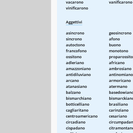
vacarono
vanificarono
vinificarono
Aggettivi
asincrono
geosincrono
sincrono
afono
autoctono
buono
francofono
monotono
ossitono
proparossit
adleriano
africano
amazzoniano
ambrosiano
antidiluviano
antinomiano
arcano
armoricano
atanasiano
atermano
balzano
basedowian
bismarchiano
bismarckian
botticelliano
brasiliano
cagliaritano
carinziano
centroamericano
cesariano
circadiano
circumpada
cispadano
citramontan