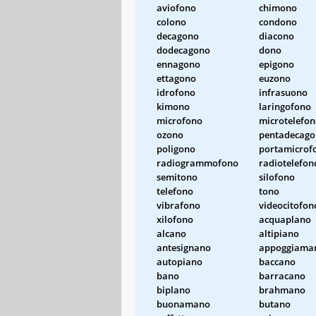
aviofono
chimono
colono
condono
decagono
diacono
dodecagono
dono
ennagono
epigono
ettagono
euzono
idrofono
infrasuono
kimono
laringofono
microfono
microtelefo
ozono
pentadecag
poligono
portamicrof
radiogrammofono
radiotelefon
semitono
silofono
telefono
tono
vibrafono
videocitofon
xilofono
acquaplano
alcano
altipiano
antesignano
appoggiama
autopiano
baccano
bano
barracano
biplano
brahmano
buonamano
butano