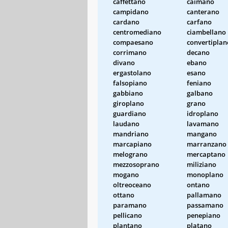
caffettano
caimano
campidano
canterano
cardano
carfano
centromediano
ciambellano
compaesano
convertiplan
corrimano
decano
divano
ebano
ergastolano
esano
falsopiano
feniano
gabbiano
galbano
giroplano
grano
guardiano
idroplano
laudano
lavamano
mandriano
mangano
marcapiano
marranzano
melograno
mercaptano
mezzosoprano
miliziano
mogano
monoplano
oltreoceano
ontano
ottano
pallamano
paramano
passamano
pellicano
penepiano
plantano
platano