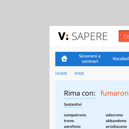
SAPERE
Sinonimi e
Vocabol
contrari
HOME
RIME
Rima con:
fumaron
Sostantivi
compatrono
odocrono
trono
abbandono
aerofono
arcidiacono