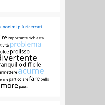
 sinonimi più ricercati
ire
importante
richiesta
problema
tività
prolisso
olce
divertente
ranquillo
difficile
acume
ermettere
fare
particolare
bello
nerme
amore
paura