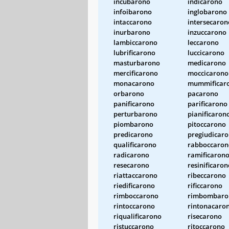
incubarono
indicarono
infoibarono
inglobarono
intaccarono
intersecaron
inurbarono
inzuccarono
lambiccarono
leccarono
lubrificarono
luccicarono
masturbarono
medicarono
mercificarono
moccicarono
monacarono
mummificar
orbarono
pacarono
panificarono
parificarono
perturbarono
pianificaron
piombarono
pitoccarono
predicarono
pregiudicar
qualificarono
rabboccaron
radicarono
ramificaron
resecarono
resinificaron
riattaccarono
ribeccarono
riedificarono
rificcarono
rimboccarono
rimbombaro
rintoccarono
rintonacaro
riqualificarono
risecarono
ristuccarono
ritoccarono