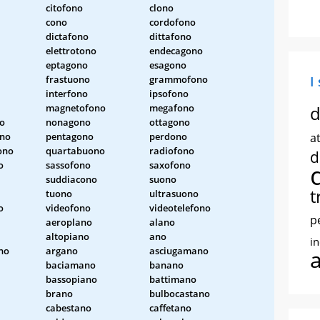
citofono
clono
cono
cordofono
dictafono
dittafono
elettrotono
endecagono
eptagono
esagono
frastuono
grammofono
I
interfono
ipsofono
magnetofono
megafono
d
no
nonagono
ottagono
ono
pentagono
perdono
at
ono
quartabuono
radiofono
d
o
sassofono
saxofono
suddiacono
suono
t
tuono
ultrasuono
o
videofono
videotelefono
p
aeroplano
alano
altopiano
ano
i
no
argano
asciugamano
baciamano
banano
bassopiano
battimano
brano
bulbocastano
cabestano
caffetano