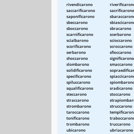
rivendicarono
riverificaron
saccarificarono
sacrificaron
saponificarono
sbaraccaron
sbeccarono
sbiascicaron
sboccarono
sbracarono
scarnificarono
scerbarono
scialbarono
scioccarono
scorificarono
scroccarono
serbarono
sfioccarono
shoccarono
significarono
slombarono
smaccarono
solidificarono
sopraedifica
specificarono
spiaccicaron
spiluccarono
spiombaron
squalificarono
sradicarono
steccarono
stoccarono
straccarono
strapiombar
strombarono
struccarono
taroccarono
tempificaro
tonificarono
traboccaron
trombarono
truccarono
ubicarono
ubriacarono