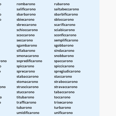
o
rombarono
rubarono
o
salificarono
saltabeccarono
o
sbarbarono
sbarbificarono
o
sbiecarono
sbloccarono
sbreccarono
scarificarono
schioccarono
sciabicarono
scoccarono
sconficcarono
seccarono
semplificarono
sgambarono
sgobbarono
sillabarono
sindacarono
smonacarono
snobbarono
rono
sopredificarono
spaccarono
o
spiccarono
spiccicarono
o
sprecarono
spregiudicarono
stabaccarono
staccarono
stomacarono
straboccarono
ono
strascicarono
stravaccarono
stuccarono
tabaccarono
no
titubarono
toccarono
o
trafficarono
trisecarono
tubarono
turbarono
umidificarono
unificarono