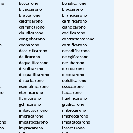
ono
beccarono
beneficarono
bivaccarono
bloccarono
braccarono
brancicarono
calcificarono
carnificarono
chimificarono
ciancicarono
claudicarono
codificarono
conglobarono
contrattaccarono
o
coobarono
cornificarono
decalcificarono
decodificarono
deificarono
delegificarono
dequalificarono
derubarono
o
diradicarono
diroccarono
disqualificarono
dissecarono
disturbarono
dolcificarono
o
esemplificarono
essiccarono
no
eterificarono
fiaccarono
flambarono
fluidificarono
gelificarono
giudicarono
imbacuccarono
imbeccarono
o
imbracarono
imbroccarono
ono
impasticcarono
impataccarono
no
imprecarono
incoccarono