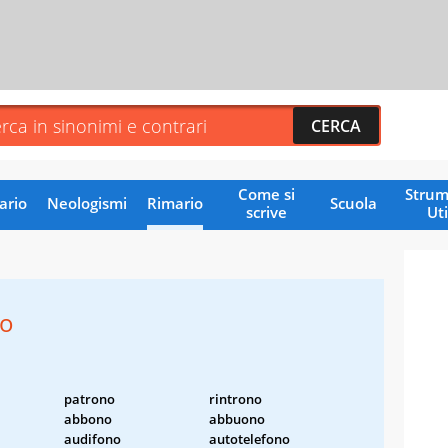
Come si
Strum
ario
Neologismi
Rimario
Scuola
scrive
Uti
o
patrono
rintrono
abbono
abbuono
audifono
autotelefono