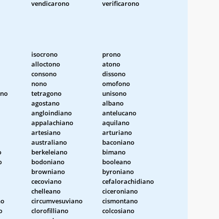
vendicarono
verificarono
isocrono
prono
alloctono
atono
consono
dissono
nono
omofono
ono
tetragono
unisono
agostano
albano
angloindiano
antelucano
appalachiano
aquilano
artesiano
arturiano
australiano
baconiano
o
berkeleiano
bimano
o
bodoniano
booleano
browniano
byroniano
cecoviano
cefalorachidiano
chelleano
ciceroniano
no
circumvesuviano
cismontano
o
clorofilliano
colcosiano