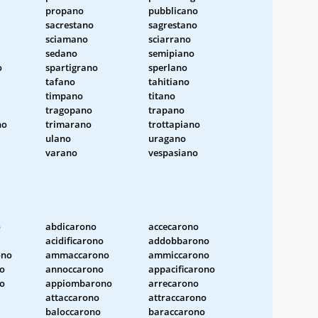
propano
pubblicano
sacrestano
sagrestano
sciamano
sciarrano
sedano
semipiano
o
spartigrano
sperlano
tafano
tahitiano
timpano
titano
tragopano
trapano
no
trimarano
trottapiano
ulano
uragano
varano
vespasiano
o
abdicarono
accecarono
acidificarono
addobbarono
ono
ammaccarono
ammiccarono
no
annoccarono
appacificarono
no
appiombarono
arrecarono
attaccarono
attraccarono
baloccarono
baraccarono