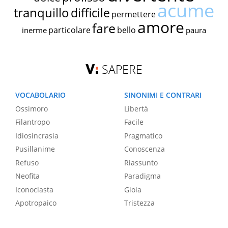
acume
tranquillo
difficile
permettere
amore
fare
particolare
bello
inerme
paura
SAPERE
VOCABOLARIO
SINONIMI E CONTRARI
Ossimoro
Libertà
Filantropo
Facile
Idiosincrasia
Pragmatico
Pusillanime
Conoscenza
Refuso
Riassunto
Neofita
Paradigma
Iconoclasta
Gioia
Apotropaico
Tristezza