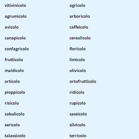
vitivinicolo
agricolo
agrumicolo
arboricolo
avicolo
caffeicolo
canapicolo
cerealicolo
confagricolo
floricolo
frutticolo
limicolo
maidicolo
olivicolo
orticolo
ortofrutticolo
pioppicolo
ridicolo
risicolo
rupicolo
sabulicolo
sassicolo
sericolo
silvicolo
talassicolo
terricolo