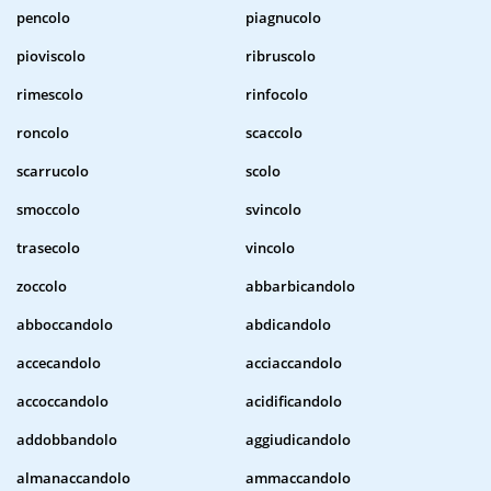
pencolo
piagnucolo
pioviscolo
ribruscolo
rimescolo
rinfocolo
roncolo
scaccolo
scarrucolo
scolo
smoccolo
svincolo
trasecolo
vincolo
zoccolo
abbarbicandolo
abboccandolo
abdicandolo
accecandolo
acciaccandolo
accoccandolo
acidificandolo
addobbandolo
aggiudicandolo
almanaccandolo
ammaccandolo