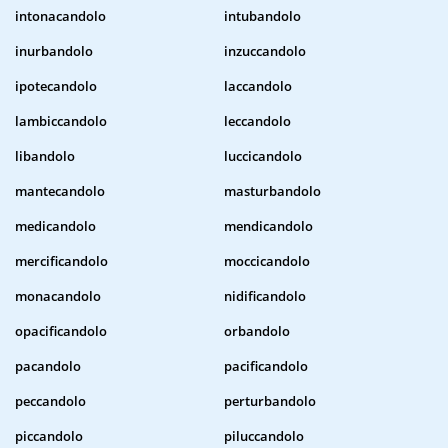
intonacandolo
intubandolo
inurbandolo
inzuccandolo
ipotecandolo
laccandolo
lambiccandolo
leccandolo
libandolo
luccicandolo
mantecandolo
masturbandolo
medicandolo
mendicandolo
mercificandolo
moccicandolo
monacandolo
nidificandolo
opacificandolo
orbandolo
pacandolo
pacificandolo
peccandolo
perturbandolo
piccandolo
piluccandolo