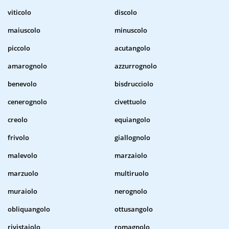
viticolo
discolo
maiuscolo
minuscolo
piccolo
acutangolo
amarognolo
azzurrognolo
benevolo
bisdrucciolo
cenerognolo
civettuolo
creolo
equiangolo
frivolo
giallognolo
malevolo
marzaiolo
marzuolo
multiruolo
muraiolo
nerognolo
obliquangolo
ottusangolo
rivistaiolo
romagnolo