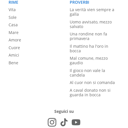
RIME
PROVERBI
Vita
La verità vien sempre a
galla
Sole
Uomo avvisato, mezzo
Casa
salvato
Mare
Una rondine non fa
primavera
Amore
Il mattino ha l'oro in
Cuore
bocca
Amici
Mal comune, mezzo
Bene
gaudio
Il gioco non vale la
candela
Al cuor non si comanda
A caval donato non si
guarda in bocca
Seguici su