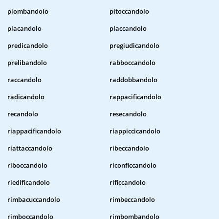
piombandolo
pitoccandolo
placandolo
placcandolo
predicandolo
pregiudicandolo
prelibandolo
rabboccandolo
raccandolo
raddobbandolo
radicandolo
rappacificandolo
recandolo
resecandolo
riappacificandolo
riappiccicandolo
riattaccandolo
ribeccandolo
riboccandolo
riconficcandolo
riedificandolo
rificcandolo
rimbacuccandolo
rimbeccandolo
rimboccandolo
rimbombandolo