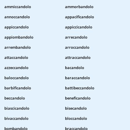
ammiccandolo
ammorbandolo
annoccandolo
appacificandolo
appiccandolo
appiccicandolo
appiombandolo
arrecandolo
arrembandolo
arroccandolo
attaccandolo
attraccandolo
azzeccandolo
bacandolo
baloccandolo
baraccandolo
barbificandolo
battibeccandolo
beccandolo
beneficandolo
biascicandolo
bisecandolo
bivaccandolo
bloccandolo
bombandolo
braccandolo