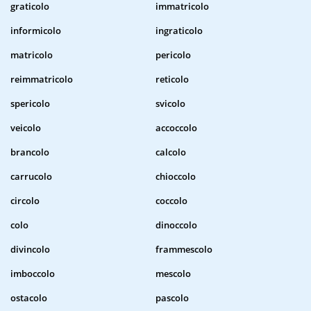
graticolo
immatricolo
informicolo
ingraticolo
matricolo
pericolo
reimmatricolo
reticolo
spericolo
svicolo
veicolo
accoccolo
brancolo
calcolo
carrucolo
chioccolo
circolo
coccolo
colo
dinoccolo
divincolo
frammescolo
imboccolo
mescolo
ostacolo
pascolo