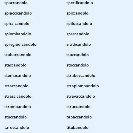
spaccandolo
specificandolo
spiaccicandolo
spiccandolo
spiccicandolo
spiluccandolo
spiombandolo
sprecandolo
spregiudicandolo
sradicandolo
stabaccandolo
staccandolo
steccandolo
stoccandolo
stomacandolo
straboccandolo
straccandolo
strapiombandolo
strascicandolo
stravaccandolo
strombandolo
struccandolo
stuccandolo
tabaccandolo
taroccandolo
titubandolo