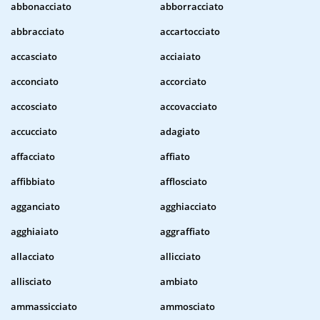
abbonacciato
abborracciato
abbracciato
accartocciato
accasciato
acciaiato
acconciato
accorciato
accosciato
accovacciato
accucciato
adagiato
affacciato
affiato
affibbiato
afflosciato
agganciato
agghiacciato
agghiaiato
aggraffiato
allacciato
allicciato
allisciato
ambiato
ammassicciato
ammosciato