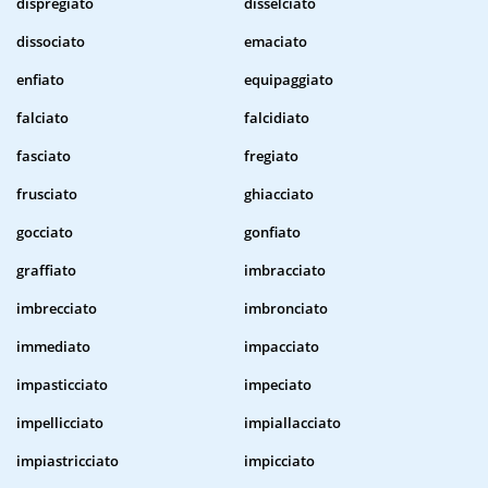
dispregiato
disselciato
dissociato
emaciato
enfiato
equipaggiato
falciato
falcidiato
fasciato
fregiato
frusciato
ghiacciato
gocciato
gonfiato
graffiato
imbracciato
imbrecciato
imbronciato
immediato
impacciato
impasticciato
impeciato
impellicciato
impiallacciato
impiastricciato
impicciato