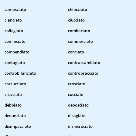
camosciato
chiocciato
cianciato
ciucciato
collegiato
combaciato
cominciato
commerciato
compendiato
conciato
contagiato
contraccambiato
controbilanciato
controbracciato
corrucciato
crosciato
crucciato
cucciato
debbiato
debosciato
denunciato
disagiato
disimpacciato
disincrociato