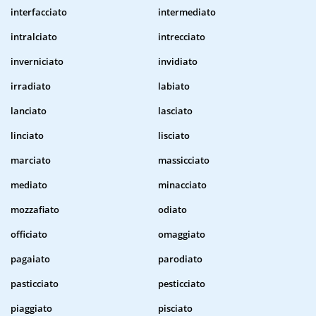
interfacciato
intermediato
intralciato
intrecciato
inverniciato
invidiato
irradiato
labiato
lanciato
lasciato
linciato
lisciato
marciato
massicciato
mediato
minacciato
mozzafiato
odiato
officiato
omaggiato
pagaiato
parodiato
pasticciato
pesticciato
piaggiato
pisciato