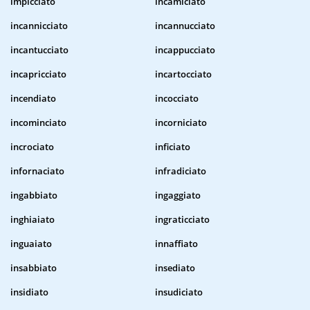
impicciato
incamiciato
incannicciato
incannucciato
incantucciato
incappucciato
incapricciato
incartocciato
incendiato
incocciato
incominciato
incorniciato
incrociato
inficiato
infornaciato
infradiciato
ingabbiato
ingaggiato
inghiaiato
ingraticciato
inguaiato
innaffiato
insabbiato
insediato
insidiato
insudiciato