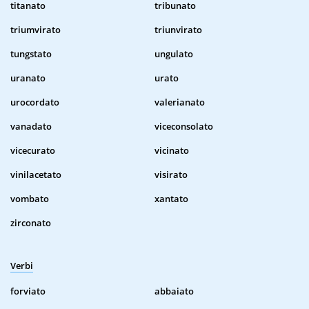
titanato
tribunato
triumvirato
triunvirato
tungstato
ungulato
uranato
urato
urocordato
valerianato
vanadato
viceconsolato
vicecurato
vicinato
vinilacetato
visirato
vombato
xantato
zirconato
Verbi
forviato
abbaiato