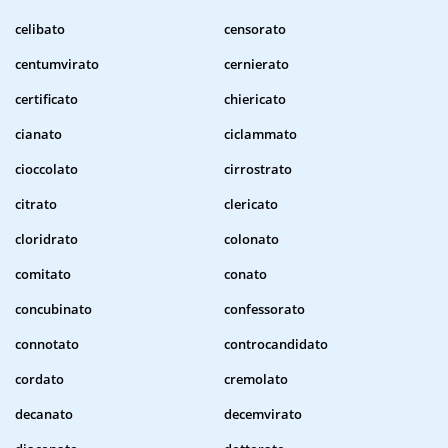
celibato
censorato
centumvirato
cernierato
certificato
chiericato
cianato
ciclammato
cioccolato
cirrostrato
citrato
clericato
cloridrato
colonato
comitato
conato
concubinato
confessorato
connotato
controcandidato
cordato
cremolato
decanato
decemvirato