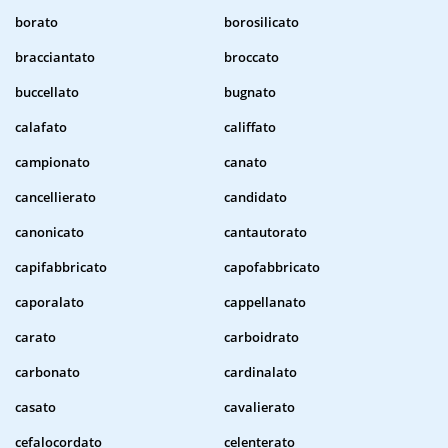
borato
borosilicato
bracciantato
broccato
buccellato
bugnato
calafato
califfato
campionato
canato
cancellierato
candidato
canonicato
cantautorato
capifabbricato
capofabbricato
caporalato
cappellanato
carato
carboidrato
carbonato
cardinalato
casato
cavalierato
cefalocordato
celenterato