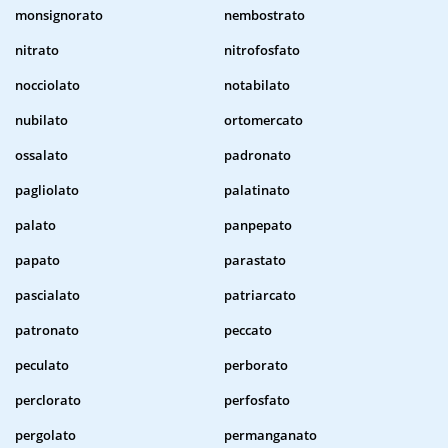
monsignorato
nembostrato
nitrato
nitrofosfato
nocciolato
notabilato
nubilato
ortomercato
ossalato
padronato
pagliolato
palatinato
palato
panpepato
papato
parastato
pascialato
patriarcato
patronato
peccato
peculato
perborato
perclorato
perfosfato
pergolato
permanganato