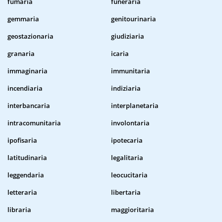
fumaria
funeraria
gemmaria
genitourinaria
geostazionaria
giudiziaria
granaria
icaria
immaginaria
immunitaria
incendiaria
indiziaria
interbancaria
interplanetaria
intracomunitaria
involontaria
ipofisaria
ipotecaria
latitudinaria
legalitaria
leggendaria
leocucitaria
letteraria
libertaria
libraria
maggioritaria