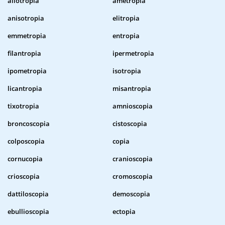
allotropia
ametropia
anisotropia
elitropia
emmetropia
entropia
filantropia
ipermetropia
ipometropia
isotropia
licantropia
misantropia
tixotropia
amnioscopia
broncoscopia
cistoscopia
colposcopia
copia
cornucopia
cranioscopia
crioscopia
cromoscopia
dattiloscopia
demoscopia
ebullioscopia
ectopia