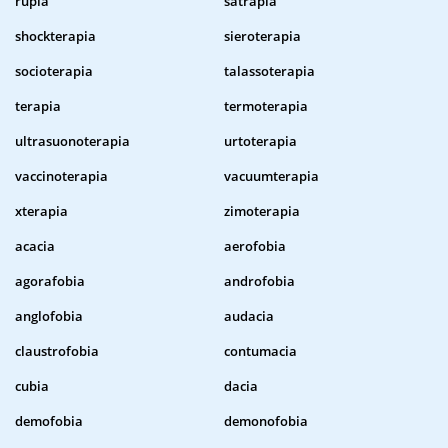
rupia
satrapia
shockterapia
sieroterapia
socioterapia
talassoterapia
terapia
termoterapia
ultrasuonoterapia
urtoterapia
vaccinoterapia
vacuumterapia
xterapia
zimoterapia
acacia
aerofobia
agorafobia
androfobia
anglofobia
audacia
claustrofobia
contumacia
cubia
dacia
demofobia
demonofobia