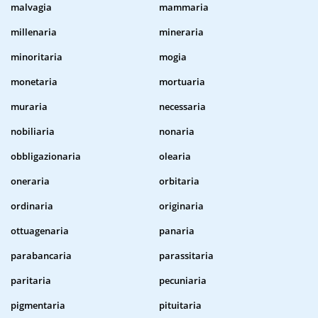
malvagia
mammaria
millenaria
mineraria
minoritaria
mogia
monetaria
mortuaria
muraria
necessaria
nobiliaria
nonaria
obbligazionaria
olearia
oneraria
orbitaria
ordinaria
originaria
ottuagenaria
panaria
parabancaria
parassitaria
paritaria
pecuniaria
pigmentaria
pituitaria