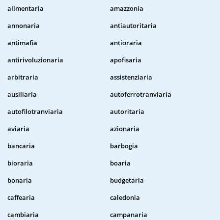
alimentaria
amazzonia
annonaria
antiautoritaria
antimafia
antioraria
antirivoluzionaria
apofisaria
arbitraria
assistenziaria
ausiliaria
autoferrotranviaria
autofilotranviaria
autoritaria
aviaria
azionaria
bancaria
barbogia
bioraria
boaria
bonaria
budgetaria
caffearia
caledonia
cambiaria
campanaria