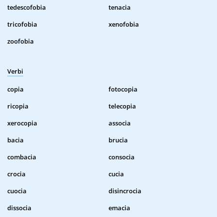
tedescofobia
tenacia
tricofobia
xenofobia
zoofobia
Verbi
copia
fotocopia
ricopia
telecopia
xerocopia
associa
bacia
brucia
combacia
consocia
crocia
cucia
cuocia
disincrocia
dissocia
emacia