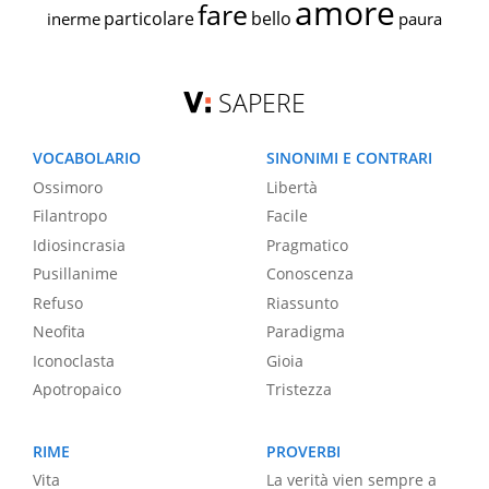
amore
fare
particolare
bello
inerme
paura
SAPERE
VOCABOLARIO
SINONIMI E CONTRARI
Ossimoro
Libertà
Filantropo
Facile
Idiosincrasia
Pragmatico
Pusillanime
Conoscenza
Refuso
Riassunto
Neofita
Paradigma
Iconoclasta
Gioia
Apotropaico
Tristezza
RIME
PROVERBI
Vita
La verità vien sempre a