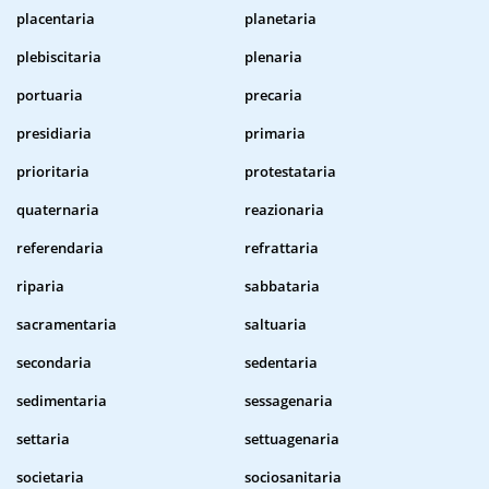
placentaria
planetaria
plebiscitaria
plenaria
portuaria
precaria
presidiaria
primaria
prioritaria
protestataria
quaternaria
reazionaria
referendaria
refrattaria
riparia
sabbataria
sacramentaria
saltuaria
secondaria
sedentaria
sedimentaria
sessagenaria
settaria
settuagenaria
societaria
sociosanitaria