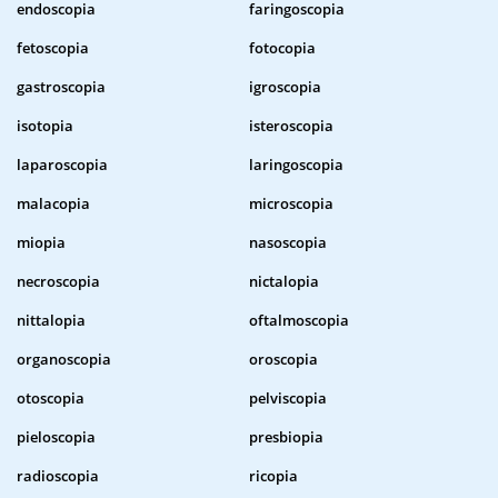
endoscopia
faringoscopia
fetoscopia
fotocopia
gastroscopia
igroscopia
isotopia
isteroscopia
laparoscopia
laringoscopia
malacopia
microscopia
miopia
nasoscopia
necroscopia
nictalopia
nittalopia
oftalmoscopia
organoscopia
oroscopia
otoscopia
pelviscopia
pieloscopia
presbiopia
radioscopia
ricopia