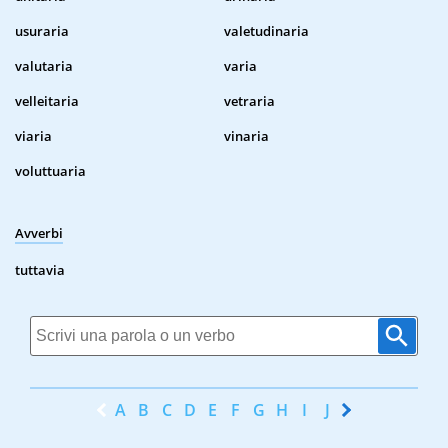
usuraria
valetudinaria
valutaria
varia
velleitaria
vetraria
viaria
vinaria
voluttuaria
Avverbi
tuttavia
A
B
C
D
E
F
G
H
I
J
K
L
M
N