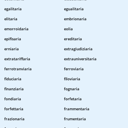
egalitaria
egualitaria
elitaria
embrionaria
emorroidaria
eolia
epifisaria
ereditaria
erniaria
extragiudiziaria
extratariffaria
extrauniversitaria
ferrotranviaria
ferroviaria
fiduciaria
filoviaria
finanziaria
fognaria
fondiaria
forfetaria
forfettaria
frammentaria
frazionaria
frumentaria