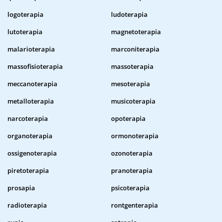
logoterapia
ludoterapia
lutoterapia
magnetoterapia
malarioterapia
marconiterapia
massofisioterapia
massoterapia
meccanoterapia
mesoterapia
metalloterapia
musicoterapia
narcoterapia
opoterapia
organoterapia
ormonoterapia
ossigenoterapia
ozonoterapia
piretoterapia
pranoterapia
prosapia
psicoterapia
radioterapia
rontgenterapia