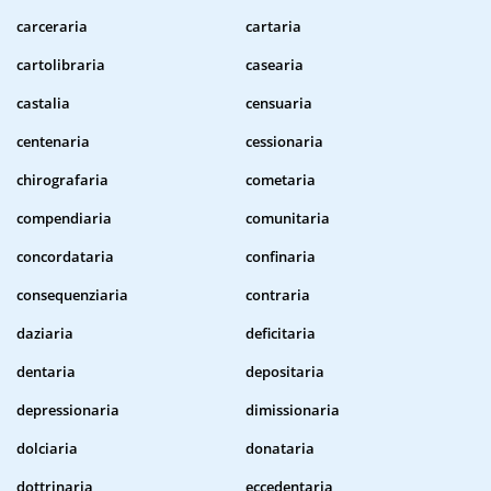
carceraria
cartaria
cartolibraria
casearia
castalia
censuaria
centenaria
cessionaria
chirografaria
cometaria
compendiaria
comunitaria
concordataria
confinaria
consequenziaria
contraria
daziaria
deficitaria
dentaria
depositaria
depressionaria
dimissionaria
dolciaria
donataria
dottrinaria
eccedentaria