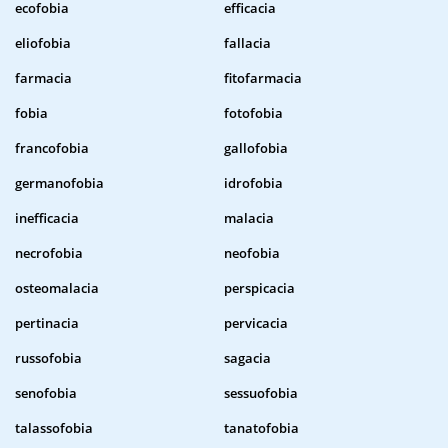
ecofobia
efficacia
eliofobia
fallacia
farmacia
fitofarmacia
fobia
fotofobia
francofobia
gallofobia
germanofobia
idrofobia
inefficacia
malacia
necrofobia
neofobia
osteomalacia
perspicacia
pertinacia
pervicacia
russofobia
sagacia
senofobia
sessuofobia
talassofobia
tanatofobia