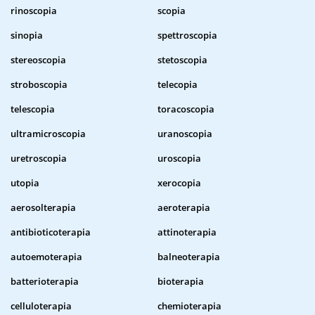
rinoscopia
scopia
sinopia
spettroscopia
stereoscopia
stetoscopia
stroboscopia
telecopia
telescopia
toracoscopia
ultramicroscopia
uranoscopia
uretroscopia
uroscopia
utopia
xerocopia
aerosolterapia
aeroterapia
antibioticoterapia
attinoterapia
autoemoterapia
balneoterapia
batterioterapia
bioterapia
celluloterapia
chemioterapia