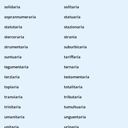
solidaria
solitaria
soprannumeraria
statuaria
statutaria
stazionaria
stercoraria
strania
strumentaria
suburbicaria
suntuaria
tariffaria
tegumentaria
ternaria
terziaria
testamentaria
topiaria
totalitaria
tranviaria
tributaria
trinitaria
tumultuaria
umanitaria
unguentaria
unitaria
urinaria