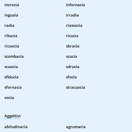
incrocia
infornacia
inguaia
irradia
radia
riassocia
ribacia
ricucia
ricuocia
sbracia
scombacia
scucia
scuocia
sdrucia
sfiducia
sfocia
sfornacia
stracuocia
vocia
Aggettivi
abitudinaria
agrumaria