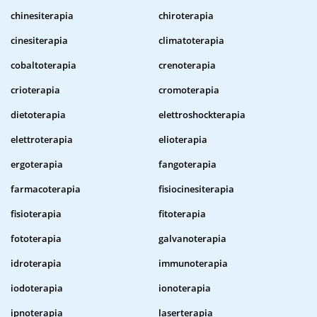
chinesiterapia
chiroterapia
cinesiterapia
climatoterapia
cobaltoterapia
crenoterapia
crioterapia
cromoterapia
dietoterapia
elettroshockterapia
elettroterapia
elioterapia
ergoterapia
fangoterapia
farmacoterapia
fisiocinesiterapia
fisioterapia
fitoterapia
fototerapia
galvanoterapia
idroterapia
immunoterapia
iodoterapia
ionoterapia
ipnoterapia
laserterapia