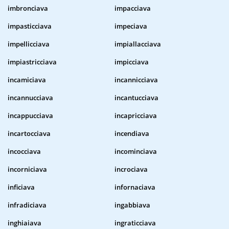
imbronciava
impacciava
impasticciava
impeciava
impellicciava
impiallacciava
impiastricciava
impicciava
incamiciava
incannicciava
incannucciava
incantucciava
incappucciava
incapricciava
incartocciava
incendiava
incocciava
incominciava
incorniciava
incrociava
inficiava
infornaciava
infradiciava
ingabbiava
inghiaiava
ingraticciava