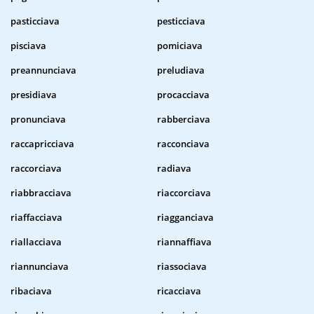
pasticciava
pesticciava
pisciava
pomiciava
preannunciava
preludiava
presidiava
procacciava
pronunciava
rabberciava
raccapricciava
racconciava
raccorciava
radiava
riabbracciava
riaccorciava
riaffacciava
riagganciava
riallacciava
riannaffiava
riannunciava
riassociava
ribaciava
ricacciava