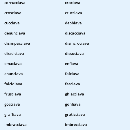
corrucciava
crociava
crosciava
crucciava
cucciava
debbiava
denunciava
discacciava
disimpacciava
disincrociava
disselciava
dissociava
emaciava
enfiava
enunciava
falciava
falcidiava
fasciava
frusciava
ghiacciava
gocciava
gonfiava
graffiava
graticciava
imbracciava
imbrecciava