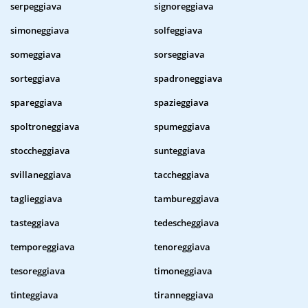
serpeggiava
signoreggiava
simoneggiava
solfeggiava
someggiava
sorseggiava
sorteggiava
spadroneggiava
spareggiava
spazieggiava
spoltroneggiava
spumeggiava
stoccheggiava
sunteggiava
svillaneggiava
taccheggiava
taglieggiava
tambureggiava
tasteggiava
tedescheggiava
temporeggiava
tenoreggiava
tesoreggiava
timoneggiava
tinteggiava
tiranneggiava