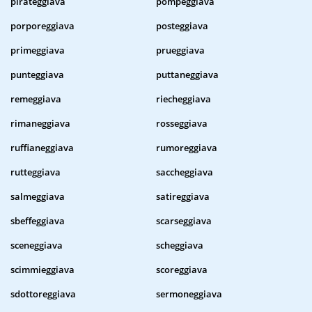
pirateggiava
pompeggiava
porporeggiava
posteggiava
primeggiava
prueggiava
punteggiava
puttaneggiava
remeggiava
riecheggiava
rimaneggiava
rosseggiava
ruffianeggiava
rumoreggiava
rutteggiava
saccheggiava
salmeggiava
satireggiava
sbeffeggiava
scarseggiava
sceneggiava
scheggiava
scimmieggiava
scoreggiava
sdottoreggiava
sermoneggiava