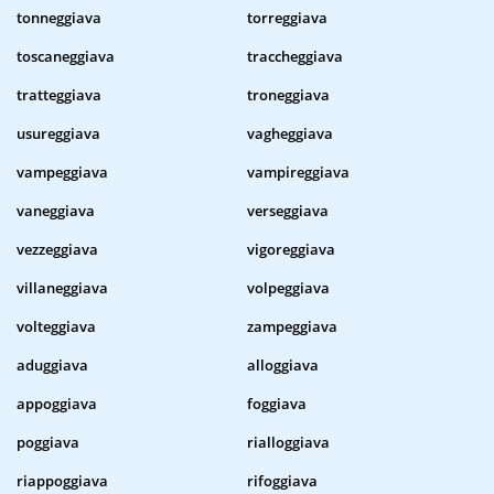
tonneggiava
torreggiava
toscaneggiava
traccheggiava
tratteggiava
troneggiava
usureggiava
vagheggiava
vampeggiava
vampireggiava
vaneggiava
verseggiava
vezzeggiava
vigoreggiava
villaneggiava
volpeggiava
volteggiava
zampeggiava
aduggiava
alloggiava
appoggiava
foggiava
poggiava
rialloggiava
riappoggiava
rifoggiava