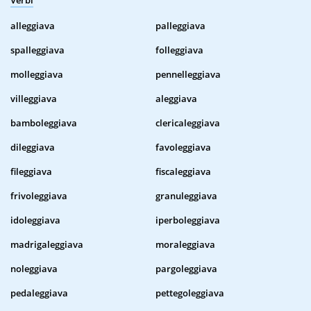
Verbi
alleggiava
palleggiava
spalleggiava
folleggiava
molleggiava
pennelleggiava
villeggiava
aleggiava
bamboleggiava
clericaleggiava
dileggiava
favoleggiava
fileggiava
fiscaleggiava
frivoleggiava
granuleggiava
idoleggiava
iperboleggiava
madrigaleggiava
moraleggiava
noleggiava
pargoleggiava
pedaleggiava
pettegoleggiava