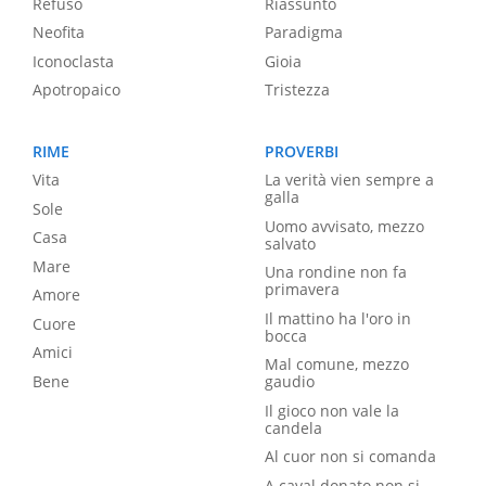
Refuso
Riassunto
Neofita
Paradigma
Iconoclasta
Gioia
Apotropaico
Tristezza
RIME
PROVERBI
Vita
La verità vien sempre a
galla
Sole
Uomo avvisato, mezzo
Casa
salvato
Mare
Una rondine non fa
primavera
Amore
Il mattino ha l'oro in
Cuore
bocca
Amici
Mal comune, mezzo
Bene
gaudio
Il gioco non vale la
candela
Al cuor non si comanda
A caval donato non si