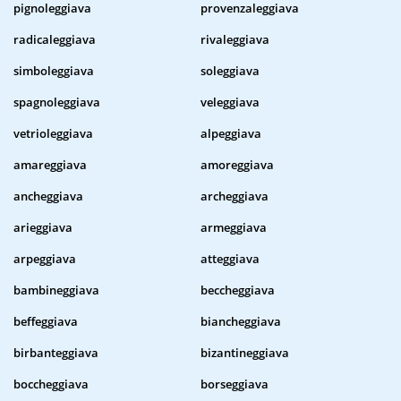
pignoleggiava
provenzaleggiava
radicaleggiava
rivaleggiava
simboleggiava
soleggiava
spagnoleggiava
veleggiava
vetrioleggiava
alpeggiava
amareggiava
amoreggiava
ancheggiava
archeggiava
arieggiava
armeggiava
arpeggiava
atteggiava
bambineggiava
beccheggiava
beffeggiava
biancheggiava
birbanteggiava
bizantineggiava
boccheggiava
borseggiava