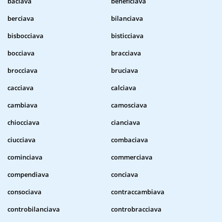
baciava
beneficiava
berciava
bilanciava
bisbocciava
bisticciava
bocciava
bracciava
brocciava
bruciava
cacciava
calciava
cambiava
camosciava
chiocciava
cianciava
ciucciava
combaciava
cominciava
commerciava
compendiava
conciava
consociava
contraccambiava
controbilanciava
controbracciava