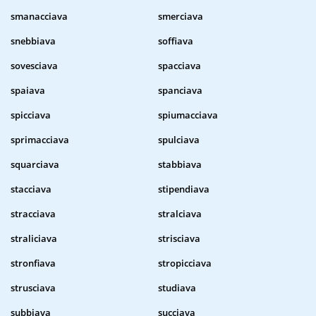
smanacciava
smerciava
snebbiava
soffiava
sovesciava
spacciava
spaiava
spanciava
spicciava
spiumacciava
sprimacciava
spulciava
squarciava
stabbiava
stacciava
stipendiava
stracciava
stralciava
straliciava
strisciava
stronfiava
stropicciava
strusciava
studiava
subbiava
succiava