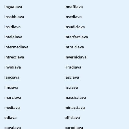
inguaiava
innaffiava
insabbiava
insediava
insidiava
insudiciava
intelaiava
interfacciava
intermediava
intralciava
intrecciava
inverniciava
invidiava
irradiava
lanciava
lasciava
linciava
lisciava
marciava
massicciava
mediava
minacciava
odiava
officiava
pagaiava
parodiava