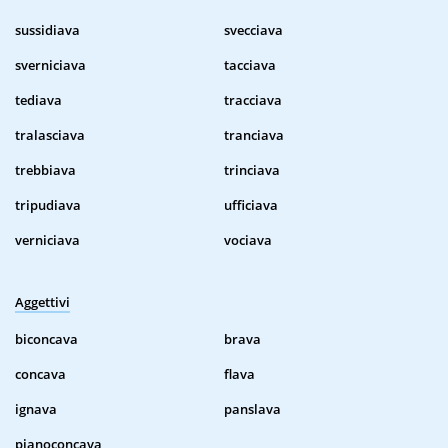
sussidiava
svecciava
sverniciava
tacciava
tediava
tracciava
tralasciava
tranciava
trebbiava
trinciava
tripudiava
ufficiava
verniciava
vociava
Aggettivi
biconcava
brava
concava
flava
ignava
panslava
pianoconcava