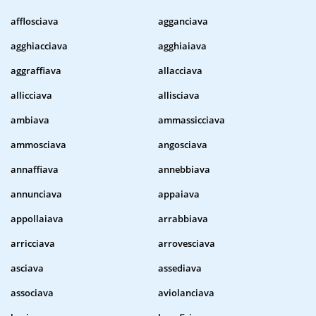
afflosciava
agganciava
agghiacciava
agghiaiava
aggraffiava
allacciava
allicciava
allisciava
ambiava
ammassicciava
ammosciava
angosciava
annaffiava
annebbiava
annunciava
appaiava
appollaiava
arrabbiava
arricciava
arrovesciava
asciava
assediava
associava
aviolanciava