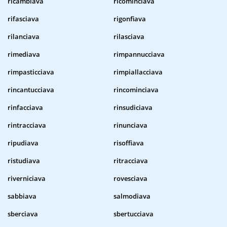
ricambiava
ricominciava
rifasciava
rigonfiava
rilanciava
rilasciava
rimediava
rimpannucciava
rimpasticciava
rimpiallacciava
rincantucciava
rincominciava
rinfacciava
rinsudiciava
rintracciava
rinunciava
ripudiava
risoffiava
ristudiava
ritracciava
riverniciava
rovesciava
sabbiava
salmodiava
sberciava
sbertucciava