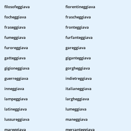
filosofeggiava
fiorentineggiava
focheggiava
frascheggiava
fraseggiava
fronteggiava
fumeggiava
furfanteggiava
furoreggiava
gareggiava
gatteggiava
giganteggiava
gigioneggiava
gorgheggiava
guerreggiava
indietreggiava
inneggiava
italianeggiava
lampeggiava
largheggiava
latineggiava
lumeggiava
lussureggiava
maneggiava
mareggiava
mercanteggiava