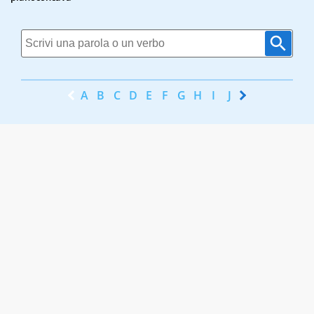
A
B
C
D
E
F
G
H
I
J
K
L
M
N