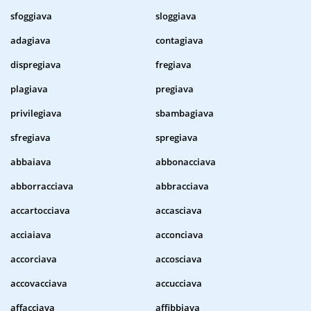
sfoggiava
sloggiava
adagiava
contagiava
dispregiava
fregiava
plagiava
pregiava
privilegiava
sbambagiava
sfregiava
spregiava
abbaiava
abbonacciava
abborracciava
abbracciava
accartocciava
accasciava
acciaiava
acconciava
accorciava
accosciava
accovacciava
accucciava
affacciava
affibbiava