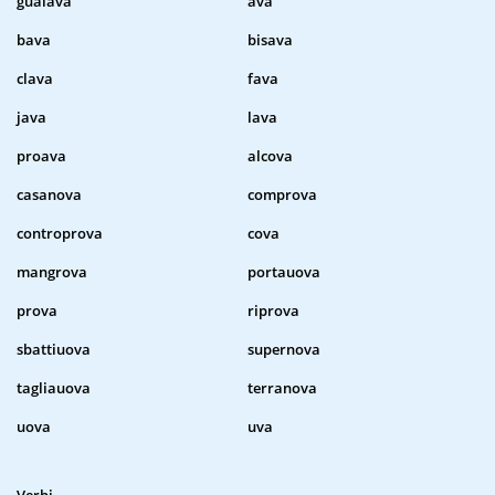
guaiava
ava
bava
bisava
clava
fava
java
lava
proava
alcova
casanova
comprova
controprova
cova
mangrova
portauova
prova
riprova
sbattiuova
supernova
tagliauova
terranova
uova
uva