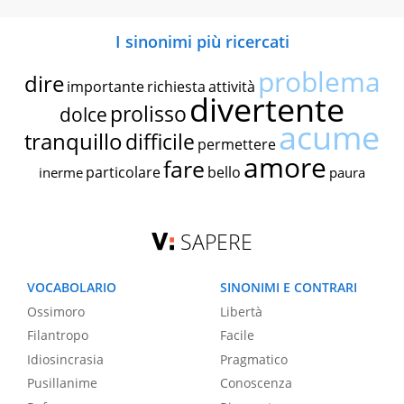
I sinonimi più ricercati
problema
dire
importante
richiesta
attività
divertente
prolisso
dolce
acume
tranquillo
difficile
permettere
amore
fare
particolare
bello
inerme
paura
SAPERE
VOCABOLARIO
SINONIMI E CONTRARI
Ossimoro
Libertà
Filantropo
Facile
Idiosincrasia
Pragmatico
Pusillanime
Conoscenza