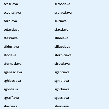
scosciava
scrosciava
scudisciava
sculacciava
sdraiava
selciava
setacciava
sfacciava
sfasciava
sfibbiava
sfiduciava
sfilacciava
sfociava
sforbiciava
sfornaciava
sfrecciava
sganasciava
sganciava
sghiacciava
sghiaiava
sgonfiava
sgorbiava
sgraffiava
sgusciava
slacciava
slanciava