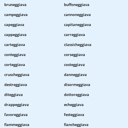
bruneggiava
buffoneggiava
campeggiava
cannoneggiava
capeggiava
capitaneggiava
cappeggiava
carreggiava
carteggiava
classicheggiava
conteggiava
corseggiava
corteggiava
costeggiava
cruscheggiava
danneggiava
destreggiava
disormeggiava
diteggiava
dottoreggiava
drappeggiava
echeggiava
favoreggiava
festeggiava
fiammeggiava
fiancheggiava