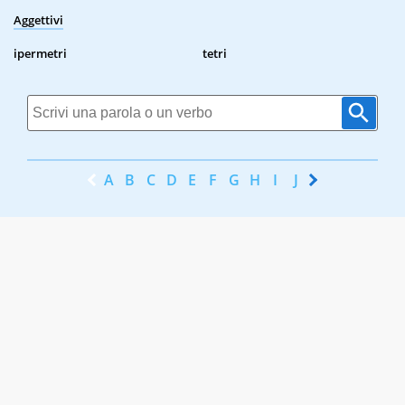
Aggettivi
ipermetri
tetri
A
B
C
D
E
F
G
H
I
J
K
L
M
N