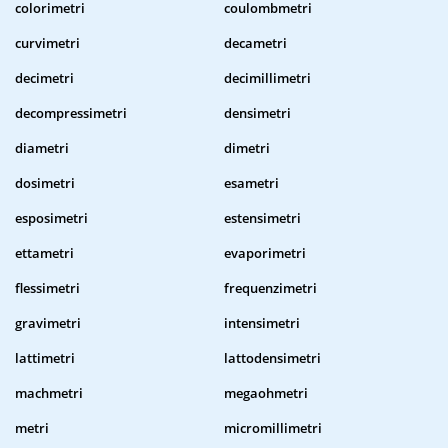
colorimetri
coulombmetri
curvimetri
decametri
decimetri
decimillimetri
decompressimetri
densimetri
diametri
dimetri
dosimetri
esametri
esposimetri
estensimetri
ettametri
evaporimetri
flessimetri
frequenzimetri
gravimetri
intensimetri
lattimetri
lattodensimetri
machmetri
megaohmetri
metri
micromillimetri