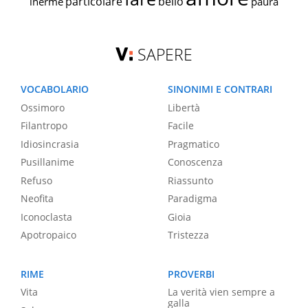
particolare
bello
inerme
paura
SAPERE
VOCABOLARIO
SINONIMI E CONTRARI
Ossimoro
Libertà
Filantropo
Facile
Idiosincrasia
Pragmatico
Pusillanime
Conoscenza
Refuso
Riassunto
Neofita
Paradigma
Iconoclasta
Gioia
Apotropaico
Tristezza
RIME
PROVERBI
Vita
La verità vien sempre a
galla