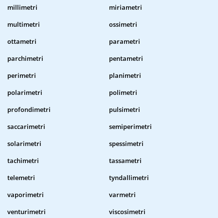
millimetri
miriametri
multimetri
ossimetri
ottametri
parametri
parchimetri
pentametri
perimetri
planimetri
polarimetri
polimetri
profondimetri
pulsimetri
saccarimetri
semiperimetri
solarimetri
spessimetri
tachimetri
tassametri
telemetri
tyndallimetri
vaporimetri
varmetri
venturimetri
viscosimetri