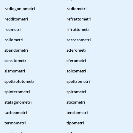
radiogoniometri
radiometri
redditometri
refrattometri
reometri
rifrattometri
rollometri
saccarometri
sbandometri
sclerometri
sensitometri
sferometri
sismometri
solcometri
spettrofotometri
spettrometri
spinterometri
spirometri
stalagmometri
sticometri
tacheometri
tensiometri
termometri
tipometri