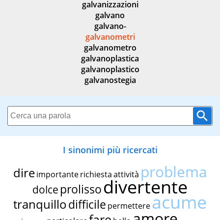
galvanizzazioni
galvano
galvano-
galvanometri
galvanometro
galvanoplastica
galvanoplastico
galvanostegia
I sinonimi più ricercati
problema
dire
importante
richiesta
attività
divertente
prolisso
dolce
acume
tranquillo
difficile
permettere
amore
fare