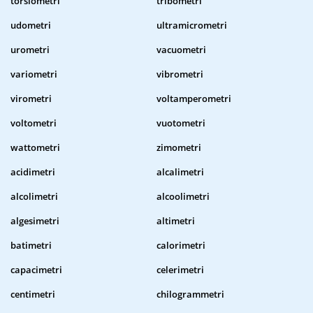
torsiometri
tribometri
udometri
ultramicrometri
urometri
vacuometri
variometri
vibrometri
virometri
voltamperometri
voltometri
vuotometri
wattometri
zimometri
acidimetri
alcalimetri
alcolimetri
alcoolimetri
algesimetri
altimetri
batimetri
calorimetri
capacimetri
celerimetri
centimetri
chilogrammetri