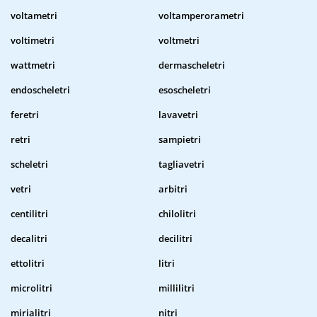
voltametri
voltamperorametri
voltimetri
voltmetri
wattmetri
dermascheletri
endoscheletri
esoscheletri
feretri
lavavetri
retri
sampietri
scheletri
tagliavetri
vetri
arbitri
centilitri
chilolitri
decalitri
decilitri
ettolitri
litri
microlitri
millilitri
mirialitri
nitri