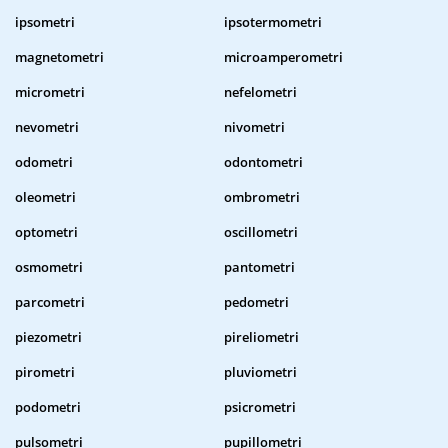
ipsometri
ipsotermometri
magnetometri
microamperometri
micrometri
nefelometri
nevometri
nivometri
odometri
odontometri
oleometri
ombrometri
optometri
oscillometri
osmometri
pantometri
parcometri
pedometri
piezometri
pireliometri
pirometri
pluviometri
podometri
psicrometri
pulsometri
pupillometri