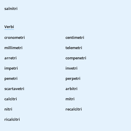
salnitri
Verbi
cronometri
centimetri
millimetri
telemetri
arretri
compenetri
impetri
invetri
penetri
perpetri
scartavetri
arbitri
calcitri
mitri
nitri
recalcitri
ricalcitri