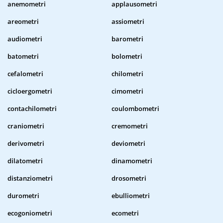
anemometri
applausometri
areometri
assiometri
audiometri
barometri
batometri
bolometri
cefalometri
chilometri
cicloergometri
cimometri
contachilometri
coulombometri
craniometri
cremometri
derivometri
deviometri
dilatometri
dinamometri
distanziometri
drosometri
durometri
ebulliometri
ecogoniometri
ecometri