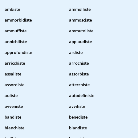
ambiste
ammolliste
ammorbidiste
ammosciste
ammuffiste
ammutoliste
annichiliste
applaudiste
approfondiste
ardiste
arricchiste
arrochiste
assaliste
assorbiste
assordiste
attecchiste
auliste
autodefiniste
avveniste
avviliste
bandiste
benediste
bianchiste
blandiste