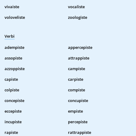
vivaiste
vocaliste
voloveliste
zoologiste
Verbi
adempiste
appercepiste
assopiste
attrappiste
azzoppiste
campiste
capiste
carpiste
colpiste
compiste
concepiste
concupiste
eccepiste
empiste
incupiste
percepiste
rapiste
rattrappiste