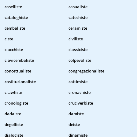
caselliste
casualiste
cataloghiste
catechiste
cembaliste
ceramiste
ciste
civiliste
clacchiste
classiciste
clavicembaliste
colpevoliste
concettualiste
congregazionaliste
costituzionaliste
cottimiste
crawliste
cronachiste
cronologiste
cruciverbiste
dadaiste
damiste
degolliste
deiste
dialogiste
dinamiste