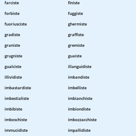
farciste
finiste
forbiste
fuggiste
fuoriusciste
ghermiste
gradiste
graffiste
graniste
gremiste
grugniste
guaiste
gualciste
illanguidiste
illividiste
imbandiste
imbastardiste
imbelliste
imbestialiste
imbianchiste
imbibiste
imbiondiste
imboschiste
imbozzacchiste
immucidiste
impallidiste