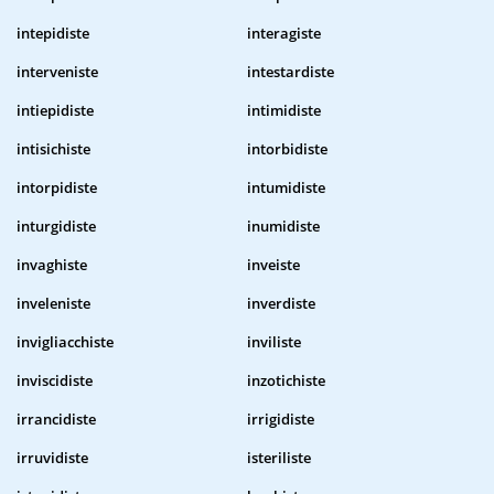
intepidiste
interagiste
interveniste
intestardiste
intiepidiste
intimidiste
intisichiste
intorbidiste
intorpidiste
intumidiste
inturgidiste
inumidiste
invaghiste
inveiste
inveleniste
inverdiste
invigliacchiste
inviliste
inviscidiste
inzotichiste
irrancidiste
irrigidiste
irruvidiste
isteriliste