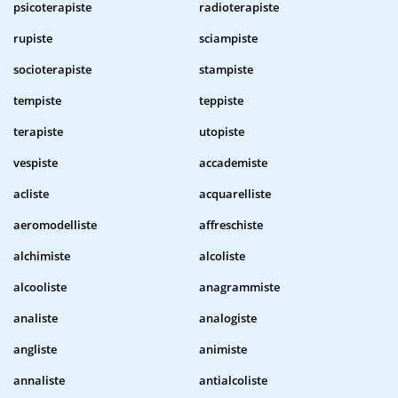
psicoterapiste
radioterapiste
rupiste
sciampiste
socioterapiste
stampiste
tempiste
teppiste
terapiste
utopiste
vespiste
accademiste
acliste
acquarelliste
aeromodelliste
affreschiste
alchimiste
alcoliste
alcooliste
anagrammiste
analiste
analogiste
angliste
animiste
annaliste
antialcoliste