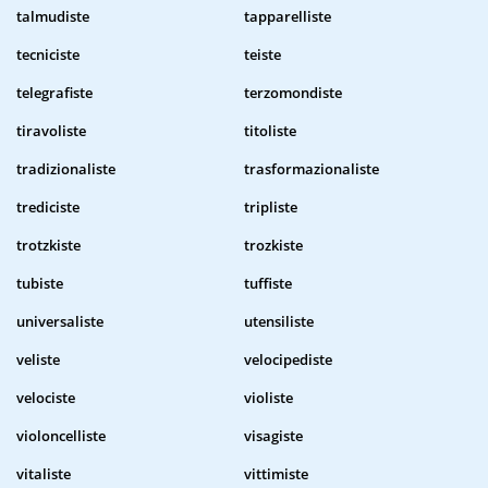
talmudiste
tapparelliste
tecniciste
teiste
telegrafiste
terzomondiste
tiravoliste
titoliste
tradizionaliste
trasformazionaliste
trediciste
tripliste
trotzkiste
trozkiste
tubiste
tuffiste
universaliste
utensiliste
veliste
velocipediste
velociste
violiste
violoncelliste
visagiste
vitaliste
vittimiste