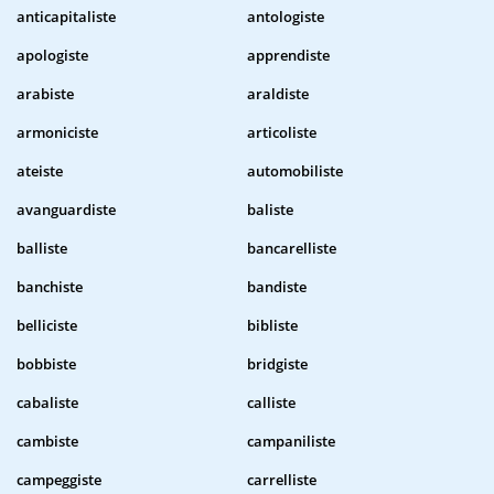
anticapitaliste
antologiste
apologiste
apprendiste
arabiste
araldiste
armoniciste
articoliste
ateiste
automobiliste
avanguardiste
baliste
balliste
bancarelliste
banchiste
bandiste
belliciste
bibliste
bobbiste
bridgiste
cabaliste
calliste
cambiste
campaniliste
campeggiste
carrelliste