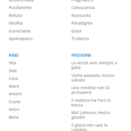
Pusillanime
Conoscenza
Refuso
Riassunto
Neofita
Paradigma
Iconoclasta
Gioia
Apotropaico
Tristezza
RIME
PROVERBI
Vita
La verità vien sempre a
galla
Sole
Uomo avvisato, mezzo
Casa
salvato
Mare
Una rondine non fa
primavera
Amore
Il mattino ha l'oro in
Cuore
bocca
Amici
Mal comune, mezzo
Bene
gaudio
Il gioco non vale la
candela