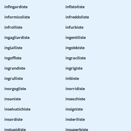
infingardiste
infistoliste
informicoliste
infreddoliste
infrolliste
infurbiste
ingagliardiste
ingentiliste
ingialliste
ingobbiste
ingoffiste
ingraciliste
ingrandiste
ingrigiste
ingrulliste
inibiste
inorgogliste
inorridiste
insaniste
insecchiste
inselvatichiste
insigniste
insordiste
insteriliste
instupidiste
insuperbiste