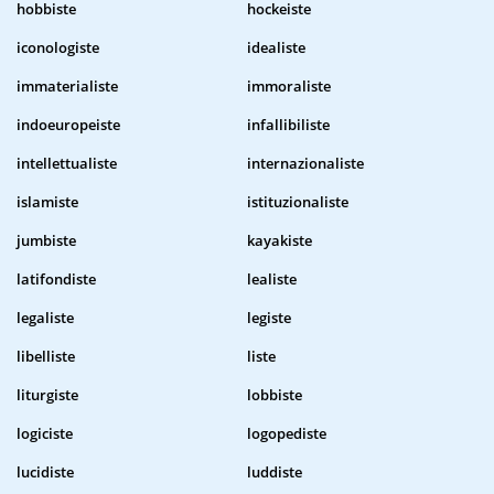
hobbiste
hockeiste
iconologiste
idealiste
immaterialiste
immoraliste
indoeuropeiste
infallibiliste
intellettualiste
internazionaliste
islamiste
istituzionaliste
jumbiste
kayakiste
latifondiste
lealiste
legaliste
legiste
libelliste
liste
liturgiste
lobbiste
logiciste
logopediste
lucidiste
luddiste