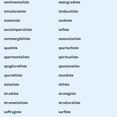
sentimentaliste
sestogradiste
simultaneiste
sindacaliste
sistemiste
snobiste
sociaimperialiste
sofiste
sommergibiliste
sostanzialiste
spadiste
spartachiste
sperimentaliste
spiritualiste
spogliarelliste
spontaneiste
sportelliste
standiste
stataliste
stiliste
stradiste
strategiste
strumentaliste
strutturaliste
suffragiste
surfiste