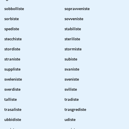
sobbolliste
sopravveniste
sorbiste
sovveniste
spediste
stabiliste
stecchiste
steriliste
stordiste
stormiste
straniste
subiste
suppliste
svaniste
sveleniste
sveniste
sverdiste
sviliste
talliste
tradiste
trasaliste
trasgrediste
ubbidiste
udiste