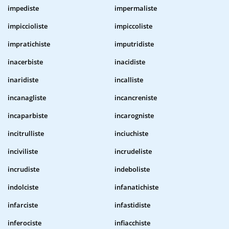
impediste
impermaliste
impiccioliste
impiccoliste
impratichiste
imputridiste
inacerbiste
inacidiste
inaridiste
incalliste
incanagliste
incancreniste
incaparbiste
incarogniste
incitrulliste
inciuchiste
inciviliste
incrudeliste
incrudiste
indeboliste
indolciste
infanatichiste
infarciste
infastidiste
inferociste
infiacchiste