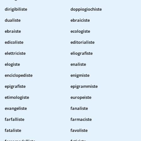
dirigibiliste
doppiogiochiste
dualiste
ebraiciste
ebraiste
ecologiste
edicoliste
editorialiste
elettriciste
eliografiste
elogiste
enaliste
enciclopediste
enigmiste
epigrafiste
epigrammiste
etimologiste
europeiste
evangeliste
fanaliste
farfalliste
farmaciste
fataliste
favoliste