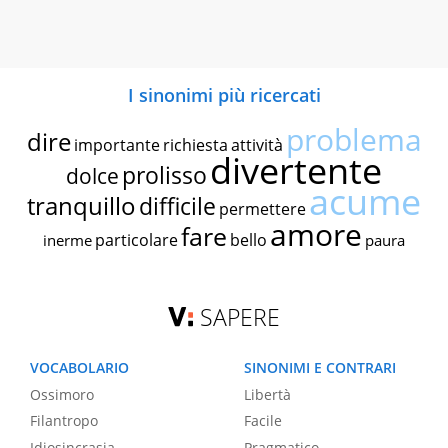
I sinonimi più ricercati
problema
dire
importante
richiesta
attività
divertente
prolisso
dolce
acume
tranquillo
difficile
permettere
amore
fare
particolare
bello
inerme
paura
SAPERE
VOCABOLARIO
SINONIMI E CONTRARI
Ossimoro
Libertà
Filantropo
Facile
Idiosincrasia
Pragmatico