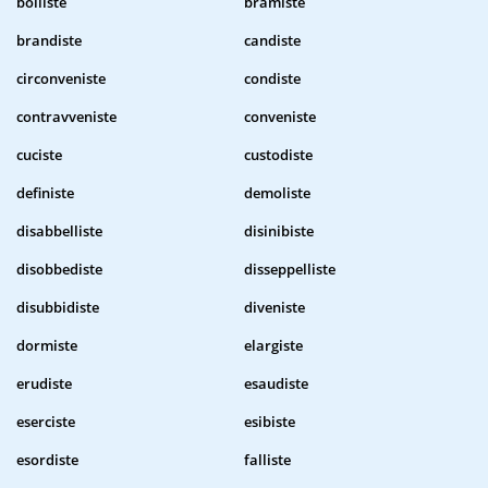
bolliste
bramiste
brandiste
candiste
circonveniste
condiste
contravveniste
conveniste
cuciste
custodiste
definiste
demoliste
disabbelliste
disinibiste
disobbediste
disseppelliste
disubbidiste
diveniste
dormiste
elargiste
erudiste
esaudiste
eserciste
esibiste
esordiste
falliste