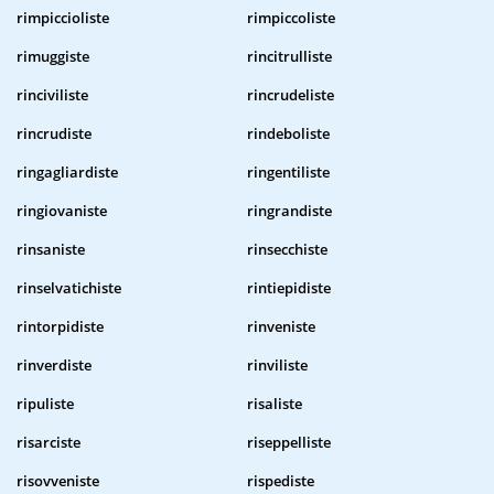
rimpiccioliste
rimpiccoliste
rimuggiste
rincitrulliste
rinciviliste
rincrudeliste
rincrudiste
rindeboliste
ringagliardiste
ringentiliste
ringiovaniste
ringrandiste
rinsaniste
rinsecchiste
rinselvatichiste
rintiepidiste
rintorpidiste
rinveniste
rinverdiste
rinviliste
ripuliste
risaliste
risarciste
riseppelliste
risovveniste
rispediste