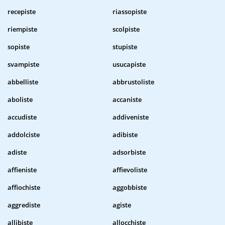
recepiste
riassopiste
riempiste
scolpiste
sopiste
stupiste
svampiste
usucapiste
abbelliste
abbrustoliste
aboliste
accaniste
accudiste
addiveniste
addolciste
adibiste
adiste
adsorbiste
affieniste
affievoliste
affiochiste
aggobbiste
aggrediste
agiste
allibiste
allocchiste