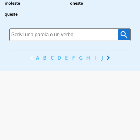
moleste
oneste
queste
A
B
C
D
E
F
G
H
I
J
K
L
M
N