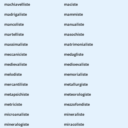
machiavelliste
maciste
madrigaliste
mammiste
mancoliste
manualiste
martelliste
masochiste
massimaliste
matrimonialiste
meccaniciste
medagliste
medievaliste
medioevaliste
melodiste
memorialiste
mercantiliste
metallurgiste
metapsichiste
meteorologiste
metriciste
mezzofondiste
microanaliste
mineraliste
mineralogiste
miracoliste