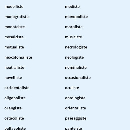
modelliste
modiste
monografiste
monopoliste
monoteiste
moraliste
mosaiciste
musiciste
mutualiste
necrologiste
neocolonialiste
neologiste
neutraliste
nominaliste
novelliste
occasionaliste
occidentaliste
oculiste
oligopoliste
ontologiste
orangiste
orientaliste
ostacoliste
paesaggiste
pallavoliste
panteiste