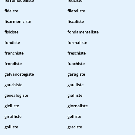
ferromodelliste
feticiste
fideiste
filateliste
fisarmoniciste
fiscaliste
fisiciste
fondamentaliste
fondiste
formaliste
franchiste
freschiste
frondiste
fuochiste
galvanostegiste
garagiste
gauchiste
gaulliste
genealogiste
gialliste
gielliste
giornaliste
giraffiste
golfiste
golliste
greciste