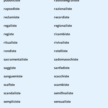
pubbliciste
radiotelegrafiste
rapsodiste
razionaliste
reclamiste
recordiste
regaliste
regionaliste
registe
ricambiste
ritualiste
rivivaliste
rondiste
rotelliste
sacramentaliste
sadomasochiste
saggiste
sanfediste
sanguemiste
scacchiste
scafiste
scambiste
scandaliste
semifinaliste
sempliciste
sensualiste