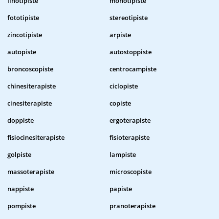
linotipiste
monotipiste
fototipiste
stereotipiste
zincotipiste
arpiste
autopiste
autostoppiste
broncoscopiste
centrocampiste
chinesiterapiste
ciclopiste
cinesiterapiste
copiste
doppiste
ergoterapiste
fisiocinesiterapiste
fisioterapiste
golpiste
lampiste
massoterapiste
microscopiste
nappiste
papiste
pompiste
pranoterapiste