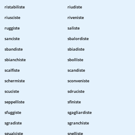
ristabiliste
riudiste
riusciste
riveniste
ruggiste
saliste
sanciste
sbalordiste
sbandiste
sbiadiste
sbianchiste
sbolliste
scalfiste
scandiste
schermiste
sconveniste
scuciste
sdruciste
seppelliste
sfiniste
sfuggiste
sgagliardiste
sgradiste
sgranchiste
sgualciste
snelliste