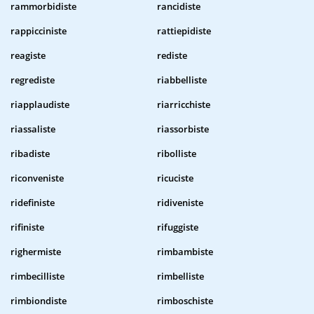
rammorbidiste
rancidiste
rappicciniste
rattiepidiste
reagiste
rediste
regrediste
riabbelliste
riapplaudiste
riarricchiste
riassaliste
riassorbiste
ribadiste
ribolliste
riconveniste
ricuciste
ridefiniste
ridiveniste
rifiniste
rifuggiste
righermiste
rimbambiste
rimbecilliste
rimbelliste
rimbiondiste
rimboschiste