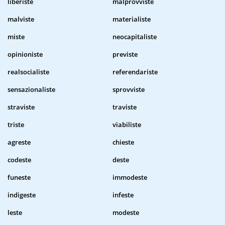
liberiste
malprovviste
malviste
materialiste
miste
neocapitaliste
opinioniste
previste
realsocialiste
referendariste
sensazionaliste
sprovviste
straviste
traviste
triste
viabiliste
agreste
chieste
codeste
deste
funeste
immodeste
indigeste
infeste
leste
modeste