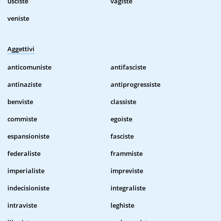
usciste
vagiste
veniste
Aggettivi
anticomuniste
antifasciste
antinaziste
antiprogressiste
benviste
classiste
commiste
egoiste
espansioniste
fasciste
federaliste
frammiste
imperialiste
impreviste
indecisioniste
integraliste
intraviste
leghiste