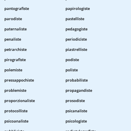
pantografiste
papirologiste
parodiste
pastelliste
paternaliste
pedagogiste
penaliste
periodiciste
petrarchiste
piastrelliste
pirografiste
podiste
polemiste
poliste
pressappochiste
probabiliste
problemiste
propagandiste
proporzionaliste
prosodiste
protocolliste
psicanaliste
psicoanaliste
psicologiste