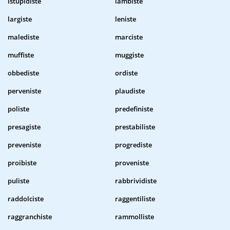
istupidiste
lambiste
largiste
leniste
malediste
marciste
muffiste
muggiste
obbediste
ordiste
perveniste
plaudiste
poliste
predefiniste
presagiste
prestabiliste
preveniste
progrediste
proibiste
proveniste
puliste
rabbrividiste
raddolciste
raggentiliste
raggranchiste
rammolliste