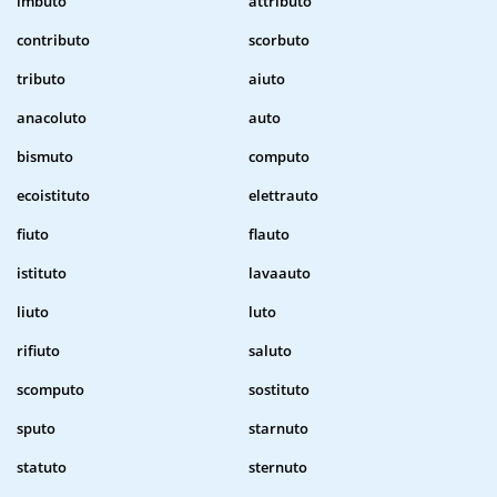
imbuto
attributo
contributo
scorbuto
tributo
aiuto
anacoluto
auto
bismuto
computo
ecoistituto
elettrauto
fiuto
flauto
istituto
lavaauto
liuto
luto
rifiuto
saluto
scomputo
sostituto
sputo
starnuto
statuto
sternuto