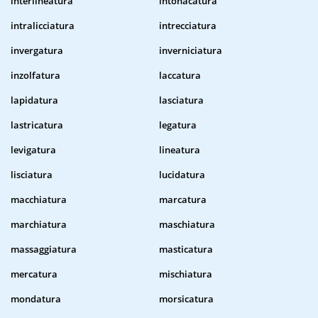
interlineatura
intonacatura
intralicciatura
intrecciatura
invergatura
inverniciatura
inzolfatura
laccatura
lapidatura
lasciatura
lastricatura
legatura
levigatura
lineatura
lisciatura
lucidatura
macchiatura
marcatura
marchiatura
maschiatura
massaggiatura
masticatura
mercatura
mischiatura
mondatura
morsicatura