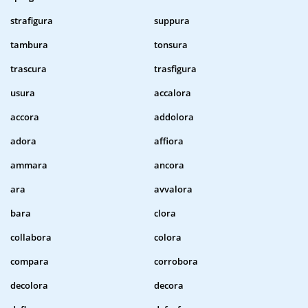
strafigura
suppura
tambura
tonsura
trascura
trasfigura
usura
accalora
accora
addolora
adora
affiora
ammara
ancora
ara
avvalora
bara
clora
collabora
colora
compara
corrobora
decolora
decora