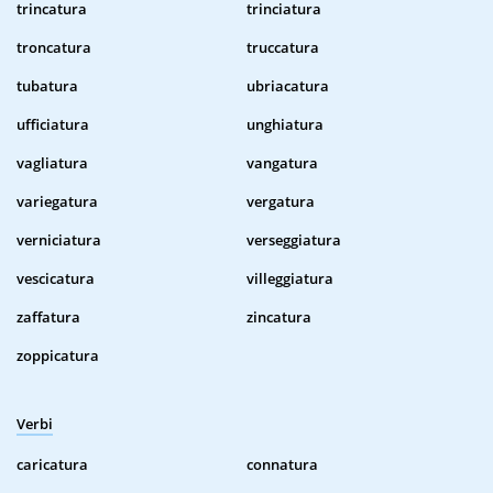
trincatura
trinciatura
troncatura
truccatura
tubatura
ubriacatura
ufficiatura
unghiatura
vagliatura
vangatura
variegatura
vergatura
verniciatura
verseggiatura
vescicatura
villeggiatura
zaffatura
zincatura
zoppicatura
Verbi
caricatura
connatura