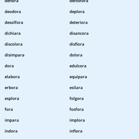
deflora
defosfora
deodora
deplora
desolfora
deteriora
dichiara
disancora
discolora
disfiora
disimpara
dolora
dora
edulcora
elabora
equipara
erbora
esilara
esplora
folgora
fora
fosfora
impara
implora
indora
infiora