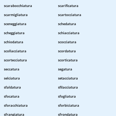
scarabocchiatura
scarificatura
scarmigliatura
scartocciatura
sceneggiatura
schedatura
scheggiatura
schiacciatura
schiodatura
scocciatura
scollacciatura
scordatura
scortecciatura
scorticatura
seccatura
segatura
selciatura
setacciatura
sfaldatura
sfilacciatura
sfocatura
sfogliatura
sforacchiatura
sforbiciatura
sfrangiatura
sfrondatura