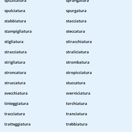
spizzicatura
sprangatura
spulciatura
spurgatura
stabbiatura
stacciatura
stampigliatura
steccatura
stigliatura
stiracchiatura
stracciatura
straliciatura
strigliatura
strombatura
stroncatura
stropicciatura
struccatura
stuccatura
svecchiatura
sverniciatura
tinteggiatura
torchiatura
tracciatura
tranciatura
tratteggiatura
trebbiatura