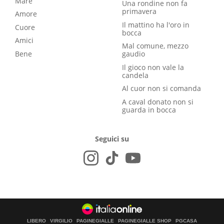
Mare
Una rondine non fa
primavera
Amore
Il mattino ha l'oro in
Cuore
bocca
Amici
Mal comune, mezzo
Bene
gaudio
Il gioco non vale la
candela
Al cuor non si comanda
A caval donato non si
guarda in bocca
Seguici su
LIBERO
VIRGILIO
PAGINEGIALLE
PAGINEGIALLE SHOP
PGCASA