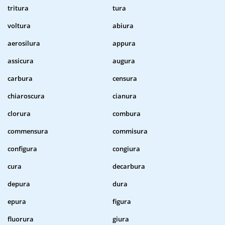
tritura
tura
voltura
abiura
aerosilura
appura
assicura
augura
carbura
censura
chiaroscura
cianura
clorura
combura
commensura
commisura
configura
congiura
cura
decarbura
depura
dura
epura
figura
fluorura
giura