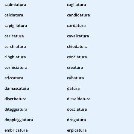
cadmiatura
cagliatura
calciatura
candidatura
capigliatura
cardatura
caricatura
cavalcatura
cerchiatura
chiodatura
cinghiatura
conciatura
corniciatura
creatura
criccatura
cubatura
damascatura
datura
diserbatura
dissaldatura
diteggiatura
docciatura
doppieggiatura
drogatura
embricatura
erpicatura