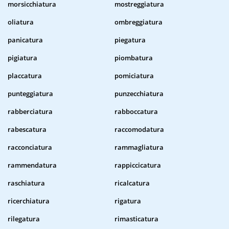
morsicchiatura
mostreggiatura
oliatura
ombreggiatura
panicatura
piegatura
pigiatura
piombatura
placcatura
pomiciatura
punteggiatura
punzecchiatura
rabberciatura
rabboccatura
rabescatura
raccomodatura
racconciatura
rammagliatura
rammendatura
rappiccicatura
raschiatura
ricalcatura
ricerchiatura
rigatura
rilegatura
rimasticatura