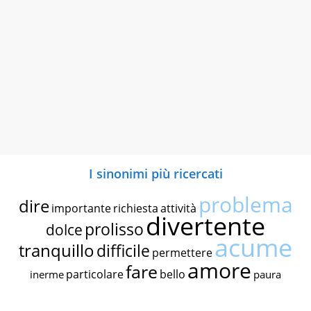
I sinonimi più ricercati
problema
dire
importante
richiesta
attività
divertente
prolisso
dolce
acume
tranquillo
difficile
permettere
amore
fare
particolare
bello
inerme
paura