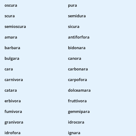
oscura
pura
scura
semidura
semioscura
sicura
amara
antiforfora
barbara
bidonara
bulgara
canora
cara
carbonara
carnivora
carpofora
catara
dolceamara
erbivora
fruttivora
fumivora
gemmipara
granivora
idrocora
idrofora
ignara