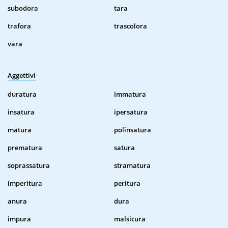
subodora
tara
trafora
trascolora
vara
Aggettivi
duratura
immatura
insatura
ipersatura
matura
polinsatura
prematura
satura
soprassatura
stramatura
imperitura
peritura
anura
dura
impura
malsicura