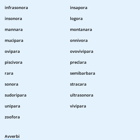
infrasonora
insapora
insonora
logora
mannara
montanara
mucipara
onnivora
ovipara
ovovivipara
piscivora
preclara
rara
semibarbara
sonora
stracara
sudoripara
ultrasonora
unipara
vivipara
zoofora
Avverbi