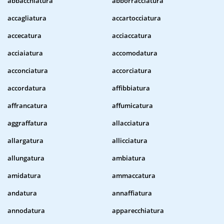
abbacchiatura
abborracciatura
accagliatura
accartocciatura
accecatura
acciaccatura
acciaiatura
accomodatura
acconciatura
accorciatura
accordatura
affibbiatura
affrancatura
affumicatura
aggraffatura
allacciatura
allargatura
allicciatura
allungatura
ambiatura
amidatura
ammaccatura
andatura
annaffiatura
annodatura
apparecchiatura