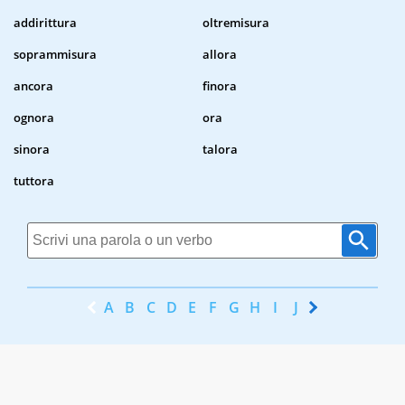
addirittura
oltremisura
soprammisura
allora
ancora
finora
ognora
ora
sinora
talora
tuttora
A
B
C
D
E
F
G
H
I
J
K
L
M
N