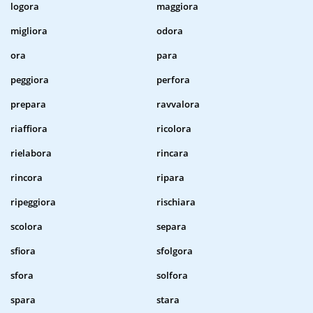
logora
maggiora
migliora
odora
ora
para
peggiora
perfora
prepara
ravvalora
riaffiora
ricolora
rielabora
rincara
rincora
ripara
ripeggiora
rischiara
scolora
separa
sfiora
sfolgora
sfora
solfora
spara
stara