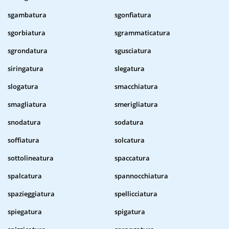
sgambatura
sgonfiatura
sgorbiatura
sgrammaticatura
sgrondatura
sgusciatura
siringatura
slegatura
slogatura
smacchiatura
smagliatura
smerigliatura
snodatura
sodatura
soffiatura
solcatura
sottolineatura
spaccatura
spalcatura
spannocchiatura
spazieggiatura
spellicciatura
spiegatura
spigatura