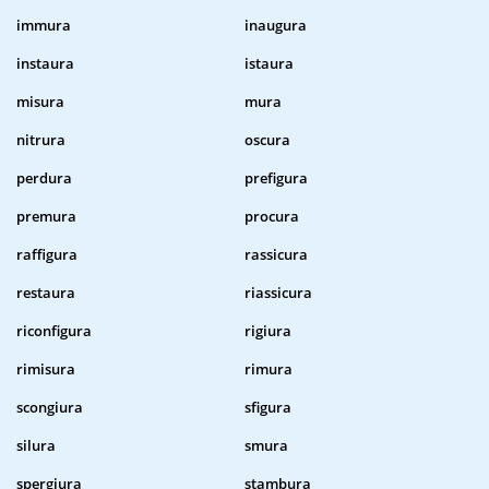
immura
inaugura
instaura
istaura
misura
mura
nitrura
oscura
perdura
prefigura
premura
procura
raffigura
rassicura
restaura
riassicura
riconfigura
rigiura
rimisura
rimura
scongiura
sfigura
silura
smura
spergiura
stambura