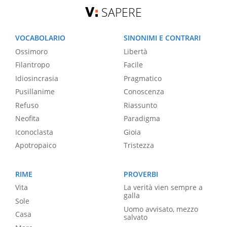
SAPERE
VOCABOLARIO
SINONIMI E CONTRARI
Ossimoro
Libertà
Filantropo
Facile
Idiosincrasia
Pragmatico
Pusillanime
Conoscenza
Refuso
Riassunto
Neofita
Paradigma
Iconoclasta
Gioia
Apotropaico
Tristezza
RIME
PROVERBI
Vita
La verità vien sempre a
galla
Sole
Uomo avvisato, mezzo
Casa
salvato