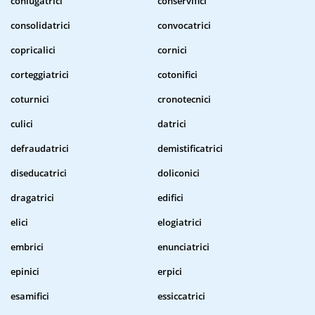
coniugatrici
conservifici
consolidatrici
convocatrici
copricalici
cornici
corteggiatrici
cotonifici
coturnici
cronotecnici
culici
datrici
defraudatrici
demistificatrici
diseducatrici
doliconici
dragatrici
edifici
elici
elogiatrici
embrici
enunciatrici
epinici
erpici
esamifici
essiccatrici