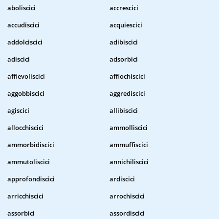
aboliscici
accrescici
accudiscici
acquiescici
addolciscici
adibiscici
adiscici
adsorbici
affievoliscici
affiochiscici
aggobbiscici
aggrediscici
agiscici
allibiscici
allocchiscici
ammolliscici
ammorbidiscici
ammuffiscici
ammutoliscici
annichiliscici
approfondiscici
ardiscici
arricchiscici
arrochiscici
assorbici
assordiscici