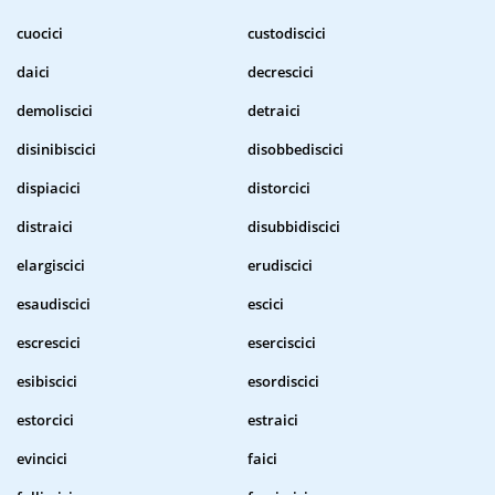
cuocici
custodiscici
daici
decrescici
demoliscici
detraici
disinibiscici
disobbediscici
dispiacici
distorcici
distraici
disubbidiscici
elargiscici
erudiscici
esaudiscici
escici
escrescici
eserciscici
esibiscici
esordiscici
estorcici
estraici
evincici
faici