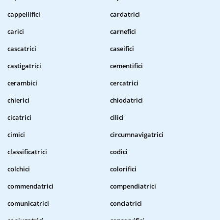
cappellifici
cardatrici
carici
carnefici
cascatrici
caseifici
castigatrici
cementifici
cerambici
cercatrici
chierici
chiodatrici
cicatrici
cilici
cimici
circumnavigatrici
classificatrici
codici
colchici
colorifici
commendatrici
compendiatrici
comunicatrici
conciatrici