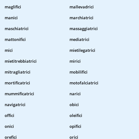
maglifici
mallevadrici
manici
marchiatrici
maschiatrici
massaggiatrici
mattonifici
mediatrici
mici
mietilegatrici
mietitrebbiatrici
mirici
mitragliatrici
mobilifici
mortificatrici
motofalciatrici
mummificatrici
narici
navigatrici
obici
offici
oleifici
onici
opifici
orefici
orici