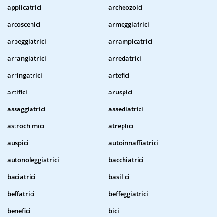
applicatrici
archeozoici
arcoscenici
armeggiatrici
arpeggiatrici
arrampicatrici
arrangiatrici
arredatrici
arringatrici
artefici
artifici
aruspici
assaggiatrici
assediatrici
astrochimici
atreplici
auspici
autoinnaffiatrici
autonoleggiatrici
bacchiatrici
baciatrici
basilici
beffatrici
beffeggiatrici
benefici
bici