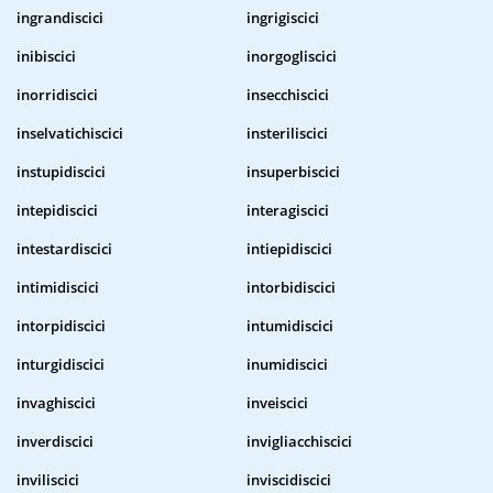
ingrandiscici
ingrigiscici
inibiscici
inorgogliscici
inorridiscici
insecchiscici
inselvatichiscici
insteriliscici
instupidiscici
insuperbiscici
intepidiscici
interagiscici
intestardiscici
intiepidiscici
intimidiscici
intorbidiscici
intorpidiscici
intumidiscici
inturgidiscici
inumidiscici
invaghiscici
inveiscici
inverdiscici
invigliacchiscici
inviliscici
inviscidiscici