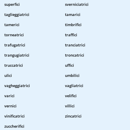
superfici
sverniciatrici
taglieggiatrici
tamarici
tamerici
timbrifici
torneatrici
traffici
trafugatrici
tranciatrici
trangugiatrici
troncatrici
truccatrici
uffici
ulici
umbilici
vagheggiatrici
vagliatrici
varici
velifici
vernici
villici
vinificatrici
zincatrici
zuccherifici