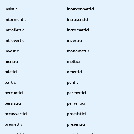
insistici
interconnettici
intormentici
intrasentici
introflettici
intromettici
introvertici
invertici
investici
manomettici
mentici
mettici
mietici
omettici
partici
pentici
percuotici
permettici
persistici
pervertici
preavvertici
preesistici
premettici
presentici