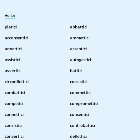
Verbi
piatici
abbattici
acconsentici
ammettici
annettici
assentici
assistici
autogestici
avvertici
battici
circonflettici
coesistici
combattici
commettici
competici
compromettici
connettici
consentici
consistici
controbattici
convertici
deflettici