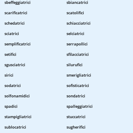
sbeffeggiatrici
sbiancatrici
scarificatrici
scatolifici
schedatrici
schiacciatrici
sciatrici
selciatrici
semplificatrici
serrapollici
setifici
sfilacciatrici
sgusciatrici
silurufici
sirici
smerigliatrici
sodatrici
sofisticatrici
solfonamidici
sondatrici
spadici
spalleggiatrici
stampigliatrici
stuccatrici
sublocatrici
sugherifici