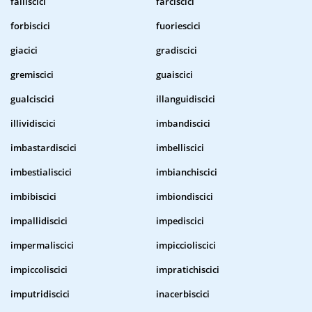
falliscici
farciscici
forbiscici
fuoriescici
giacici
gradiscici
gremiscici
guaiscici
gualciscici
illanguidiscici
illividiscici
imbandiscici
imbastardiscici
imbelliscici
imbestialiscici
imbianchiscici
imbibiscici
imbiondiscici
impallidiscici
impediscici
impermaliscici
impiccioliscici
impiccoliscici
impratichiscici
imputridiscici
inacerbiscici