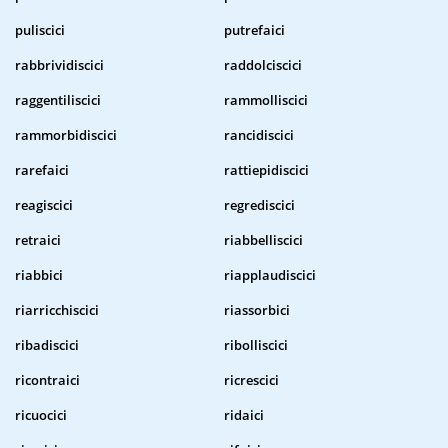
puliscici
putrefaici
rabbrividiscici
raddolciscici
raggentiliscici
rammolliscici
rammorbidiscici
rancidiscici
rarefaici
rattiepidiscici
reagiscici
regrediscici
retraici
riabbelliscici
riabbici
riapplaudiscici
riarricchiscici
riassorbici
ribadiscici
ribolliscici
ricontraici
ricrescici
ricuocici
ridaici