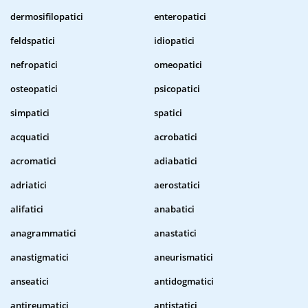
dermosifilopatici
enteropatici
feldspatici
idiopatici
nefropatici
omeopatici
osteopatici
psicopatici
simpatici
spatici
acquatici
acrobatici
acromatici
adiabatici
adriatici
aerostatici
alifatici
anabatici
anagrammatici
anastatici
anastigmatici
aneurismatici
anseatici
antidogmatici
antireumatici
antistatici