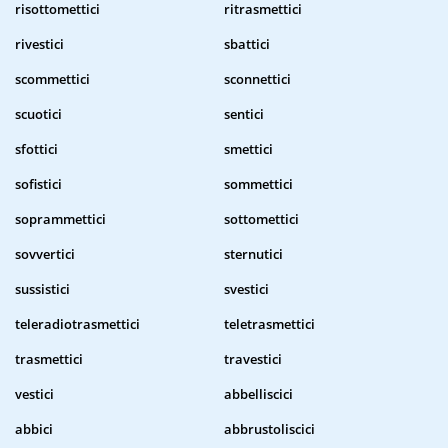
risottomettici
ritrasmettici
rivestici
sbattici
scommettici
sconnettici
scuotici
sentici
sfottici
smettici
sofistici
sommettici
soprammettici
sottomettici
sovvertici
sternutici
sussistici
svestici
teleradiotrasmettici
teletrasmettici
trasmettici
travestici
vestici
abbelliscici
abbici
abbrustoliscici