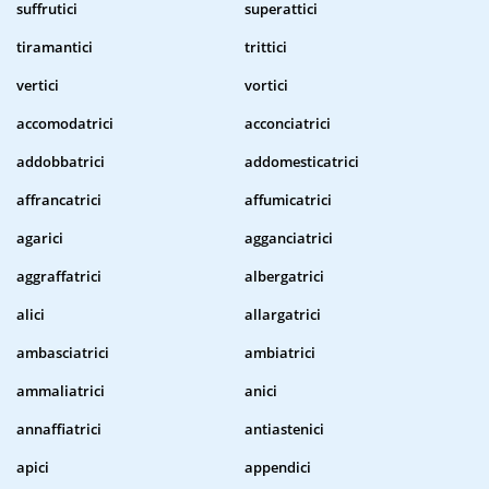
suffrutici
superattici
tiramantici
trittici
vertici
vortici
accomodatrici
acconciatrici
addobbatrici
addomesticatrici
affrancatrici
affumicatrici
agarici
agganciatrici
aggraffatrici
albergatrici
alici
allargatrici
ambasciatrici
ambiatrici
ammaliatrici
anici
annaffiatrici
antiastenici
apici
appendici