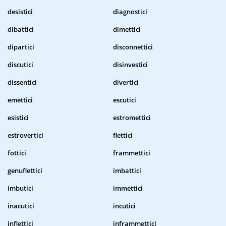
desistici
diagnostici
dibattici
dimettici
dipartici
disconnettici
discutici
disinvestici
dissentici
divertici
emettici
escutici
esistici
estromettici
estrovertici
flettici
fottici
frammettici
genuflettici
imbattici
imbutici
immettici
inacutici
incutici
inflettici
inframmettici