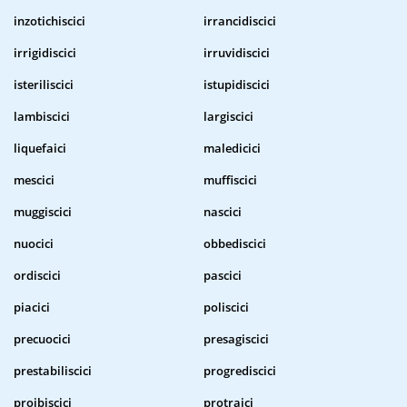
inzotichiscici
irrancidiscici
irrigidiscici
irruvidiscici
isteriliscici
istupidiscici
lambiscici
largiscici
liquefaici
maledicici
mescici
muffiscici
muggiscici
nascici
nuocici
obbediscici
ordiscici
pascici
piacici
poliscici
precuocici
presagiscici
prestabiliscici
progrediscici
proibiscici
protraici