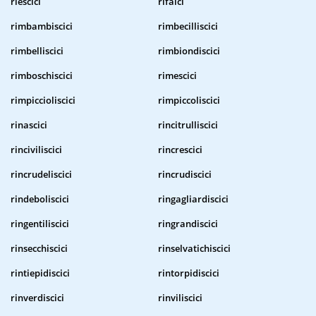
riescici
rifaici
rimbambiscici
rimbecilliscici
rimbelliscici
rimbiondiscici
rimboschiscici
rimescici
rimpiccioliscici
rimpiccoliscici
rinascici
rincitrulliscici
rinciviliscici
rincrescici
rincrudeliscici
rincrudiscici
rindeboliscici
ringagliardiscici
ringentiliscici
ringrandiscici
rinsecchiscici
rinselvatichiscici
rintiepidiscici
rintorpidiscici
rinverdiscici
rinviliscici