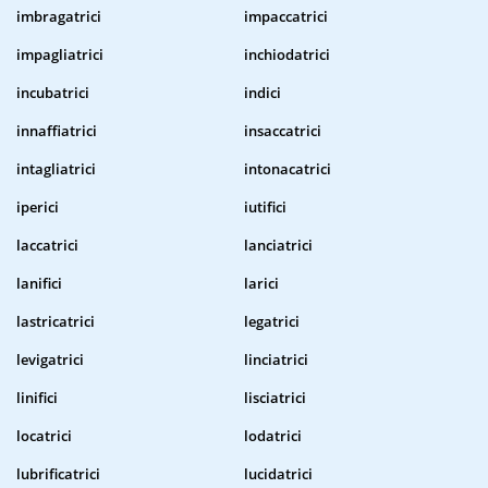
imbragatrici
impaccatrici
impagliatrici
inchiodatrici
incubatrici
indici
innaffiatrici
insaccatrici
intagliatrici
intonacatrici
iperici
iutifici
laccatrici
lanciatrici
lanifici
larici
lastricatrici
legatrici
levigatrici
linciatrici
linifici
lisciatrici
locatrici
lodatrici
lubrificatrici
lucidatrici