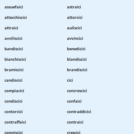
assuefaici
astraici
attecchiscici
attorcici
attraici
auliscici
avviliscici
avvincici
bandiscici
benedicici
bianchiscici
blandiscici
bramiscici
brandiscici
candiscici
cici
compiacici
concrescici
condiscici
confaici
contorcici
contraddicici
contraffaici
contraici
convincici
crescici