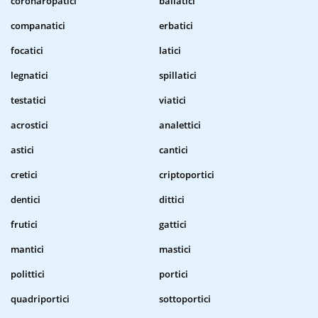
coronaropatici
baliatici
companatici
erbatici
focatici
latici
legnatici
spillatici
testatici
viatici
acrostici
analettici
astici
cantici
cretici
criptoportici
dentici
dittici
frutici
gattici
mantici
mastici
polittici
portici
quadriportici
sottoportici