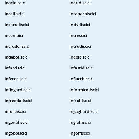
inacidiscici
inaridiscici
incalliscici
incaparbiscici
incitrulliscici
inciviliscici
incombici
increscici
incrudeliscici
incrudiscici
indeboliscici
indolciscici
infarciscici
infastidiscici
inferociscici
infiacchiscici
infingardiscici
informicoliscici
infreddoliscici
infrolliscici
infurbiscici
ingagliardiscici
ingentiliscici
ingialliscici
ingobbiscici
ingoffiscici