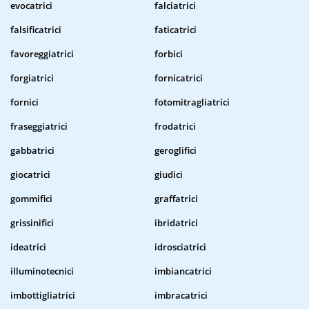
evocatrici
falciatrici
falsificatrici
faticatrici
favoreggiatrici
forbici
forgiatrici
fornicatrici
fornici
fotomitragliatrici
fraseggiatrici
frodatrici
gabbatrici
geroglifici
giocatrici
giudici
gommifici
graffatrici
grissinifici
ibridatrici
ideatrici
idrosciatrici
illuminotecnici
imbiancatrici
imbottigliatrici
imbracatrici