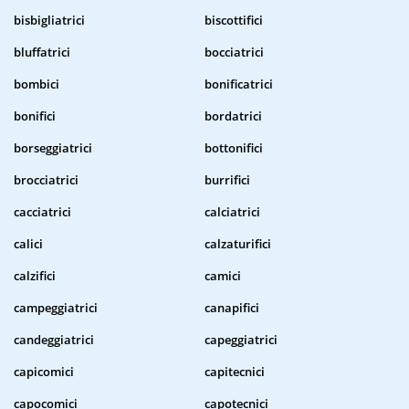
bisbigliatrici
biscottifici
bluffatrici
bocciatrici
bombici
bonificatrici
bonifici
bordatrici
borseggiatrici
bottonifici
brocciatrici
burrifici
cacciatrici
calciatrici
calici
calzaturifici
calzifici
camici
campeggiatrici
canapifici
candeggiatrici
capeggiatrici
capicomici
capitecnici
capocomici
capotecnici