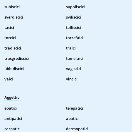
subiscici
suppliscici
sverdiscici
sviliscici
tacici
talliscici
torcici
torrefaici
tradiscici
traici
trasgrediscici
tumefaici
ubbidiscici
vagiscici
vaici
vincici
Aggettivi
epatici
telepatici
antipatici
apatici
carpatici
dermopatici