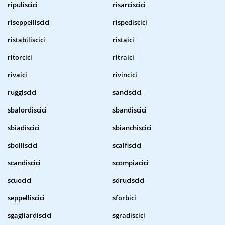
ripuliscici
risarciscici
riseppelliscici
rispediscici
ristabiliscici
ristaici
ritorcici
ritraici
rivaici
rivincici
ruggiscici
sanciscici
sbalordiscici
sbandiscici
sbiadiscici
sbianchiscici
sbolliscici
scalfiscici
scandiscici
scompiacici
scuocici
sdruciscici
seppelliscici
sforbici
sgagliardiscici
sgradiscici