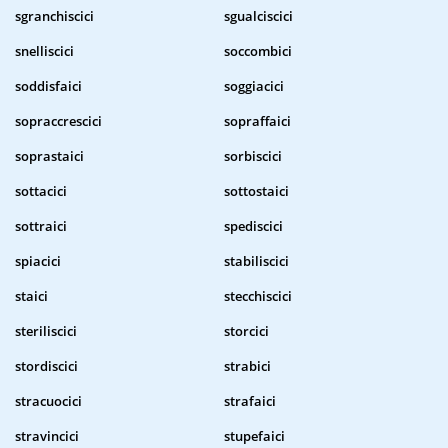
sgranchiscici
sgualciscici
snelliscici
soccombici
soddisfaici
soggiacici
sopraccrescici
sopraffaici
soprastaici
sorbiscici
sottacici
sottostaici
sottraici
spediscici
spiacici
stabiliscici
staici
stecchiscici
steriliscici
storcici
stordiscici
strabici
stracuocici
strafaici
stravincici
stupefaici