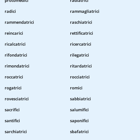
protomedici
radiatrici
radici
rammagliatrici
rammendatrici
raschiatrici
reincarici
rettificatrici
ricalcatrici
ricercatrici
rifondatrici
rilegatrici
rimondatrici
ritardatrici
roccatrici
rocciatrici
rogatrici
romici
rovesciatrici
sabbiatrici
sacrifici
salumifici
santifici
saponifici
sarchiatrici
sbafatrici