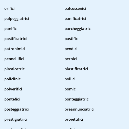
orifici
palcoscenici
palpeggiatrici
panificatrici
panifici
parcheggiatrici
pastificatrici
pastifici
patronimici
pendici
pennellifici
pernici
plasticatrici
plastificatrici
policlinici
pollici
polverifici
pomici
pontefici
ponteggiatrici
posteggiatrici
preannunciatrici
prestigiatrici
proiettifici