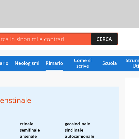
Come si
Strum
ario
Neologismi
Rimario
Scuola
scrive
Uti
tenstinale
crinale
geosinclinale
semifinale
sinclinale
arsenale
autocamionale