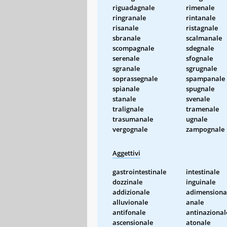
riguadagnale
rimenale
ringranale
rintanale
risanale
ristagnale
sbranale
scalmanale
scompagnale
sdegnale
serenale
sfognale
sgranale
sgrugnale
soprassegnale
spampanale
spianale
spugnale
stanale
svenale
tralignale
tramenale
trasumanale
ugnale
vergognale
zampognale
Aggettivi
gastrointestinale
intestinale
dozzinale
inguinale
addizionale
adimensiona
alluvionale
anale
antifonale
antinazional
ascensionale
atonale