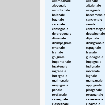
allampanale
allenale
alogenale
altalenale
arruffianale
assegnale
balenale
barcamenal
bugnale
cancrenale
carenale
cenale
consegnale
contrassegna
deidrogenale
deossigenale
dimenale
dipanale
disimpegnale
disingranale
emanale
espugnale
franale
frenale
ghignale
guadagnale
impantanale
impegnale
incatenale
indignale
ingranale
inscenale
intregnale
lagnale
malmenale
manganale
mugugnale
oppugnale
penale
pirogenale
profanale
propugnale
rassegnale
rasserenale
riassegnale
ribagnale