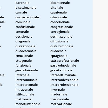
baronale
bicentennale
e
bisettimanale
bitonale
carnale
cauzionale
ale
circoscrizionale
citazionale
ale
comunale
concezionale
e
confusionale
congressionale
coronale
corregionale
decisionale
declinazionale
diagonale
diffusionale
e
discrezionale
distribuzionale
duodecennale
duodenale
emozionale
eptagonale
ettagonale
extraprofessionale
funzionale
gastroduodenale
giurisdizionale
gravitazionale
ale
infernale
infrasettimanale
intercomunale
interconfessionale
le
interpersonale
interprofessionale
intrazonale
invernale
istituzionale
madornale
matronale
meridionale
monofunzionale
motivazionale