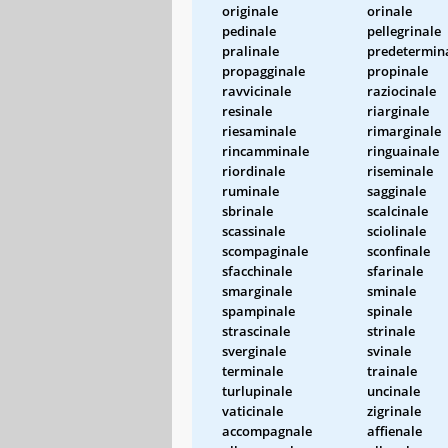
originale
orinale
pedinale
pellegrinale
pralinale
predetermin
propagginale
propinale
ravvicinale
raziocinale
resinale
riarginale
riesaminale
rimarginale
rincamminale
ringuainale
riordinale
riseminale
ruminale
sagginale
sbrinale
scalcinale
scassinale
sciolinale
scompaginale
sconfinale
sfacchinale
sfarinale
smarginale
sminale
spampinale
spinale
strascinale
strinale
sverginale
svinale
terminale
trainale
turlupinale
uncinale
vaticinale
zigrinale
accompagnale
affienale