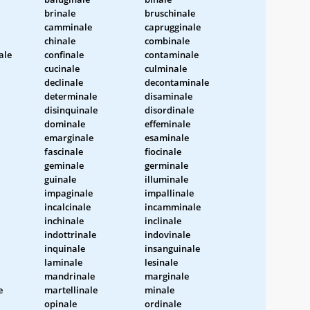
brinale
bruschinale
camminale
caprugginale
chinale
combinale
ale
confinale
contaminale
cucinale
culminale
declinale
decontaminale
determinale
disaminale
disinquinale
disordinale
dominale
effeminale
emarginale
esaminale
fascinale
fiocinale
geminale
germinale
guinale
illuminale
impaginale
impallinale
incalcinale
incamminale
inchinale
inclinale
indottrinale
indovinale
inquinale
insanguinale
laminale
lesinale
mandrinale
marginale
e
martellinale
minale
opinale
ordinale