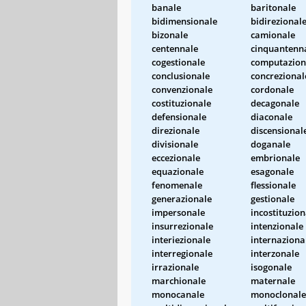
banale
baritonale
bidimensionale
bidirezional
bizonale
camionale
centennale
cinquantenn
cogestionale
computazion
conclusionale
concrezional
convenzionale
cordonale
costituzionale
decagonale
defensionale
diaconale
direzionale
discensional
divisionale
doganale
eccezionale
embrionale
equazionale
esagonale
fenomenale
flessionale
generazionale
gestionale
impersonale
incostituzion
insurrezionale
intenzionale
interiezionale
internaziona
interregionale
interzonale
irrazionale
isogonale
marchionale
maternale
monocanale
monoclonale