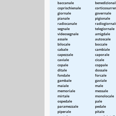
baccanale
benedizional
coprischienale
corticosurre
giornale
governale
pianale
pigionale
radiocanale
radiogiornal
segnale
telegiornale
videosegnale
amigdale
assale
autoscale
bilocale
boccale
cabale
cambiale
capezzale
caporale
caviale
cicale
copale
coppale
ditale
dossale
fondale
forcale
gambale
gaviale
maiale
male
memoriale
messale
mirtale
monolocale
ospedale
pale
paramezzale
pedale
piperale
pitale