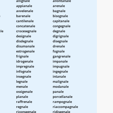
allignale
allontanale
appianale
arenale
avvelenale
bagnale
e
barenale
bisognale
cantilenale
capitanale
concatenale
congegnale
le
crocesegnale
degnale
designale
digrignale
disdegnale
disegnale
disumanale
drenale
estrogenale
fognale
frignale
gangrenale
idrogenale
impanale
impregnale
impugnale
infognale
ingegnale
insegnale
intanale
legnale
malignale
menale
modanale
ossigenale
panale
planale
porcellanale
raffrenale
rampognale
regnale
riaccompagnale
riconsegnale
ridisegnale