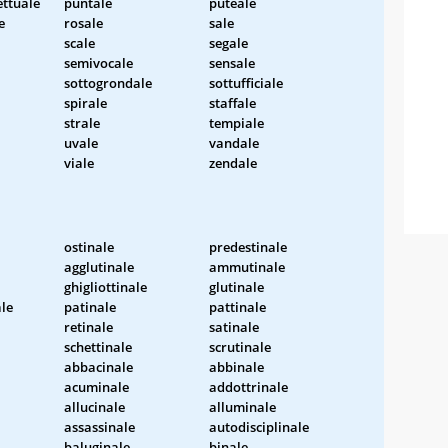
ettuale
puntale
puteale
e
rosale
sale
scale
segale
semivocale
sensale
sottogrondale
sottufficiale
spirale
staffale
strale
tempiale
uvale
vandale
viale
zendale
ostinale
predestinale
agglutinale
ammutinale
ghigliottinale
glutinale
ale
patinale
pattinale
retinale
satinale
schettinale
scrutinale
abbacinale
abbinale
acuminale
addottrinale
allucinale
alluminale
assassinale
autodisciplinale
baluginale
binale