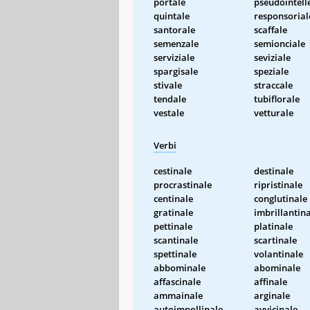
portale
pseudointell
quintale
responsorial
santorale
scaffale
semenzale
semionciale
serviziale
seviziale
spargisale
speziale
stivale
straccale
tendale
tubiflorale
vestale
vetturale
Verbi
cestinale
destinale
procrastinale
ripristinale
centinale
conglutinale
gratinale
imbrillantin
pettinale
platinale
scantinale
scartinale
spettinale
volantinale
abbominale
abominale
affascinale
affinale
ammainale
arginale
autoimpollinale
avvicinale