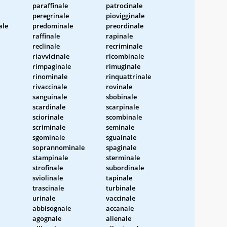
paraffinale
patrocinale
peregrinale
piovigginale
ale
predominale
preordinale
raffinale
rapinale
reclinale
recriminale
riavvicinale
ricombinale
rimpaginale
rimuginale
rinominale
rinquattrinale
rivaccinale
rovinale
sanguinale
sbobinale
scardinale
scarpinale
sciorinale
scombinale
scriminale
seminale
sgominale
sguainale
soprannominale
spaginale
stampinale
sterminale
strofinale
subordinale
sviolinale
tapinale
trascinale
turbinale
urinale
vaccinale
abbisognale
accanale
agognale
alienale