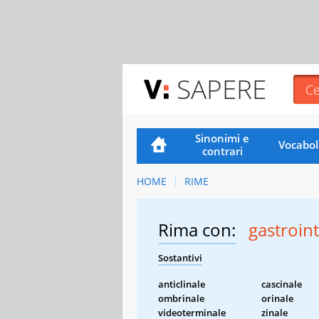
SAPERE
Sinonimi e
Vocabol
contrari
HOME
RIME
Rima con:
gastroin
Sostantivi
anticlinale
cascinale
ombrinale
orinale
videoterminale
zinale