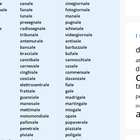
e
canale
cinegiornale
nale
fanale
fotogiornale
lunale
manale
presegnale
pugnale
e
radiosegnale
schienale
tribunale
videogiornale
I
antemurale
antisale
bancale
barbazzale
d
bracciale
bufale
cannibale
cannocchiale
at
carnevale
casale
d
cinghiale
commensale
cosciale
davanzale
t
elettrocentrale
fiale
frattale
gale
p
guanciale
madrigale
manovale
martingale
i
mettimale
miogale
motomondiale
opale
pallovale
papaverale
penetrale
piazzale
piviale
poligale