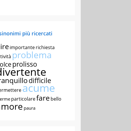
 sinonimi più ricercati
ire
importante
richiesta
problema
tività
prolisso
olce
divertente
ranquillo
difficile
acume
ermettere
fare
particolare
bello
nerme
amore
paura