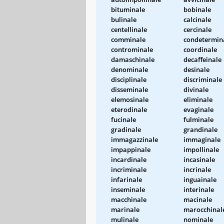
bituminale
bobinale
bulinale
calcinale
centellinale
cercinale
comminale
condetermin
controminale
coordinale
damaschinale
decaffeinale
denominale
desinale
disciplinale
discriminale
disseminale
divinale
elemosinale
eliminale
eterodinale
evaginale
fucinale
fulminale
gradinale
grandinale
immagazzinale
immaginale
impappinale
impollinale
incardinale
incasinale
incriminale
incrinale
infarinale
inguainale
inseminale
interinale
macchinale
macinale
marinale
marocchinal
mulinale
nominale