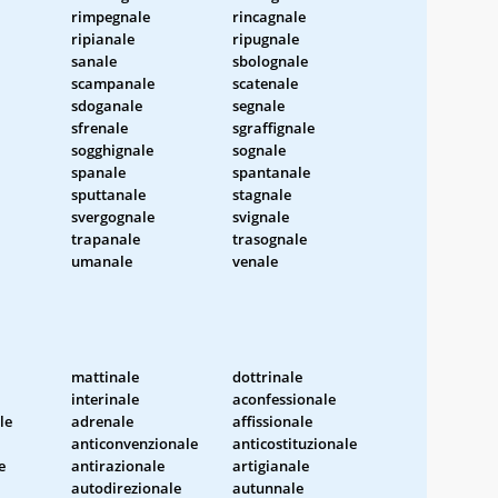
rimpegnale
rincagnale
ripianale
ripugnale
sanale
sbolognale
scampanale
scatenale
sdoganale
segnale
sfrenale
sgraffignale
sogghignale
sognale
spanale
spantanale
sputtanale
stagnale
svergognale
svignale
trapanale
trasognale
umanale
venale
mattinale
dottrinale
interinale
aconfessionale
le
adrenale
affissionale
anticonvenzionale
anticostituzionale
e
antirazionale
artigianale
autodirezionale
autunnale