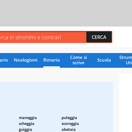
Come si
Strum
ario
Neologismi
Rimario
Scuola
scrive
Uti
a
maneggia
puleggia
scheggia
scoreggia
guiggia
abetaia