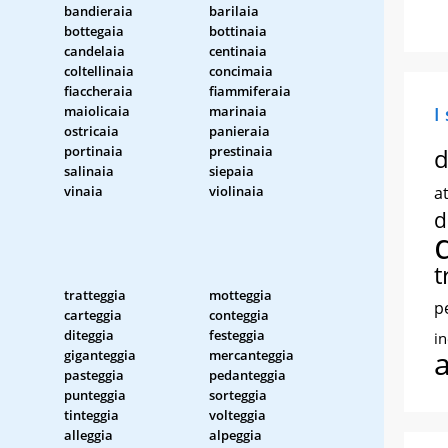
bandieraia
barilaia
bottegaia
bottinaia
candelaia
centinaia
coltellinaia
concimaia
fiaccheraia
fiammiferaia
maiolicaia
marinaia
I
ostricaia
panieraia
portinaia
prestinaia
d
salinaia
siepaia
vinaia
violinaia
at
d
t
tratteggia
motteggia
p
carteggia
conteggia
diteggia
festeggia
i
giganteggia
mercanteggia
pasteggia
pedanteggia
punteggia
sorteggia
tinteggia
volteggia
alleggia
alpeggia