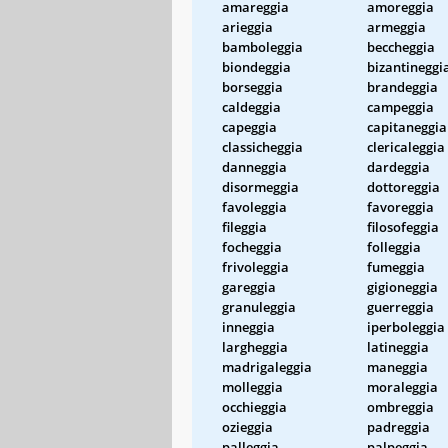
amareggia
amoreggia
arieggia
armeggia
bamboleggia
beccheggia
biondeggia
bizantineggi
borseggia
brandeggia
caldeggia
campeggia
capeggia
capitaneggia
classicheggia
clericaleggia
danneggia
dardeggia
disormeggia
dottoreggia
favoleggia
favoreggia
fileggia
filosofeggia
focheggia
folleggia
frivoleggia
fumeggia
gareggia
gigioneggia
granuleggia
guerreggia
inneggia
iperboleggia
largheggia
latineggia
madrigaleggia
maneggia
molleggia
moraleggia
occhieggia
ombreggia
ozieggia
padreggia
palleggia
palpeggia