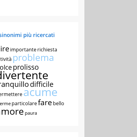
 sinonimi più ricercati
ire
importante
richiesta
problema
tività
prolisso
olce
divertente
ranquillo
difficile
acume
ermettere
fare
particolare
bello
nerme
amore
paura