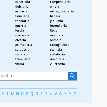
cenericcia
compendiaria
dolciaria
empia
erniaria
extragiudiziaria
fiduciaria
fienaia
fondiaria
gialliccia
guercia
incendiaria
lesbia
liscia
massiccia
molliccia
olearia
olimpia
primaticcia
raccogliticcia
salaticcia
scempia
spiccia
sudaticcia
tranviaria
umidiccia
viaria
villereccia
K
L
M
N
O
P
Q
R
S
T
U
V
W
X
Y
Z