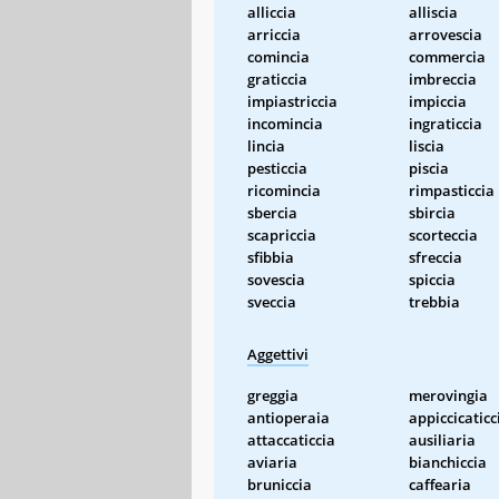
alliccia
alliscia
arriccia
arrovescia
comincia
commercia
graticcia
imbreccia
impiastriccia
impiccia
incomincia
ingraticcia
lincia
liscia
pesticcia
piscia
ricomincia
rimpasticcia
sbercia
sbircia
scapriccia
scorteccia
sfibbia
sfreccia
sovescia
spiccia
sveccia
trebbia
Aggettivi
greggia
merovingia
antioperaia
appiccicaticc
attaccaticcia
ausiliaria
aviaria
bianchiccia
bruniccia
caffearia