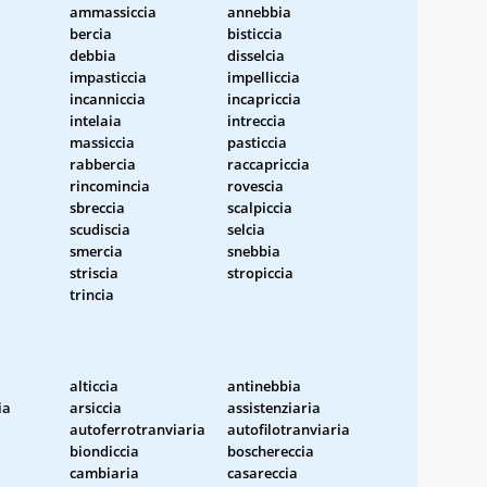
ammassiccia
annebbia
bercia
bisticcia
debbia
disselcia
impasticcia
impelliccia
incanniccia
incapriccia
intelaia
intreccia
massiccia
pasticcia
rabbercia
raccapriccia
rincomincia
rovescia
sbreccia
scalpiccia
scudiscia
selcia
smercia
snebbia
striscia
stropiccia
trincia
alticcia
antinebbia
ia
arsiccia
assistenziaria
autoferrotranviaria
autofilotranviaria
biondiccia
boschereccia
cambiaria
casareccia