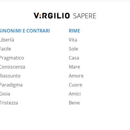
SAPERE
SINONIMI E CONTRARI
RIME
Libertà
Vita
Facile
Sole
Pragmatico
Casa
Conoscenza
Mare
Riassunto
Amore
Paradigma
Cuore
Gioia
Amici
Tristezza
Bene