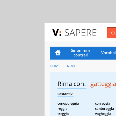
SAPERE
Sinonimi e
Vocabol
contrari
HOME
RIME
Rima con:
gatteggi
Sostantivi
conopuleggia
correggia
reggia
santoreggia
treggia
vagheggia