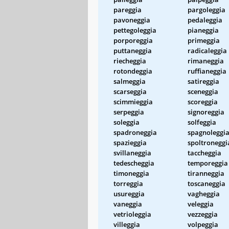
pareggia
pargoleggia
pavoneggia
pedaleggia
pettegoleggia
pianeggia
porporeggia
primeggia
puttaneggia
radicaleggia
riecheggia
rimaneggia
rotondeggia
ruffianeggia
salmeggia
satireggia
scarseggia
sceneggia
scimmieggia
scoreggia
serpeggia
signoreggia
soleggia
solfeggia
spadroneggia
spagnoleggi
spazieggia
spoltroneggi
svillaneggia
taccheggia
tedescheggia
temporeggia
timoneggia
tiranneggia
torreggia
toscaneggia
usureggia
vagheggia
vaneggia
veleggia
vetrioleggia
vezzeggia
villeggia
volpeggia