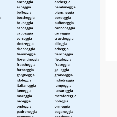
ancheggia
archeggia
arpeggia
bambineggia
beffeggia
biancheggia
a
boccheggia
bordeggia
bruneggia
buffoneggia
candeggia
cannoneggia
cappeggia
carreggia
corseggia
cruscheggia
destreggia
dileggia
drappeggia
echeggia
fiammeggia
fiancheggia
fiorentineggia
fiscaleggia
frascheggia
fraseggia
furoreggia
galleggia
gorgheggia
grandeggia
idoleggia
indietreggia
italianeggia
lampeggia
lumeggia
lussureggia
mareggia
metaforeggia
nereggia
noleggia
ondeggia
ormeggia
padroneggia
paganeggia
panneggia
parcheggia