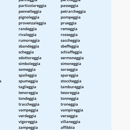
particolareggia
passeggia
pennelleggia
petrarcheggia
pignoleggia
pompeggia
provenzaleggia
prueggia
randeggia
remeggia
rivaleggia
rosseggia
rumoreggia
saccheggia
sbandeggia
sbeffeggia
scheggia
schiaffeggia
sdottoreggia
sermoneggia
simboleggia
simoneggia
someggia
sorseggia
a
spalleggia
spareggia
a
spumeggia
stoccheggia
taglieggia
tambureggia
tenoreggia
tesoreggia
tondeggia
tonneggia
traccheggia
troneggia
vampeggia
vampireggia
verdeggia
verseggia
vigoreggia
villaneggia
zampeggia
affibbia