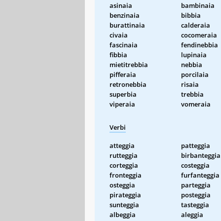
asinaia
bambinaia
benzinaia
bibbia
burattinaia
calderaia
civaia
cocomeraia
fascinaia
fendinebbia
fibbia
lupinaia
mietitrebbia
nebbia
pifferaia
porcilaia
retronebbia
risaia
superbia
trebbia
viperaia
vomeraia
Verbi
atteggia
patteggia
rutteggia
birbanteggia
corteggia
costeggia
fronteggia
furfanteggia
osteggia
parteggia
pirateggia
posteggia
sunteggia
tasteggia
albeggia
aleggia