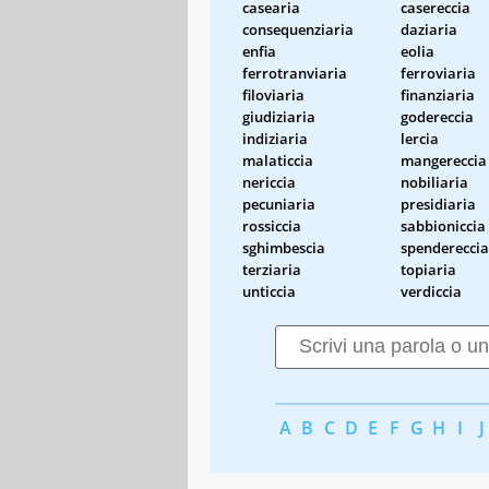
casearia
casereccia
consequenziaria
daziaria
enfia
eolia
ferrotranviaria
ferroviaria
filoviaria
finanziaria
giudiziaria
godereccia
indiziaria
lercia
malaticcia
mangereccia
nericcia
nobiliaria
pecuniaria
presidiaria
rossiccia
sabbioniccia
sghimbescia
spendereccia
terziaria
topiaria
unticcia
verdiccia
A
B
C
D
E
F
G
H
I
J