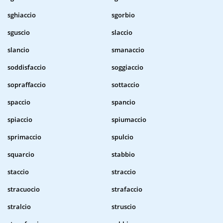
sghiaccio
sgorbio
sguscio
slaccio
slancio
smanaccio
soddisfaccio
soggiaccio
sopraffaccio
sottaccio
spaccio
spancio
spiaccio
spiumaccio
sprimaccio
spulcio
squarcio
stabbio
staccio
straccio
stracuocio
strafaccio
stralcio
struscio