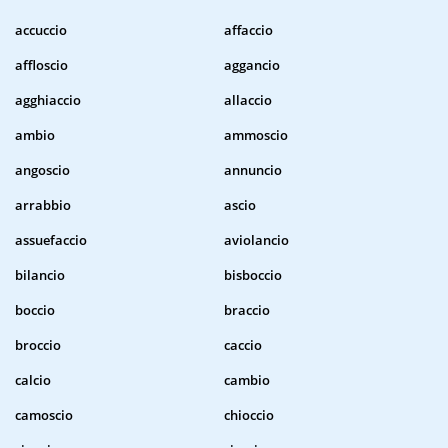
accuccio
affaccio
affloscio
aggancio
agghiaccio
allaccio
ambio
ammoscio
angoscio
annuncio
arrabbio
ascio
assuefaccio
aviolancio
bilancio
bisboccio
boccio
braccio
broccio
caccio
calcio
cambio
camoscio
chioccio