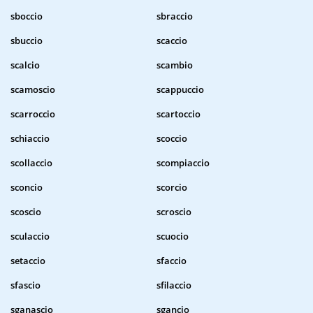
sboccio
sbraccio
sbuccio
scaccio
scalcio
scambio
scamoscio
scappuccio
scarroccio
scartoccio
schiaccio
scoccio
scollaccio
scompiaccio
sconcio
scorcio
scoscio
scroscio
sculaccio
scuocio
setaccio
sfaccio
sfascio
sfilaccio
sganascio
sgancio