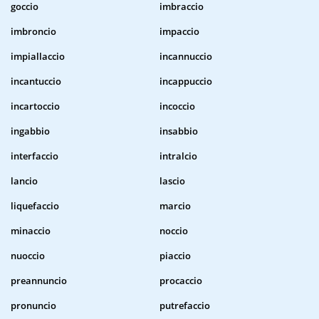
goccio
imbraccio
imbroncio
impaccio
impiallaccio
incannuccio
incantuccio
incappuccio
incartoccio
incoccio
ingabbio
insabbio
interfaccio
intralcio
lancio
lascio
liquefaccio
marcio
minaccio
noccio
nuoccio
piaccio
preannuncio
procaccio
pronuncio
putrefaccio