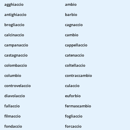
agghiaccio
ambio
antighiaccio
barbio
brogliaccio
cagnaccio
calcinaccio
cambio
campanaccio
cappellaccio
castagnaccio
catenaccio
colombaccio
coltellaccio
columbio
contraccambio
controvelaccio
culaccio
diavolaccio
euforbio
fallaccio
fermascambio
filmaccio
fogliaccio
fondaccio
forcaccio