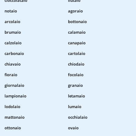
cioccolataio
liutaio
notaio
agoraio
arcolaio
bottonaio
brumaio
calamaio
calzolaio
canapaio
carbonaio
cartolaio
chiavaio
chiodaio
fioraio
focolaio
giornalaio
granaio
lampionaio
letamaio
lodolaio
lumaio
mattonaio
occhialaio
ottonaio
ovaio