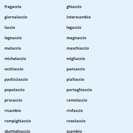
fregaccio
ghiaccio
giornalaccio
interscambio
laccio
legaccio
legnaccio
magnaccio
malaccio
maschiaccio
michelaccio
migliaccio
occhiaccio
pancaccio
pasticciaccio
piallaccio
popolaccio
portaghiaccio
procaccio
ramolaccio
ricambio
rinfaccio
rompighiaccio
rosolaccio
sbattighiaccio
scambio