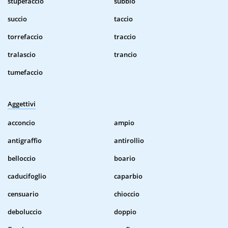
stupefaccio
subbio
succio
taccio
torrefaccio
traccio
tralascio
trancio
tumefaccio
Aggettivi
acconcio
ampio
antigraffio
antirollio
belloccio
boario
caducifoglio
caparbio
censuario
chioccio
deboluccio
doppio