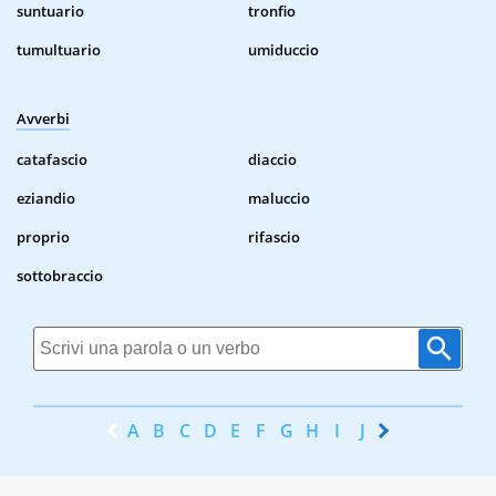
suntuario
tronfio
tumultuario
umiduccio
Avverbi
catafascio
diaccio
eziandio
maluccio
proprio
rifascio
sottobraccio
A
B
C
D
E
F
G
H
I
J
K
L
M
N