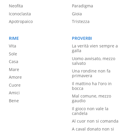
Neofita
Paradigma
Iconoclasta
Gioia
Apotropaico
Tristezza
RIME
PROVERBI
Vita
La verità vien sempre a
galla
Sole
Uomo avvisato, mezzo
Casa
salvato
Mare
Una rondine non fa
primavera
Amore
Il mattino ha l'oro in
Cuore
bocca
Amici
Mal comune, mezzo
Bene
gaudio
Il gioco non vale la
candela
Al cuor non si comanda
A caval donato non si