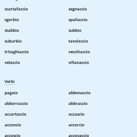
scartafaccio
segnaccio
sgorbio
spallaccio
stabbio
subbio
suburbio
tavolaccio
tritaghiaccio
vecchiaccio
velaccio
villanaccio
Verbi
pagaio
abbonaccio
abborraccio
abbraccio
accartoccio
accascio
acconcio
accorcio
accoscio
accovaccio