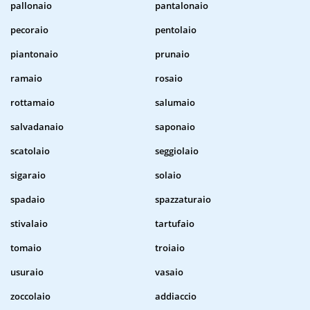
pallonaio
pantalonaio
pecoraio
pentolaio
piantonaio
prunaio
ramaio
rosaio
rottamaio
salumaio
salvadanaio
saponaio
scatolaio
seggiolaio
sigaraio
solaio
spadaio
spazzaturaio
stivalaio
tartufaio
tomaio
troiaio
usuraio
vasaio
zoccolaio
addiaccio