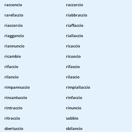
racconcio
raccorcio
rarefaccio
riabbraccio
riaccorcio
riaffaccio
riaggancio
riallaccio
riannuncio
ricaccio
ricambio
ricuocio
rifaccio
rifascio
rilancio
rilascio
rimpannuccio
rimpiallaccio
rincantuccio
rinfaccio
rintraccio
rinuncio
ritraccio
sabbio
sbertuccio
sbilancio