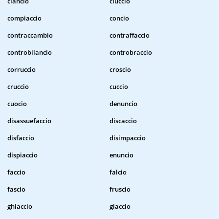
ciancio
ciuccio
compiaccio
concio
contraccambio
contraffaccio
controbilancio
controbraccio
corruccio
croscio
cruccio
cuccio
cuocio
denuncio
disassuefaccio
discaccio
disfaccio
disimpaccio
dispiaccio
enuncio
faccio
falcio
fascio
fruscio
ghiaccio
giaccio