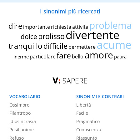
I sinonimi più ricercati
problema
dire
importante
richiesta
attività
divertente
prolisso
dolce
acume
tranquillo
difficile
permettere
amore
fare
particolare
bello
inerme
paura
SAPERE
VOCABOLARIO
SINONIMI E CONTRARI
Ossimoro
Libertà
Filantropo
Facile
Idiosincrasia
Pragmatico
Pusillanime
Conoscenza
Refuso
Riassunto