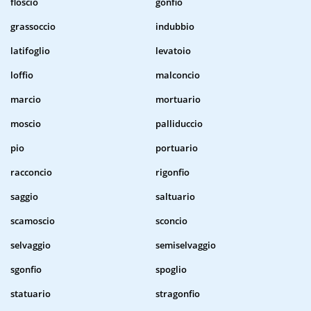
floscio
gonfio
grassoccio
indubbio
latifoglio
levatoio
loffio
malconcio
marcio
mortuario
moscio
palliduccio
pio
portuario
racconcio
rigonfio
saggio
saltuario
scamoscio
sconcio
selvaggio
semiselvaggio
sgonfio
spoglio
statuario
stragonfio