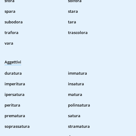
sfora
solfora
spara
stara
subodora
tara
trafora
trascolora
vara
Aggettivi
duratura
immatura
imperitura
insatura
ipersatura
matura
peritura
polinsatura
prematura
satura
soprassatura
stramatura