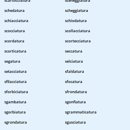
scartocciatura
sceneggiatura
schedatura
scheggiatura
schiacciatura
schiodatura
scocciatura
scollacciatura
scordatura
scortecciatura
scorticatura
seccatura
segatura
selciatura
setacciatura
sfaldatura
sfilacciatura
sfocatura
sforbiciatura
sfrondatura
sgambatura
sgonfiatura
sgorbiatura
sgrammaticatura
sgrondatura
sgusciatura