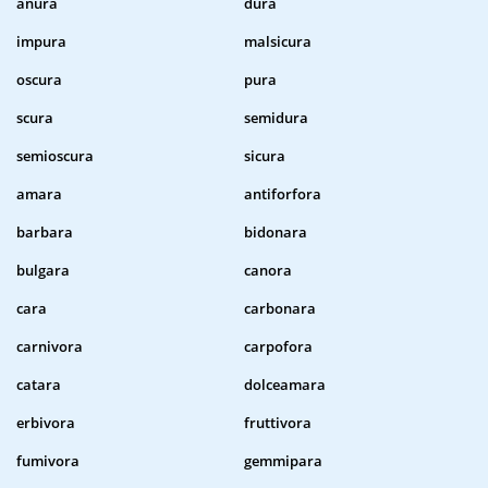
anura
dura
impura
malsicura
oscura
pura
scura
semidura
semioscura
sicura
amara
antiforfora
barbara
bidonara
bulgara
canora
cara
carbonara
carnivora
carpofora
catara
dolceamara
erbivora
fruttivora
fumivora
gemmipara