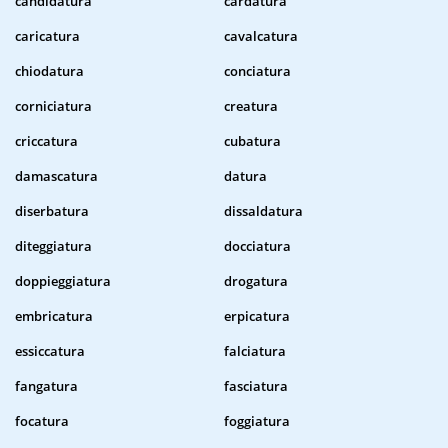
candidatura
cardatura
caricatura
cavalcatura
chiodatura
conciatura
corniciatura
creatura
criccatura
cubatura
damascatura
datura
diserbatura
dissaldatura
diteggiatura
docciatura
doppieggiatura
drogatura
embricatura
erpicatura
essiccatura
falciatura
fangatura
fasciatura
focatura
foggiatura