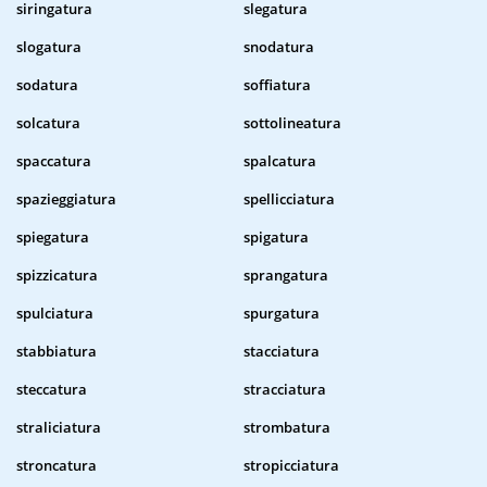
siringatura
slegatura
slogatura
snodatura
sodatura
soffiatura
solcatura
sottolineatura
spaccatura
spalcatura
spazieggiatura
spellicciatura
spiegatura
spigatura
spizzicatura
sprangatura
spulciatura
spurgatura
stabbiatura
stacciatura
steccatura
stracciatura
straliciatura
strombatura
stroncatura
stropicciatura