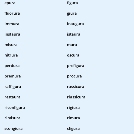
epura
figura
fluorura
giura
immura
inaugura
instaura
istaura
misura
mura
nitrura
oscura
perdura
prefigura
premura
procura
raffigura
rassicura
restaura
riassicura
riconfigura
rigiura
rimisura
rimura
scongiura
sfigura