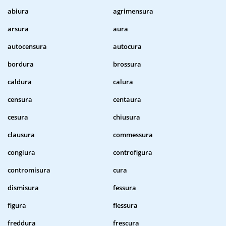
abiura
agrimensura
arsura
aura
autocensura
autocura
bordura
brossura
caldura
calura
censura
centaura
cesura
chiusura
clausura
commessura
congiura
controfigura
contromisura
cura
dismisura
fessura
figura
flessura
freddura
frescura