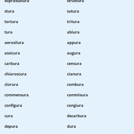
soprassatura
struttura
stura
sutura
tortura
tritura
tura
abiura
aerosilura
appura
assicura
augura
carbura
censura
chiaroscura
cianura
clorura
combura
commensura
commisura
configura
congiura
cura
decarbura
depura
dura