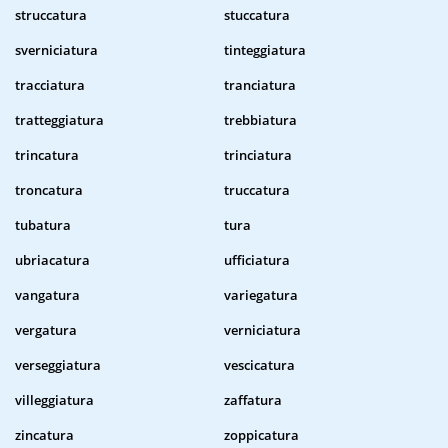
struccatura
stuccatura
sverniciatura
tinteggiatura
tracciatura
tranciatura
tratteggiatura
trebbiatura
trincatura
trinciatura
troncatura
truccatura
tubatura
tura
ubriacatura
ufficiatura
vangatura
variegatura
vergatura
verniciatura
verseggiatura
vescicatura
villeggiatura
zaffatura
zincatura
zoppicatura