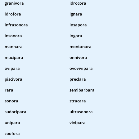
granivora
idrocora
idrofora
ignara
infrasonora
insapora
insonora
logora
mannara
montanara
mucipara
onnivora
ovipara
ovovivipara
piscivora
preclara
rara
semibarbara
sonora
stracara
sudoripara
ultrasonora
unipara
vivipara
zoofora