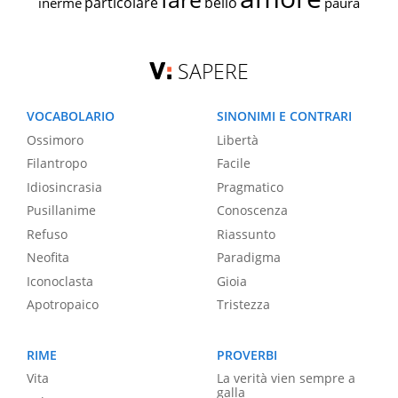
particolare
bello
inerme
paura
SAPERE
VOCABOLARIO
SINONIMI E CONTRARI
Ossimoro
Libertà
Filantropo
Facile
Idiosincrasia
Pragmatico
Pusillanime
Conoscenza
Refuso
Riassunto
Neofita
Paradigma
Iconoclasta
Gioia
Apotropaico
Tristezza
RIME
PROVERBI
Vita
La verità vien sempre a
galla