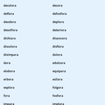
decolora
decora
deflora
defosfora
deodora
deplora
desolfora
deteriora
dichiara
disancora
discolora
disfiora
disimpara
dolora
dora
edulcora
elabora
equipara
erbora
esilara
esplora
folgora
fora
fosfora
impara
implora