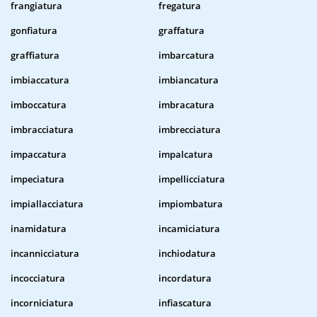
frangiatura
fregatura
gonfiatura
graffatura
graffiatura
imbarcatura
imbiaccatura
imbiancatura
imboccatura
imbracatura
imbracciatura
imbrecciatura
impaccatura
impalcatura
impeciatura
impellicciatura
impiallacciatura
impiombatura
inamidatura
incamiciatura
incannicciatura
inchiodatura
incocciatura
incordatura
incorniciatura
infiascatura