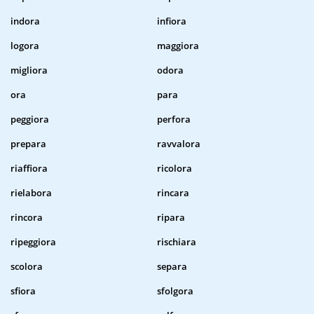
indora
infiora
logora
maggiora
migliora
odora
ora
para
peggiora
perfora
prepara
ravvalora
riaffiora
ricolora
rielabora
rincara
rincora
ripara
ripeggiora
rischiara
scolora
separa
sfiora
sfolgora