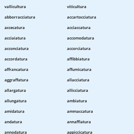
vallicultura
viticultura
abborracciatura
accartocciatura
accecatura
acciaccatura
acciaiatura
accomodatura
acconciatura
accorciatura
accordatura
affibbiatura
affrancatura
affumicatura
aggraffatura
allacciatura
allargatura
allicciatura
allungatura
ambiatura
amidatura
ammaccatura
andatura
annaffiatura
annodatura
appiccicatura