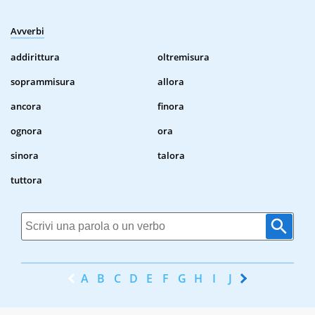
Avverbi
addirittura
oltremisura
soprammisura
allora
ancora
finora
ognora
ora
sinora
talora
tuttora
A
B
C
D
E
F
G
H
I
J
K
L
M
N