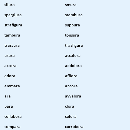
silura
smura
spergiura
stambura
strafigura
suppura
tambura
tonsura
trascura
trasfigura
usura
accalora
accora
addolora
adora
affiora
ammara
ancora
ara
avvalora
bara
clora
collabora
colora
compara
corrobora