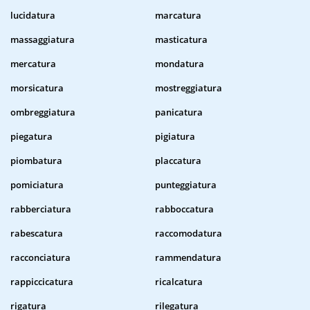
lucidatura
marcatura
massaggiatura
masticatura
mercatura
mondatura
morsicatura
mostreggiatura
ombreggiatura
panicatura
piegatura
pigiatura
piombatura
placcatura
pomiciatura
punteggiatura
rabberciatura
rabboccatura
rabescatura
raccomodatura
racconciatura
rammendatura
rappiccicatura
ricalcatura
rigatura
rilegatura