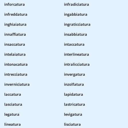
inforcatura
infradiciatura
infreddatura
ingabbiatura
inghiaiatura
ingraticciatura
innaffiatura
insabbiatura
insaccatura
intaccatura
intelaiatura
interlineatura
intonacatura
intralicciatura
intrecciatura
invergatura
inverniciatura
inzolfatura
laccatura
lapidatura
lasciatura
lastricatura
legatura
levigatura
lineatura
lisciatura