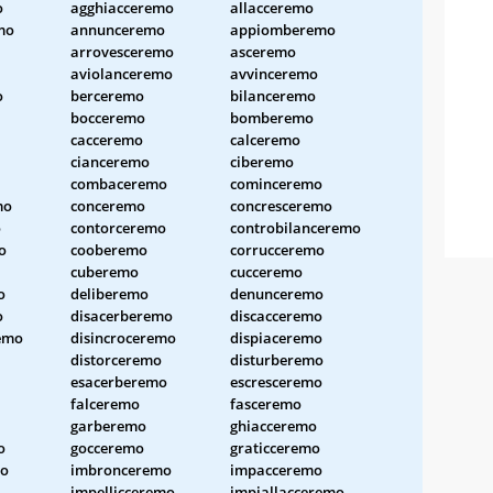
o
agghiacceremo
allacceremo
mo
annunceremo
appiomberemo
arrovesceremo
asceremo
aviolanceremo
avvinceremo
o
berceremo
bilanceremo
bocceremo
bomberemo
cacceremo
calceremo
cianceremo
ciberemo
combaceremo
cominceremo
mo
conceremo
concresceremo
o
contorceremo
controbilanceremo
o
cooberemo
corrucceremo
cuberemo
cucceremo
o
deliberemo
denunceremo
o
disacerberemo
discacceremo
emo
disincroceremo
dispiaceremo
distorceremo
disturberemo
esacerberemo
escresceremo
falceremo
fasceremo
garberemo
ghiacceremo
o
gocceremo
graticceremo
mo
imbronceremo
impacceremo
impellicceremo
impiallacceremo