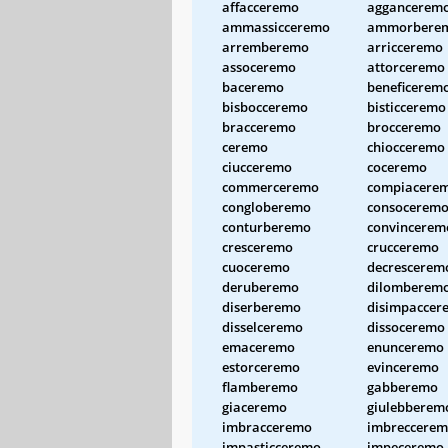
affacceremo
aggancerem
ammassicceremo
ammorbere
arremberemo
arricceremo
assoceremo
attorceremo
baceremo
beneficerem
bisbocceremo
bisticceremo
bracceremo
brocceremo
ceremo
chiocceremo
ciucceremo
coceremo
commerceremo
compiacere
congloberemo
consocerem
conturberemo
convincerem
cresceremo
crucceremo
cuoceremo
decrescerem
deruberemo
dilomberem
diserberemo
disimpaccer
disselceremo
dissoceremo
emaceremo
enunceremo
estorceremo
evinceremo
flamberemo
gabberemo
giaceremo
giulebberem
imbracceremo
imbreccere
impasticceremo
impeceremo