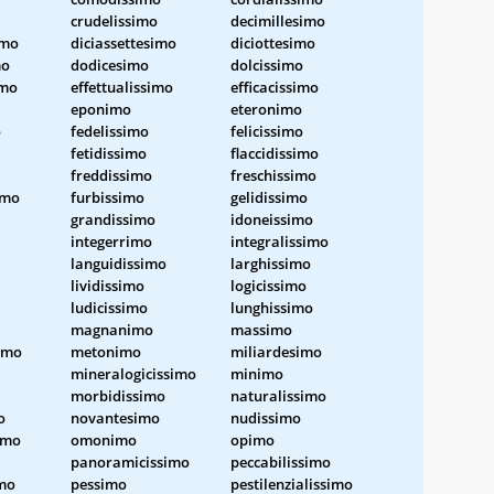
crudelissimo
decimillesimo
imo
diciassettesimo
diciottesimo
mo
dodicesimo
dolcissimo
imo
effettualissimo
efficacissimo
eponimo
eteronimo
o
fedelissimo
felicissimo
fetidissimo
flaccidissimo
freddissimo
freschissimo
imo
furbissimo
gelidissimo
grandissimo
idoneissimo
integerrimo
integralissimo
languidissimo
larghissimo
lividissimo
logicissimo
ludicissimo
lunghissimo
magnanimo
massimo
imo
metonimo
miliardesimo
mineralogicissimo
minimo
morbidissimo
naturalissimo
o
novantesimo
nudissimo
simo
omonimo
opimo
panoramicissimo
peccabilissimo
imo
pessimo
pestilenzialissimo