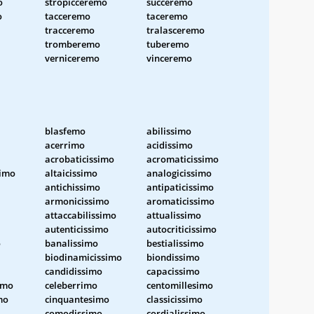
o
stropicceremo
succeremo
o
tacceremo
taceremo
tracceremo
tralasceremo
tromberemo
tuberemo
verniceremo
vinceremo
blasfemo
abilissimo
acerrimo
acidissimo
acrobaticissimo
acromaticissimo
simo
altaicissimo
analogicissimo
antichissimo
antipaticissimo
armonicissimo
aromaticissimo
attaccabilissimo
attualissimo
autenticissimo
autocriticissimo
o
banalissimo
bestialissimo
biodinamicissimo
biondissimo
candidissimo
capacissimo
imo
celeberrimo
centomillesimo
mo
cinquantesimo
classicissimo
comodissimo
cordialissimo