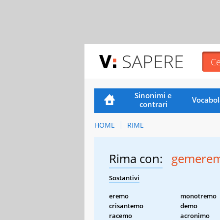
SAPERE
Sinonimi e
Vocabol
contrari
HOME
RIME
Rima con:
gemere
Sostantivi
eremo
monotremo
crisantemo
demo
racemo
acronimo