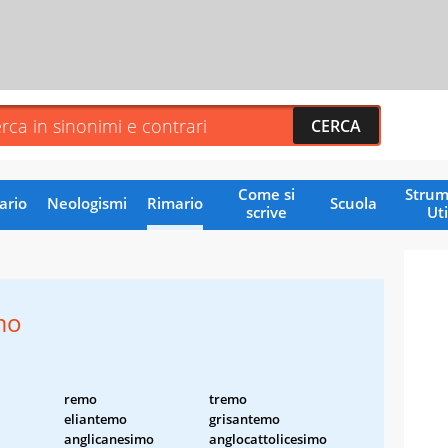
Come si
Strum
ario
Neologismi
Rimario
Scuola
scrive
Uti
mo
remo
tremo
eliantemo
grisantemo
anglicanesimo
anglocattolicesimo