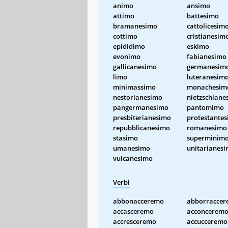
animo
ansimo
attimo
battesimo
bramanesimo
cattolicesim
cottimo
cristianesim
epididimo
eskimo
evonimo
fabianesimo
gallicanesimo
germanesim
limo
luteranesim
minimassimo
monachesim
nestorianesimo
nietzschiane
pangermanesimo
pantomimo
presbiterianesimo
protestante
repubblicanesimo
romanesimo
stasimo
superminim
umanesimo
unitarianes
vulcanesimo
Verbi
abbonacceremo
abborracce
accasceremo
acconcerem
accresceremo
accucceremo