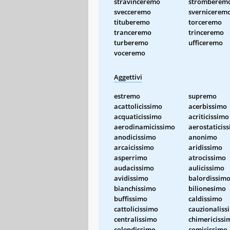
stravinceremo
stromberem
svecceremo
svernicerem
tituberemo
torceremo
tranceremo
trinceremo
turberemo
ufficeremo
voceremo
Aggettivi
estremo
supremo
acattolicissimo
acerbissimo
acquaticissimo
acriticissimo
aerodinamicissimo
aerostaticis
anodicissimo
anonimo
arcaicissimo
aridissimo
asperrimo
atrocissimo
audacissimo
aulicissimo
avidissimo
balordissim
bianchissimo
bilionesimo
buffissimo
caldissimo
cattolicissimo
cauzionaliss
centralissimo
chimericissi
colendissimo
comicissimo