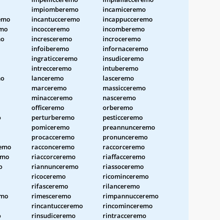
impiomberemo
incamiceremo
emo
incantucceremo
incappucceremo
emo
incocceremo
incomberemo
mo
incresceremo
incroceremo
infoiberemo
infornaceremo
ingraticceremo
insudiceremo
intrecceremo
intuberemo
mo
lanceremo
lasceremo
marceremo
massicceremo
minacceremo
nasceremo
officeremo
orberemo
o
perturberemo
pesticceremo
pomiceremo
preannunceremo
procacceremo
pronunceremo
remo
racconceremo
raccorceremo
emo
riaccorceremo
riaffacceremo
o
riannunceremo
riassoceremo
ricoceremo
ricominceremo
rifasceremo
rilanceremo
emo
rimesceremo
rimpannucceremo
rincantucceremo
rincominceremo
o
rinsudiceremo
rintracceremo