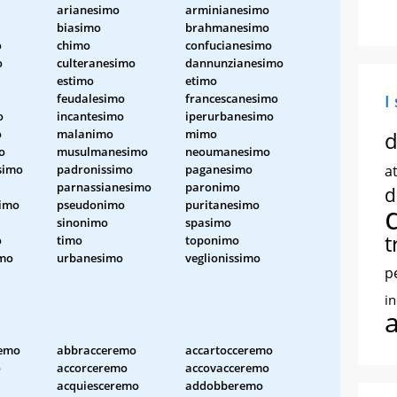
arianesimo
arminianesimo
biasimo
brahmanesimo
o
chimo
confucianesimo
o
culteranesimo
dannunzianesimo
estimo
etimo
feudalesimo
francescanesimo
I
o
incantesimo
iperurbanesimo
o
malanimo
mimo
d
o
musulmanesimo
neoumanesimo
simo
padronissimo
paganesimo
at
parnassianesimo
paronimo
d
simo
pseudonimo
puritanesimo
sinonimo
spasimo
t
o
timo
toponimo
imo
urbanesimo
veglionissimo
p
i
remo
abbracceremo
accartocceremo
o
accorceremo
accovacceremo
acquiesceremo
addobberemo