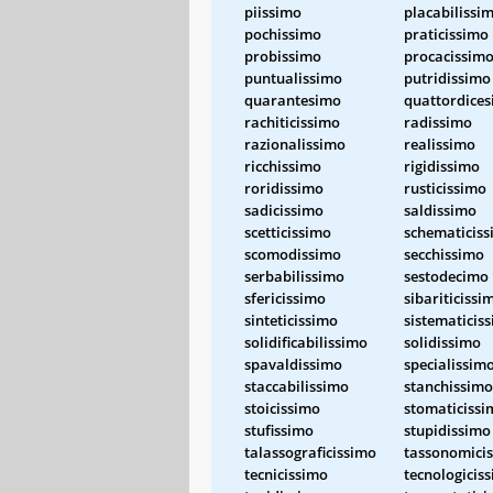
piissimo
placabilissi
pochissimo
praticissimo
probissimo
procacissim
puntualissimo
putridissimo
quarantesimo
quattordice
rachiticissimo
radissimo
razionalissimo
realissimo
ricchissimo
rigidissimo
roridissimo
rusticissimo
sadicissimo
saldissimo
scetticissimo
schematicis
scomodissimo
secchissimo
serbabilissimo
sestodecimo
sfericissimo
sibariticissi
sinteticissimo
sistematicis
solidificabilissimo
solidissimo
spavaldissimo
specialissim
staccabilissimo
stanchissimo
stoicissimo
stomaticissi
stufissimo
stupidissimo
talassograficissimo
tassonomici
tecnicissimo
tecnologicis