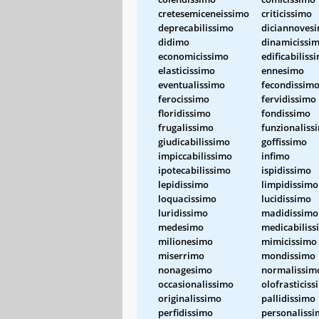
cretesemiceneissimo
criticissimo
deprecabilissimo
diciannoves
didimo
dinamicissi
economicissimo
edificabiliss
elasticissimo
ennesimo
eventualissimo
fecondissim
ferocissimo
fervidissimo
floridissimo
fondissimo
frugalissimo
funzionaliss
giudicabilissimo
goffissimo
impiccabilissimo
infimo
ipotecabilissimo
ispidissimo
lepidissimo
limpidissimo
loquacissimo
lucidissimo
luridissimo
madidissimo
medesimo
medicabiliss
milionesimo
mimicissimo
miserrimo
mondissimo
nonagesimo
normalissim
occasionalissimo
olofrasticis
originalissimo
pallidissimo
perfidissimo
personaliss