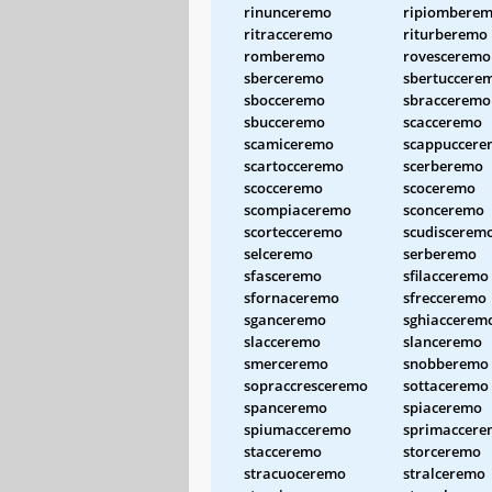
rinunceremo
ripiombere
ritracceremo
riturberemo
romberemo
rovesceremo
sberceremo
sbertuccere
sbocceremo
sbracceremo
sbucceremo
scacceremo
scamiceremo
scappuccer
scartocceremo
scerberemo
scocceremo
scoceremo
scompiaceremo
sconceremo
scortecceremo
scudiscerem
selceremo
serberemo
sfasceremo
sfilacceremo
sfornaceremo
sfrecceremo
sganceremo
sghiaccerem
slacceremo
slanceremo
smerceremo
snobberemo
sopraccresceremo
sottaceremo
spanceremo
spiaceremo
spiumacceremo
sprimaccer
stacceremo
storceremo
stracuoceremo
stralceremo