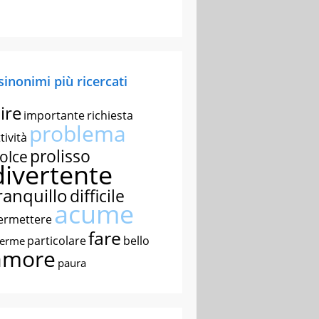
 sinonimi più ricercati
ire
importante
richiesta
problema
tività
prolisso
olce
divertente
ranquillo
difficile
acume
ermettere
fare
particolare
bello
nerme
amore
paura