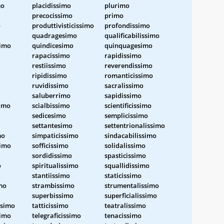
mo
placidissimo
plurimo
precocissimo
primo
o
produttivisticissimo
profondissimo
quadragesimo
qualificabilissimo
simo
quindicesimo
quinquagesimo
rapacissimo
rapidissimo
restiissimo
reverendissimo
ripidissimo
romanticissimo
ruvidissimo
sacralissimo
saluberrimo
sapidissimo
simo
scialbissimo
scientificissimo
sedicesimo
semplicissimo
settantesimo
settentrionalissimo
mo
simpaticissimo
sindacabilissimo
simo
sofficissimo
solidalissimo
sordidissimo
spasticissimo
o
spiritualissimo
squallidissimo
stantiissimo
staticissimo
mo
strambissimo
strumentalissimo
superbissimo
superficialissimo
ssimo
tatticissimo
teatralissimo
simo
telegraficissimo
tenacissimo