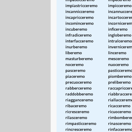
impiastricceremo
impicceremo
incannicceremo
incannuccer
incapricceremo
incartoccer
incominceremo
incornicere
incuberemo
inficeremo
infradiceremo
ingloberemo
interfacceremo
intralceremo
inurberemo
invernicere
liberemo
linceremo
masturberemo
mesceremo
noceremo
nuoceremo
pasceremo
pasticcerem
piaceremo
piomberemo
precuoceremo
preliberemo
rabberceremo
raccapricce
raddobberemo
riabbraccer
riagganceremo
riallaccerem
ribaceremo
ricacceremo
ricresceremo
ricuoceremo
rilasceremo
rimbomber
rimpasticceremo
rinasceremo
rincresceremo
rinfaccerem