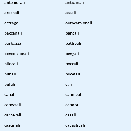
antemurali
anticlinali
arsenali
assali
astragali
autocamionali
baccanali
bancali
barbazzali
battipali
benedizionali
bengali
bilocali
boccali
bubali
bucefali
bufali
cali
canali
cannibali
capezzali
caporali
carnevali
casali
cascinali
cavastivali