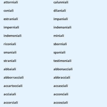
attorniali
calunniali
coniali
dilaniali
estraniali
impaniali
imperniali
indemaniali
indemoniali
miniali
riconiali
sborniali
smaniali
spaniali
straniali
testimoniali
abbaiali
abbonacciali
abborracciali
abbracciali
accartocciali
accasciali
acciaiali
acconciali
accorciali
accosciali