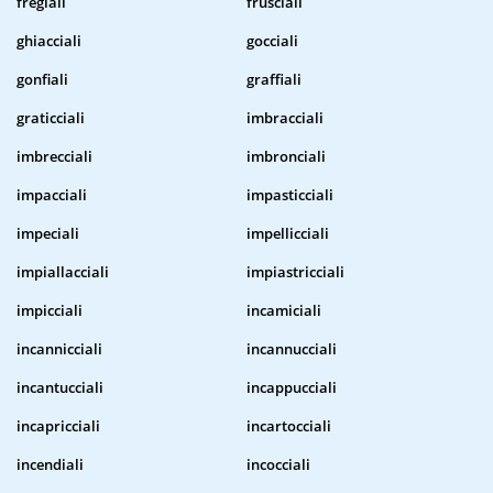
fregiali
frusciali
ghiacciali
gocciali
gonfiali
graffiali
graticciali
imbracciali
imbrecciali
imbronciali
impacciali
impasticciali
impeciali
impellicciali
impiallacciali
impiastricciali
impicciali
incamiciali
incannicciali
incannucciali
incantucciali
incappucciali
incapricciali
incartocciali
incendiali
incocciali