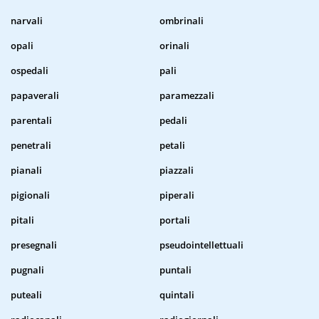
narvali
ombrinali
opali
orinali
ospedali
pali
papaverali
paramezzali
parentali
pedali
penetrali
petali
pianali
piazzali
pigionali
piperali
pitali
portali
presegnali
pseudointellettuali
pugnali
puntali
puteali
quintali