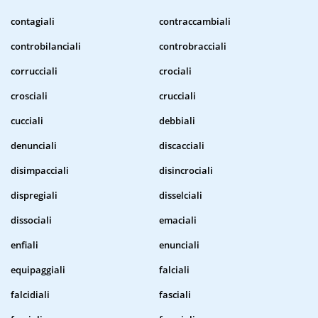
contagiali
contraccambiali
controbilanciali
controbracciali
corrucciali
crociali
crosciali
crucciali
cucciali
debbiali
denunciali
discacciali
disimpacciali
disincrociali
dispregiali
disselciali
dissociali
emaciali
enfiali
enunciali
equipaggiali
falciali
falcidiali
fasciali