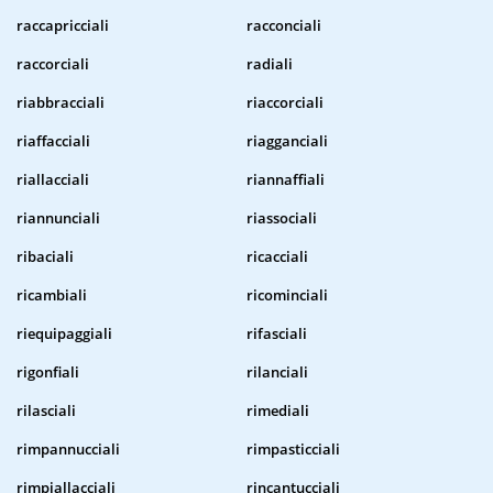
raccapricciali
racconciali
raccorciali
radiali
riabbracciali
riaccorciali
riaffacciali
riagganciali
riallacciali
riannaffiali
riannunciali
riassociali
ribaciali
ricacciali
ricambiali
ricominciali
riequipaggiali
rifasciali
rigonfiali
rilanciali
rilasciali
rimediali
rimpannucciali
rimpasticciali
rimpiallacciali
rincantucciali