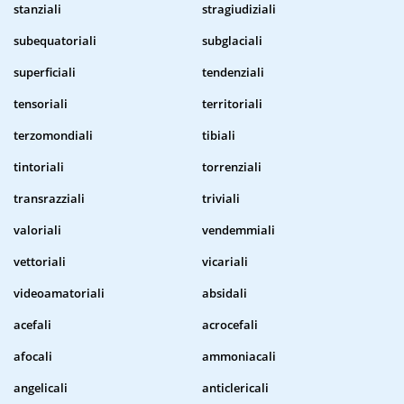
stanziali
stragiudiziali
subequatoriali
subglaciali
superficiali
tendenziali
tensoriali
territoriali
terzomondiali
tibiali
tintoriali
torrenziali
transrazziali
triviali
valoriali
vendemmiali
vettoriali
vicariali
videoamatoriali
absidali
acefali
acrocefali
afocali
ammoniacali
angelicali
anticlericali