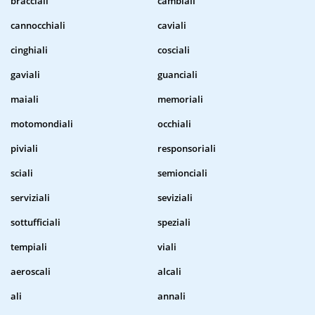
bracciali
cambiali
cannocchiali
caviali
cinghiali
cosciali
gaviali
guanciali
maiali
memoriali
motomondiali
occhiali
piviali
responsoriali
sciali
semionciali
serviziali
seviziali
sottufficiali
speziali
tempiali
viali
aeroscali
alcali
ali
annali