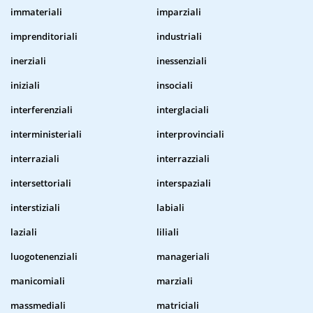
immateriali
imparziali
imprenditoriali
industriali
inerziali
inessenziali
iniziali
insociali
interferenziali
interglaciali
interministeriali
interprovinciali
interraziali
interrazziali
intersettoriali
interspaziali
interstiziali
labiali
laziali
liliali
luogotenenziali
manageriali
manicomiali
marziali
massmediali
matriciali