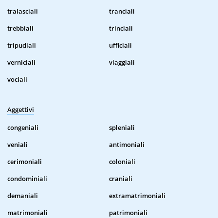
tralasciali
tranciali
trebbiali
trinciali
tripudiali
ufficiali
verniciali
viaggiali
vociali
Aggettivi
congeniali
spleniali
veniali
antimoniali
cerimoniali
coloniali
condominiali
craniali
demaniali
extramatrimoniali
matrimoniali
patrimoniali