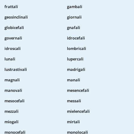
frattali
gambali
geosinclinali
giornali
globicefali
gnafali
governali
idrocefali
idroscali
lombricali
lunali
lupercali
lustrastivali
madrigali
magnali
manali
manovali
mesencefali
mesocefali
messali
mezzali
mielencefali
miogali
mirtali
monocefali
monolocali