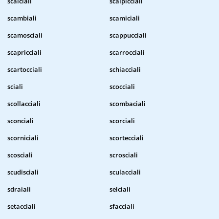
scalciali
scalpicciali
scambiali
scamiciali
scamosciali
scappucciali
scapricciali
scarrocciali
scartocciali
schiacciali
sciali
scocciali
scollacciali
scombaciali
sconciali
scorciali
scorniciali
scortecciali
scosciali
scrosciali
scudisciali
sculacciali
sdraiali
selciali
setacciali
sfacciali