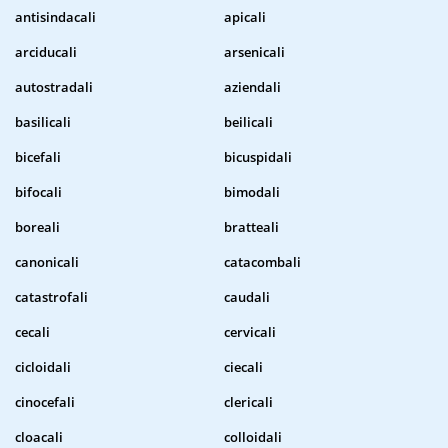
antisindacali
apicali
arciducali
arsenicali
autostradali
aziendali
basilicali
beilicali
bicefali
bicuspidali
bifocali
bimodali
boreali
bratteali
canonicali
catacombali
catastrofali
caudali
cecali
cervicali
cicloidali
ciecali
cinocefali
clericali
cloacali
colloidali