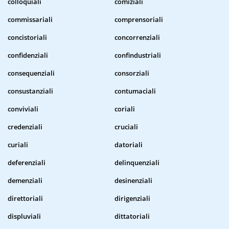
colloquiali
comiziali
commissariali
comprensoriali
concistoriali
concorrenziali
confidenziali
confindustriali
consequenziali
consorziali
consustanziali
contumaciali
conviviali
coriali
credenziali
cruciali
curiali
datoriali
deferenziali
delinquenziali
demenziali
desinenziali
direttoriali
dirigenziali
displuviali
dittatoriali