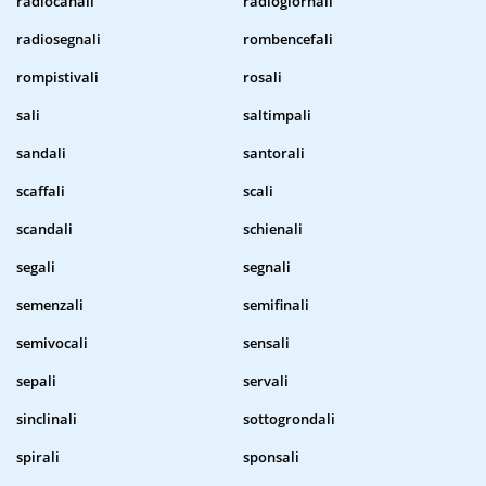
radiocanali
radiogiornali
radiosegnali
rombencefali
rompistivali
rosali
sali
saltimpali
sandali
santorali
scaffali
scali
scandali
schienali
segali
segnali
semenzali
semifinali
semivocali
sensali
sepali
servali
sinclinali
sottogrondali
spirali
sponsali