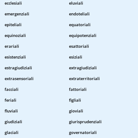
ecclesiali
eluviali
emergenziali
endoteliali
epiteliali
equatoriali
equinoziali
equipotenziali
erariali
esattoriali
esistenziali
esiziali
estragiudiziali
extragiudiziali
extrasensoriali
extraterritoriali
facciali
fattoriali
feriali
figliali
fluviali
gioviali
giudiziali
giurisprudenziali
glaciali
governatoriali