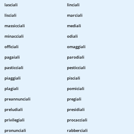
lasciali
linciali
lisciali
marciali
massicciali
mediali
minacciali
odiali
officiali
omaggiali
pagaiali
parodiali
pasticciali
pesticciali
piaggiali
pisciali
plagiali
pomiciali
preannunciali
pregiali
preludiali
presidiali
privilegiali
procacciali
pronunciali
rabberciali