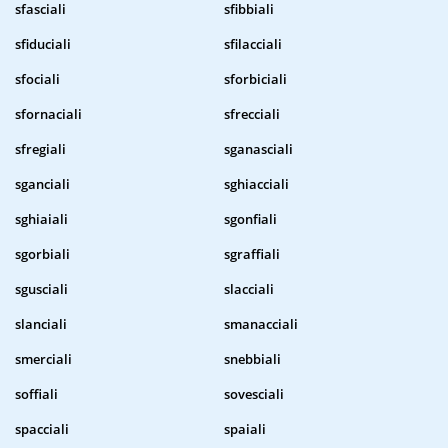
sfasciali
sfibbiali
sfiduciali
sfilacciali
sfociali
sforbiciali
sfornaciali
sfrecciali
sfregiali
sganasciali
sganciali
sghiacciali
sghiaiali
sgonfiali
sgorbiali
sgraffiali
sgusciali
slacciali
slanciali
smanacciali
smerciali
snebbiali
soffiali
sovesciali
spacciali
spaiali