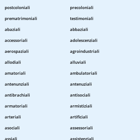
postcoloniali
precoloniali
prematrimoniali
testimoniali
abaziali
abbaziali
accessoriali
adolescenziali
aerospaziali
agroindustriali
allodiali
alluviali
amatoriali
ambulatoriali
antenunziali
antenuziali
antibrachiali
antisociali
armatoriali
armistiziali
arteriali
artificiali
asociali
assessoriali
assiali
assistenziali