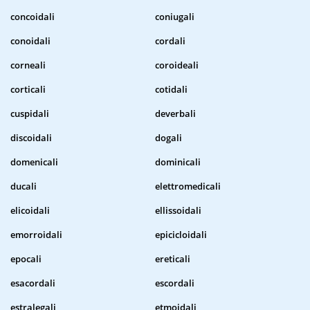
concoidali
coniugali
conoidali
cordali
corneali
coroideali
corticali
cotidali
cuspidali
deverbali
discoidali
dogali
domenicali
dominicali
ducali
elettromedicali
elicoidali
ellissoidali
emorroidali
epicicloidali
epocali
ereticali
esacordali
escordali
estralegali
etmoidali