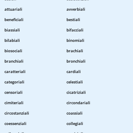
attuariali
avverbiali
beneficiali
bestiali
biassiali
bifacciali
bilabiali
binomiali
biosociali
brachiali
branchiali
bronchiali
caratteriali
cardiali
categoriali
celestiali
censoriali
cicatriziali
cimiteriali
circondariali
circostanziali
coassiali
coessenziali
collegiali