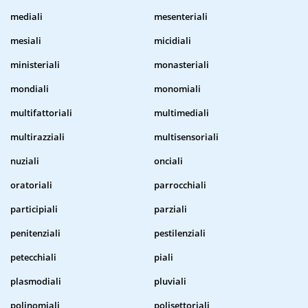
mediali
mesenteriali
mesiali
micidiali
ministeriali
monasteriali
mondiali
monomiali
multifattoriali
multimediali
multirazziali
multisensoriali
nuziali
onciali
oratoriali
parrocchiali
participiali
parziali
penitenziali
pestilenziali
petecchiali
piali
plasmodiali
pluviali
polinomiali
polisettoriali