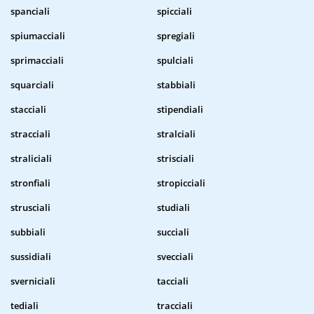
spanciali
spicciali
spiumacciali
spregiali
sprimacciali
spulciali
squarciali
stabbiali
stacciali
stipendiali
stracciali
stralciali
straliciali
strisciali
stronfiali
stropicciali
strusciali
studiali
subbiali
succiali
sussidiali
svecciali
sverniciali
tacciali
tediali
tracciali