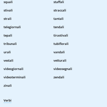
squali
staffali
stivali
straccali
strali
tantali
telegiornali
tendali
tepali
tirastivali
tribunali
tubiflorali
urali
vandali
vestali
vetturali
videogiornali
videosegnali
videoterminali
zendali
zinali
Verbi