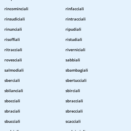
rincominciali
rinfacciali
rinsudiciali
rintracciali
rinunciali
ripudiali
risoffiali
ristudiali
ritracciali
riverniciali
rovesciali
sabbiali
salmodiali
sbambagiali
sberciali
sbertucciali
sbilanciali
sbirciali
sbocciali
sbracciali
sbraciali
sbrecciali
sbucciali
scacciali