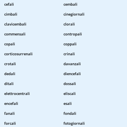
cefali
cembali
cimbali
cinegiornali
clavicembali
clorali
commensali
contropali
copali
coppali
corticosurrenali
crinali
crotali
davanzali
dedali
diencefali
ditali
dossali
elettrocentrali
eliscali
encefali
esali
fanali
fondali
forcali
fotogiornali