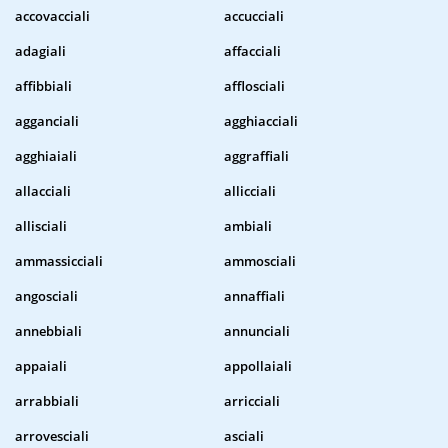
accovacciali
accucciali
adagiali
affacciali
affibbiali
afflosciali
agganciali
agghiacciali
agghiaiali
aggraffiali
allacciali
allicciali
allisciali
ambiali
ammassicciali
ammosciali
angosciali
annaffiali
annebbiali
annunciali
appaiali
appollaiali
arrabbiali
arricciali
arrovesciali
asciali