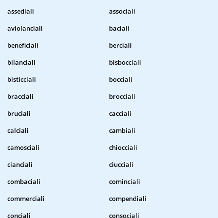
assediali
associali
aviolanciali
baciali
beneficiali
berciali
bilanciali
bisbocciali
bisticciali
bocciali
bracciali
brocciali
bruciali
cacciali
calciali
cambiali
camosciali
chiocciali
cianciali
ciucciali
combaciali
cominciali
commerciali
compendiali
conciali
consociali