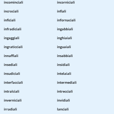
incominciali
incorniciali
incrociali
infiali
inficiali
infornaciali
infradiciali
ingabbiali
ingaggiali
inghiaiali
ingraticciali
inguaiali
innaffiali
insabbiali
insediali
insidiali
insudiciali
intelaiali
interfacciali
intermediali
intralciali
intrecciali
inverniciali
invidiali
irradiali
lanciali