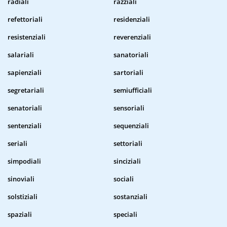
radiali
razziali
refettoriali
residenziali
resistenziali
reverenziali
salariali
sanatoriali
sapienziali
sartoriali
segretariali
semiufficiali
senatoriali
sensoriali
sentenziali
sequenziali
seriali
settoriali
simpodiali
sinciziali
sinoviali
sociali
solstiziali
sostanziali
spaziali
speciali