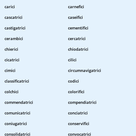
carici
carnefici
cascatrici
caseifici
castigatrici
cementifici
cerambici
cercatrici
chierici
chiodatrici
cicatrici
cilici
cimici
circumnavigatrici
classificatrici
codici
colchici
colorifici
commendatrici
compendiatrici
comunicatrici
conciatrici
coniugatrici
conservifici
consolidatrici
convocatrici