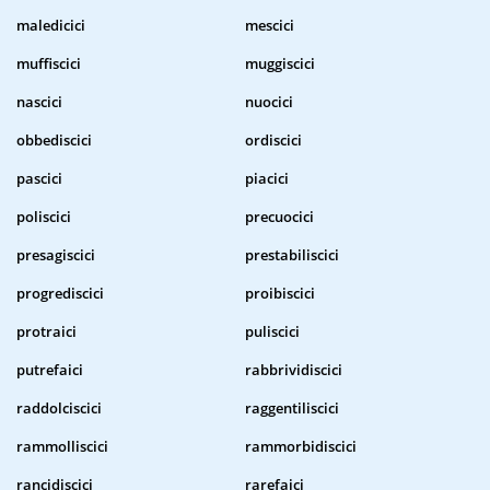
maledicici
mescici
muffiscici
muggiscici
nascici
nuocici
obbediscici
ordiscici
pascici
piacici
poliscici
precuocici
presagiscici
prestabiliscici
progrediscici
proibiscici
protraici
puliscici
putrefaici
rabbrividiscici
raddolciscici
raggentiliscici
rammolliscici
rammorbidiscici
rancidiscici
rarefaici