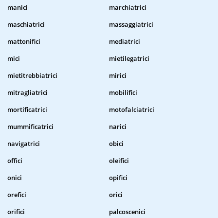
manici
marchiatrici
maschiatrici
massaggiatrici
mattonifici
mediatrici
mici
mietilegatrici
mietitrebbiatrici
mirici
mitragliatrici
mobilifici
mortificatrici
motofalciatrici
mummificatrici
narici
navigatrici
obici
offici
oleifici
onici
opifici
orefici
orici
orifici
palcoscenici