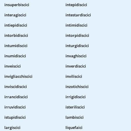
insuperbiscici
intepidiscici
interagiscici
intestardiscici
intiepidiscici
intimidiscici
intorbidiscici
intorpidiscici
intumidiscici
inturgidiscici
inumidiscici
invaghiscici
inveiscici
inverdiscici
invigliacchiscici
inviliscici
inviscidiscici
inzotichiscici
irrancidiscici
irrigidiscici
irruvidiscici
isteriliscici
istupidiscici
lambiscici
largiscici
liquefaici