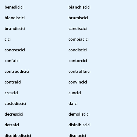
benedicici
bianchiscici
blandiscici
bramiscici
brandiscici
candiscici
cici
compiacici
concrescici
condiscici
confaici
contorcici
contraddicici
contraffaici
contraici
convincici
crescici
cuocici
custodiscici
daici
decrescici
demoliscici
detraici
disinibiscici
disobbediscici
dispiacici