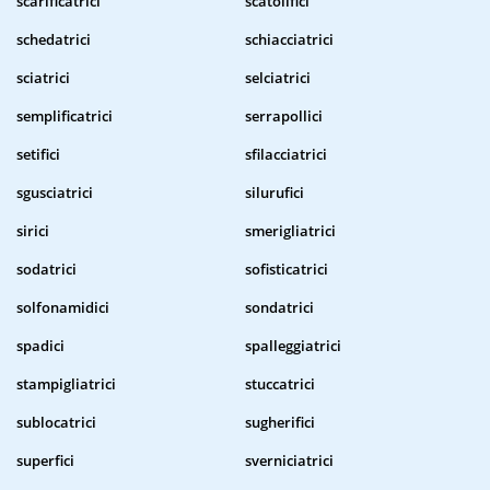
scarificatrici
scatolifici
schedatrici
schiacciatrici
sciatrici
selciatrici
semplificatrici
serrapollici
setifici
sfilacciatrici
sgusciatrici
silurufici
sirici
smerigliatrici
sodatrici
sofisticatrici
solfonamidici
sondatrici
spadici
spalleggiatrici
stampigliatrici
stuccatrici
sublocatrici
sugherifici
superfici
sverniciatrici