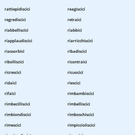
rattiepidiscici
reagiscici
regrediscici
retraici
riabbelliscici
riabbici
riapplaudiscici
riarricchiscici
riassorbici
ribadiscici
ribolliscici
ricontraici
ricrescici
ricuocici
ridaici
riescici
rifaici
rimbambiscici
rimbecilliscici
rimbelliscici
rimbiondiscici
rimboschiscici
rimescici
rimpiccioliscici