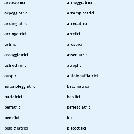
arcoscenici
armeggiatrici
arpeggiatrici
arrampicatrici
arrangiatrici
arredatrici
arringatrici
artefici
artifici
aruspici
assaggiatrici
assediatrici
astrochimici
atreplici
auspici
autoinnaffiatrici
autonoleggiatrici
bacchiatrici
baciatrici
basilici
beffatrici
beffeggiatrici
benefici
bici
bisbigliatrici
biscottifici