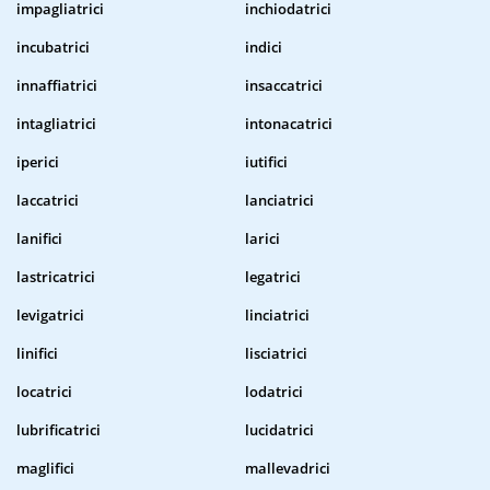
impagliatrici
inchiodatrici
incubatrici
indici
innaffiatrici
insaccatrici
intagliatrici
intonacatrici
iperici
iutifici
laccatrici
lanciatrici
lanifici
larici
lastricatrici
legatrici
levigatrici
linciatrici
linifici
lisciatrici
locatrici
lodatrici
lubrificatrici
lucidatrici
maglifici
mallevadrici