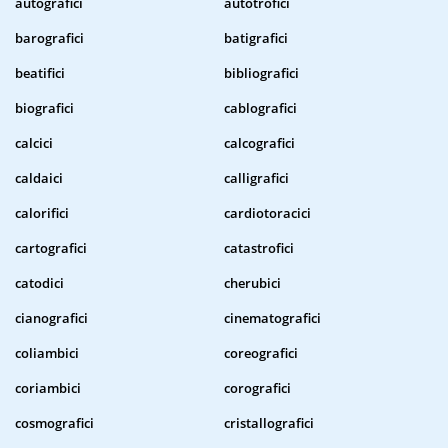
autografici
autotrofici
barografici
batigrafici
beatifici
bibliografici
biografici
cablografici
calcici
calcografici
caldaici
calligrafici
calorifici
cardiotoracici
cartografici
catastrofici
catodici
cherubici
cianografici
cinematografici
coliambici
coreografici
coriambici
corografici
cosmografici
cristallografici