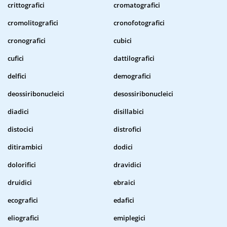
crittografici
cromatografici
cromolitografici
cronofotografici
cronografici
cubici
cufici
dattilografici
delfici
demografici
deossiribonucleici
desossiribonucleici
diadici
disillabici
distocici
distrofici
ditirambici
dodici
dolorifici
dravidici
druidici
ebraici
ecografici
edafici
eliografici
emiplegici