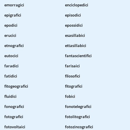
emorragici
enciclopedici
epigrafici
episodici
epodici
epossidici
erucici
esasillabici
etnografici
ettasillabici
eutocici
fantascientifici
faradici
farisaici
fatidici
filosofici
fitogeografici
fitografici
fluidici
fobici
fonografici
fonotelegrafici
fotografici
fotolitografici
fotovoltaici
fotozincografici