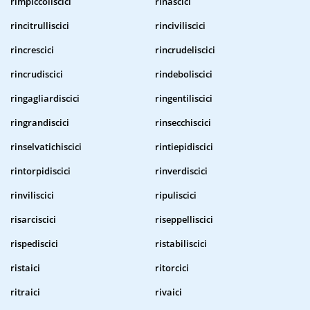
rimpiccoliscici
rinascici
rincitrulliscici
rinciviliscici
rincrescici
rincrudeliscici
rincrudiscici
rindeboliscici
ringagliardiscici
ringentiliscici
ringrandiscici
rinsecchiscici
rinselvatichiscici
rintiepidiscici
rintorpidiscici
rinverdiscici
rinviliscici
ripuliscici
risarciscici
riseppelliscici
rispediscici
ristabiliscici
ristaici
ritorcici
ritraici
rivaici