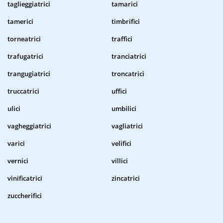
taglieggiatrici
tamarici
tamerici
timbrifici
torneatrici
traffici
trafugatrici
tranciatrici
trangugiatrici
troncatrici
truccatrici
uffici
ulici
umbilici
vagheggiatrici
vagliatrici
varici
velifici
vernici
villici
vinificatrici
zincatrici
zuccherifici