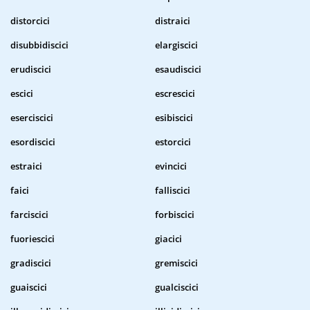
distorcici
distraici
disubbidiscici
elargiscici
erudiscici
esaudiscici
escici
escrescici
eserciscici
esibiscici
esordiscici
estorcici
estraici
evincici
faici
falliscici
farciscici
forbiscici
fuoriescici
giacici
gradiscici
gremiscici
guaiscici
gualciscici