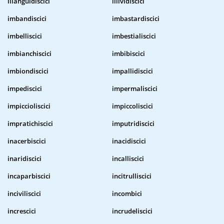
illanguidiscici
illividiscici
imbandiscici
imbastardiscici
imbelliscici
imbestialiscici
imbianchiscici
imbibiscici
imbiondiscici
impallidiscici
impediscici
impermaliscici
impiccioliscici
impiccoliscici
impratichiscici
imputridiscici
inacerbiscici
inacidiscici
inaridiscici
incalliscici
incaparbiscici
incitrulliscici
inciviliscici
incombici
increscici
incrudeliscici