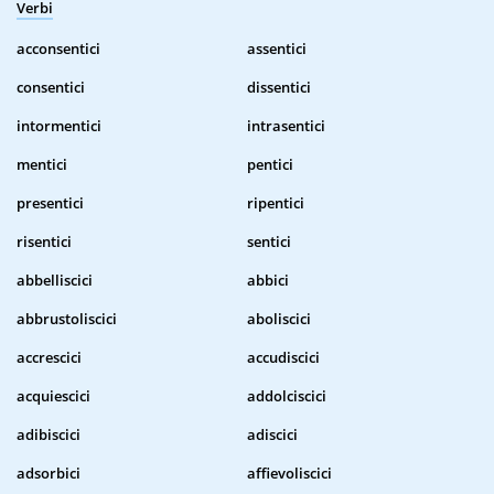
Verbi
acconsentici
assentici
consentici
dissentici
intormentici
intrasentici
mentici
pentici
presentici
ripentici
risentici
sentici
abbelliscici
abbici
abbrustoliscici
aboliscici
accrescici
accudiscici
acquiescici
addolciscici
adibiscici
adiscici
adsorbici
affievoliscici