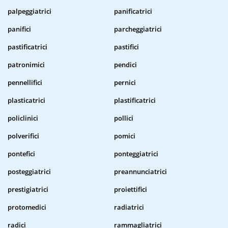
palpeggiatrici
panificatrici
panifici
parcheggiatrici
pastificatrici
pastifici
patronimici
pendici
pennellifici
pernici
plasticatrici
plastificatrici
policlinici
pollici
polverifici
pomici
pontefici
ponteggiatrici
posteggiatrici
preannunciatrici
prestigiatrici
proiettifici
protomedici
radiatrici
radici
rammagliatrici