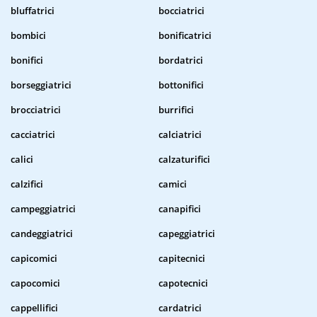
bluffatrici
bocciatrici
bombici
bonificatrici
bonifici
bordatrici
borseggiatrici
bottonifici
brocciatrici
burrifici
cacciatrici
calciatrici
calici
calzaturifici
calzifici
camici
campeggiatrici
canapifici
candeggiatrici
capeggiatrici
capicomici
capitecnici
capocomici
capotecnici
cappellifici
cardatrici