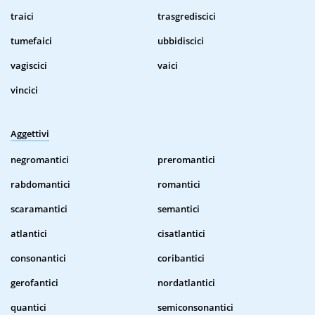
traici
trasgrediscici
tumefaici
ubbidiscici
vagiscici
vaici
vincici
Aggettivi
negromantici
preromantici
rabdomantici
romantici
scaramantici
semantici
atlantici
cisatlantici
consonantici
coribantici
gerofantici
nordatlantici
quantici
semiconsonantici