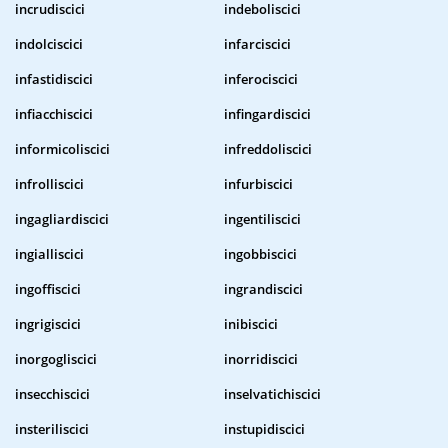
incrudiscici
indeboliscici
indolciscici
infarciscici
infastidiscici
inferociscici
infiacchiscici
infingardiscici
informicoliscici
infreddoliscici
infrolliscici
infurbiscici
ingagliardiscici
ingentiliscici
ingialliscici
ingobbiscici
ingoffiscici
ingrandiscici
ingrigiscici
inibiscici
inorgogliscici
inorridiscici
insecchiscici
inselvatichiscici
insteriliscici
instupidiscici