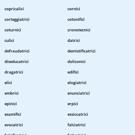
copricalici
cornici
corteggiatrici
cotonifici
coturnici
cronotecnici
culici
datrici
defraudatrici
demistificatrici
diseducatrici
doliconici
dragatrici
edifici
elici
elogiatrici
embrici
enunciatrici
epinici
erpici
esamifici
essiccatrici
evocatrici
falciatrici