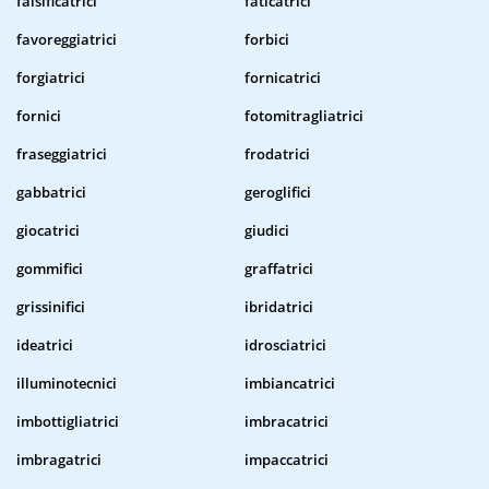
falsificatrici
faticatrici
favoreggiatrici
forbici
forgiatrici
fornicatrici
fornici
fotomitragliatrici
fraseggiatrici
frodatrici
gabbatrici
geroglifici
giocatrici
giudici
gommifici
graffatrici
grissinifici
ibridatrici
ideatrici
idrosciatrici
illuminotecnici
imbiancatrici
imbottigliatrici
imbracatrici
imbragatrici
impaccatrici