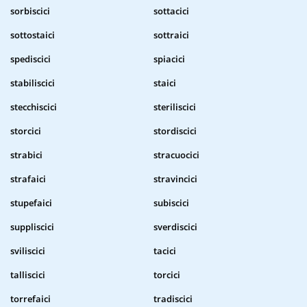
sorbiscici
sottacici
sottostaici
sottraici
spediscici
spiacici
stabiliscici
staici
stecchiscici
steriliscici
storcici
stordiscici
strabici
stracuocici
strafaici
stravincici
stupefaici
subiscici
suppliscici
sverdiscici
sviliscici
tacici
talliscici
torcici
torrefaici
tradiscici