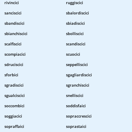
rivincici
ruggiscici
sanciscici
sbalordiscici
sbandiscici
sbiadiscici
sbianchiscici
sbolliscici
scalfiscici
scandiscici
scompiacici
scuocici
sdruciscici
seppelliscici
sforbici
sgagliardiscici
sgradiscici
sgranchiscici
sgualciscici
snelliscici
soccombici
soddisfaici
soggiacici
sopraccrescici
sopraffaici
soprastaici