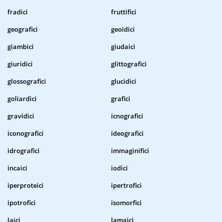
fradici
fruttifici
geografici
geoidici
giambici
giudaici
giuridici
glittografici
glossografici
glucidici
goliardici
grafici
gravidici
icnografici
iconografici
ideografici
idrografici
immaginifici
incaici
iodici
iperproteici
ipertrofici
ipotrofici
isomorfici
laici
lamaici