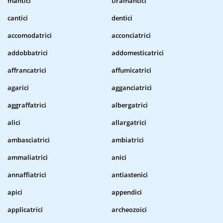
mantici
tiramantici
cantici
dentici
accomodatrici
acconciatrici
addobbatrici
addomesticatrici
affrancatrici
affumicatrici
agarici
agganciatrici
aggraffatrici
albergatrici
alici
allargatrici
ambasciatrici
ambiatrici
ammaliatrici
anici
annaffiatrici
antiastenici
apici
appendici
applicatrici
archeozoici