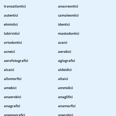
transatlantici
anacreontici
autentici
camaleontici
elmintici
identici
labirintici
mastodontici
ortodontici
acaici
acneici
aerobici
aerofotografici
agiografici
alcaici
aldeidici
allomorfici
altaici
amebici
ammidici
anaerobici
anaglifici
anagrafici
anamorfici
anemografici
anerobici