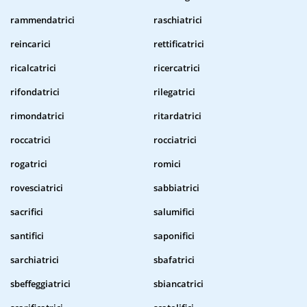
rammendatrici
raschiatrici
reincarici
rettificatrici
ricalcatrici
ricercatrici
rifondatrici
rilegatrici
rimondatrici
ritardatrici
roccatrici
rocciatrici
rogatrici
romici
rovesciatrici
sabbiatrici
sacrifici
salumifici
santifici
saponifici
sarchiatrici
sbafatrici
sbeffeggiatrici
sbiancatrici