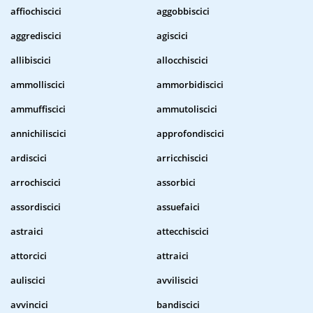
affiochiscici
aggobbiscici
aggrediscici
agiscici
allibiscici
allocchiscici
ammolliscici
ammorbidiscici
ammuffiscici
ammutoliscici
annichiliscici
approfondiscici
ardiscici
arricchiscici
arrochiscici
assorbici
assordiscici
assuefaici
astraici
attecchiscici
attorcici
attraici
auliscici
avviliscici
avvincici
bandiscici