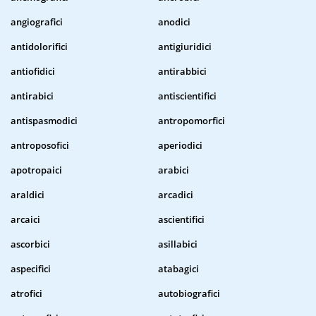
angiografici
anodici
antidolorifici
antigiuridici
antiofidici
antirabbici
antirabici
antiscientifici
antispasmodici
antropomorfici
antroposofici
aperiodici
apotropaici
arabici
araldici
arcadici
arcaici
ascientifici
ascorbici
asillabici
aspecifici
atabagici
atrofici
autobiografici