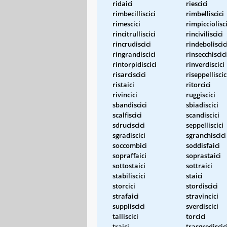
ridaici
riescici
rimbecilliscici
rimbelliscici
rimescici
rimpicciolisci
rincitrulliscici
rinciviliscici
rincrudiscici
rindeboliscic
ringrandiscici
rinsecchiscici
rintorpidiscici
rinverdiscici
risarciscici
riseppelliscic
ristaici
ritorcici
rivincici
ruggiscici
sbandiscici
sbiadiscici
scalfiscici
scandiscici
sdruciscici
seppelliscici
sgradiscici
sgranchiscici
soccombici
soddisfaici
sopraffaici
soprastaici
sottostaici
sottraici
stabiliscici
staici
storcici
stordiscici
strafaici
stravincici
suppliscici
sverdiscici
talliscici
torcici
traici
trasgrediscic