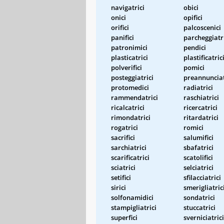
navigatrici
obici
onici
opifici
orifici
palcoscenici
panifici
parcheggiatr
patronimici
pendici
plasticatrici
plastificatric
polverifici
pomici
posteggiatrici
preannunciat
protomedici
radiatrici
rammendatrici
raschiatrici
ricalcatrici
ricercatrici
rimondatrici
ritardatrici
rogatrici
romici
sacrifici
salumifici
sarchiatrici
sbafatrici
scarificatrici
scatolifici
sciatrici
selciatrici
setifici
sfilacciatrici
sirici
smerigliatric
solfonamidici
sondatrici
stampigliatrici
stuccatrici
superfici
sverniciatrici