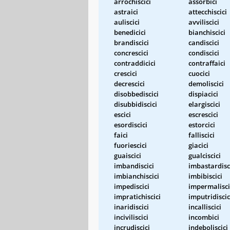
arrochiscici
assorbici
astraici
attecchiscici
auliscici
avviliscici
benedicici
bianchiscici
brandiscici
candiscici
concrescici
condiscici
contraddicici
contraffaici
crescici
cuocici
decrescici
demoliscici
disobbediscici
dispiacici
disubbidiscici
elargiscici
escici
escrescici
esordiscici
estorcici
faici
falliscici
fuoriescici
giacici
guaiscici
gualciscici
imbandiscici
imbastardisc
imbianchiscici
imbibiscici
impediscici
impermalisci
impratichiscici
imputridiscic
inaridiscici
incalliscici
inciviliscici
incombici
incrudiscici
indeboliscici