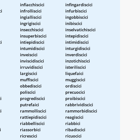
infiacchiscici
infingardiscici
ci
infrolliscici
infurbiscici
ingialliscici
ingobbiscici
ingrigiscici
inibiscici
insecchiscici
inselvatichiscici
insuperbiscici
intepidiscici
ci
intiepidiscici
intimidiscici
intumidiscici
inturgidiscici
inveiscici
inverdiscici
inviscidiscici
inzotichiscici
irruvidiscici
isteriliscici
largiscici
liquefaici
muffiscici
muggiscici
obbediscici
ordiscici
poliscici
precuocici
i
progrediscici
proibiscici
putrefaici
rabbrividiscici
i
rammolliscici
rammorbidiscici
rattiepidiscici
reagiscici
riabbelliscici
riabbici
i
riassorbici
ribadiscici
ricrescici
ricuocici