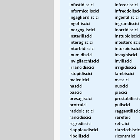
infastidiscici
inferociscici
informicoliscici
infreddolisci
ingagliardiscici
ingentiliscici
ingoffiscici
ingrandiscici
inorgogliscici
inorridiscici
insteriliscici
instupidiscici
interagiscici
intestardisci
intorbidiscici
intorpidiscici
inumidiscici
invaghiscici
invigliacchiscici
inviliscici
irrancidiscici
irrigidiscici
istupidiscici
lambiscici
maledicici
mescici
nascici
nuocici
pascici
piacici
presagiscici
prestabiliscic
protraici
puliscici
raddolciscici
raggentiliscic
rancidiscici
rarefaici
regrediscici
retraici
riapplaudiscici
riarricchiscic
ribolliscici
ricontraici