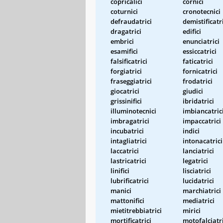
copricalici
cornici
coturnici
cronotecnici
defraudatrici
demistificatr
dragatrici
edifici
embrici
enunciatrici
esamifici
essiccatrici
falsificatrici
faticatrici
forgiatrici
fornicatrici
fraseggiatrici
frodatrici
giocatrici
giudici
grissinifici
ibridatrici
illuminotecnici
imbiancatric
imbragatrici
impaccatrici
incubatrici
indici
intagliatrici
intonacatrici
laccatrici
lanciatrici
lastricatrici
legatrici
linifici
lisciatrici
lubrificatrici
lucidatrici
manici
marchiatrici
mattonifici
mediatrici
mietitrebbiatrici
mirici
mortificatrici
motofalciatri