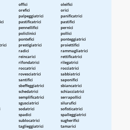
offici
oleifici
orefici
orici
palpeggiatrici
panificatrici
ici
pastificatrici
pastifici
pennellifici
pernici
i
policlinici
pollici
pontefici
ponteggiatrici
rici
prestigiatrici
proiettifici
radici
rammagliatrici
reincarici
rettificatrici
rifondatrici
rilegatrici
roccatrici
rocciatrici
rovesciatrici
sabbiatrici
santifici
saponifici
sbeffeggiatrici
sbiancatrici
schedatrici
schiacciatrici
semplificatrici
serrapollici
sgusciatrici
silurufici
i
sodatrici
sofisticatrici
spadici
spalleggiatrici
sublocatrici
sugherifici
taglieggiatrici
tamarici