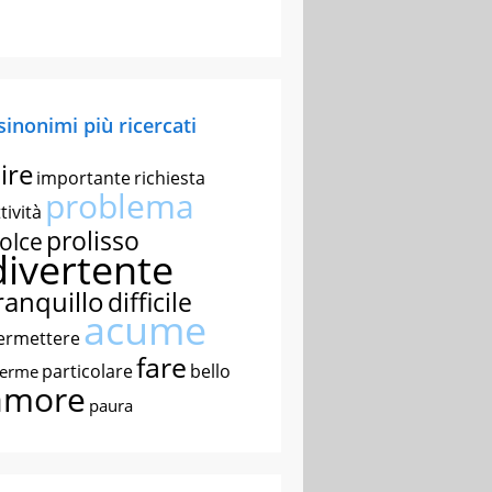
 sinonimi più ricercati
ire
importante
richiesta
problema
tività
prolisso
olce
divertente
ranquillo
difficile
acume
ermettere
fare
particolare
bello
nerme
amore
paura