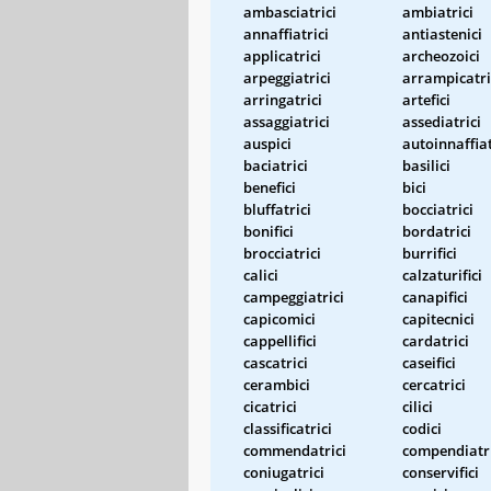
ambasciatrici
ambiatrici
annaffiatrici
antiastenici
applicatrici
archeozoici
arpeggiatrici
arrampicatri
arringatrici
artefici
assaggiatrici
assediatrici
auspici
autoinnaffiat
baciatrici
basilici
benefici
bici
bluffatrici
bocciatrici
bonifici
bordatrici
brocciatrici
burrifici
calici
calzaturifici
campeggiatrici
canapifici
capicomici
capitecnici
cappellifici
cardatrici
cascatrici
caseifici
cerambici
cercatrici
cicatrici
cilici
classificatrici
codici
commendatrici
compendiatri
coniugatrici
conservifici