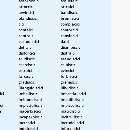
assordiscici
assuefaici
attorcici
attraici
avvincici
bandiscici
blandiscici
bramiscici
cici
compiacici
confaici
contorcici
contraici
convincici
custodiscici
daici
detraici
disinibiscici
distorcici
distraici
erudiscici
esaudiscici
eserciscici
esibiscici
estraici
evincici
farciscici
forbiscici
gradiscici
gremiscici
illanguidiscici
illividiscici
ici
imbelliscici
imbestialiscici
imbiondiscici
impallidiscici
ci
impiccioliscici
impiccoliscici
i
inacerbiscici
inacidiscici
incaparbiscici
incitrulliscici
increscici
incrudeliscici
indolciscici
infarciscici