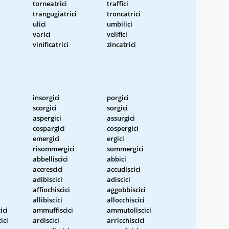
torneatrici
traffici
trangugiatrici
troncatrici
ulici
umbilici
varici
velifici
vinificatrici
zincatrici
insorgici
porgici
scorgici
sorgici
aspergici
assurgici
cospargici
cospergici
emergici
ergici
risommergici
sommergici
abbelliscici
abbici
accrescici
accudiscici
adibiscici
adiscici
affiochiscici
aggobbiscici
allibiscici
allocchiscici
ici
ammuffiscici
ammutoliscici
ici
ardiscici
arricchiscici