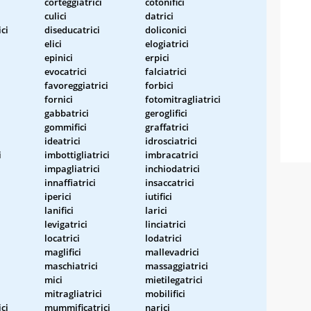
corteggiatrici
cotonifici
culici
datrici
ici
diseducatrici
doliconici
elici
elogiatrici
epinici
erpici
evocatrici
falciatrici
favoreggiatrici
forbici
fornici
fotomitragliatrici
gabbatrici
geroglifici
gommifici
graffatrici
ideatrici
idrosciatrici
i
imbottigliatrici
imbracatrici
impagliatrici
inchiodatrici
innaffiatrici
insaccatrici
iperici
iutifici
lanifici
larici
levigatrici
linciatrici
locatrici
lodatrici
maglifici
mallevadrici
maschiatrici
massaggiatrici
mici
mietilegatrici
mitragliatrici
mobilifici
ci
mummificatrici
narici