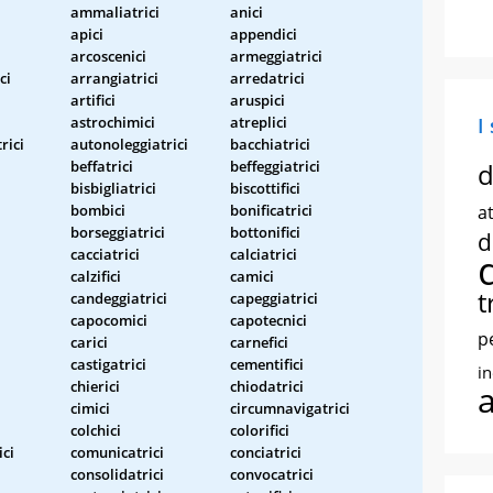
ammaliatrici
anici
apici
appendici
arcoscenici
armeggiatrici
ci
arrangiatrici
arredatrici
artifici
aruspici
astrochimici
atreplici
I
rici
autonoleggiatrici
bacchiatrici
beffatrici
beffeggiatrici
d
bisbigliatrici
biscottifici
bombici
bonificatrici
at
borseggiatrici
bottonifici
d
cacciatrici
calciatrici
calzifici
camici
t
candeggiatrici
capeggiatrici
capocomici
capotecnici
p
carici
carnefici
castigatrici
cementifici
i
chierici
chiodatrici
cimici
circumnavigatrici
colchici
colorifici
ci
comunicatrici
conciatrici
consolidatrici
convocatrici