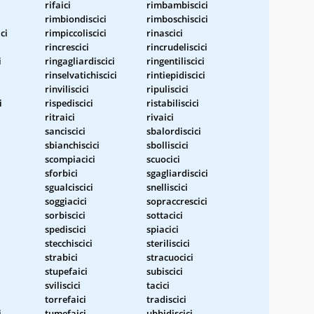
rifaici
rimbambiscici
rimbiondiscici
rimboschiscici
ci
rimpiccoliscici
rinascici
rincrescici
rincrudeliscici
i
ringagliardiscici
ringentiliscici
rinselvatichiscici
rintiepidiscici
rinviliscici
ripuliscici
i
rispediscici
ristabiliscici
ritraici
rivaici
sanciscici
sbalordiscici
sbianchiscici
sbolliscici
scompiacici
scuocici
sforbici
sgagliardiscici
sgualciscici
snelliscici
soggiacici
sopraccrescici
sorbiscici
sottacici
spediscici
spiacici
stecchiscici
steriliscici
strabici
stracuocici
stupefaici
subiscici
sviliscici
tacici
torrefaici
tradiscici
i
tumefaici
ubbidiscici