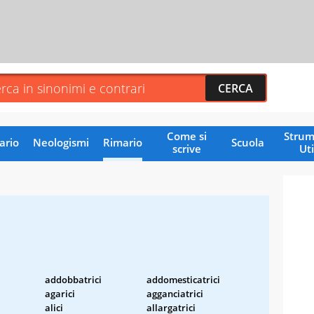
Come si
Strum
ario
Neologismi
Rimario
Scuola
scrive
Uti
addobbatrici
addomesticatrici
agarici
agganciatrici
alici
allargatrici