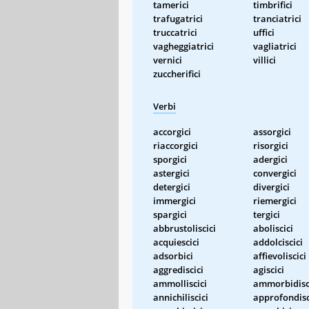
tamerici
timbrifici
trafugatrici
tranciatrici
truccatrici
uffici
vagheggiatrici
vagliatrici
vernici
villici
zuccherifici
Verbi
accorgici
assorgici
riaccorgici
risorgici
sporgici
adergici
astergici
convergici
detergici
divergici
immergici
riemergici
spargici
tergici
abbrustoliscici
aboliscici
acquiescici
addolciscici
adsorbici
affievoliscici
aggrediscici
agiscici
ammolliscici
ammorbidisc
annichiliscici
approfondisc