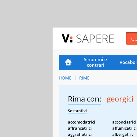
SAPERE
Sinonimi e
Vocabol
contrari
HOME
RIME
Rima con:
georgici
Sostantivi
accomodatrici
acconciatrici
affrancatrici
affumicatrici
aggraffatrici
albergatrici