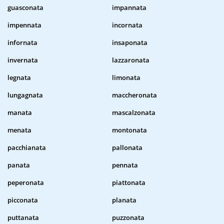
guasconata
impannata
impennata
incornata
infornata
insaponata
invernata
lazzaronata
legnata
limonata
lungagnata
maccheronata
manata
mascalzonata
menata
montonata
pacchianata
pallonata
panata
pennata
peperonata
piattonata
picconata
planata
puttanata
puzzonata