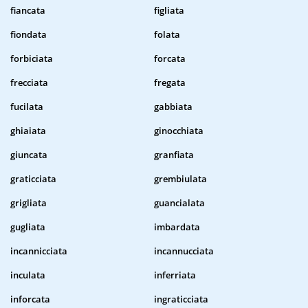
fiancata
figliata
fiondata
folata
forbiciata
forcata
frecciata
fregata
fucilata
gabbiata
ghiaiata
ginocchiata
giuncata
granfiata
graticciata
grembiulata
grigliata
guancialata
gugliata
imbardata
incannicciata
incannucciata
inculata
inferriata
inforcata
ingraticciata