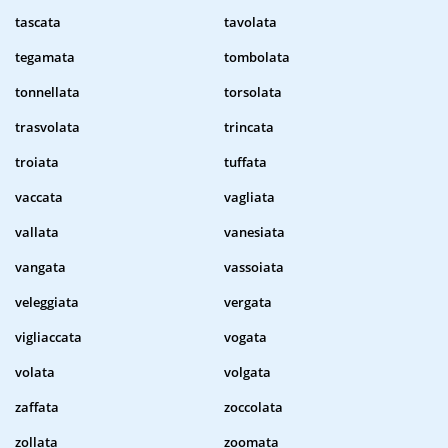
tascata
tavolata
tegamata
tombolata
tonnellata
torsolata
trasvolata
trincata
troiata
tuffata
vaccata
vagliata
vallata
vanesiata
vangata
vassoiata
veleggiata
vergata
vigliaccata
vogata
volata
volgata
zaffata
zoccolata
zollata
zoomata