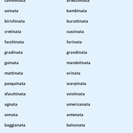
camminata
arlecchinata
asinata
bambinata
birichinata
burattinata
cretinata
cuscinata
facchinata
farinata
gradinata
grandinata
guinata
mandolinata
mattinata
orinata
pasquinata
scarpinata
sfacchinata
sviolinata
agnata
americanata
annata
antenata
baggianata
balconata