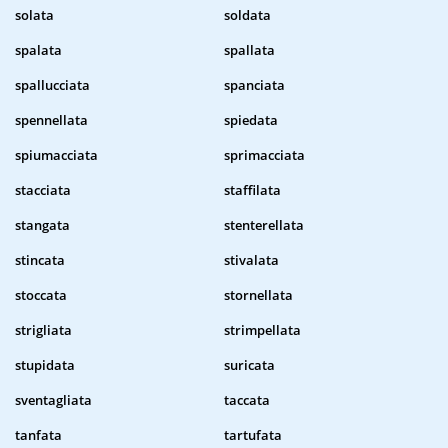
solata
soldata
spalata
spallata
spallucciata
spanciata
spennellata
spiedata
spiumacciata
sprimacciata
stacciata
staffilata
stangata
stenterellata
stincata
stivalata
stoccata
stornellata
strigliata
strimpellata
stupidata
suricata
sventagliata
taccata
tanfata
tartufata