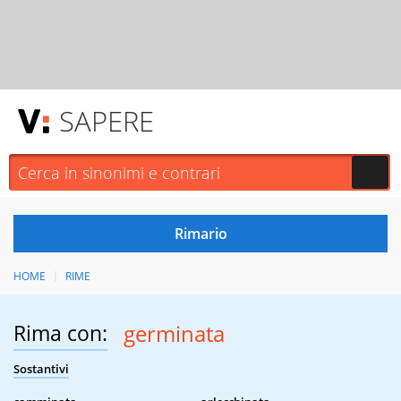
SAPERE
HOME
RIME
Rima con:
germinata
Sostantivi