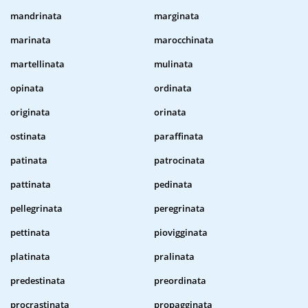
mandrinata
marginata
marinata
marocchinata
martellinata
mulinata
opinata
ordinata
originata
orinata
ostinata
paraffinata
patinata
patrocinata
pattinata
pedinata
pellegrinata
peregrinata
pettinata
piovigginata
platinata
pralinata
predestinata
preordinata
procrastinata
propagginata