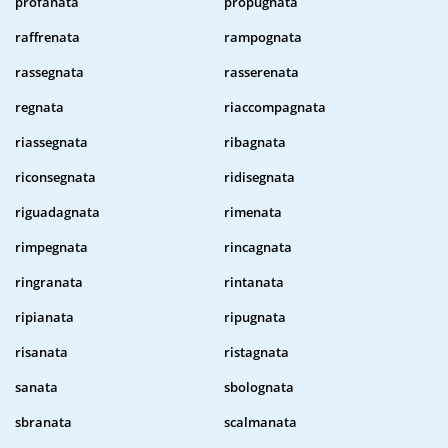
profanata
propugnata
raffrenata
rampognata
rassegnata
rasserenata
regnata
riaccompagnata
riassegnata
ribagnata
riconsegnata
ridisegnata
riguadagnata
rimenata
rimpegnata
rincagnata
ringranata
rintanata
ripianata
ripugnata
risanata
ristagnata
sanata
sbolognata
sbranata
scalmanata