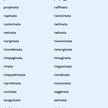
propinata
raffinata
rapinata
ravvicinata
raziocinata
reclinata
resinata
retinata
riarginata
riavvicinata
ricombinata
rimarginata
rimpaginata
rimuginata
rinata
ringuainata
rinquattrinata
riordinata
ripristinata
rivaccinata
rovinata
sagginata
sanguinata
satinata