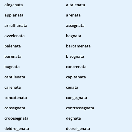
alogenata
altalenata
appianata
arenata
arruffianata
assegnata
avvelenata
bagnata
balenata
barcamenata
barenata
bisognata
bugnata
cancrenata
cantilenata
capitanata
carenata
cenata
concatenata
congegnata
consegnata
contrassegnata
crocesegnata
degnata
deidrogenata
deossigenata