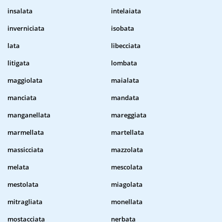
insalata
intelaiata
inverniciata
isobata
lata
libecciata
litigata
lombata
maggiolata
maialata
manciata
mandata
manganellata
mareggiata
marmellata
martellata
massicciata
mazzolata
melata
mescolata
mestolata
miagolata
mitragliata
monellata
mostacciata
nerbata