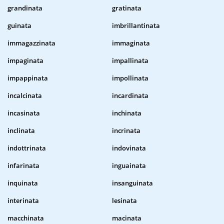
grandinata
gratinata
guinata
imbrillantinata
immagazzinata
immaginata
impaginata
impallinata
impappinata
impollinata
incalcinata
incardinata
incasinata
inchinata
inclinata
incrinata
indottrinata
indovinata
infarinata
inguainata
inquinata
insanguinata
interinata
lesinata
macchinata
macinata