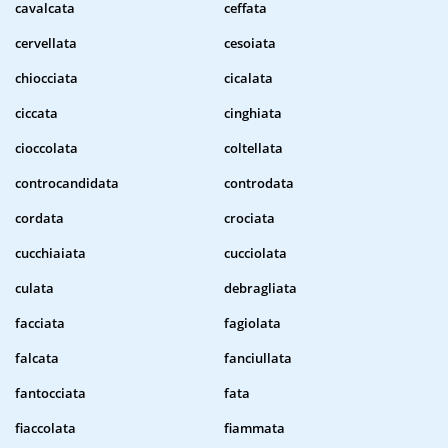
cavalcata
ceffata
cervellata
cesoiata
chiocciata
cicalata
ciccata
cinghiata
cioccolata
coltellata
controcandidata
controdata
cordata
crociata
cucchiaiata
cucciolata
culata
debragliata
facciata
fagiolata
falcata
fanciullata
fantocciata
fata
fiaccolata
fiammata