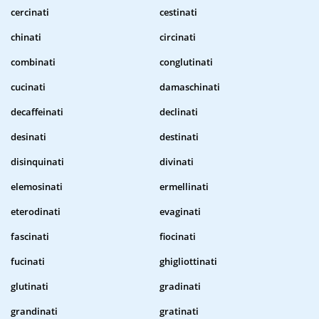
cercinati
cestinati
chinati
circinati
combinati
conglutinati
cucinati
damaschinati
decaffeinati
declinati
desinati
destinati
disinquinati
divinati
elemosinati
ermellinati
eterodinati
evaginati
fascinati
fiocinati
fucinati
ghigliottinati
glutinati
gradinati
grandinati
gratinati