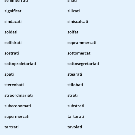
seminterrati
sfiati
significati
silicati
sindacati
siniscalcati
soldati
solfati
solfidrati
soprammercati
sostrati
sottomercati
sottoproletariati
sottosegretariati
spati
stearati
stereobati
stilobati
straordinariati
strati
subeconomati
substrati
supermercati
tartarati
tartrati
tavolati