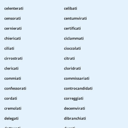
celenterati
celibati
censorati
centumvirati
cernierati
certificati
chiericati
ciclammati
ciliati
cioccolati
cirrostrati
citrati
clericati
cloridrati
commiati
commissariati
confessorati
controcandidati
cordati
correggiati
cremolati
decemvirati
delegati
dibranchiati