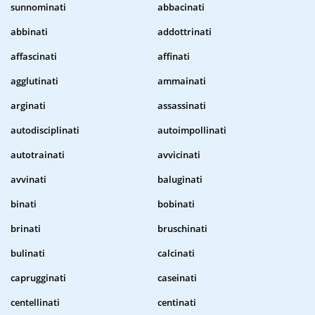
sunnominati
abbacinati
abbinati
addottrinati
affascinati
affinati
agglutinati
ammainati
arginati
assassinati
autodisciplinati
autoimpollinati
autotrainati
avvicinati
avvinati
baluginati
binati
bobinati
brinati
bruschinati
bulinati
calcinati
caprugginati
caseinati
centellinati
centinati