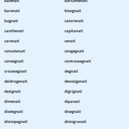
balenati
barcamenati
barenati
bisognati
bugnati
cancrenati
cantilenati
capitanati
carenati
cenati
concatenati
congegnati
consegnati
contrassegnati
crocesegnati
degnati
deidrogenati
deossigenati
designati
digrignati
dimenati
dipanati
disdegnati
disegnati
disimpegnati
disingranati