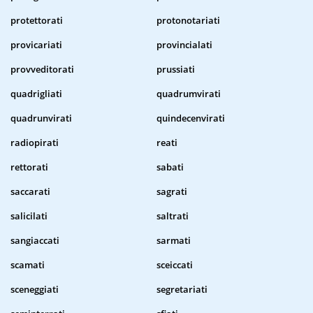
protettorati
protonotariati
provicariati
provincialati
provveditorati
prussiati
quadrigliati
quadrumvirati
quadrunvirati
quindecenvirati
radiopirati
reati
rettorati
sabati
saccarati
sagrati
salicilati
saltrati
sangiaccati
sarmati
scamati
sceiccati
sceneggiati
segretariati