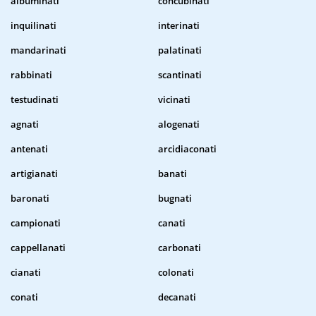
albuminati
concubinati
inquilinati
interinati
mandarinati
palatinati
rabbinati
scantinati
testudinati
vicinati
agnati
alogenati
antenati
arcidiaconati
artigianati
banati
baronati
bugnati
campionati
canati
cappellanati
carbonati
cianati
colonati
conati
decanati