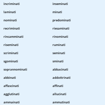
incriminati
inseminati
laminati
minati
nominati
predominati
recriminati
riesaminati
rincamminati
rinominati
riseminati
ruminati
scriminati
seminati
sgominati
sminati
soprannominati
abbacinati
abbinati
addottrinati
affascinati
affinati
agglutinati
allucinati
ammainati
ammutinati