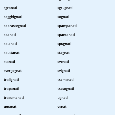
sgranati
sgrugnati
sogghignati
sognati
soprassegnati
spampanati
spanati
spantanati
spianati
spugnati
sputtanati
stagnati
stanati
svenati
svergognati
svignati
tralignati
tramenati
trapanati
trasognati
trasumanati
ugnati
umanati
venati