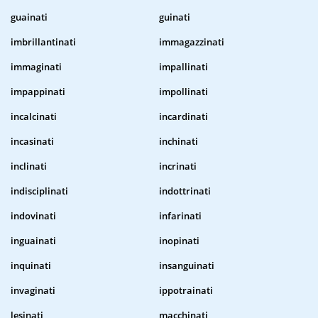
guainati
guinati
imbrillantinati
immagazzinati
immaginati
impallinati
impappinati
impollinati
incalcinati
incardinati
incasinati
inchinati
inclinati
incrinati
indisciplinati
indottrinati
indovinati
infarinati
inguainati
inopinati
inquinati
insanguinati
invaginati
ippotrainati
lesinati
macchinati