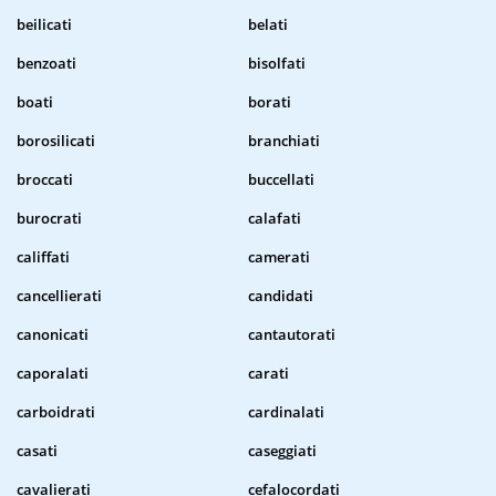
beilicati
belati
benzoati
bisolfati
boati
borati
borosilicati
branchiati
broccati
buccellati
burocrati
calafati
califfati
camerati
cancellierati
candidati
canonicati
cantautorati
caporalati
carati
carboidrati
cardinalati
casati
caseggiati
cavalierati
cefalocordati