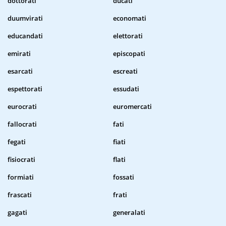
dottorati
ducati
duumvirati
economati
educandati
elettorati
emirati
episcopati
esarcati
escreati
espettorati
essudati
eurocrati
euromercati
fallocrati
fati
fegati
fiati
fisiocrati
flati
formiati
fossati
frascati
frati
gagati
generalati