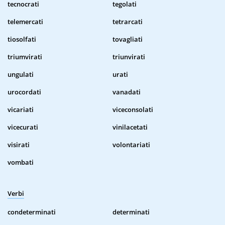
tecnocrati
tegolati
telemercati
tetrarcati
tiosolfati
tovagliati
triumvirati
triunvirati
ungulati
urati
urocordati
vanadati
vicariati
viceconsolati
vicecurati
vinilacetati
visirati
volontariati
vombati
Verbi
condeterminati
determinati