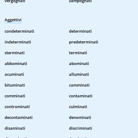
vergognati
zampognati
Aggettivi
condeterminati
determinati
indeterminati
predeterminati
sterminati
terminati
abbominati
abominati
acuminati
alluminati
bituminati
camminati
comminati
contaminati
controminati
culminati
decontaminati
denominati
disaminati
discriminati