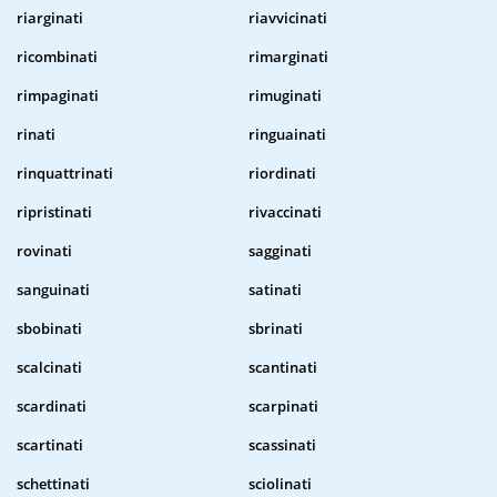
riarginati
riavvicinati
ricombinati
rimarginati
rimpaginati
rimuginati
rinati
ringuainati
rinquattrinati
riordinati
ripristinati
rivaccinati
rovinati
sagginati
sanguinati
satinati
sbobinati
sbrinati
scalcinati
scantinati
scardinati
scarpinati
scartinati
scassinati
schettinati
sciolinati