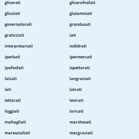
glicerati
glicerofosfati
glicolati
glutammati
governatorati
granducati
graticciati
iati
interpretariati
iodidrati
iperbati
ipermercati
ipofosfati
ispettorati
laicati
langraviati
lati
latrati
lettorati
levirati
loggiati
loricati
maltagliati
marchesati
maresciallati
margraviati