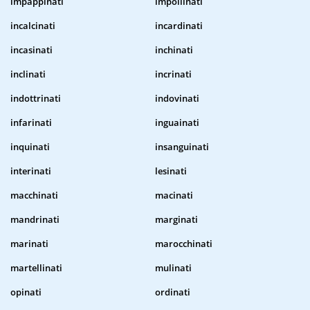
impappinati
impollinati
incalcinati
incardinati
incasinati
inchinati
inclinati
incrinati
indottrinati
indovinati
infarinati
inguainati
inquinati
insanguinati
interinati
lesinati
macchinati
macinati
mandrinati
marginati
marinati
marocchinati
martellinati
mulinati
opinati
ordinati