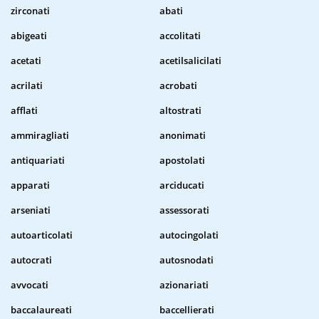
zirconati
abati
abigeati
accolitati
acetati
acetilsalicilati
acrilati
acrobati
afflati
altostrati
ammiragliati
anonimati
antiquariati
apostolati
apparati
arciducati
arseniati
assessorati
autoarticolati
autocingolati
autocrati
autosnodati
avvocati
azionariati
baccalaureati
baccellierati