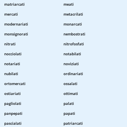
matriarcati
meati
mercati
metacrilati
modernariati
monarcati
monsignorati
nembostrati
nitrati
nitrofosfati
nocciolati
notabilati
notariati
noviziati
nubilati
ordinariati
ortomercati
ossalati
ostiariati
ottimati
pagliolati
palati
panpepati
papati
pascialati
patriarcati