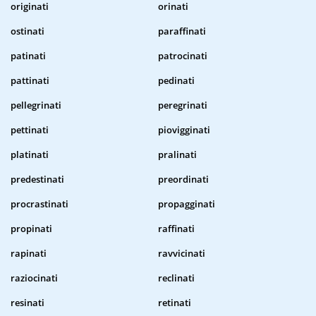
originati
orinati
ostinati
paraffinati
patinati
patrocinati
pattinati
pedinati
pellegrinati
peregrinati
pettinati
piovigginati
platinati
pralinati
predestinati
preordinati
procrastinati
propagginati
propinati
raffinati
rapinati
ravvicinati
raziocinati
reclinati
resinati
retinati