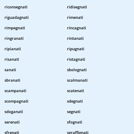
riconsegnati
ridisegnati
riguadagnati
rimenati
rimpegnati
rincagnati
ringranati
rintanati
ripianati
ripugnati
risanati
ristagnati
sanati
sbolognati
sbranati
scalmanati
scampanati
scatenati
scompagnati
sdegnati
sdoganati
segnati
serenati
sfognati
sfrenati
sgraffignati