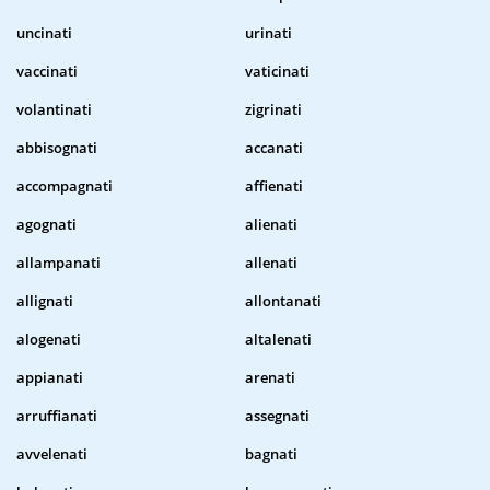
uncinati
urinati
vaccinati
vaticinati
volantinati
zigrinati
abbisognati
accanati
accompagnati
affienati
agognati
alienati
allampanati
allenati
allignati
allontanati
alogenati
altalenati
appianati
arenati
arruffianati
assegnati
avvelenati
bagnati