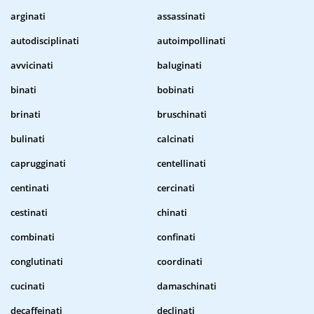
arginati
assassinati
autodisciplinati
autoimpollinati
avvicinati
baluginati
binati
bobinati
brinati
bruschinati
bulinati
calcinati
caprugginati
centellinati
centinati
cercinati
cestinati
chinati
combinati
confinati
conglutinati
coordinati
cucinati
damaschinati
decaffeinati
declinati