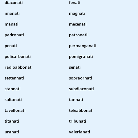
diaconati
fenati
imanati
magnati
manati
mecenati
padronati
patronati
penati
permanganati
policarbonati
pomigranati
radioabbonati
senati
settennati
sopraornati
stannati
subdiaconati
sultanati
tannati
tavellonati
teleabbonati
titanati
tribunati
uranati
valerianati