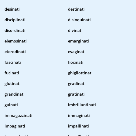
desinati
destinati
disciplinati
disinquinati
disordinati
divinati
elemosinati
emarginati
eterodinati
evaginati
fascinati
fiocinati
fucinati
ghigliottinati
glutinati
gradinati
grandinati
gratinati
guinati
imbrillantinati
immagazzinati
immaginati
impaginati
impallinati