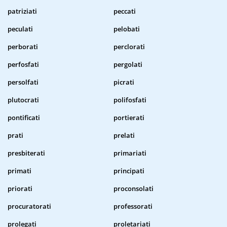
patriziati
peccati
peculati
pelobati
perborati
perclorati
perfosfati
pergolati
persolfati
picrati
plutocrati
polifosfati
pontificati
portierati
prati
prelati
presbiterati
primariati
primati
principati
priorati
proconsolati
procuratorati
professorati
prolegati
proletariati