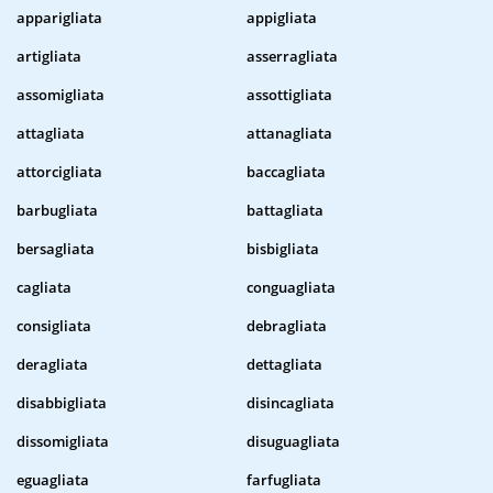
apparigliata
appigliata
artigliata
asserragliata
assomigliata
assottigliata
attagliata
attanagliata
attorcigliata
baccagliata
barbugliata
battagliata
bersagliata
bisbigliata
cagliata
conguagliata
consigliata
debragliata
deragliata
dettagliata
disabbigliata
disincagliata
dissomigliata
disuguagliata
eguagliata
farfugliata