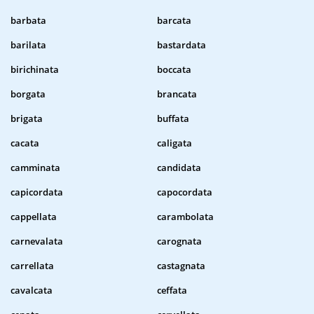
barbata
barcata
barilata
bastardata
birichinata
boccata
borgata
brancata
brigata
buffata
cacata
caligata
camminata
candidata
capicordata
capocordata
cappellata
carambolata
carnevalata
carognata
carrellata
castagnata
cavalcata
ceffata