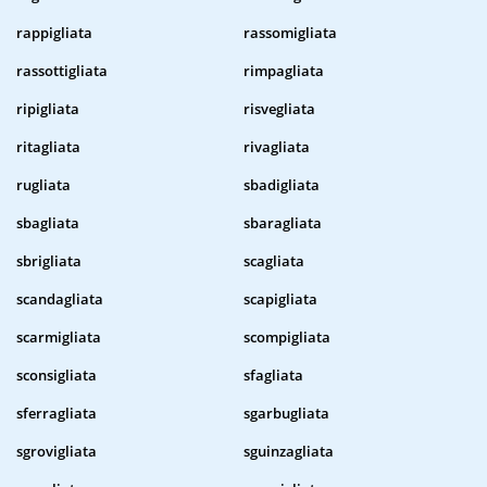
rappigliata
rassomigliata
rassottigliata
rimpagliata
ripigliata
risvegliata
ritagliata
rivagliata
rugliata
sbadigliata
sbagliata
sbaragliata
sbrigliata
scagliata
scandagliata
scapigliata
scarmigliata
scompigliata
sconsigliata
sfagliata
sferragliata
sgarbugliata
sgrovigliata
sguinzagliata