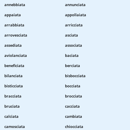
annebbiata
annunciata
appaiata
appollaiata
arrabbiata
arricciata
arrovesciata
asciata
assediata
associata
aviolanciata
baciata
beneficiata
berciata
bilanciata
bisbocciata
bisticciata
bocciata
bracciata
brocciata
bruciata
cacciata
calciata
cambiata
camosciata
chiocciata