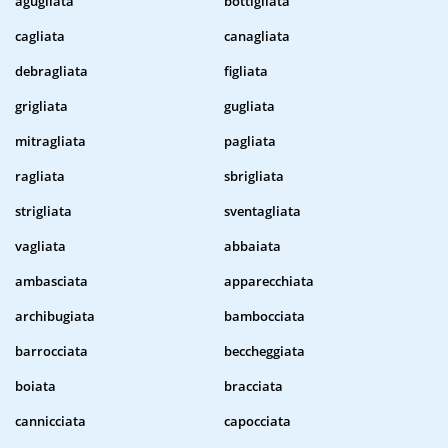
agugliata
bottigliata
cagliata
canagliata
debragliata
figliata
grigliata
gugliata
mitragliata
pagliata
ragliata
sbrigliata
strigliata
sventagliata
vagliata
abbaiata
ambasciata
apparecchiata
archibugiata
bambocciata
barrocciata
beccheggiata
boiata
bracciata
cannicciata
capocciata