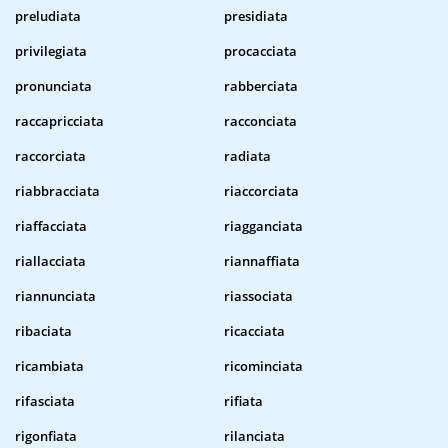
preludiata
presidiata
privilegiata
procacciata
pronunciata
rabberciata
raccapricciata
racconciata
raccorciata
radiata
riabbracciata
riaccorciata
riaffacciata
riagganciata
riallacciata
riannaffiata
riannunciata
riassociata
ribaciata
ricacciata
ricambiata
ricominciata
rifasciata
rifiata
rigonfiata
rilanciata