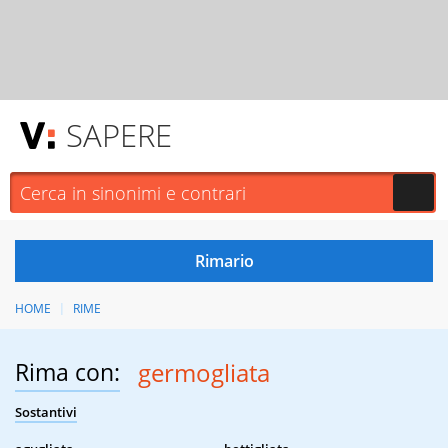
SAPERE
HOME
RIME
Rima con:
germogliata
Sostantivi