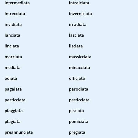
intermediata
intralciata
intrecciata
inverniciata
invidiata
irradiata
lanciata
lasciata
linciata
lisciata
marciata
massicciata
mediata
minacciata
odiata
officiata
pagaiata
parodiata
pasticciata
pesticciata
piaggiata
pisciata
plagiata
pomiciata
preannunciata
pregiata