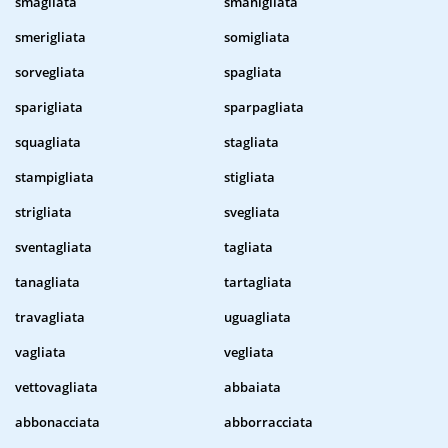
smagliata
smanigliata
smerigliata
somigliata
sorvegliata
spagliata
sparigliata
sparpagliata
squagliata
stagliata
stampigliata
stigliata
strigliata
svegliata
sventagliata
tagliata
tanagliata
tartagliata
travagliata
uguagliata
vagliata
vegliata
vettovagliata
abbaiata
abbonacciata
abborracciata