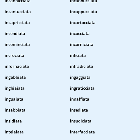
incannicciata
incannucciata
incantucciata
incappucciata
incapricciata
incartocciata
incendiata
incocciata
incominciata
incorniciata
incrociata
inficiata
infornaciata
infradiciata
ingabbiata
ingaggiata
inghiaiata
ingraticciata
inguaiata
innaffiata
insabbiata
insediata
insidiata
insudiciata
intelaiata
interfacciata