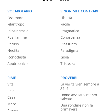
VOCABOLARIO
SINONIMI E CONTRARI
Ossimoro
Libertà
Filantropo
Facile
Idiosincrasia
Pragmatico
Pusillanime
Conoscenza
Refuso
Riassunto
Neofita
Paradigma
Iconoclasta
Gioia
Apotropaico
Tristezza
RIME
PROVERBI
Vita
La verità vien sempre a
galla
Sole
Uomo avvisato, mezzo
Casa
salvato
Mare
Una rondine non fa
primavera
Amore