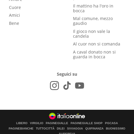
Il mattino ha l'oro in
Cuore
bocca
Amici
Mal comune, mezzo
Bene
gaudio
Il gioco non vale la
candela
Al cuor non si comanda
A caval donato non si
guarda in bocca
Seguici su
LIBERO
VIRGILIO
PAGINEGIALLE
PAGINEGIALLE SHOP
PGCASA
PAGINEBIANCHE
TUTTOCITTÀ
DILEI
SIVIAGGIA
QUIFINANZA
BUONISSIMO
SUPEREVA