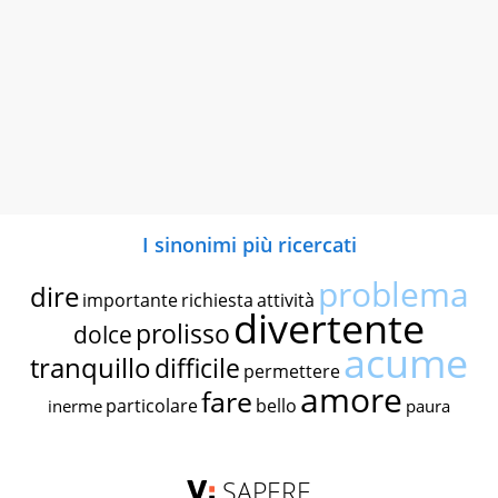
I sinonimi più ricercati
problema
dire
importante
richiesta
attività
divertente
prolisso
dolce
acume
tranquillo
difficile
permettere
amore
fare
particolare
bello
inerme
paura
SAPERE