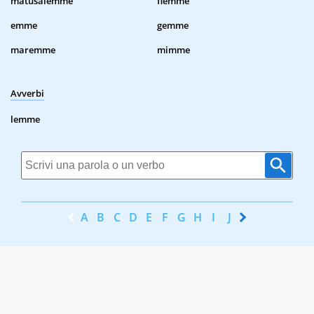
matusalemme
flemme
emme
gemme
maremme
mimme
Avverbi
lemme
A
B
C
D
E
F
G
H
I
J
K
L
M
N